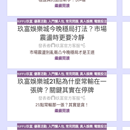
繼續閱讀
9JFFU玖富
,
優惠活動
,
入門懶人包
,
常見問題
,
真人娛樂
,
電競投注
玖富娛樂城今晚穩局打法？市場
震盪時更要冷靜
發表者
玖富官方客服
市場震盪別亂衝⚠今晚穩局才是王道
繼續閱讀
9JFFU玖富
,
優惠活動
,
入門懶人包
,
常見問題
,
真人娛樂
,
電競投注
玖富娛樂城21點為什麼常輸在一
張牌？關鍵其實在停牌
發表者
玖富官方客服
21點常輸那一張？其實是貪！
繼續閱讀
9JFFU玖富
,
優惠活動
,
入門懶人包
,
常見問題
,
真人娛樂
,
電競投注