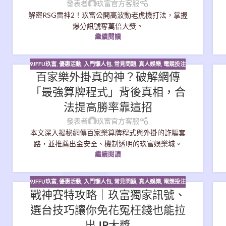
發表者
玖富官方客服
解密RSG雷神2！玖富公開高波動老虎機打法，掌握
爆分訊號奪萬倍大獎。
繼續閱讀
9JFFU玖富
,
優惠活動
,
入門懶人包
,
常見問題
,
真人娛樂
,
電競投注
百家樂外掛真的神？破解網傳
「最強算牌程式」背後真相，合
法提高勝率靠這招
發表者
玖富官方客服
本文深入揭秘網傳百家樂算牌程式與外掛的詐騙套
路，並推薦出金安全、機制透明的玖富娛樂城。
繼續閱讀
9JFFU玖富
,
優惠活動
,
入門懶人包
,
常見問題
,
真人娛樂
,
電競投注
戰神賽特攻略｜玖富獨家訊號、
選台技巧讓你免花冤枉錢也能拉
出JP大獎