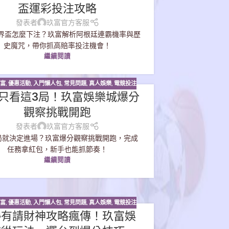
盃運彩投注攻略
發表者
玖富官方客服
6世界盃怎麼下注？玖富解析阿根廷連霸機率與歷
史魔咒，帶你抓高賠率投注機會！
繼續閱讀
玖富
,
優惠活動
,
入門懶人包
,
常見問題
,
真人娛樂
,
電競投注
只看這3局！玖富娛樂城爆分
觀察挑戰開跑
發表者
玖富官方客服
局就決定進場？玖富爆分觀察挑戰開跑，完成
任務拿紅包，新手也能抓節奏！
繼續閱讀
玖富
,
優惠活動
,
入門懶人包
,
常見問題
,
真人娛樂
,
電競投注
G有請財神攻略瘋傳！玖富娛