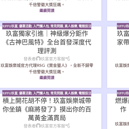
千倍警徽大獎狂飆。
繼續閱讀
9JFFU玖富
,
優惠活動
,
入門懶人包
,
常見問題
,
真人娛樂
,
電競投注
9JFFU
玖富獨家引進｜神級爆分鉅作
玖
《古神巴風特》全台首發深度代
家
理評測
發表者
玖富官方客服
玖富娛樂城官方代理RSG《賞金獵人》，全新不歸零
玖富娛
千倍警徽大獎狂飆。
繼續閱讀
9JFFU玖富
,
優惠活動
,
入門懶人包
,
常見問題
,
真人娛樂
,
電競投注
9JFFU
槓上開花胡不停！玖富娛樂城帶
燃爆
你坐鎮《麻將發了》摸出你的百
作
萬黃金滿貫局
玖富娛
發表者
玖富官方客服