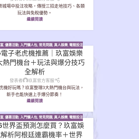
樂城場中投注攻略，傳授三招走地技巧、各類
玩法與免稅優勢。
繼續閱讀
玖富
,
優惠活動
,
入門懶人包
,
常見問題
,
真人娛樂
,
電競投注
G電子老虎機推薦｜玖富娛樂
大熱門機台＋玩法與爆分技巧
全解析
發表者
玖富官方客服
老虎機好玩嗎？玖富整理3大熱門機台與玩法，
新手也能快速上手爆分節奏！
繼續閱讀
玖富
,
優惠活動
,
入門懶人包
,
常見問題
,
真人娛樂
,
電競投注
26世界盃預測怎麼買？玖富娛
城解析阿根廷連霸機率＋世界