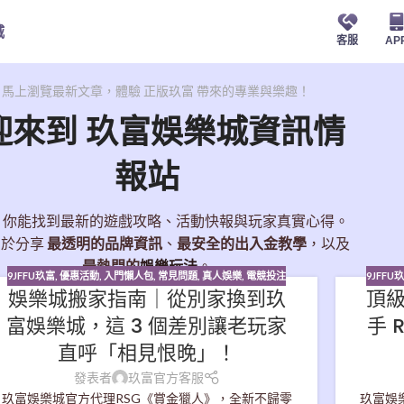
城
客服
AP
 馬上瀏覽最新文章，體驗 正版玖富 帶來的專業與樂趣！
迎來到 玖富娛樂城資訊情
報站
，你能找到最新的遊戲攻略、活動快報與玩家真實心得。
力於分享
最透明的品牌資訊
、
最安全的出入金教學
，以及
最熱門的
娛樂玩法
。
9JFFU玖富
,
優惠活動
,
入門懶人包
,
常見問題
,
真人娛樂
,
電競投注
9JFFU
娛樂城搬家指南｜從別家換到玖
頂
富娛樂城，這 3 個差別讓老玩家
手 
直呼「相見恨晚」！
發表者
玖富官方客服
玖富娛樂城官方代理RSG《賞金獵人》，全新不歸零
玖富娛