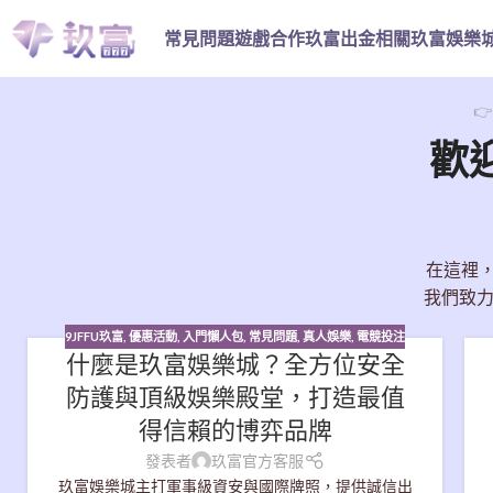
常見問題
遊戲合作
玖富出金相關
玖富娛樂

歡
在這裡
我們致
9JFFU玖富
,
優惠活動
,
入門懶人包
,
常見問題
,
真人娛樂
,
電競投注
什麼是玖富娛樂城？全方位安全
防護與頂級娛樂殿堂，打造最值
得信賴的博弈品牌
發表者
玖富官方客服
玖富娛樂城主打軍事級資安與國際牌照，提供誠信出