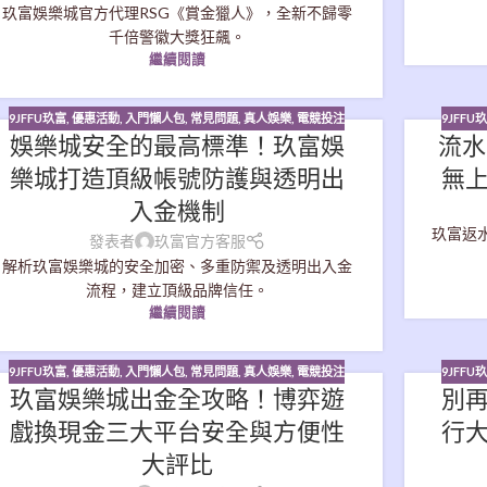
玖富娛樂城官方代理RSG《賞金獵人》，全新不歸零
千倍警徽大獎狂飆。
繼續閱讀
9JFFU玖富
,
優惠活動
,
入門懶人包
,
常見問題
,
真人娛樂
,
電競投注
9JFFU
娛樂城安全的最高標準！玖富娛
流水
樂城打造頂級帳號防護與透明出
無
入金機制
玖富返水
發表者
玖富官方客服
解析玖富娛樂城的安全加密、多重防禦及透明出入金
流程，建立頂級品牌信任。
繼續閱讀
9JFFU玖富
,
優惠活動
,
入門懶人包
,
常見問題
,
真人娛樂
,
電競投注
9JFFU
玖富娛樂城出金全攻略！博弈遊
別
戲換現金三大平台安全與方便性
行
大評比