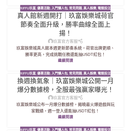
9JFFU玖富
,
優惠活動
,
入門懶人包
,
常見問題
,
真人娛樂
,
電競投注
真人館新週開打｜玖富娛樂城荷官
節奏全面升級，勝率曲線全面上
揚！
玖富官方客服
玖富娛樂城真人館本週更新節奏系統，荷官出牌更順、
勝率更高，完成挑戰任務還能抽USDT紅包！
繼續閱讀
9JFFU玖富
,
優惠活動
,
入門懶人包
,
常見問題
,
真人娛樂
,
電競投注
換週換氣象｜玖富娛樂城公開一月
爆分數據榜，全服最強贏家曝光！
玖富官方客服
玖富娛樂城公布一月爆分數據榜，揭曉最火爆遊戲與玩
家戰績，週一登入還能抽USDT紅包！
繼續閱讀
9JFFU玖富
,
優惠活動
,
入門懶人包
,
常見問題
,
真人娛樂
,
電競投注