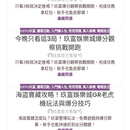
只看3局就決定進場？玖富爆分觀察挑戰開跑，完成任務
拿紅包，新手也能抓節奏！
繼續閱讀
9JFFU玖富
,
優惠活動
,
入門懶人包
,
常見問題
,
真人娛樂
,
電競投注
今晚只看這3局！玖富娛樂城爆分觀
察挑戰開跑
玖富官方客服
只看3局就決定進場？玖富爆分觀察挑戰開跑，完成任務
拿紅包，新手也能抓節奏！
繼續閱讀
9JFFU玖富
,
優惠活動
,
入門懶人包
,
常見問題
,
真人娛樂
,
電競投注
海盜寶藏攻略！玖富娛樂城GR老虎
機玩法與爆分技巧
玖富官方客服
海盜寶藏怎麼玩？玖富整理玩法、免費遊戲與爆分節
奏，新手也能快速抓到出分關鍵！