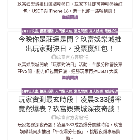
玖富娛樂城推出遊戲輪盤日，玩家下注即可轉輪盤抽紅
包、USDT與 iPhone 16，週一也能一路轉到賺！
繼續閱讀
9JFFU玖富
,
優惠活動
,
入門懶人包
,
常見問題
,
真人娛樂
,
電競投注
今晚你是莊還是閒？玖富娛樂城推
出玩家對決日，投票贏紅包！
玖富官方客服
玖富娛樂城開放「玩家對決日」活動，全服分陣營投票
莊VS閒，勝方紅包雨狂灑，連勝玩家再抽USDT大獎！
繼續閱讀
9JFFU玖富
,
優惠活動
,
入門懶人包
,
常見問題
,
真人娛樂
,
電競投注
玩家實測最玄時段｜凌晨3:33勝率
竟然爆表？玖富娛樂城深夜奇談！
玖富官方客服
玩家揭露深夜奇談！凌晨3:33成為爆分關鍵時段，玖富
娛樂城同步推出「午夜爆分任務」，挑戰夜貓專屬獎
勵。