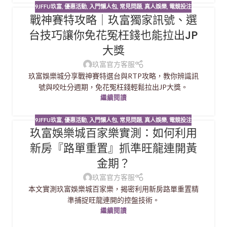
9JFFU玖富
,
優惠活動
,
入門懶人包
,
常見問題
,
真人娛樂
,
電競投注
戰神賽特攻略｜玖富獨家訊號、選
台技巧讓你免花冤枉錢也能拉出JP
大獎
玖富官方客服
玖富娛樂城分享戰神賽特選台與RTP攻略，教你辨識訊
號與咬吐分週期，免花冤枉錢輕鬆拉出JP大獎。
繼續閱讀
9JFFU玖富
,
優惠活動
,
入門懶人包
,
常見問題
,
真人娛樂
,
電競投注
玖富娛樂城百家樂實測：如何利用
新房『路單重置』抓準旺龍連開黃
金期？
玖富官方客服
本文實測玖富娛樂城百家樂，揭密利用新房路單重置精
準捕捉旺龍連開的控盤技術。
繼續閱讀