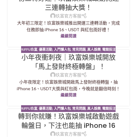
三連轉抽大獎！
玖富官方客服
大年初三限定！玖富娛樂城推出開運三連轉活動，完成
任務即抽 iPhone 16、USDT 與紅包雨好禮！
繼續閱讀
9JFFU玖富
,
優惠活動
,
入門懶人包
,
常見問題
,
真人娛樂
,
電競投注
小年夜衝刺夜｜玖富娛樂城開放
「馬上發財終極轉盤」！
玖富官方客服
小年夜限定！玖富娛樂城開啟馬上發財終極轉盤，抽
iPhone 16、USDT大獎與紅包雨，今晚就是翻倍時刻！
繼續閱讀
9JFFU玖富
,
優惠活動
,
入門懶人包
,
常見問題
,
真人娛樂
,
電競投注
轉到你就賺！玖富娛樂城啟動遊戲
輪盤日，下注也能抽 iPhone 16
玖富官方客服