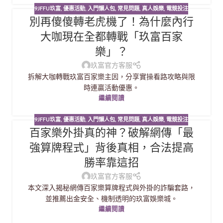
9JFFU玖富
,
優惠活動
,
入門懶人包
,
常見問題
,
真人娛樂
,
電競投注
別再傻傻轉老虎機了！為什麼內行
大咖現在全都轉戰「玖富百家
樂」？
玖富官方客服
拆解大咖轉戰玖富百家樂主因，分享實操看路攻略與限
時連贏活動優惠。
繼續閱讀
9JFFU玖富
,
優惠活動
,
入門懶人包
,
常見問題
,
真人娛樂
,
電競投注
百家樂外掛真的神？破解網傳「最
強算牌程式」背後真相，合法提高
勝率靠這招
玖富官方客服
本文深入揭秘網傳百家樂算牌程式與外掛的詐騙套路，
並推薦出金安全、機制透明的玖富娛樂城。
繼續閱讀