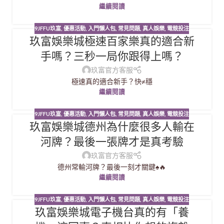
繼續閱讀
9JFFU玖富
,
優惠活動
,
入門懶人包
,
常見問題
,
真人娛樂
,
電競投注
玖富娛樂城極速百家樂真的適合新
手嗎？三秒一局你跟得上嗎？
玖富官方客服
極速真的適合新手？快≠穩
繼續閱讀
9JFFU玖富
,
優惠活動
,
入門懶人包
,
常見問題
,
真人娛樂
,
電競投注
玖富娛樂城德州為什麼很多人輸在
河牌？最後一張牌才是真考驗
玖富官方客服
德州常輸河牌？最後一刻才關鍵♠🔥
繼續閱讀
9JFFU玖富
,
優惠活動
,
入門懶人包
,
常見問題
,
真人娛樂
,
電競投注
玖富娛樂城電子機台真的有「養