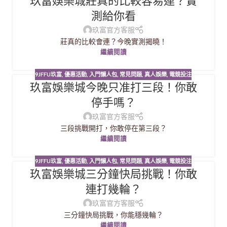
玖富娛樂城莊真的比較容易連？實
測給你看
玖富官方客服
莊真的比較會連？今晚實測揭曉！
繼續閱讀
9JFFU玖富
,
優惠活動
,
入門懶人包
,
常見問題
,
真人娛樂
,
電競投注
玖富娛樂城今晚只准打三段！你敢
停手嗎？
玖富官方客服
三段挑戰開打，你敢停在第三段？
繼續閱讀
9JFFU玖富
,
優惠活動
,
入門懶人包
,
常見問題
,
真人娛樂
,
電競投注
玖富娛樂城三分鐘快局挑戰！你敢
連打幾輪？
玖富官方客服
三分鐘快局挑戰，你能穩幾輪？
繼續閱讀