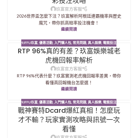
彩投注攻略
玖富官方客服
2026世界盃怎麼下注？玖富解析阿根廷連霸機率與歷史
魔咒，帶你抓高賠率投注機會！
繼續閱讀
9JFFU玖富
,
優惠活動
,
入門懶人包
,
常見問題
,
真人娛樂
,
電競投注
RTP 96%真的有差？玖富娛樂城老
虎機回報率解析
玖富官方客服
RTP 96%代表什麼？玖富實測老虎機回報率差異，帶你
看懂高回報機台怎麼選！
繼續閱讀
9JFFU玖富
,
優惠活動
,
入門懶人包
,
常見問題
,
真人娛樂
,
電競投注
戰神賽特Dcard爆紅真相！怎麼玩
才不輸？玩家實測攻略與訊號一次
看懂
玖富官方客服