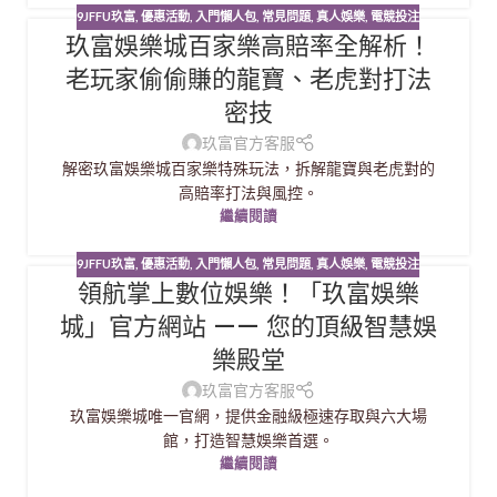
9JFFU玖富
,
優惠活動
,
入門懶人包
,
常見問題
,
真人娛樂
,
電競投注
玖富娛樂城百家樂高賠率全解析！
老玩家偷偷賺的龍寶、老虎對打法
密技
玖富官方客服
解密玖富娛樂城百家樂特殊玩法，拆解龍寶與老虎對的
高賠率打法與風控。
繼續閱讀
9JFFU玖富
,
優惠活動
,
入門懶人包
,
常見問題
,
真人娛樂
,
電競投注
領航掌上數位娛樂！「玖富娛樂
城」官方網站 —— 您的頂級智慧娛
樂殿堂
玖富官方客服
玖富娛樂城唯一官網，提供金融級極速存取與六大場
館，打造智慧娛樂首選。
繼續閱讀