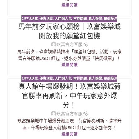
繼續閱讀
9JFFU玖富
,
優惠活動
,
入門懶人包
,
常見問題
,
真人娛樂
,
電競投注
馬年前夕玩家心願榜｜玖富娛樂城
開放我的願望紅包機
玖富官方客服
馬年前夕，玖富娛樂城推出「願望紅包機」活動，玩家
留言許願抽USDT紅包、返水券與限量「快馬徽章」！
繼續閱讀
9JFFU玖富
,
優惠活動
,
入門懶人包
,
常見問題
,
真人娛樂
,
電競投注
真人館午場爆發期！玖富娛樂城荷
官勝率再刷新，中午玩家意外爆
分！
玖富官方客服
玖富娛樂城中午場爆分潮湧現！荷官節奏刷新、勝率升
溫，午場玩家登入就抽USDT紅包＋返水加倍券！
繼續閱讀