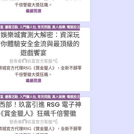
千倍警徽大獎狂飆。
繼續閱讀
玖富
,
優惠活動
,
入門懶人包
,
常見問題
,
真人娛樂
,
電競投注
富娛樂城實測大解密：資深玩
帶你體驗安全金流與最頂級的
遊戲饗宴
發表者
玖富官方客服
樂城官方代理RSG《賞金獵人》，全新不歸零
千倍警徽大獎狂飆。
繼續閱讀
玖富
,
優惠活動
,
入門懶人包
,
常見問題
,
真人娛樂
,
電競投注
西部！玖富引進 RSG 電子神
《賞金獵人》狂飆千倍警徽
發表者
玖富官方客服
樂城官方代理RSG《賞金獵人》，全新不歸零