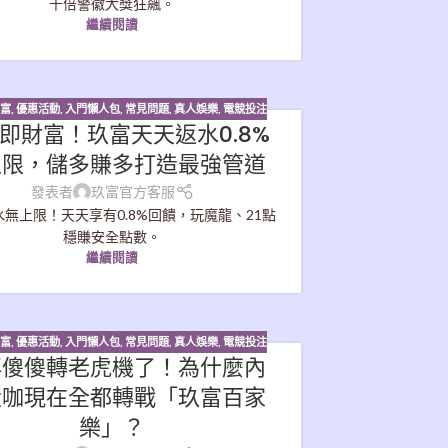
千倍警徽大獎狂飆。
繼續閱讀
玖富
,
優惠活動
,
入門懶人包
,
常見問題
,
真人娛樂
,
電競投注
即財富！玖富天天返水0.8%
上限，儲多賺多打造最強管道
發表者
玖富官方客服
無上限！天天享有0.8%回饋，玩魔龍、21點
穩賺安全點數。
繼續閱讀
玖富
,
優惠活動
,
入門懶人包
,
常見問題
,
真人娛樂
,
電競投注
再傻傻轉老虎機了！為什麼內
大咖現在全都轉戰「玖富百家
樂」？