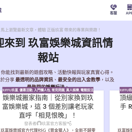
城
客服
AP
 馬上瀏覽最新文章，體驗 正版玖富 帶來的專業與樂趣！
迎來到 玖富娛樂城資訊情
報站
，你能找到最新的遊戲攻略、活動快報與玩家真實心得。
力於分享
最透明的品牌資訊
、
最安全的出入金教學
，以及
最熱門的
娛樂玩法
。
9JFFU玖富
,
優惠活動
,
入門懶人包
,
常見問題
,
真人娛樂
,
電競投注
9JFFU
娛樂城搬家指南｜從別家換到玖
頂
富娛樂城，這 3 個差別讓老玩家
手 
直呼「相見恨晚」！
發表者
玖富官方客服
玖富娛樂城官方代理RSG《賞金獵人》，全新不歸零
玖富娛