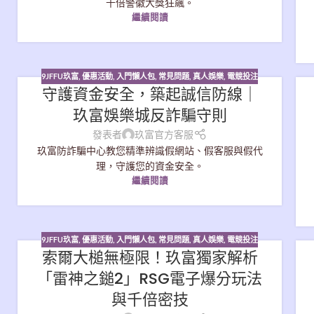
千倍警徽大獎狂飆。
繼續閱讀
9JFFU玖富
,
優惠活動
,
入門懶人包
,
常見問題
,
真人娛樂
,
電競投注
守護資金安全，築起誠信防線｜
玖富娛樂城反詐騙守則
發表者
玖富官方客服
玖富防詐騙中心教您精準辨識假網站、假客服與假代
理，守護您的資金安全。
繼續閱讀
9JFFU玖富
,
優惠活動
,
入門懶人包
,
常見問題
,
真人娛樂
,
電競投注
索爾大槌無極限！玖富獨家解析
「雷神之鎚2」RSG電子爆分玩法
與千倍密技