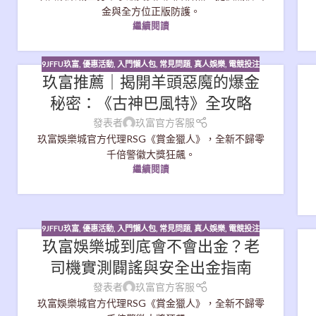
金與全方位正版防護。
繼續閱讀
9JFFU玖富
,
優惠活動
,
入門懶人包
,
常見問題
,
真人娛樂
,
電競投注
玖富推薦｜揭開羊頭惡魔的爆金
秘密：《古神巴風特》全攻略
發表者
玖富官方客服
玖富娛樂城官方代理RSG《賞金獵人》，全新不歸零
千倍警徽大獎狂飆。
繼續閱讀
9JFFU玖富
,
優惠活動
,
入門懶人包
,
常見問題
,
真人娛樂
,
電競投注
玖富娛樂城到底會不會出金？老
司機實測闢謠與安全出金指南
發表者
玖富官方客服
玖富娛樂城官方代理RSG《賞金獵人》，全新不歸零