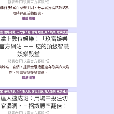
發表者
玖富官方客服
咖轉戰玖富百家樂主因，分享實操看路攻略與
限時連贏活動優惠。
繼續閱讀
玖富
,
優惠活動
,
入門懶人包
,
常見問題
,
真人娛樂
,
電競投注
航掌上數位娛樂！「玖富娛樂
官方網站 —— 您的頂級智慧
娛樂殿堂
發表者
玖富官方客服
樂城唯一官網，提供金融級極速存取與六大場
館，打造智慧娛樂首選。
繼續閱讀
玖富
,
優惠活動
,
入門懶人包
,
常見問題
,
真人娛樂
,
電競投注
地達人速成班：用場中投注切
莊家漏洞，三招讓勝率翻倍！
發表者
玖富官方客服