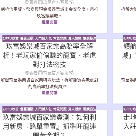
發表者
玖富官方客服
剖析信用版、幣商與現金版娛樂城出金安全度，首推
拆解大
玖富娛樂城。
繼續閱讀
9JFFU玖富
,
優惠活動
,
入門懶人包
,
常見問題
,
真人娛樂
,
電競投注
9JFFU
玖富娛樂城百家樂高賠率全解
領
析！老玩家偷偷賺的龍寶、老虎
城」
對打法密技
發表者
玖富官方客服
解密玖富娛樂城百家樂特殊玩法，拆解龍寶與老虎對
玖富娛
的高賠率打法與風控。
繼續閱讀
9JFFU玖富
,
優惠活動
,
入門懶人包
,
常見問題
,
真人娛樂
,
電競投注
9JFFU
玖富娛樂城百家樂實測：如何利
走
用新房『路單重置』抓準旺龍連
入
開黃金期？