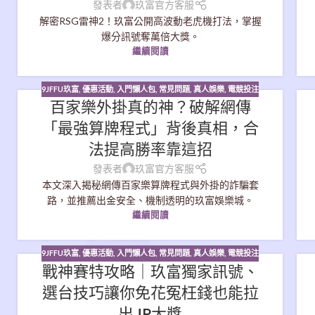
發表者
玖富官方客服
解密RSG雷神2！玖富公開高波動老虎機打法，掌握
爆分訊號奪萬倍大獎。
繼續閱讀
9JFFU玖富
,
優惠活動
,
入門懶人包
,
常見問題
,
真人娛樂
,
電競投注
百家樂外掛真的神？破解網傳
「最強算牌程式」背後真相，合
法提高勝率靠這招
發表者
玖富官方客服
本文深入揭秘網傳百家樂算牌程式與外掛的詐騙套
路，並推薦出金安全、機制透明的玖富娛樂城。
繼續閱讀
9JFFU玖富
,
優惠活動
,
入門懶人包
,
常見問題
,
真人娛樂
,
電競投注
戰神賽特攻略｜玖富獨家訊號、
選台技巧讓你免花冤枉錢也能拉
出JP大獎