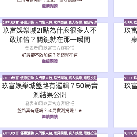
繼續閱讀
9JFFU玖富
,
優惠活動
,
入門懶人包
,
常見問題
,
真人娛樂
,
電競投注
9JFFU
玖富娛樂城21點為什麼很多人不
玖
敢加倍？關鍵就在那一瞬間
發表者
玖富官方客服
好牌卻不敢加倍？差距就在這
繼續閱讀
9JFFU玖富
,
優惠活動
,
入門懶人包
,
常見問題
,
真人娛樂
,
電競投注
9JFFU
玖富娛樂城盤路有邏輯？50局實
玖
測結果公開
發表者
玖富官方客服
盤路真有邏輯？50局實測揭曉！🔥
繼續閱讀
9JFFU玖富
,
優惠活動
,
入門懶人包
,
常見問題
,
真人娛樂
,
電競投注
9JFFU