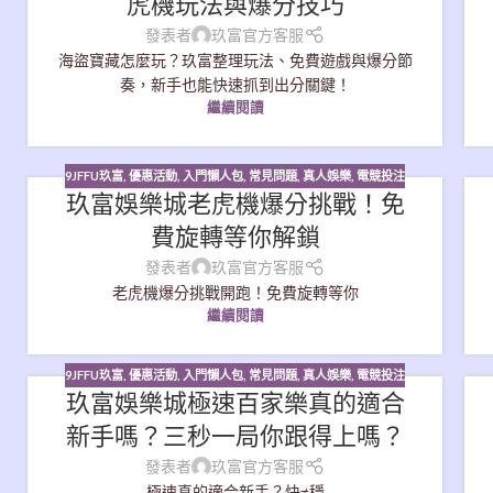
虎機玩法與爆分技巧
發表者
玖富官方客服
海盜寶藏怎麼玩？玖富整理玩法、免費遊戲與爆分節
奏，新手也能快速抓到出分關鍵！
繼續閱讀
9JFFU玖富
,
優惠活動
,
入門懶人包
,
常見問題
,
真人娛樂
,
電競投注
玖富娛樂城老虎機爆分挑戰！免
費旋轉等你解鎖
發表者
玖富官方客服
老虎機爆分挑戰開跑！免費旋轉等你
繼續閱讀
9JFFU玖富
,
優惠活動
,
入門懶人包
,
常見問題
,
真人娛樂
,
電競投注
玖富娛樂城極速百家樂真的適合
新手嗎？三秒一局你跟得上嗎？
發表者
玖富官方客服
極速真的適合新手？快≠穩