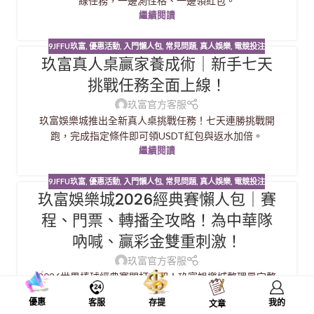
線任務，一邊測性格、一邊領紅包。
繼續閱讀
9JFFU玖富
,
優惠活動
,
入門懶人包
,
常見問題
,
真人娛樂
,
電競投注
玖富真人桌贏家養成術｜新手七天
挑戰任務全面上線！
玖富官方客服
玖富娛樂城推出全新真人桌挑戰任務！七天連勝挑戰開
跑，完成指定條件即可領USDT紅包與返水加倍。
繼續閱讀
9JFFU玖富
,
優惠活動
,
入門懶人包
,
常見問題
,
真人娛樂
,
電競投注
玖富娛樂城2026經典賽懶人包｜賽
程、門票、轉播全攻略！為中華隊
吶喊、贏彩金雙重刺激！
玖富官方客服
2026世界棒球經典賽開打在即！玖富娛樂城整理最完整
賽程、門票、轉播與投注攻略，陪你邊看邊贏！
優惠
客服
我的
存提
文章
繼續閱讀