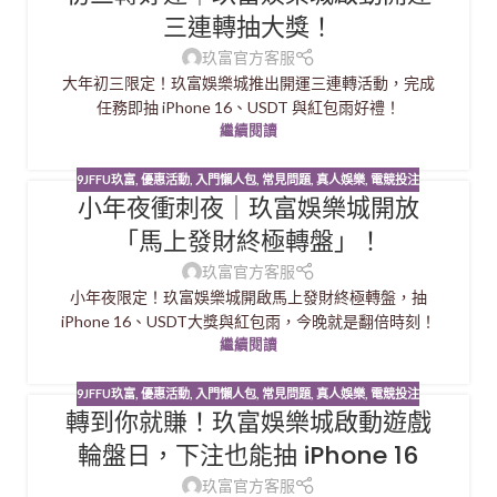
三連轉抽大獎！
玖富官方客服
大年初三限定！玖富娛樂城推出開運三連轉活動，完成
任務即抽 iPhone 16、USDT 與紅包雨好禮！
繼續閱讀
9JFFU玖富
,
優惠活動
,
入門懶人包
,
常見問題
,
真人娛樂
,
電競投注
小年夜衝刺夜｜玖富娛樂城開放
「馬上發財終極轉盤」！
玖富官方客服
小年夜限定！玖富娛樂城開啟馬上發財終極轉盤，抽
iPhone 16、USDT大獎與紅包雨，今晚就是翻倍時刻！
繼續閱讀
9JFFU玖富
,
優惠活動
,
入門懶人包
,
常見問題
,
真人娛樂
,
電競投注
轉到你就賺！玖富娛樂城啟動遊戲
輪盤日，下注也能抽 iPhone 16
玖富官方客服