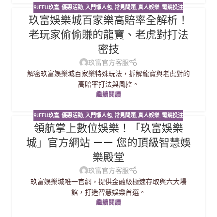
9JFFU玖富
,
優惠活動
,
入門懶人包
,
常見問題
,
真人娛樂
,
電競投注
玖富娛樂城百家樂高賠率全解析！
老玩家偷偷賺的龍寶、老虎對打法
密技
玖富官方客服
解密玖富娛樂城百家樂特殊玩法，拆解龍寶與老虎對的
高賠率打法與風控。
繼續閱讀
9JFFU玖富
,
優惠活動
,
入門懶人包
,
常見問題
,
真人娛樂
,
電競投注
領航掌上數位娛樂！「玖富娛樂
城」官方網站 —— 您的頂級智慧娛
樂殿堂
玖富官方客服
玖富娛樂城唯一官網，提供金融級極速存取與六大場
館，打造智慧娛樂首選。
繼續閱讀