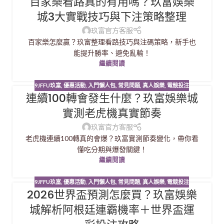
百家樂看路真的有用嗎？玖富娛樂
城3大實戰技巧與下注策略整理
玖富官方客服
百家樂怎麼贏？玖富整理看路技巧與注碼策略，新手也
能提升勝率、避免亂輸！
繼續閱讀
9JFFU玖富
,
優惠活動
,
入門懶人包
,
常見問題
,
真人娛樂
,
電競投注
連續100轉會發生什麼？玖富娛樂城
實測老虎機真實節奏
玖富官方客服
老虎機連續100轉真的會爆？玖富實測節奏變化，帶你看
懂吃分期與爆發關鍵！
繼續閱讀
9JFFU玖富
,
優惠活動
,
入門懶人包
,
常見問題
,
真人娛樂
,
電競投注
2026世界盃預測怎麼買？玖富娛樂
城解析阿根廷連霸機率＋世界盃運