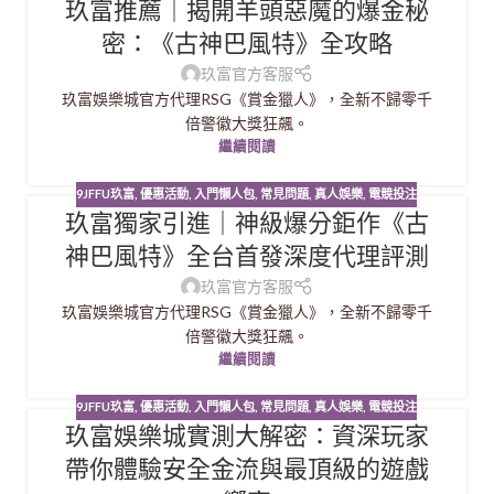
玖富推薦｜揭開羊頭惡魔的爆金秘
密：《古神巴風特》全攻略
玖富官方客服
玖富娛樂城官方代理RSG《賞金獵人》，全新不歸零千
倍警徽大獎狂飆。
繼續閱讀
9JFFU玖富
,
優惠活動
,
入門懶人包
,
常見問題
,
真人娛樂
,
電競投注
玖富獨家引進｜神級爆分鉅作《古
神巴風特》全台首發深度代理評測
玖富官方客服
玖富娛樂城官方代理RSG《賞金獵人》，全新不歸零千
倍警徽大獎狂飆。
繼續閱讀
9JFFU玖富
,
優惠活動
,
入門懶人包
,
常見問題
,
真人娛樂
,
電競投注
玖富娛樂城實測大解密：資深玩家
帶你體驗安全金流與最頂級的遊戲