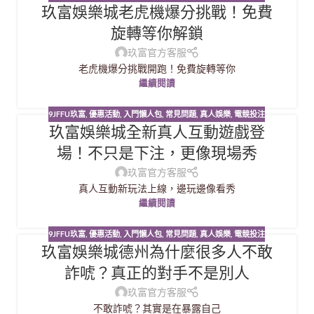
玖富娛樂城老虎機爆分挑戰！免費
旋轉等你解鎖
玖富官方客服
老虎機爆分挑戰開跑！免費旋轉等你
繼續閱讀
9JFFU玖富
,
優惠活動
,
入門懶人包
,
常見問題
,
真人娛樂
,
電競投注
玖富娛樂城全新真人互動遊戲登
場！不只是下注，更像現場秀
玖富官方客服
真人互動新玩法上線，邊玩邊像看秀
繼續閱讀
9JFFU玖富
,
優惠活動
,
入門懶人包
,
常見問題
,
真人娛樂
,
電競投注
玖富娛樂城德州為什麼很多人不敢
詐唬？真正的對手不是別人
玖富官方客服
不敢詐唬？其實是在暴露自己