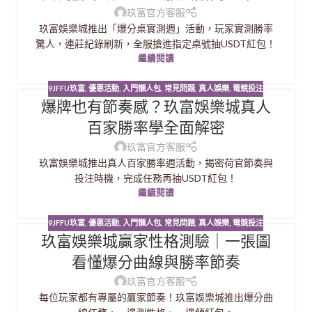
玖富官方客服
玖富娛樂城推出「爆分桌實測週」活動，玩家實測勝率
驚人，連莊紀錄刷新，全服搶進指定桌號抽USDT紅包！
繼續閱讀
9JFFU玖富
,
優惠活動
,
入門懶人包
,
常見問題
,
真人娛樂
,
電競投注
爆牌也有節奏感？玖富娛樂城真人
百家勝率學全面解密
玖富官方客服
玖富娛樂城推出真人百家勝率週活動，揭密荷官節奏與
投注時機，完成任務再抽USDT紅包！
繼續閱讀
9JFFU玖富
,
優惠活動
,
入門懶人包
,
常見問題
,
真人娛樂
,
電競投注
玖富娛樂城贏家性格測驗｜一張圖
看懂爆分曲線與勝率節奏
玖富官方客服
每位玩家都有專屬的贏家節奏！玖富娛樂城推出爆分曲