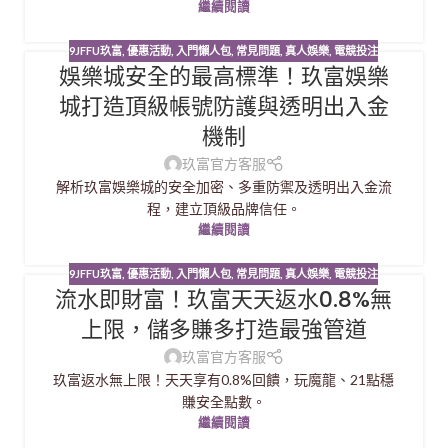
繼續閱讀
9JFFU玖富
,
優惠活動
,
入門懶人包
,
常見問題
,
真人娛樂
,
電競投注
娛樂城安全的最高標準！玖富娛樂
城打造頂級帳號防護與透明出入金
機制
玖富官方客服
解析玖富娛樂城的安全加密、多重防禦及透明出入金流
程，建立頂級品牌信任。
繼續閱讀
9JFFU玖富
,
優惠活動
,
入門懶人包
,
常見問題
,
真人娛樂
,
電競投注
流水即財富！玖富天天返水0.8%無
上限，儲多賺多打造最強管道
玖富官方客服
玖富返水無上限！天天享有0.8%回饋，玩魔龍、21點穩
賺安全點數。
繼續閱讀