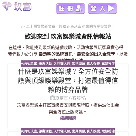
👉 馬上瀏覽最新文章，體驗 正版玖富 帶來的專業與樂趣！
歡迎來到 玖富娛樂城資訊情報站
在這裡，你能找到最新的遊戲攻略、活動快報與玩家真實心得。
我們致力於分享
最透明的品牌資訊
、
最安全的出入金教學
，以及
最熱門的
娛樂玩法
。
9JFFU玖富
,
優惠活動
,
入門懶人包
,
常見問題
,
真人娛樂
,
電競投注
什麼是玖富娛樂城？全方位安全防
護與頂級娛樂殿堂，打造最值得信
賴的博弈品牌
玖富官方客服
玖富娛樂城主打軍事級資安與國際牌照，提供誠信出金
與全方位正版防護。
繼續閱讀
9JFFU玖富
,
優惠活動
,
入門懶人包
,
常見問題
,
真人娛樂
,
電競投注