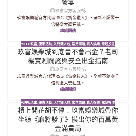
饗宴
玖富官方客服
玖富娛樂城官方代理RSG《賞金獵人》，全新不歸零千
倍警徽大獎狂飆。
繼續閱讀
9JFFU玖富
,
優惠活動
,
入門懶人包
,
常見問題
,
真人娛樂
,
電競投注
玖富娛樂城到底會不會出金？老司
機實測闢謠與安全出金指南
玖富官方客服
玖富娛樂城官方代理RSG《賞金獵人》，全新不歸零千
倍警徽大獎狂飆。
繼續閱讀
9JFFU玖富
,
優惠活動
,
入門懶人包
,
常見問題
,
真人娛樂
,
電競投注
槓上開花胡不停！玖富娛樂城帶你
坐鎮《麻將發了》摸出你的百萬黃
金滿貫局