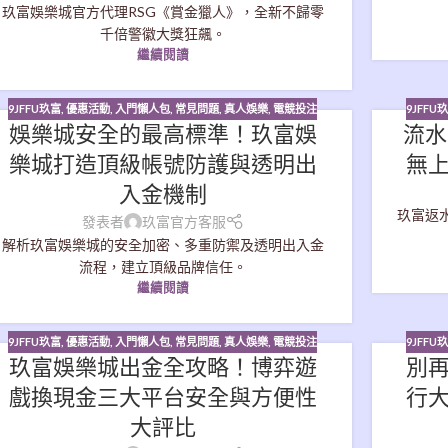
玖富娛樂城官方代理RSG《賞金獵人》，全新不歸零
千倍警徽大獎狂飆。
繼續閱讀
9JFFU玖富
,
優惠活動
,
入門懶人包
,
常見問題
,
真人娛樂
,
電競投注
9JFFU
娛樂城安全的最高標準！玖富娛
流水
樂城打造頂級帳號防護與透明出
無
入金機制
玖富返水
發表者
玖富官方客服
解析玖富娛樂城的安全加密、多重防禦及透明出入金
流程，建立頂級品牌信任。
繼續閱讀
9JFFU玖富
,
優惠活動
,
入門懶人包
,
常見問題
,
真人娛樂
,
電競投注
9JFFU
玖富娛樂城出金全攻略！博弈遊
別
戲換現金三大平台安全與方便性
行
大評比