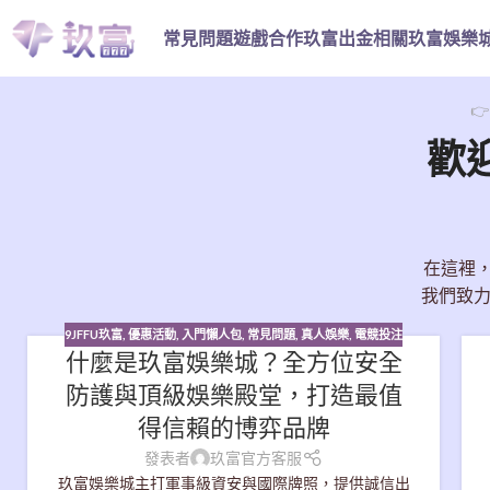
常見問題
遊戲合作
玖富出金相關
玖富娛樂

歡
在這裡
我們致
9JFFU玖富
,
優惠活動
,
入門懶人包
,
常見問題
,
真人娛樂
,
電競投注
什麼是玖富娛樂城？全方位安全
防護與頂級娛樂殿堂，打造最值
得信賴的博弈品牌
發表者
玖富官方客服
玖富娛樂城主打軍事級資安與國際牌照，提供誠信出