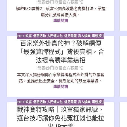
發表者
玖富官方客服
解密RSG雷神2！玖富公開高波動老虎機打法，掌握
爆分訊號奪萬倍大獎。
繼續閱讀
9JFFU玖富
,
優惠活動
,
入門懶人包
,
常見問題
,
真人娛樂
,
電競投注
百家樂外掛真的神？破解網傳
「最強算牌程式」背後真相，合
法提高勝率靠這招
發表者
玖富官方客服
本文深入揭秘網傳百家樂算牌程式與外掛的詐騙套
路，並推薦出金安全、機制透明的玖富娛樂城。
繼續閱讀
9JFFU玖富
,
優惠活動
,
入門懶人包
,
常見問題
,
真人娛樂
,
電競投注
戰神賽特攻略｜玖富獨家訊號、
選台技巧讓你免花冤枉錢也能拉
出JP大獎