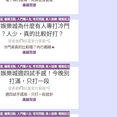
繼續閱讀
玖富
,
優惠活動
,
入門懶人包
,
常見問題
,
真人娛樂
,
電競投注
富娛樂城為什麼有人專打冷門
桌？人少，真的比較好打？
發表者
玖富官方客服
冷門桌真的比較穩？內行揭曉🔥
繼續閱讀
玖富
,
優惠活動
,
入門懶人包
,
常見問題
,
真人娛樂
,
電競投注
富娛樂城週四試手感！今晚別
打滿，只打一段
發表者
玖富官方客服
週四試手感局，只打一段就好
繼續閱讀
玖富
,
優惠活動
,
入門懶人包
,
常見問題
,
真人娛樂
,
電競投注