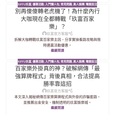
9JFFU玖富
,
優惠活動
,
入門懶人包
,
常見問題
,
真人娛樂
,
電競投注
別再傻傻轉老虎機了！為什麼內行
大咖現在全都轉戰「玖富百家
樂」？
玖富官方客服
拆解大咖轉戰玖富百家樂主因，分享實操看路攻略與限
時連贏活動優惠。
繼續閱讀
9JFFU玖富
,
優惠活動
,
入門懶人包
,
常見問題
,
真人娛樂
,
電競投注
百家樂外掛真的神？破解網傳「最
強算牌程式」背後真相，合法提高
勝率靠這招
玖富官方客服
本文深入揭秘網傳百家樂算牌程式與外掛的詐騙套路，
並推薦出金安全、機制透明的玖富娛樂城。
繼續閱讀