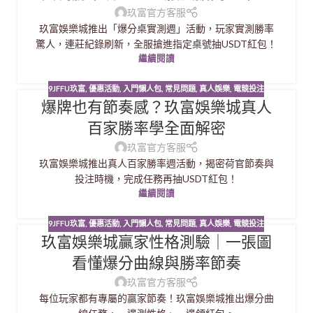
玖富官方客服
玖富娛樂城推出「爆分桌實測週」活動，玩家實測勝率
驚人，連莊紀錄刷新，全服搶進指定桌號抽USDT紅包！
繼續閱讀
9JFFU玖富
,
優惠活動
,
入門懶人包
,
常見問題
,
真人娛樂
,
電競投注
爆牌也有節奏感？玖富娛樂城真人
百家勝率學全面解密
玖富官方客服
玖富娛樂城推出真人百家勝率週活動，揭密荷官節奏與
投注時機，完成任務再抽USDT紅包！
繼續閱讀
9JFFU玖富
,
優惠活動
,
入門懶人包
,
常見問題
,
真人娛樂
,
電競投注
玖富娛樂城贏家性格測驗｜一張圖
看懂爆分曲線與勝率節奏
玖富官方客服
每位玩家都有專屬的贏家節奏！玖富娛樂城推出爆分曲