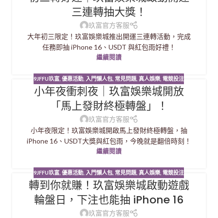
三連轉抽大獎！
玖富官方客服
大年初三限定！玖富娛樂城推出開運三連轉活動，完成
任務即抽 iPhone 16、USDT 與紅包雨好禮！
繼續閱讀
9JFFU玖富
,
優惠活動
,
入門懶人包
,
常見問題
,
真人娛樂
,
電競投注
小年夜衝刺夜｜玖富娛樂城開放
「馬上發財終極轉盤」！
玖富官方客服
小年夜限定！玖富娛樂城開啟馬上發財終極轉盤，抽
iPhone 16、USDT大獎與紅包雨，今晚就是翻倍時刻！
繼續閱讀
9JFFU玖富
,
優惠活動
,
入門懶人包
,
常見問題
,
真人娛樂
,
電競投注
轉到你就賺！玖富娛樂城啟動遊戲
輪盤日，下注也能抽 iPhone 16
玖富官方客服