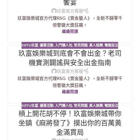
饗宴
玖富官方客服
玖富娛樂城官方代理RSG《賞金獵人》，全新不歸零千
倍警徽大獎狂飆。
繼續閱讀
9JFFU玖富
,
優惠活動
,
入門懶人包
,
常見問題
,
真人娛樂
,
電競投注
玖富娛樂城到底會不會出金？老司
機實測闢謠與安全出金指南
玖富官方客服
玖富娛樂城官方代理RSG《賞金獵人》，全新不歸零千
倍警徽大獎狂飆。
繼續閱讀
9JFFU玖富
,
優惠活動
,
入門懶人包
,
常見問題
,
真人娛樂
,
電競投注
槓上開花胡不停！玖富娛樂城帶你
坐鎮《麻將發了》摸出你的百萬黃
金滿貫局