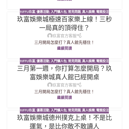
9JFFU玖富
,
優惠活動
,
入門懶人包
,
常見問題
,
真人娛樂
,
電競投注
玖富娛樂城極速百家樂上線！三秒
一局真的頂得住？
玖富官方客服
三月開局怎麼打？真人館先穩住！
繼續閱讀
9JFFU玖富
,
優惠活動
,
入門懶人包
,
常見問題
,
真人娛樂
,
電競投注
三月第一週，你打算怎麼開局？玖
富娛樂城真人館已經開桌
玖富官方客服
三月開局怎麼打？真人館先穩住！
繼續閱讀
9JFFU玖富
,
優惠活動
,
入門懶人包
,
常見問題
,
真人娛樂
,
電競投注
玖富娛樂城德州撲克上桌！不是比
運氣，是比你敢不敢讀人