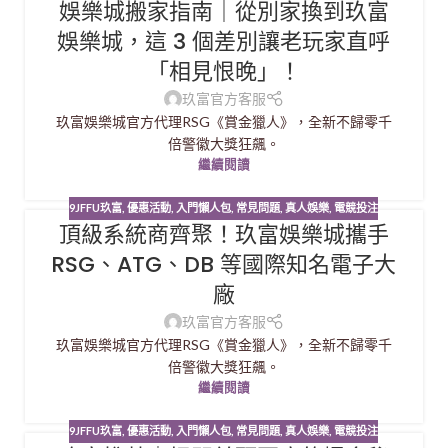
娛樂城搬家指南｜從別家換到玖富
娛樂城，這 3 個差別讓老玩家直呼
「相見恨晚」！
玖富官方客服
玖富娛樂城官方代理RSG《賞金獵人》，全新不歸零千
倍警徽大獎狂飆。
繼續閱讀
9JFFU玖富
,
優惠活動
,
入門懶人包
,
常見問題
,
真人娛樂
,
電競投注
頂級系統商齊聚！玖富娛樂城攜手
RSG、ATG、DB 等國際知名電子大
廠
玖富官方客服
玖富娛樂城官方代理RSG《賞金獵人》，全新不歸零千
倍警徽大獎狂飆。
繼續閱讀
9JFFU玖富
,
優惠活動
,
入門懶人包
,
常見問題
,
真人娛樂
,
電競投注