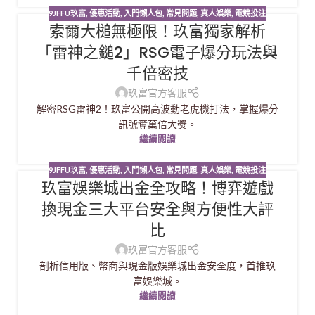
9JFFU玖富
,
優惠活動
,
入門懶人包
,
常見問題
,
真人娛樂
,
電競投注
索爾大槌無極限！玖富獨家解析
「雷神之鎚2」RSG電子爆分玩法與
千倍密技
玖富官方客服
解密RSG雷神2！玖富公開高波動老虎機打法，掌握爆分
訊號奪萬倍大獎。
繼續閱讀
9JFFU玖富
,
優惠活動
,
入門懶人包
,
常見問題
,
真人娛樂
,
電競投注
玖富娛樂城出金全攻略！博弈遊戲
換現金三大平台安全與方便性大評
比
玖富官方客服
剖析信用版、幣商與現金版娛樂城出金安全度，首推玖
富娛樂城。
繼續閱讀