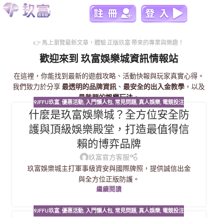
👉 馬上瀏覽最新文章，體驗 正版玖富 帶來的專業與樂趣！
歡迎來到 玖富娛樂城資訊情報站
在這裡，你能找到最新的遊戲攻略、活動快報與玩家真實心得。
我們致力於分享
最透明的品牌資訊
、
最安全的出入金教學
，以及
最熱門的
娛樂玩法
。
9JFFU玖富
,
優惠活動
,
入門懶人包
,
常見問題
,
真人娛樂
,
電競投注
什麼是玖富娛樂城？全方位安全防
護與頂級娛樂殿堂，打造最值得信
賴的博弈品牌
玖富官方客服
玖富娛樂城主打軍事級資安與國際牌照，提供誠信出金
與全方位正版防護。
繼續閱讀
9JFFU玖富
,
優惠活動
,
入門懶人包
,
常見問題
,
真人娛樂
,
電競投注