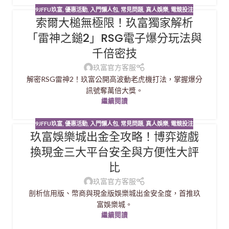
9JFFU玖富
,
優惠活動
,
入門懶人包
,
常見問題
,
真人娛樂
,
電競投注
索爾大槌無極限！玖富獨家解析
「雷神之鎚2」RSG電子爆分玩法與
千倍密技
玖富官方客服
解密RSG雷神2！玖富公開高波動老虎機打法，掌握爆分
訊號奪萬倍大獎。
繼續閱讀
9JFFU玖富
,
優惠活動
,
入門懶人包
,
常見問題
,
真人娛樂
,
電競投注
玖富娛樂城出金全攻略！博弈遊戲
換現金三大平台安全與方便性大評
比
玖富官方客服
剖析信用版、幣商與現金版娛樂城出金安全度，首推玖
富娛樂城。
繼續閱讀