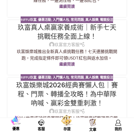
線任務，一邊測性格、一邊領紅包。
繼續閱讀
9JFFU玖富
,
優惠活動
,
入門懶人包
,
常見問題
,
真人娛樂
,
電競投注
玖富真人桌贏家養成術｜新手七天
挑戰任務全面上線！
玖富官方客服
玖富娛樂城推出全新真人桌挑戰任務！七天連勝挑戰開
跑，完成指定條件即可領USDT紅包與返水加倍。
繼續閱讀
9JFFU玖富
,
優惠活動
,
入門懶人包
,
常見問題
,
真人娛樂
,
電競投注
玖富娛樂城2026經典賽懶人包｜賽
程、門票、轉播全攻略！為中華隊
吶喊、贏彩金雙重刺激！
玖富官方客服
2026世界棒球經典賽開打在即！玖富娛樂城整理最完整
賽程、門票、轉播與投注攻略，陪你邊看邊贏！
優惠
客服
我的
存提
文章
繼續閱讀