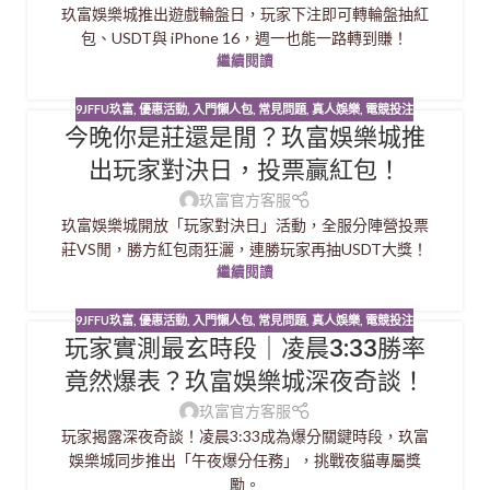
玖富娛樂城推出遊戲輪盤日，玩家下注即可轉輪盤抽紅
包、USDT與 iPhone 16，週一也能一路轉到賺！
繼續閱讀
9JFFU玖富
,
優惠活動
,
入門懶人包
,
常見問題
,
真人娛樂
,
電競投注
今晚你是莊還是閒？玖富娛樂城推
出玩家對決日，投票贏紅包！
玖富官方客服
玖富娛樂城開放「玩家對決日」活動，全服分陣營投票
莊VS閒，勝方紅包雨狂灑，連勝玩家再抽USDT大獎！
繼續閱讀
9JFFU玖富
,
優惠活動
,
入門懶人包
,
常見問題
,
真人娛樂
,
電競投注
玩家實測最玄時段｜凌晨3:33勝率
竟然爆表？玖富娛樂城深夜奇談！
玖富官方客服
玩家揭露深夜奇談！凌晨3:33成為爆分關鍵時段，玖富
娛樂城同步推出「午夜爆分任務」，挑戰夜貓專屬獎
勵。