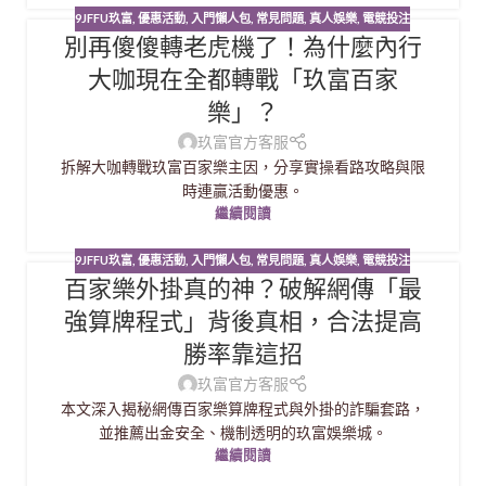
9JFFU玖富
,
優惠活動
,
入門懶人包
,
常見問題
,
真人娛樂
,
電競投注
別再傻傻轉老虎機了！為什麼內行
大咖現在全都轉戰「玖富百家
樂」？
玖富官方客服
拆解大咖轉戰玖富百家樂主因，分享實操看路攻略與限
時連贏活動優惠。
繼續閱讀
9JFFU玖富
,
優惠活動
,
入門懶人包
,
常見問題
,
真人娛樂
,
電競投注
百家樂外掛真的神？破解網傳「最
強算牌程式」背後真相，合法提高
勝率靠這招
玖富官方客服
本文深入揭秘網傳百家樂算牌程式與外掛的詐騙套路，
並推薦出金安全、機制透明的玖富娛樂城。
繼續閱讀