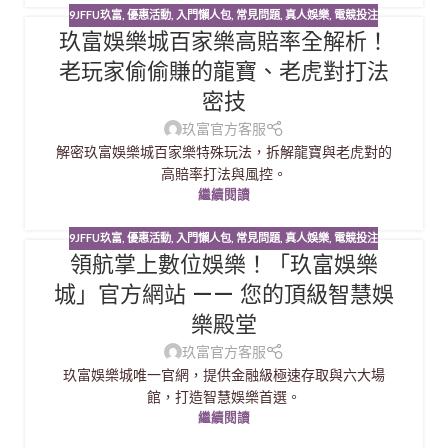
9JFFU玖富
,
優惠活動
,
入門懶人包
,
常見問題
,
真人娛樂
,
電競投注
玖富娛樂城百家樂高賠率全解析！
老玩家偷偷賺的龍寶、老虎對打法
密技
玖富官方客服
解密玖富娛樂城百家樂特殊玩法，拆解龍寶與老虎對的
高賠率打法與風控。
繼續閱讀
9JFFU玖富
,
優惠活動
,
入門懶人包
,
常見問題
,
真人娛樂
,
電競投注
領航掌上數位娛樂！「玖富娛樂
城」官方網站 —— 您的頂級智慧娛
樂殿堂
玖富官方客服
玖富娛樂城唯一官網，提供金融級極速存取與六大場
館，打造智慧娛樂首選。
繼續閱讀