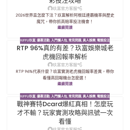
彩投注攻略
玖富官方客服
2026世界盃怎麼下注？玖富解析阿根廷連霸機率與歷史
魔咒，帶你抓高賠率投注機會！
繼續閱讀
9JFFU玖富
,
優惠活動
,
入門懶人包
,
常見問題
,
真人娛樂
,
電競投注
RTP 96%真的有差？玖富娛樂城老
虎機回報率解析
玖富官方客服
RTP 96%代表什麼？玖富實測老虎機回報率差異，帶你
看懂高回報機台怎麼選！
繼續閱讀
9JFFU玖富
,
優惠活動
,
入門懶人包
,
常見問題
,
真人娛樂
,
電競投注
戰神賽特Dcard爆紅真相！怎麼玩
才不輸？玩家實測攻略與訊號一次
看懂
玖富官方客服