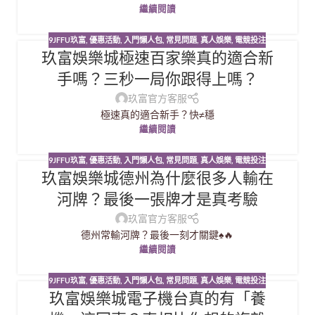
繼續閱讀
9JFFU玖富
,
優惠活動
,
入門懶人包
,
常見問題
,
真人娛樂
,
電競投注
玖富娛樂城極速百家樂真的適合新
手嗎？三秒一局你跟得上嗎？
玖富官方客服
極速真的適合新手？快≠穩
繼續閱讀
9JFFU玖富
,
優惠活動
,
入門懶人包
,
常見問題
,
真人娛樂
,
電競投注
玖富娛樂城德州為什麼很多人輸在
河牌？最後一張牌才是真考驗
玖富官方客服
德州常輸河牌？最後一刻才關鍵♠🔥
繼續閱讀
9JFFU玖富
,
優惠活動
,
入門懶人包
,
常見問題
,
真人娛樂
,
電競投注
玖富娛樂城電子機台真的有「養