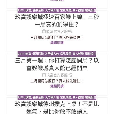
9JFFU玖富
,
優惠活動
,
入門懶人包
,
常見問題
,
真人娛樂
,
電競投注
玖富娛樂城極速百家樂上線！三秒
一局真的頂得住？
玖富官方客服
三月開局怎麼打？真人館先穩住！
繼續閱讀
9JFFU玖富
,
優惠活動
,
入門懶人包
,
常見問題
,
真人娛樂
,
電競投注
三月第一週，你打算怎麼開局？玖
富娛樂城真人館已經開桌
玖富官方客服
三月開局怎麼打？真人館先穩住！
繼續閱讀
9JFFU玖富
,
優惠活動
,
入門懶人包
,
常見問題
,
真人娛樂
,
電競投注
玖富娛樂城德州撲克上桌！不是比
運氣，是比你敢不敢讀人