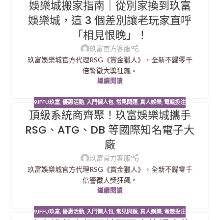
娛樂城搬家指南｜從別家換到玖富
娛樂城，這 3 個差別讓老玩家直呼
「相見恨晚」！
玖富官方客服
玖富娛樂城官方代理RSG《賞金獵人》，全新不歸零千
倍警徽大獎狂飆。
繼續閱讀
9JFFU玖富
,
優惠活動
,
入門懶人包
,
常見問題
,
真人娛樂
,
電競投注
頂級系統商齊聚！玖富娛樂城攜手
RSG、ATG、DB 等國際知名電子大
廠
玖富官方客服
玖富娛樂城官方代理RSG《賞金獵人》，全新不歸零千
倍警徽大獎狂飆。
繼續閱讀
9JFFU玖富
,
優惠活動
,
入門懶人包
,
常見問題
,
真人娛樂
,
電競投注