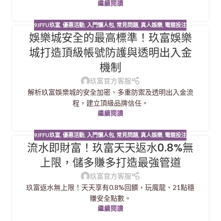
繼續閱讀
9JFFU玖富
,
優惠活動
,
入門懶人包
,
常見問題
,
真人娛樂
,
電競投注
娛樂城安全的最高標準！玖富娛樂
城打造頂級帳號防護與透明出入金
機制
玖富官方客服
解析玖富娛樂城的安全加密、多重防禦及透明出入金流
程，建立頂級品牌信任。
繼續閱讀
9JFFU玖富
,
優惠活動
,
入門懶人包
,
常見問題
,
真人娛樂
,
電競投注
流水即財富！玖富天天返水0.8%無
上限，儲多賺多打造最強管道
玖富官方客服
玖富返水無上限！天天享有0.8%回饋，玩魔龍、21點穩
賺安全點數。
繼續閱讀