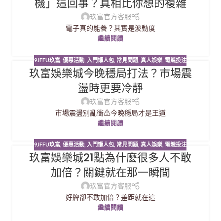
機」這回事？真相比你想的複雜
玖富官方客服
電子真的能養？其實是波動度
繼續閱讀
9JFFU玖富
,
優惠活動
,
入門懶人包
,
常見問題
,
真人娛樂
,
電競投注
玖富娛樂城今晚穩局打法？市場震
盪時更要冷靜
玖富官方客服
市場震盪別亂衝⚠今晚穩局才是王道
繼續閱讀
9JFFU玖富
,
優惠活動
,
入門懶人包
,
常見問題
,
真人娛樂
,
電競投注
玖富娛樂城21點為什麼很多人不敢
加倍？關鍵就在那一瞬間
玖富官方客服
好牌卻不敢加倍？差距就在這
繼續閱讀