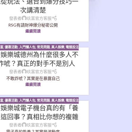
城從玩法、選台到爆分技巧一
次講清楚
發表者
玖富官方客服
RSG有請財神爆分秘密公開
繼續閱讀
玖富
,
優惠活動
,
入門懶人包
,
常見問題
,
真人娛樂
,
電競投注
富娛樂城德州為什麼很多人不
詐唬？真正的對手不是別人
發表者
玖富官方客服
不敢詐唬？其實是在暴露自己
繼續閱讀
玖富
,
優惠活動
,
入門懶人包
,
常見問題
,
真人娛樂
,
電競投注
富娛樂城電子機台真的有「養
」這回事？真相比你想的複雜
發表者
玖富官方客服
電子真的能養？其實是波動度