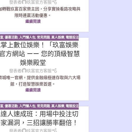
發表者
玖富官方客服
咖轉戰玖富百家樂主因，分享實操看路攻略與
限時連贏活動優惠。
繼續閱讀
玖富
,
優惠活動
,
入門懶人包
,
常見問題
,
真人娛樂
,
電競投注
航掌上數位娛樂！「玖富娛樂
官方網站 —— 您的頂級智慧
娛樂殿堂
發表者
玖富官方客服
樂城唯一官網，提供金融級極速存取與六大場
館，打造智慧娛樂首選。
繼續閱讀
玖富
,
優惠活動
,
入門懶人包
,
常見問題
,
真人娛樂
,
電競投注
地達人速成班：用場中投注切
莊家漏洞，三招讓勝率翻倍！
發表者
玖富官方客服