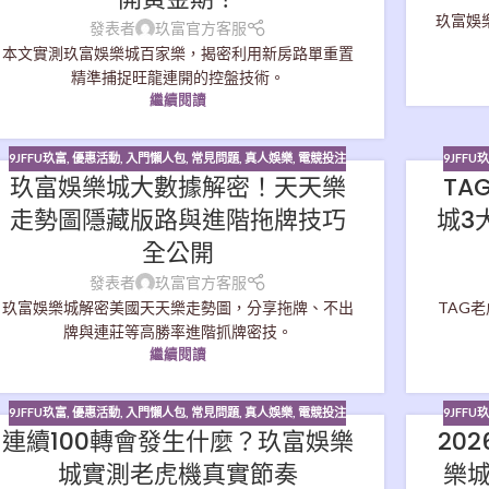
玖富娛
發表者
玖富官方客服
本文實測玖富娛樂城百家樂，揭密利用新房路單重置
精準捕捉旺龍連開的控盤技術。
繼續閱讀
9JFFU玖富
,
優惠活動
,
入門懶人包
,
常見問題
,
真人娛樂
,
電競投注
9JFFU
玖富娛樂城大數據解密！天天樂
TA
走勢圖隱藏版路與進階拖牌技巧
城3
全公開
發表者
玖富官方客服
玖富娛樂城解密美國天天樂走勢圖，分享拖牌、不出
TAG
牌與連莊等高勝率進階抓牌密技。
繼續閱讀
9JFFU玖富
,
優惠活動
,
入門懶人包
,
常見問題
,
真人娛樂
,
電競投注
9JFFU
連續100轉會發生什麼？玖富娛樂
20
城實測老虎機真實節奏
樂