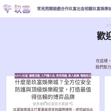
常見問題
遊戲合作
玖富出金相關
玖富娛樂

歡
在這裡
我們致
9JFFU玖富
,
優惠活動
,
入門懶人包
,
常見問題
,
真人娛樂
,
電競投注
什麼是玖富娛樂城？全方位安全
防護與頂級娛樂殿堂，打造最值
得信賴的博弈品牌
發表者
玖富官方客服
玖富娛樂城主打軍事級資安與國際牌照，提供誠信出