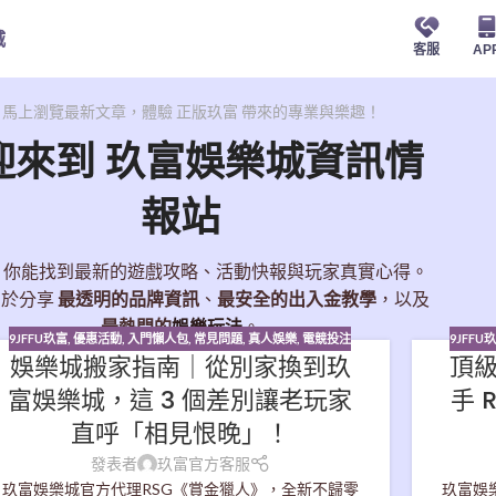
城
客服
AP
 馬上瀏覽最新文章，體驗 正版玖富 帶來的專業與樂趣！
迎來到 玖富娛樂城資訊情
報站
，你能找到最新的遊戲攻略、活動快報與玩家真實心得。
力於分享
最透明的品牌資訊
、
最安全的出入金教學
，以及
最熱門的
娛樂玩法
。
9JFFU玖富
,
優惠活動
,
入門懶人包
,
常見問題
,
真人娛樂
,
電競投注
9JFFU
娛樂城搬家指南｜從別家換到玖
頂
富娛樂城，這 3 個差別讓老玩家
手 
直呼「相見恨晚」！
發表者
玖富官方客服
玖富娛樂城官方代理RSG《賞金獵人》，全新不歸零
玖富娛