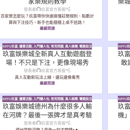
家樂規則教學
樂
發表者
玖富官方客服
百家樂怎麼玩？玖富帶你快速搞懂莊閒規則、點數計
算與下注技巧，新手也能穩穩上桌不迷路！
繼續閱讀
9JFFU玖富
,
優惠活動
,
入門懶人包
,
常見問題
,
真人娛樂
,
電競投注
9JFFU
玖富娛樂城全新真人互動遊戲登
玖
場！不只是下注，更像現場秀
敢
發表者
玖富官方客服
真人互動新玩法上線，邊玩邊像看秀
繼續閱讀
9JFFU玖富
,
優惠活動
,
入門懶人包
,
常見問題
,
真人娛樂
,
電競投注
9JFFU
玖富娛樂城德州為什麼很多人輸
玖
在河牌？最後一張牌才是真考驗
機
發表者
玖富官方客服
德州常輸河牌？最後一刻才關鍵♠🔥