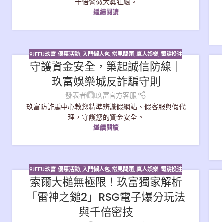
千倍警徽大獎狂飆。
繼續閱讀
9JFFU玖富
,
優惠活動
,
入門懶人包
,
常見問題
,
真人娛樂
,
電競投注
守護資金安全，築起誠信防線｜
玖富娛樂城反詐騙守則
發表者
玖富官方客服
玖富防詐騙中心教您精準辨識假網站、假客服與假代
理，守護您的資金安全。
繼續閱讀
9JFFU玖富
,
優惠活動
,
入門懶人包
,
常見問題
,
真人娛樂
,
電競投注
索爾大槌無極限！玖富獨家解析
「雷神之鎚2」RSG電子爆分玩法
與千倍密技