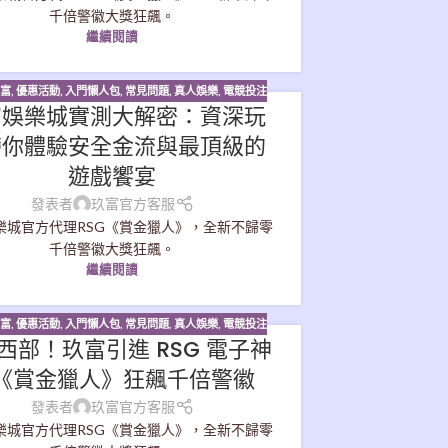
千倍警徽大獎狂飆。
繼續閱讀
玖富
,
優惠活動
,
入門懶人包
,
常見問題
,
真人娛樂
,
電競投注
富娛樂城實測大解密：資深玩
帶你體驗安全金流與最頂級的
遊戲饗宴
發表者
玖富官方客服
樂城官方代理RSG《賞金獵人》，全新不歸零
千倍警徽大獎狂飆。
繼續閱讀
玖富
,
優惠活動
,
入門懶人包
,
常見問題
,
真人娛樂
,
電競投注
西部！玖富引進 RSG 電子神
《賞金獵人》狂飆千倍警徽
發表者
玖富官方客服
樂城官方代理RSG《賞金獵人》，全新不歸零