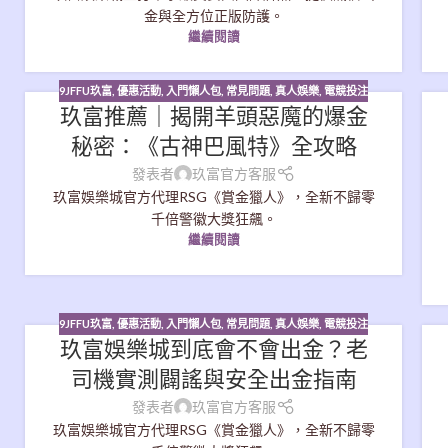
金與全方位正版防護。
繼續閱讀
9JFFU玖富
,
優惠活動
,
入門懶人包
,
常見問題
,
真人娛樂
,
電競投注
玖富推薦｜揭開羊頭惡魔的爆金
秘密：《古神巴風特》全攻略
發表者
玖富官方客服
玖富娛樂城官方代理RSG《賞金獵人》，全新不歸零
千倍警徽大獎狂飆。
繼續閱讀
9JFFU玖富
,
優惠活動
,
入門懶人包
,
常見問題
,
真人娛樂
,
電競投注
玖富娛樂城到底會不會出金？老
司機實測闢謠與安全出金指南
發表者
玖富官方客服
玖富娛樂城官方代理RSG《賞金獵人》，全新不歸零