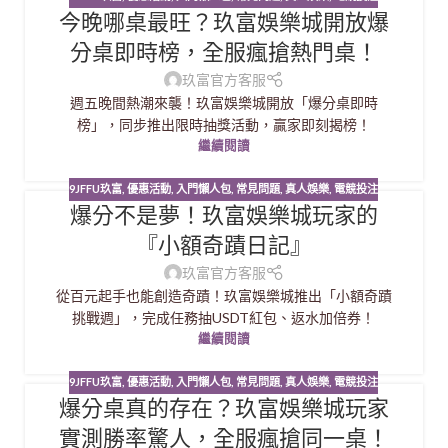
今晚哪桌最旺？玖富娛樂城開放爆
分桌即時榜，全服瘋搶熱門桌！
玖富官方客服
週五晚間熱潮來襲！玖富娛樂城開放「爆分桌即時
榜」，同步推出限時抽獎活動，贏家即刻揭榜！
繼續閱讀
9JFFU玖富
,
優惠活動
,
入門懶人包
,
常見問題
,
真人娛樂
,
電競投注
爆分不是夢！玖富娛樂城玩家的
『小額奇蹟日記』
玖富官方客服
從百元起手也能創造奇蹟！玖富娛樂城推出「小額奇蹟
挑戰週」，完成任務抽USDT紅包、返水加倍券！
繼續閱讀
9JFFU玖富
,
優惠活動
,
入門懶人包
,
常見問題
,
真人娛樂
,
電競投注
爆分桌真的存在？玖富娛樂城玩家
實測勝率驚人，全服瘋搶同一桌！