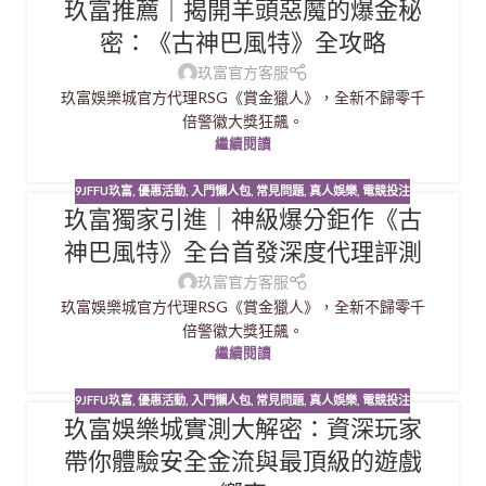
玖富推薦｜揭開羊頭惡魔的爆金秘
密：《古神巴風特》全攻略
玖富官方客服
玖富娛樂城官方代理RSG《賞金獵人》，全新不歸零千
倍警徽大獎狂飆。
繼續閱讀
9JFFU玖富
,
優惠活動
,
入門懶人包
,
常見問題
,
真人娛樂
,
電競投注
玖富獨家引進｜神級爆分鉅作《古
神巴風特》全台首發深度代理評測
玖富官方客服
玖富娛樂城官方代理RSG《賞金獵人》，全新不歸零千
倍警徽大獎狂飆。
繼續閱讀
9JFFU玖富
,
優惠活動
,
入門懶人包
,
常見問題
,
真人娛樂
,
電競投注
玖富娛樂城實測大解密：資深玩家
帶你體驗安全金流與最頂級的遊戲