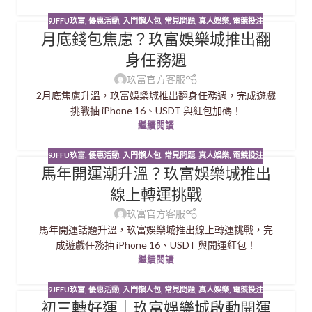
9JFFU玖富
,
優惠活動
,
入門懶人包
,
常見問題
,
真人娛樂
,
電競投注
月底錢包焦慮？玖富娛樂城推出翻
身任務週
玖富官方客服
2月底焦慮升溫，玖富娛樂城推出翻身任務週，完成遊戲
挑戰抽 iPhone 16、USDT 與紅包加碼！
繼續閱讀
9JFFU玖富
,
優惠活動
,
入門懶人包
,
常見問題
,
真人娛樂
,
電競投注
馬年開運潮升溫？玖富娛樂城推出
線上轉運挑戰
玖富官方客服
馬年開運話題升溫，玖富娛樂城推出線上轉運挑戰，完
成遊戲任務抽 iPhone 16、USDT 與開運紅包！
繼續閱讀
9JFFU玖富
,
優惠活動
,
入門懶人包
,
常見問題
,
真人娛樂
,
電競投注
初三轉好運｜玖富娛樂城啟動開運