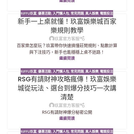
繼續閱讀
9JFFU玖富
,
優惠活動
,
入門懶人包
,
常見問題
,
真人娛樂
,
電競投注
新手一上桌就懂！玖富娛樂城百家
樂規則教學
玖富官方客服
百家樂怎麼玩？玖富帶你快速搞懂莊閒規則、點數計算
與下注技巧，新手也能穩穩上桌不迷路！
繼續閱讀
9JFFU玖富
,
優惠活動
,
入門懶人包
,
常見問題
,
真人娛樂
,
電競投注
RSG有請財神攻略瘋傳！玖富娛樂
城從玩法、選台到爆分技巧一次講
清楚
玖富官方客服
RSG有請財神爆分秘密公開
繼續閱讀
9JFFU玖富
,
優惠活動
,
入門懶人包
,
常見問題
,
真人娛樂
,
電競投注