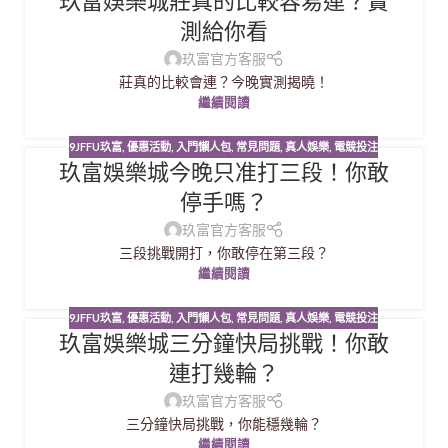
玖富娛樂城莊真的比較容易連？實
測給你看
玖富官方客服
莊真的比較會連？今晚實測揭曉！
繼續閱讀
9JFFU玖富
,
優惠活動
,
入門懶人包
,
常見問題
,
真人娛樂
,
電競投注
玖富娛樂城今晚只准打三段！你敢
停手嗎？
玖富官方客服
三段挑戰開打，你敢停在第三段？
繼續閱讀
9JFFU玖富
,
優惠活動
,
入門懶人包
,
常見問題
,
真人娛樂
,
電競投注
玖富娛樂城三分鐘快局挑戰！你敢
連打幾輪？
玖富官方客服
三分鐘快局挑戰，你能穩幾輪？
繼續閱讀