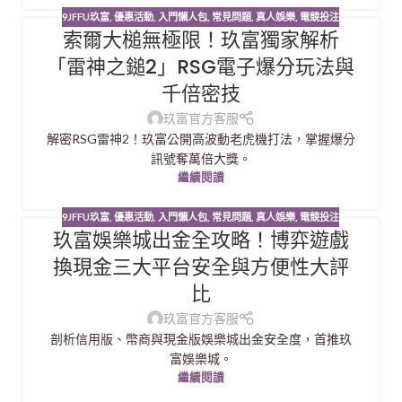
9JFFU玖富
,
優惠活動
,
入門懶人包
,
常見問題
,
真人娛樂
,
電競投注
索爾大槌無極限！玖富獨家解析
「雷神之鎚2」RSG電子爆分玩法與
千倍密技
玖富官方客服
解密RSG雷神2！玖富公開高波動老虎機打法，掌握爆分
訊號奪萬倍大獎。
繼續閱讀
9JFFU玖富
,
優惠活動
,
入門懶人包
,
常見問題
,
真人娛樂
,
電競投注
玖富娛樂城出金全攻略！博弈遊戲
換現金三大平台安全與方便性大評
比
玖富官方客服
剖析信用版、幣商與現金版娛樂城出金安全度，首推玖
富娛樂城。
繼續閱讀