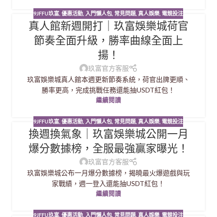
9JFFU玖富
,
優惠活動
,
入門懶人包
,
常見問題
,
真人娛樂
,
電競投注
真人館新週開打｜玖富娛樂城荷官
節奏全面升級，勝率曲線全面上
揚！
玖富官方客服
玖富娛樂城真人館本週更新節奏系統，荷官出牌更順、
勝率更高，完成挑戰任務還能抽USDT紅包！
繼續閱讀
9JFFU玖富
,
優惠活動
,
入門懶人包
,
常見問題
,
真人娛樂
,
電競投注
換週換氣象｜玖富娛樂城公開一月
爆分數據榜，全服最強贏家曝光！
玖富官方客服
玖富娛樂城公布一月爆分數據榜，揭曉最火爆遊戲與玩
家戰績，週一登入還能抽USDT紅包！
繼續閱讀
9JFFU玖富
,
優惠活動
,
入門懶人包
,
常見問題
,
真人娛樂
,
電競投注