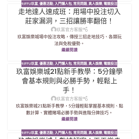
9JFFU玖富
,
優惠活動
,
入門懶人包
,
常見問題
,
真人娛樂
,
電競投注
走地達人速成班：用場中投注切入
莊家漏洞，三招讓勝率翻倍！
玖富官方客服
玖富娛樂城場中投注攻略，傳授三招走地技巧、各類玩
法與免稅優勢。
繼續閱讀
9JFFU玖富
,
優惠活動
,
入門懶人包
,
常見問題
,
真人娛樂
,
電競投注
玖富娛樂城21點新手教學：5分鐘學
會基本規則與必勝手勢，輕鬆上
手！
玖富官方客服
玖富娛樂城21點新手教學，5分鐘輕鬆掌握基本規則、點
數計算、實體賭場必勝手勢與進階分牌技巧。
繼續閱讀
9JFFU玖富
,
優惠活動
,
入門懶人包
,
常見問題
,
真人娛樂
,
電競投注