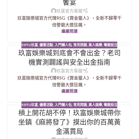
饗宴
玖富官方客服
玖富娛樂城官方代理RSG《賞金獵人》，全新不歸零千
倍警徽大獎狂飆。
繼續閱讀
9JFFU玖富
,
優惠活動
,
入門懶人包
,
常見問題
,
真人娛樂
,
電競投注
玖富娛樂城到底會不會出金？老司
機實測闢謠與安全出金指南
玖富官方客服
玖富娛樂城官方代理RSG《賞金獵人》，全新不歸零千
倍警徽大獎狂飆。
繼續閱讀
9JFFU玖富
,
優惠活動
,
入門懶人包
,
常見問題
,
真人娛樂
,
電競投注
槓上開花胡不停！玖富娛樂城帶你
坐鎮《麻將發了》摸出你的百萬黃
金滿貫局