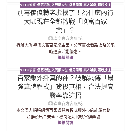
9JFFU玖富
,
優惠活動
,
入門懶人包
,
常見問題
,
真人娛樂
,
電競投注
別再傻傻轉老虎機了！為什麼內行
大咖現在全都轉戰「玖富百家
樂」？
玖富官方客服
拆解大咖轉戰玖富百家樂主因，分享實操看路攻略與限
時連贏活動優惠。
繼續閱讀
9JFFU玖富
,
優惠活動
,
入門懶人包
,
常見問題
,
真人娛樂
,
電競投注
百家樂外掛真的神？破解網傳「最
強算牌程式」背後真相，合法提高
勝率靠這招
玖富官方客服
本文深入揭秘網傳百家樂算牌程式與外掛的詐騙套路，
並推薦出金安全、機制透明的玖富娛樂城。
繼續閱讀