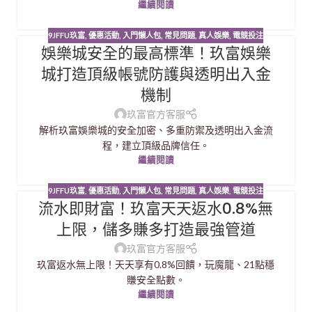
繼續閱讀
9JFFU玖富
,
優惠活動
,
入門懶人包
,
常見問題
,
真人娛樂
,
電競投注
娛樂城安全的最高標準！玖富娛樂
城打造頂級帳號防護與透明出入金
機制
玖富官方客服
解析玖富娛樂城的安全加密、多重防禦及透明出入金流
程，建立頂級品牌信任。
繼續閱讀
9JFFU玖富
,
優惠活動
,
入門懶人包
,
常見問題
,
真人娛樂
,
電競投注
流水即財富！玖富天天返水0.8%無
上限，儲多賺多打造最強管道
玖富官方客服
玖富返水無上限！天天享有0.8%回饋，玩魔龍、21點穩
賺安全點數。
繼續閱讀