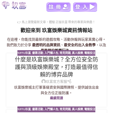
👉 馬上瀏覽最新文章，體驗 正版玖富 帶來的專業與樂趣！
歡迎來到 玖富娛樂城資訊情報站
在這裡，你能找到最新的遊戲攻略、活動快報與玩家真實心得。
我們致力於分享
最透明的品牌資訊
、
最安全的出入金教學
，以及
最熱門的
娛樂玩法
。
9JFFU玖富
,
優惠活動
,
入門懶人包
,
常見問題
,
真人娛樂
,
電競投注
什麼是玖富娛樂城？全方位安全防
護與頂級娛樂殿堂，打造最值得信
賴的博弈品牌
玖富官方客服
玖富娛樂城主打軍事級資安與國際牌照，提供誠信出金
與全方位正版防護。
繼續閱讀
9JFFU玖富
,
優惠活動
,
入門懶人包
,
常見問題
,
真人娛樂
,
電競投注