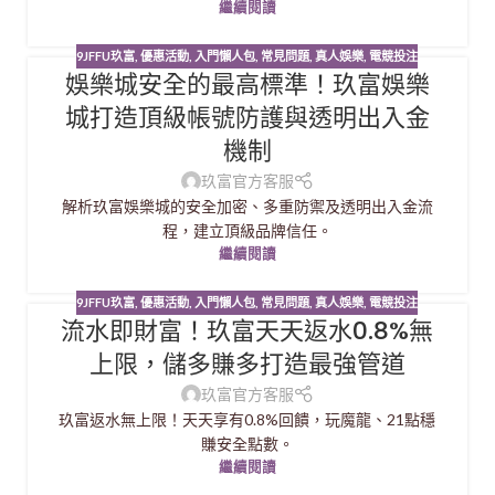
繼續閱讀
9JFFU玖富
,
優惠活動
,
入門懶人包
,
常見問題
,
真人娛樂
,
電競投注
娛樂城安全的最高標準！玖富娛樂
城打造頂級帳號防護與透明出入金
機制
玖富官方客服
解析玖富娛樂城的安全加密、多重防禦及透明出入金流
程，建立頂級品牌信任。
繼續閱讀
9JFFU玖富
,
優惠活動
,
入門懶人包
,
常見問題
,
真人娛樂
,
電競投注
流水即財富！玖富天天返水0.8%無
上限，儲多賺多打造最強管道
玖富官方客服
玖富返水無上限！天天享有0.8%回饋，玩魔龍、21點穩
賺安全點數。
繼續閱讀