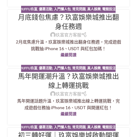
9JFFU玖富
,
優惠活動
,
入門懶人包
,
常見問題
,
真人娛樂
,
電競投注
月底錢包焦慮？玖富娛樂城推出翻
身任務週
玖富官方客服
2月底焦慮升溫，玖富娛樂城推出翻身任務週，完成遊戲
挑戰抽 iPhone 16、USDT 與紅包加碼！
繼續閱讀
9JFFU玖富
,
優惠活動
,
入門懶人包
,
常見問題
,
真人娛樂
,
電競投注
馬年開運潮升溫？玖富娛樂城推出
線上轉運挑戰
玖富官方客服
馬年開運話題升溫，玖富娛樂城推出線上轉運挑戰，完
成遊戲任務抽 iPhone 16、USDT 與開運紅包！
繼續閱讀
9JFFU玖富
,
優惠活動
,
入門懶人包
,
常見問題
,
真人娛樂
,
電競投注
初三轉好運｜玖富娛樂城啟動開運