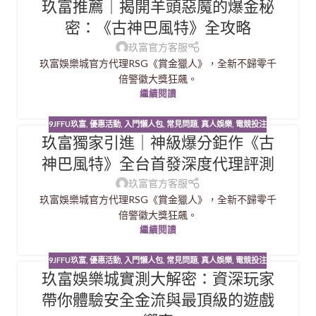
玖富推薦｜揭開羊頭惡魔的爆金秘
密：《古神巴風特》全攻略
玖富官方客服
玖富娛樂城官方代理RSG《賞金獵人》，全新不歸零千
倍警徽大獎狂飆。
繼續閱讀
9JFFU玖富
,
優惠活動
,
入門懶人包
,
常見問題
,
真人娛樂
,
電競投注
玖富獨家引進｜神級爆分鉅作《古
神巴風特》全台首發深度代理評測
玖富官方客服
玖富娛樂城官方代理RSG《賞金獵人》，全新不歸零千
倍警徽大獎狂飆。
繼續閱讀
9JFFU玖富
,
優惠活動
,
入門懶人包
,
常見問題
,
真人娛樂
,
電競投注
玖富娛樂城實測大解密：資深玩家
帶你體驗安全金流與最頂級的遊戲