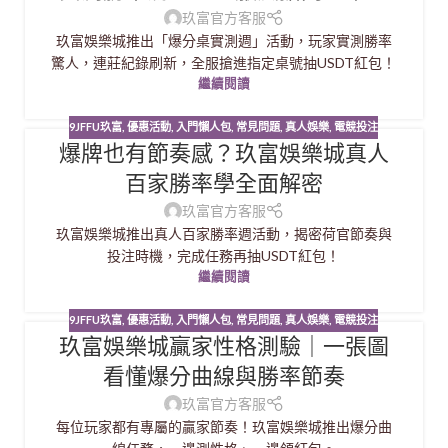
玖富官方客服
玖富娛樂城推出「爆分桌實測週」活動，玩家實測勝率
驚人，連莊紀錄刷新，全服搶進指定桌號抽USDT紅包！
繼續閱讀
9JFFU玖富
,
優惠活動
,
入門懶人包
,
常見問題
,
真人娛樂
,
電競投注
爆牌也有節奏感？玖富娛樂城真人
百家勝率學全面解密
玖富官方客服
玖富娛樂城推出真人百家勝率週活動，揭密荷官節奏與
投注時機，完成任務再抽USDT紅包！
繼續閱讀
9JFFU玖富
,
優惠活動
,
入門懶人包
,
常見問題
,
真人娛樂
,
電競投注
玖富娛樂城贏家性格測驗｜一張圖
看懂爆分曲線與勝率節奏
玖富官方客服
每位玩家都有專屬的贏家節奏！玖富娛樂城推出爆分曲