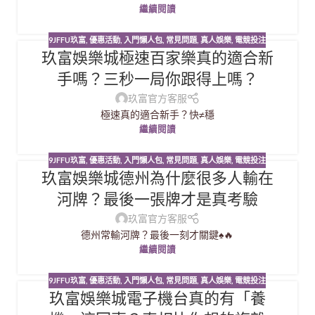
繼續閱讀
9JFFU玖富
,
優惠活動
,
入門懶人包
,
常見問題
,
真人娛樂
,
電競投注
玖富娛樂城極速百家樂真的適合新
手嗎？三秒一局你跟得上嗎？
玖富官方客服
極速真的適合新手？快≠穩
繼續閱讀
9JFFU玖富
,
優惠活動
,
入門懶人包
,
常見問題
,
真人娛樂
,
電競投注
玖富娛樂城德州為什麼很多人輸在
河牌？最後一張牌才是真考驗
玖富官方客服
德州常輸河牌？最後一刻才關鍵♠🔥
繼續閱讀
9JFFU玖富
,
優惠活動
,
入門懶人包
,
常見問題
,
真人娛樂
,
電競投注
玖富娛樂城電子機台真的有「養