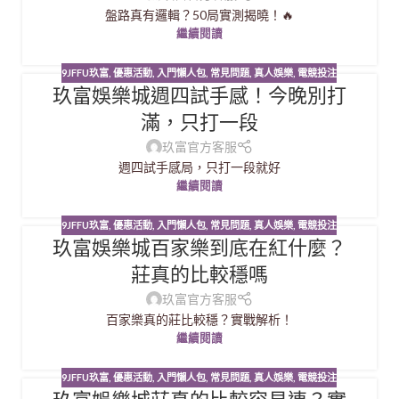
盤路真有邏輯？50局實測揭曉！🔥
繼續閱讀
9JFFU玖富
,
優惠活動
,
入門懶人包
,
常見問題
,
真人娛樂
,
電競投注
玖富娛樂城週四試手感！今晚別打
滿，只打一段
玖富官方客服
週四試手感局，只打一段就好
繼續閱讀
9JFFU玖富
,
優惠活動
,
入門懶人包
,
常見問題
,
真人娛樂
,
電競投注
玖富娛樂城百家樂到底在紅什麼？
莊真的比較穩嗎
玖富官方客服
百家樂真的莊比較穩？實戰解析！
繼續閱讀
9JFFU玖富
,
優惠活動
,
入門懶人包
,
常見問題
,
真人娛樂
,
電競投注