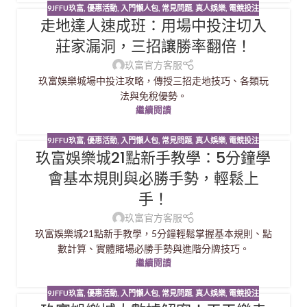
9JFFU玖富
,
優惠活動
,
入門懶人包
,
常見問題
,
真人娛樂
,
電競投注
走地達人速成班：用場中投注切入
莊家漏洞，三招讓勝率翻倍！
玖富官方客服
玖富娛樂城場中投注攻略，傳授三招走地技巧、各類玩
法與免稅優勢。
繼續閱讀
9JFFU玖富
,
優惠活動
,
入門懶人包
,
常見問題
,
真人娛樂
,
電競投注
玖富娛樂城21點新手教學：5分鐘學
會基本規則與必勝手勢，輕鬆上
手！
玖富官方客服
玖富娛樂城21點新手教學，5分鐘輕鬆掌握基本規則、點
數計算、實體賭場必勝手勢與進階分牌技巧。
繼續閱讀
9JFFU玖富
,
優惠活動
,
入門懶人包
,
常見問題
,
真人娛樂
,
電競投注