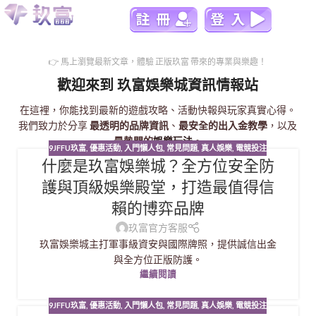
👉 馬上瀏覽最新文章，體驗 正版玖富 帶來的專業與樂趣！
歡迎來到 玖富娛樂城資訊情報站
在這裡，你能找到最新的遊戲攻略、活動快報與玩家真實心得。
我們致力於分享
最透明的品牌資訊
、
最安全的出入金教學
，以及
最熱門的
娛樂玩法
。
9JFFU玖富
,
優惠活動
,
入門懶人包
,
常見問題
,
真人娛樂
,
電競投注
什麼是玖富娛樂城？全方位安全防
護與頂級娛樂殿堂，打造最值得信
賴的博弈品牌
玖富官方客服
玖富娛樂城主打軍事級資安與國際牌照，提供誠信出金
與全方位正版防護。
繼續閱讀
9JFFU玖富
,
優惠活動
,
入門懶人包
,
常見問題
,
真人娛樂
,
電競投注