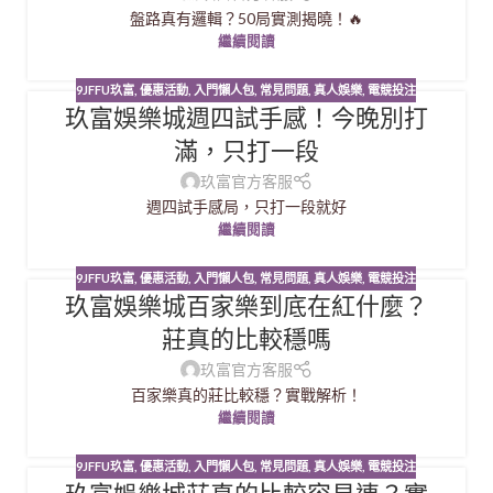
盤路真有邏輯？50局實測揭曉！🔥
繼續閱讀
9JFFU玖富
,
優惠活動
,
入門懶人包
,
常見問題
,
真人娛樂
,
電競投注
玖富娛樂城週四試手感！今晚別打
滿，只打一段
玖富官方客服
週四試手感局，只打一段就好
繼續閱讀
9JFFU玖富
,
優惠活動
,
入門懶人包
,
常見問題
,
真人娛樂
,
電競投注
玖富娛樂城百家樂到底在紅什麼？
莊真的比較穩嗎
玖富官方客服
百家樂真的莊比較穩？實戰解析！
繼續閱讀
9JFFU玖富
,
優惠活動
,
入門懶人包
,
常見問題
,
真人娛樂
,
電競投注