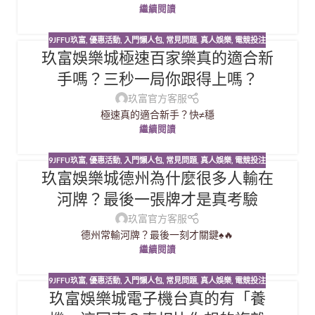
繼續閱讀
9JFFU玖富
,
優惠活動
,
入門懶人包
,
常見問題
,
真人娛樂
,
電競投注
玖富娛樂城極速百家樂真的適合新
手嗎？三秒一局你跟得上嗎？
玖富官方客服
極速真的適合新手？快≠穩
繼續閱讀
9JFFU玖富
,
優惠活動
,
入門懶人包
,
常見問題
,
真人娛樂
,
電競投注
玖富娛樂城德州為什麼很多人輸在
河牌？最後一張牌才是真考驗
玖富官方客服
德州常輸河牌？最後一刻才關鍵♠🔥
繼續閱讀
9JFFU玖富
,
優惠活動
,
入門懶人包
,
常見問題
,
真人娛樂
,
電競投注
玖富娛樂城電子機台真的有「養