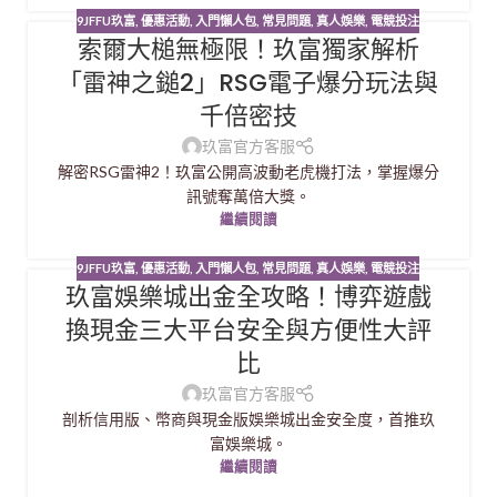
9JFFU玖富
,
優惠活動
,
入門懶人包
,
常見問題
,
真人娛樂
,
電競投注
索爾大槌無極限！玖富獨家解析
「雷神之鎚2」RSG電子爆分玩法與
千倍密技
玖富官方客服
解密RSG雷神2！玖富公開高波動老虎機打法，掌握爆分
訊號奪萬倍大獎。
繼續閱讀
9JFFU玖富
,
優惠活動
,
入門懶人包
,
常見問題
,
真人娛樂
,
電競投注
玖富娛樂城出金全攻略！博弈遊戲
換現金三大平台安全與方便性大評
比
玖富官方客服
剖析信用版、幣商與現金版娛樂城出金安全度，首推玖
富娛樂城。
繼續閱讀