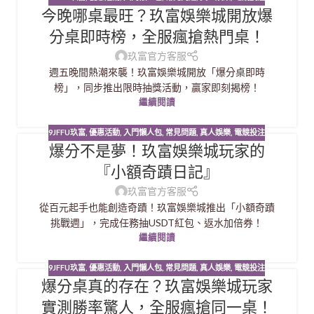
今晚哪桌最旺？玖富娛樂城開放爆
分桌即時榜，全服瘋搶熱門桌！
玖富官方客服
週五晚間熱潮來襲！玖富娛樂城開放「爆分桌即時
榜」，同步推出限時抽獎活動，贏家即刻揭榜！
繼續閱讀
9JFFU玖富
,
優惠活動
,
入門懶人包
,
常見問題
,
真人娛樂
,
電競投注
爆分不是夢！玖富娛樂城玩家的
『小額奇蹟日記』
玖富官方客服
從百元起手也能創造奇蹟！玖富娛樂城推出「小額奇蹟
挑戰週」，完成任務抽USDT紅包、返水加倍券！
繼續閱讀
9JFFU玖富
,
優惠活動
,
入門懶人包
,
常見問題
,
真人娛樂
,
電競投注
爆分桌真的存在？玖富娛樂城玩家
實測勝率驚人，全服瘋搶同一桌！