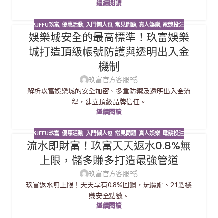
繼續閱讀
9JFFU玖富
,
優惠活動
,
入門懶人包
,
常見問題
,
真人娛樂
,
電競投注
娛樂城安全的最高標準！玖富娛樂
城打造頂級帳號防護與透明出入金
機制
玖富官方客服
解析玖富娛樂城的安全加密、多重防禦及透明出入金流
程，建立頂級品牌信任。
繼續閱讀
9JFFU玖富
,
優惠活動
,
入門懶人包
,
常見問題
,
真人娛樂
,
電競投注
流水即財富！玖富天天返水0.8%無
上限，儲多賺多打造最強管道
玖富官方客服
玖富返水無上限！天天享有0.8%回饋，玩魔龍、21點穩
賺安全點數。
繼續閱讀