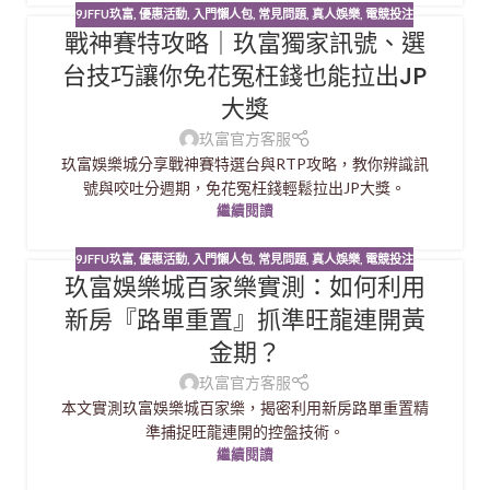
9JFFU玖富
,
優惠活動
,
入門懶人包
,
常見問題
,
真人娛樂
,
電競投注
戰神賽特攻略｜玖富獨家訊號、選
台技巧讓你免花冤枉錢也能拉出JP
大獎
玖富官方客服
玖富娛樂城分享戰神賽特選台與RTP攻略，教你辨識訊
號與咬吐分週期，免花冤枉錢輕鬆拉出JP大獎。
繼續閱讀
9JFFU玖富
,
優惠活動
,
入門懶人包
,
常見問題
,
真人娛樂
,
電競投注
玖富娛樂城百家樂實測：如何利用
新房『路單重置』抓準旺龍連開黃
金期？
玖富官方客服
本文實測玖富娛樂城百家樂，揭密利用新房路單重置精
準捕捉旺龍連開的控盤技術。
繼續閱讀