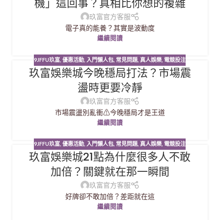
機」這回事？真相比你想的複雜
玖富官方客服
電子真的能養？其實是波動度
繼續閱讀
9JFFU玖富
,
優惠活動
,
入門懶人包
,
常見問題
,
真人娛樂
,
電競投注
玖富娛樂城今晚穩局打法？市場震
盪時更要冷靜
玖富官方客服
市場震盪別亂衝⚠今晚穩局才是王道
繼續閱讀
9JFFU玖富
,
優惠活動
,
入門懶人包
,
常見問題
,
真人娛樂
,
電競投注
玖富娛樂城21點為什麼很多人不敢
加倍？關鍵就在那一瞬間
玖富官方客服
好牌卻不敢加倍？差距就在這
繼續閱讀