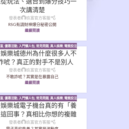
城從玩法、選台到爆分技巧一
次講清楚
發表者
玖富官方客服
RSG有請財神爆分秘密公開
繼續閱讀
玖富
,
優惠活動
,
入門懶人包
,
常見問題
,
真人娛樂
,
電競投注
富娛樂城德州為什麼很多人不
詐唬？真正的對手不是別人
發表者
玖富官方客服
不敢詐唬？其實是在暴露自己
繼續閱讀
玖富
,
優惠活動
,
入門懶人包
,
常見問題
,
真人娛樂
,
電競投注
富娛樂城電子機台真的有「養
」這回事？真相比你想的複雜
發表者
玖富官方客服
電子真的能養？其實是波動度