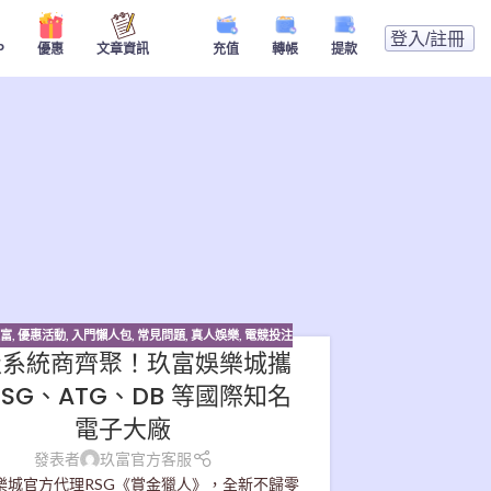
登入/註冊
P
優惠
文章資訊
充值
轉帳
提款
玖富
,
優惠活動
,
入門懶人包
,
常見問題
,
真人娛樂
,
電競投注
級系統商齊聚！玖富娛樂城攜
RSG、ATG、DB 等國際知名
電子大廠
發表者
玖富官方客服
樂城官方代理RSG《賞金獵人》，全新不歸零