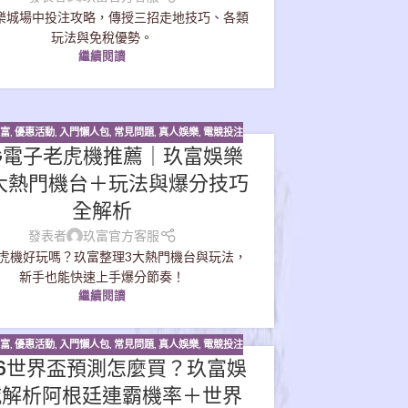
樂城場中投注攻略，傳授三招走地技巧、各類
玩法與免稅優勢。
繼續閱讀
玖富
,
優惠活動
,
入門懶人包
,
常見問題
,
真人娛樂
,
電競投注
G電子老虎機推薦｜玖富娛樂
大熱門機台＋玩法與爆分技巧
全解析
發表者
玖富官方客服
老虎機好玩嗎？玖富整理3大熱門機台與玩法，
新手也能快速上手爆分節奏！
繼續閱讀
玖富
,
優惠活動
,
入門懶人包
,
常見問題
,
真人娛樂
,
電競投注
26世界盃預測怎麼買？玖富娛
城解析阿根廷連霸機率＋世界