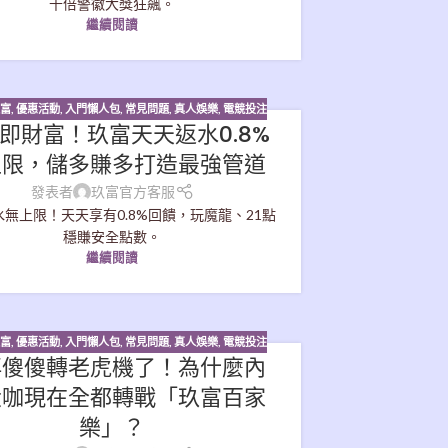
千倍警徽大獎狂飆。
繼續閱讀
玖富
,
優惠活動
,
入門懶人包
,
常見問題
,
真人娛樂
,
電競投注
即財富！玖富天天返水0.8%
上限，儲多賺多打造最強管道
發表者
玖富官方客服
無上限！天天享有0.8%回饋，玩魔龍、21點
穩賺安全點數。
繼續閱讀
玖富
,
優惠活動
,
入門懶人包
,
常見問題
,
真人娛樂
,
電競投注
再傻傻轉老虎機了！為什麼內
大咖現在全都轉戰「玖富百家
樂」？