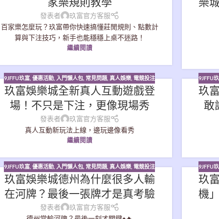
家樂規則教學
樂
發表者
玖富官方客服
百家樂怎麼玩？玖富帶你快速搞懂莊閒規則、點數計
算與下注技巧，新手也能穩穩上桌不迷路！
繼續閱讀
9JFFU玖富
,
優惠活動
,
入門懶人包
,
常見問題
,
真人娛樂
,
電競投注
9JFFU
玖富娛樂城全新真人互動遊戲登
玖
場！不只是下注，更像現場秀
敢
發表者
玖富官方客服
真人互動新玩法上線，邊玩邊像看秀
繼續閱讀
9JFFU玖富
,
優惠活動
,
入門懶人包
,
常見問題
,
真人娛樂
,
電競投注
9JFFU
玖富娛樂城德州為什麼很多人輸
玖
在河牌？最後一張牌才是真考驗
機
發表者
玖富官方客服
德州常輸河牌？最後一刻才關鍵♠🔥