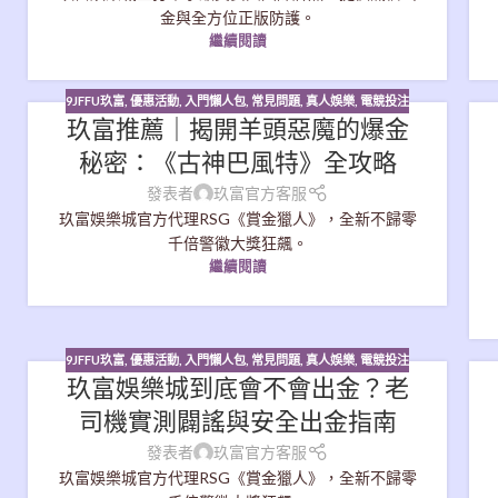
金與全方位正版防護。
繼續閱讀
9JFFU玖富
,
優惠活動
,
入門懶人包
,
常見問題
,
真人娛樂
,
電競投注
玖富推薦｜揭開羊頭惡魔的爆金
秘密：《古神巴風特》全攻略
發表者
玖富官方客服
玖富娛樂城官方代理RSG《賞金獵人》，全新不歸零
千倍警徽大獎狂飆。
繼續閱讀
9JFFU玖富
,
優惠活動
,
入門懶人包
,
常見問題
,
真人娛樂
,
電競投注
玖富娛樂城到底會不會出金？老
司機實測闢謠與安全出金指南
發表者
玖富官方客服
玖富娛樂城官方代理RSG《賞金獵人》，全新不歸零