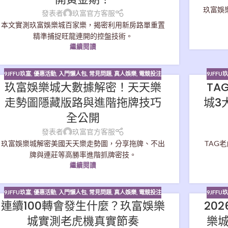
玖富娛
發表者
玖富官方客服
本文實測玖富娛樂城百家樂，揭密利用新房路單重置
精準捕捉旺龍連開的控盤技術。
繼續閱讀
9JFFU玖富
,
優惠活動
,
入門懶人包
,
常見問題
,
真人娛樂
,
電競投注
9JFFU
玖富娛樂城大數據解密！天天樂
TA
走勢圖隱藏版路與進階拖牌技巧
城3
全公開
發表者
玖富官方客服
玖富娛樂城解密美國天天樂走勢圖，分享拖牌、不出
TAG
牌與連莊等高勝率進階抓牌密技。
繼續閱讀
9JFFU玖富
,
優惠活動
,
入門懶人包
,
常見問題
,
真人娛樂
,
電競投注
9JFFU
連續100轉會發生什麼？玖富娛樂
20
城實測老虎機真實節奏
樂