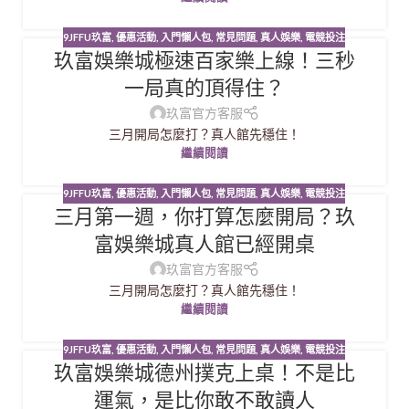
9JFFU玖富
,
優惠活動
,
入門懶人包
,
常見問題
,
真人娛樂
,
電競投注
玖富娛樂城極速百家樂上線！三秒
一局真的頂得住？
玖富官方客服
三月開局怎麼打？真人館先穩住！
繼續閱讀
9JFFU玖富
,
優惠活動
,
入門懶人包
,
常見問題
,
真人娛樂
,
電競投注
三月第一週，你打算怎麼開局？玖
富娛樂城真人館已經開桌
玖富官方客服
三月開局怎麼打？真人館先穩住！
繼續閱讀
9JFFU玖富
,
優惠活動
,
入門懶人包
,
常見問題
,
真人娛樂
,
電競投注
玖富娛樂城德州撲克上桌！不是比
運氣，是比你敢不敢讀人