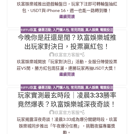
玖富娛樂城推出遊戲輪盤日，玩家下注即可轉輪盤抽紅
包、USDT與 iPhone 16，週一也能一路轉到賺！
繼續閱讀
9JFFU玖富
,
優惠活動
,
入門懶人包
,
常見問題
,
真人娛樂
,
電競投注
今晚你是莊還是閒？玖富娛樂城推
出玩家對決日，投票贏紅包！
玖富官方客服
玖富娛樂城開放「玩家對決日」活動，全服分陣營投票
莊VS閒，勝方紅包雨狂灑，連勝玩家再抽USDT大獎！
繼續閱讀
9JFFU玖富
,
優惠活動
,
入門懶人包
,
常見問題
,
真人娛樂
,
電競投注
玩家實測最玄時段｜凌晨3:33勝率
竟然爆表？玖富娛樂城深夜奇談！
玖富官方客服
玩家揭露深夜奇談！凌晨3:33成為爆分關鍵時段，玖富
娛樂城同步推出「午夜爆分任務」，挑戰夜貓專屬獎
勵。