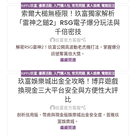
9JFFU玖富
,
優惠活動
,
入門懶人包
,
常見問題
,
真人娛樂
,
電競投注
索爾大槌無極限！玖富獨家解析
「雷神之鎚2」RSG電子爆分玩法與
千倍密技
玖富官方客服
解密RSG雷神2！玖富公開高波動老虎機打法，掌握爆分
訊號奪萬倍大獎。
繼續閱讀
9JFFU玖富
,
優惠活動
,
入門懶人包
,
常見問題
,
真人娛樂
,
電競投注
玖富娛樂城出金全攻略！博弈遊戲
換現金三大平台安全與方便性大評
比
玖富官方客服
剖析信用版、幣商與現金版娛樂城出金安全度，首推玖
富娛樂城。
繼續閱讀