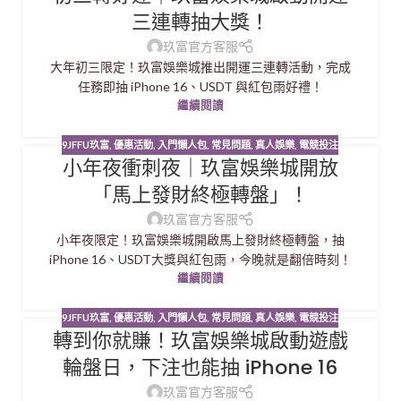
三連轉抽大獎！
玖富官方客服
大年初三限定！玖富娛樂城推出開運三連轉活動，完成
任務即抽 iPhone 16、USDT 與紅包雨好禮！
繼續閱讀
9JFFU玖富
,
優惠活動
,
入門懶人包
,
常見問題
,
真人娛樂
,
電競投注
小年夜衝刺夜｜玖富娛樂城開放
「馬上發財終極轉盤」！
玖富官方客服
小年夜限定！玖富娛樂城開啟馬上發財終極轉盤，抽
iPhone 16、USDT大獎與紅包雨，今晚就是翻倍時刻！
繼續閱讀
9JFFU玖富
,
優惠活動
,
入門懶人包
,
常見問題
,
真人娛樂
,
電競投注
轉到你就賺！玖富娛樂城啟動遊戲
輪盤日，下注也能抽 iPhone 16
玖富官方客服