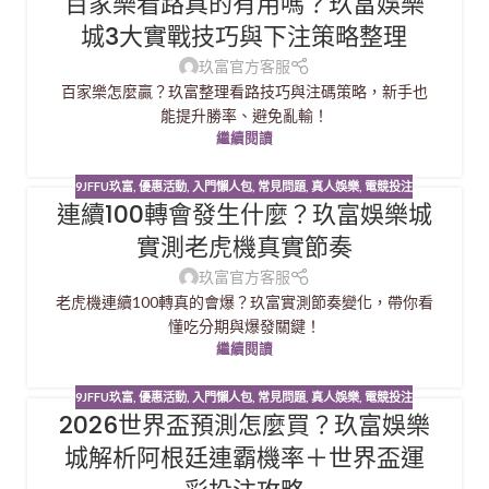
百家樂看路真的有用嗎？玖富娛樂
城3大實戰技巧與下注策略整理
玖富官方客服
百家樂怎麼贏？玖富整理看路技巧與注碼策略，新手也
能提升勝率、避免亂輸！
繼續閱讀
9JFFU玖富
,
優惠活動
,
入門懶人包
,
常見問題
,
真人娛樂
,
電競投注
連續100轉會發生什麼？玖富娛樂城
實測老虎機真實節奏
玖富官方客服
老虎機連續100轉真的會爆？玖富實測節奏變化，帶你看
懂吃分期與爆發關鍵！
繼續閱讀
9JFFU玖富
,
優惠活動
,
入門懶人包
,
常見問題
,
真人娛樂
,
電競投注
2026世界盃預測怎麼買？玖富娛樂
城解析阿根廷連霸機率＋世界盃運