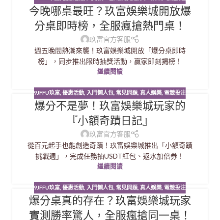
今晚哪桌最旺？玖富娛樂城開放爆
分桌即時榜，全服瘋搶熱門桌！
玖富官方客服
週五晚間熱潮來襲！玖富娛樂城開放「爆分桌即時
榜」，同步推出限時抽獎活動，贏家即刻揭榜！
繼續閱讀
9JFFU玖富
,
優惠活動
,
入門懶人包
,
常見問題
,
真人娛樂
,
電競投注
爆分不是夢！玖富娛樂城玩家的
『小額奇蹟日記』
玖富官方客服
從百元起手也能創造奇蹟！玖富娛樂城推出「小額奇蹟
挑戰週」，完成任務抽USDT紅包、返水加倍券！
繼續閱讀
9JFFU玖富
,
優惠活動
,
入門懶人包
,
常見問題
,
真人娛樂
,
電競投注
爆分桌真的存在？玖富娛樂城玩家
實測勝率驚人，全服瘋搶同一桌！