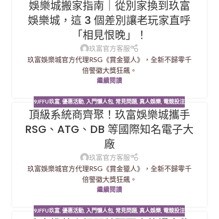
娛樂城搬家指南｜從別家換到玖富
娛樂城，這 3 個差別讓老玩家直呼
「相見恨晚」！
玖富官方客服
玖富娛樂城官方代理RSG《賞金獵人》，全新不歸零千
倍警徽大獎狂飆。
繼續閱讀
9JFFU玖富
,
優惠活動
,
入門懶人包
,
常見問題
,
真人娛樂
,
電競投注
頂級系統商齊聚！玖富娛樂城攜手
RSG、ATG、DB 等國際知名電子大
廠
玖富官方客服
玖富娛樂城官方代理RSG《賞金獵人》，全新不歸零千
倍警徽大獎狂飆。
繼續閱讀
9JFFU玖富
,
優惠活動
,
入門懶人包
,
常見問題
,
真人娛樂
,
電競投注