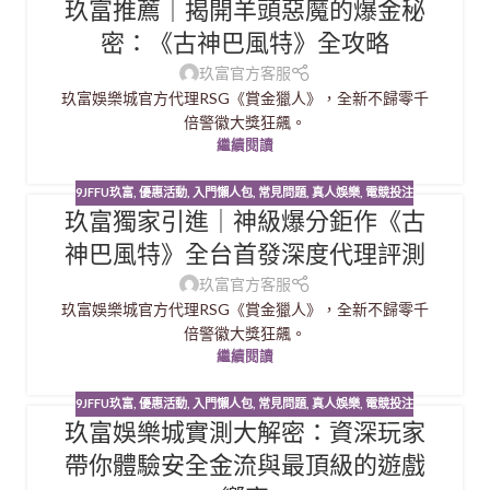
玖富推薦｜揭開羊頭惡魔的爆金秘
密：《古神巴風特》全攻略
玖富官方客服
玖富娛樂城官方代理RSG《賞金獵人》，全新不歸零千
倍警徽大獎狂飆。
繼續閱讀
9JFFU玖富
,
優惠活動
,
入門懶人包
,
常見問題
,
真人娛樂
,
電競投注
玖富獨家引進｜神級爆分鉅作《古
神巴風特》全台首發深度代理評測
玖富官方客服
玖富娛樂城官方代理RSG《賞金獵人》，全新不歸零千
倍警徽大獎狂飆。
繼續閱讀
9JFFU玖富
,
優惠活動
,
入門懶人包
,
常見問題
,
真人娛樂
,
電競投注
玖富娛樂城實測大解密：資深玩家
帶你體驗安全金流與最頂級的遊戲