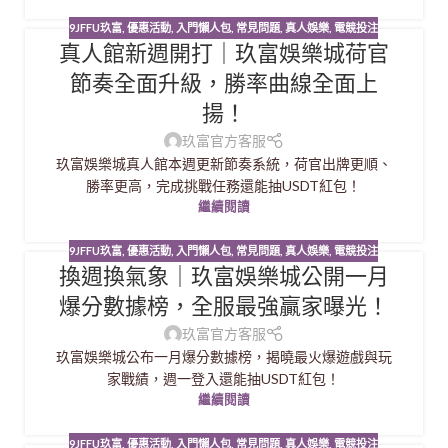
9JFFU玖富
,
優惠活動
,
入門懶人包
,
常見問題
,
真人娛樂
,
電競投注
真人館新週開打｜玖富娛樂城荷官
節奏全面升級，勝率曲線全面上
揚！
玖富官方客服
玖富娛樂城真人館本週更新節奏系統，荷官出牌更順、
勝率更高，完成挑戰任務還能抽USDT紅包！
繼續閱讀
9JFFU玖富
,
優惠活動
,
入門懶人包
,
常見問題
,
真人娛樂
,
電競投注
換週換氣象｜玖富娛樂城公開一月
爆分數據榜，全服最強贏家曝光！
玖富官方客服
玖富娛樂城公布一月爆分數據榜，揭曉最火爆遊戲與玩
家戰績，週一登入還能抽USDT紅包！
繼續閱讀
9JFFU玖富
,
優惠活動
,
入門懶人包
,
常見問題
,
真人娛樂
,
電競投注