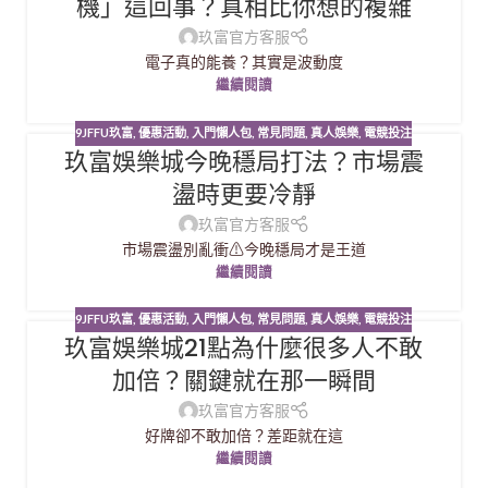
機」這回事？真相比你想的複雜
玖富官方客服
電子真的能養？其實是波動度
繼續閱讀
9JFFU玖富
,
優惠活動
,
入門懶人包
,
常見問題
,
真人娛樂
,
電競投注
玖富娛樂城今晚穩局打法？市場震
盪時更要冷靜
玖富官方客服
市場震盪別亂衝⚠今晚穩局才是王道
繼續閱讀
9JFFU玖富
,
優惠活動
,
入門懶人包
,
常見問題
,
真人娛樂
,
電競投注
玖富娛樂城21點為什麼很多人不敢
加倍？關鍵就在那一瞬間
玖富官方客服
好牌卻不敢加倍？差距就在這
繼續閱讀