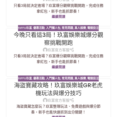
只看3局就決定進場？玖富爆分觀察挑戰開跑，完成任務
拿紅包，新手也能抓節奏！
繼續閱讀
9JFFU玖富
,
優惠活動
,
入門懶人包
,
常見問題
,
真人娛樂
,
電競投注
今晚只看這3局！玖富娛樂城爆分觀
察挑戰開跑
玖富官方客服
只看3局就決定進場？玖富爆分觀察挑戰開跑，完成任務
拿紅包，新手也能抓節奏！
繼續閱讀
9JFFU玖富
,
優惠活動
,
入門懶人包
,
常見問題
,
真人娛樂
,
電競投注
海盜寶藏攻略！玖富娛樂城GR老虎
機玩法與爆分技巧
玖富官方客服
海盜寶藏怎麼玩？玖富整理玩法、免費遊戲與爆分節
奏，新手也能快速抓到出分關鍵！