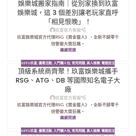
娛樂城搬家指南｜從別家換到玖富
娛樂城，這 3 個差別讓老玩家直呼
「相見恨晚」！
玖富官方客服
玖富娛樂城官方代理RSG《賞金獵人》，全新不歸零千
倍警徽大獎狂飆。
繼續閱讀
9JFFU玖富
,
優惠活動
,
入門懶人包
,
常見問題
,
真人娛樂
,
電競投注
頂級系統商齊聚！玖富娛樂城攜手
RSG、ATG、DB 等國際知名電子大
廠
玖富官方客服
玖富娛樂城官方代理RSG《賞金獵人》，全新不歸零千
倍警徽大獎狂飆。
繼續閱讀
9JFFU玖富
,
優惠活動
,
入門懶人包
,
常見問題
,
真人娛樂
,
電競投注