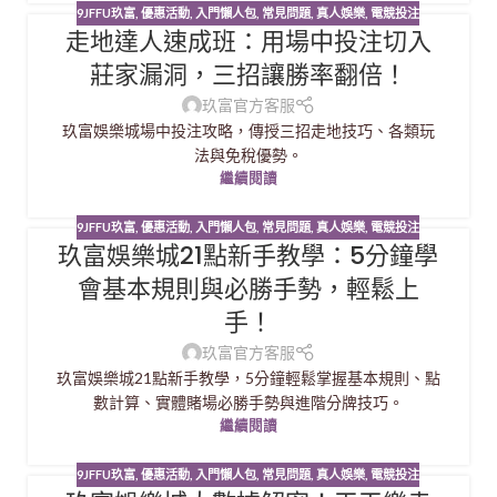
9JFFU玖富
,
優惠活動
,
入門懶人包
,
常見問題
,
真人娛樂
,
電競投注
走地達人速成班：用場中投注切入
莊家漏洞，三招讓勝率翻倍！
玖富官方客服
玖富娛樂城場中投注攻略，傳授三招走地技巧、各類玩
法與免稅優勢。
繼續閱讀
9JFFU玖富
,
優惠活動
,
入門懶人包
,
常見問題
,
真人娛樂
,
電競投注
玖富娛樂城21點新手教學：5分鐘學
會基本規則與必勝手勢，輕鬆上
手！
玖富官方客服
玖富娛樂城21點新手教學，5分鐘輕鬆掌握基本規則、點
數計算、實體賭場必勝手勢與進階分牌技巧。
繼續閱讀
9JFFU玖富
,
優惠活動
,
入門懶人包
,
常見問題
,
真人娛樂
,
電競投注