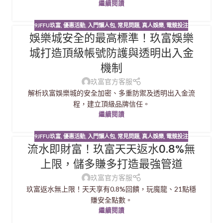
繼續閱讀
9JFFU玖富
,
優惠活動
,
入門懶人包
,
常見問題
,
真人娛樂
,
電競投注
娛樂城安全的最高標準！玖富娛樂
城打造頂級帳號防護與透明出入金
機制
玖富官方客服
解析玖富娛樂城的安全加密、多重防禦及透明出入金流
程，建立頂級品牌信任。
繼續閱讀
9JFFU玖富
,
優惠活動
,
入門懶人包
,
常見問題
,
真人娛樂
,
電競投注
流水即財富！玖富天天返水0.8%無
上限，儲多賺多打造最強管道
玖富官方客服
玖富返水無上限！天天享有0.8%回饋，玩魔龍、21點穩
賺安全點數。
繼續閱讀