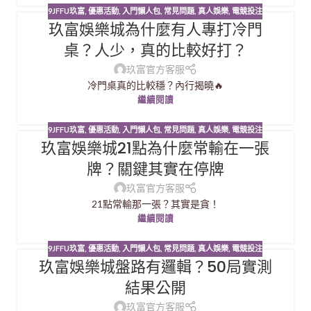
9JFFU玖富
,
優惠活動
,
入門懶人包
,
常見問題
,
真人娛樂
,
電競投注
玖富娛樂城為什麼有人專打冷門
桌？人少，真的比較好打？
玖富官方客服
冷門桌真的比較穩？內行揭曉🔥
繼續閱讀
9JFFU玖富
,
優惠活動
,
入門懶人包
,
常見問題
,
真人娛樂
,
電競投注
玖富娛樂城21點為什麼常輸在一張
牌？關鍵其實在停牌
玖富官方客服
21點常輸那一張？其實是貪！
繼續閱讀
9JFFU玖富
,
優惠活動
,
入門懶人包
,
常見問題
,
真人娛樂
,
電競投注
玖富娛樂城盤路有邏輯？50局實測
結果公開
玖富官方客服