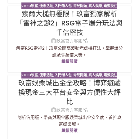
9JFFU玖富
,
優惠活動
,
入門懶人包
,
常見問題
,
真人娛樂
,
電競投注
索爾大槌無極限！玖富獨家解析
「雷神之鎚2」RSG電子爆分玩法與
千倍密技
玖富官方客服
解密RSG雷神2！玖富公開高波動老虎機打法，掌握爆分
訊號奪萬倍大獎。
繼續閱讀
9JFFU玖富
,
優惠活動
,
入門懶人包
,
常見問題
,
真人娛樂
,
電競投注
玖富娛樂城出金全攻略！博弈遊戲
換現金三大平台安全與方便性大評
比
玖富官方客服
剖析信用版、幣商與現金版娛樂城出金安全度，首推玖
富娛樂城。
繼續閱讀