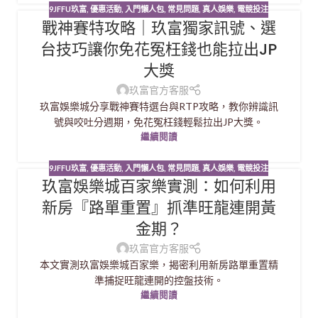
9JFFU玖富
,
優惠活動
,
入門懶人包
,
常見問題
,
真人娛樂
,
電競投注
戰神賽特攻略｜玖富獨家訊號、選
台技巧讓你免花冤枉錢也能拉出JP
大獎
玖富官方客服
玖富娛樂城分享戰神賽特選台與RTP攻略，教你辨識訊
號與咬吐分週期，免花冤枉錢輕鬆拉出JP大獎。
繼續閱讀
9JFFU玖富
,
優惠活動
,
入門懶人包
,
常見問題
,
真人娛樂
,
電競投注
玖富娛樂城百家樂實測：如何利用
新房『路單重置』抓準旺龍連開黃
金期？
玖富官方客服
本文實測玖富娛樂城百家樂，揭密利用新房路單重置精
準捕捉旺龍連開的控盤技術。
繼續閱讀