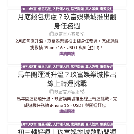
9JFFU玖富
,
優惠活動
,
入門懶人包
,
常見問題
,
真人娛樂
,
電競投注
月底錢包焦慮？玖富娛樂城推出翻
身任務週
玖富官方客服
2月底焦慮升溫，玖富娛樂城推出翻身任務週，完成遊戲
挑戰抽 iPhone 16、USDT 與紅包加碼！
繼續閱讀
9JFFU玖富
,
優惠活動
,
入門懶人包
,
常見問題
,
真人娛樂
,
電競投注
馬年開運潮升溫？玖富娛樂城推出
線上轉運挑戰
玖富官方客服
馬年開運話題升溫，玖富娛樂城推出線上轉運挑戰，完
成遊戲任務抽 iPhone 16、USDT 與開運紅包！
繼續閱讀
9JFFU玖富
,
優惠活動
,
入門懶人包
,
常見問題
,
真人娛樂
,
電競投注
初三轉好運｜玖富娛樂城啟動開運