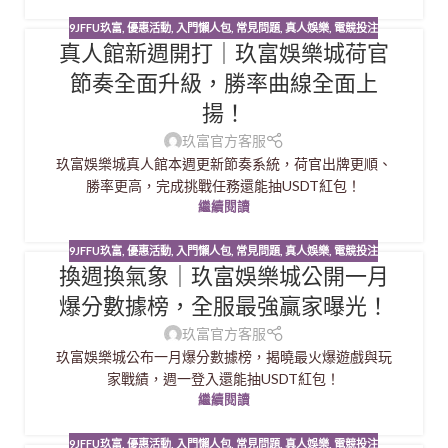
9JFFU玖富
,
優惠活動
,
入門懶人包
,
常見問題
,
真人娛樂
,
電競投注
真人館新週開打｜玖富娛樂城荷官
節奏全面升級，勝率曲線全面上
揚！
玖富官方客服
玖富娛樂城真人館本週更新節奏系統，荷官出牌更順、
勝率更高，完成挑戰任務還能抽USDT紅包！
繼續閱讀
9JFFU玖富
,
優惠活動
,
入門懶人包
,
常見問題
,
真人娛樂
,
電競投注
換週換氣象｜玖富娛樂城公開一月
爆分數據榜，全服最強贏家曝光！
玖富官方客服
玖富娛樂城公布一月爆分數據榜，揭曉最火爆遊戲與玩
家戰績，週一登入還能抽USDT紅包！
繼續閱讀
9JFFU玖富
,
優惠活動
,
入門懶人包
,
常見問題
,
真人娛樂
,
電競投注