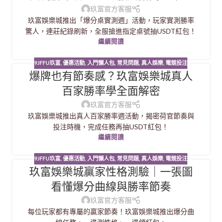
玖富官方客服
玖富娛樂城推出「爆分桌實測週」活動，玩家實測勝率
驚人，連莊紀錄刷新，全服搶進指定桌號抽USDT紅包！
繼續閱讀
9JFFU玖富
,
優惠活動
,
入門懶人包
,
常見問題
,
真人娛樂
,
電競投注
爆牌也有節奏感？玖富娛樂城真人
百家勝率學全面解密
玖富官方客服
玖富娛樂城推出真人百家勝率週活動，揭密荷官節奏與
投注時機，完成任務再抽USDT紅包！
繼續閱讀
9JFFU玖富
,
優惠活動
,
入門懶人包
,
常見問題
,
真人娛樂
,
電競投注
玖富娛樂城贏家性格測驗｜一張圖
看懂爆分曲線與勝率節奏
玖富官方客服
每位玩家都有專屬的贏家節奏！玖富娛樂城推出爆分曲