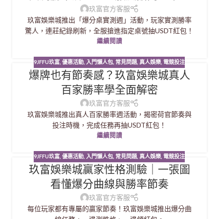
玖富官方客服
玖富娛樂城推出「爆分桌實測週」活動，玩家實測勝率
驚人，連莊紀錄刷新，全服搶進指定桌號抽USDT紅包！
繼續閱讀
9JFFU玖富
,
優惠活動
,
入門懶人包
,
常見問題
,
真人娛樂
,
電競投注
爆牌也有節奏感？玖富娛樂城真人
百家勝率學全面解密
玖富官方客服
玖富娛樂城推出真人百家勝率週活動，揭密荷官節奏與
投注時機，完成任務再抽USDT紅包！
繼續閱讀
9JFFU玖富
,
優惠活動
,
入門懶人包
,
常見問題
,
真人娛樂
,
電競投注
玖富娛樂城贏家性格測驗｜一張圖
看懂爆分曲線與勝率節奏
玖富官方客服
每位玩家都有專屬的贏家節奏！玖富娛樂城推出爆分曲