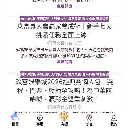
線任務，一邊測性格、一邊領紅包。
繼續閱讀
9JFFU玖富
,
優惠活動
,
入門懶人包
,
常見問題
,
真人娛樂
,
電競投注
玖富真人桌贏家養成術｜新手七天
挑戰任務全面上線！
玖富官方客服
玖富娛樂城推出全新真人桌挑戰任務！七天連勝挑戰開
跑，完成指定條件即可領USDT紅包與返水加倍。
繼續閱讀
9JFFU玖富
,
優惠活動
,
入門懶人包
,
常見問題
,
真人娛樂
,
電競投注
玖富娛樂城2026經典賽懶人包｜賽
程、門票、轉播全攻略！為中華隊
吶喊、贏彩金雙重刺激！
玖富官方客服
2026世界棒球經典賽開打在即！玖富娛樂城整理最完整
賽程、門票、轉播與投注攻略，陪你邊看邊贏！
優惠
客服
我的
存提
文章
繼續閱讀