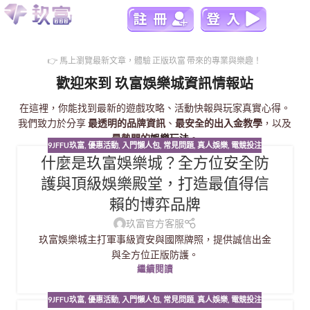
👉 馬上瀏覽最新文章，體驗 正版玖富 帶來的專業與樂趣！
歡迎來到 玖富娛樂城資訊情報站
在這裡，你能找到最新的遊戲攻略、活動快報與玩家真實心得。
我們致力於分享
最透明的品牌資訊
、
最安全的出入金教學
，以及
最熱門的
娛樂玩法
。
9JFFU玖富
,
優惠活動
,
入門懶人包
,
常見問題
,
真人娛樂
,
電競投注
什麼是玖富娛樂城？全方位安全防
護與頂級娛樂殿堂，打造最值得信
賴的博弈品牌
玖富官方客服
玖富娛樂城主打軍事級資安與國際牌照，提供誠信出金
與全方位正版防護。
繼續閱讀
9JFFU玖富
,
優惠活動
,
入門懶人包
,
常見問題
,
真人娛樂
,
電競投注