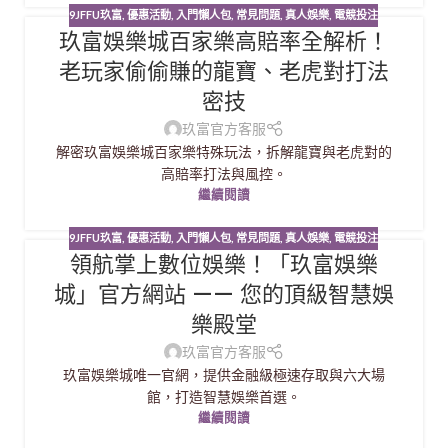
9JFFU玖富
,
優惠活動
,
入門懶人包
,
常見問題
,
真人娛樂
,
電競投注
玖富娛樂城百家樂高賠率全解析！
老玩家偷偷賺的龍寶、老虎對打法
密技
玖富官方客服
解密玖富娛樂城百家樂特殊玩法，拆解龍寶與老虎對的
高賠率打法與風控。
繼續閱讀
9JFFU玖富
,
優惠活動
,
入門懶人包
,
常見問題
,
真人娛樂
,
電競投注
領航掌上數位娛樂！「玖富娛樂
城」官方網站 —— 您的頂級智慧娛
樂殿堂
玖富官方客服
玖富娛樂城唯一官網，提供金融級極速存取與六大場
館，打造智慧娛樂首選。
繼續閱讀