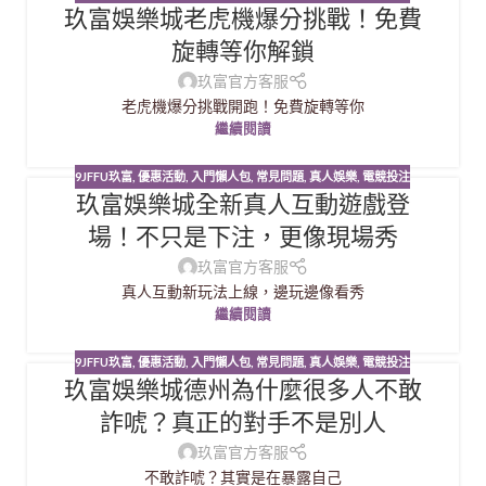
玖富娛樂城老虎機爆分挑戰！免費
旋轉等你解鎖
玖富官方客服
老虎機爆分挑戰開跑！免費旋轉等你
繼續閱讀
9JFFU玖富
,
優惠活動
,
入門懶人包
,
常見問題
,
真人娛樂
,
電競投注
玖富娛樂城全新真人互動遊戲登
場！不只是下注，更像現場秀
玖富官方客服
真人互動新玩法上線，邊玩邊像看秀
繼續閱讀
9JFFU玖富
,
優惠活動
,
入門懶人包
,
常見問題
,
真人娛樂
,
電競投注
玖富娛樂城德州為什麼很多人不敢
詐唬？真正的對手不是別人
玖富官方客服
不敢詐唬？其實是在暴露自己