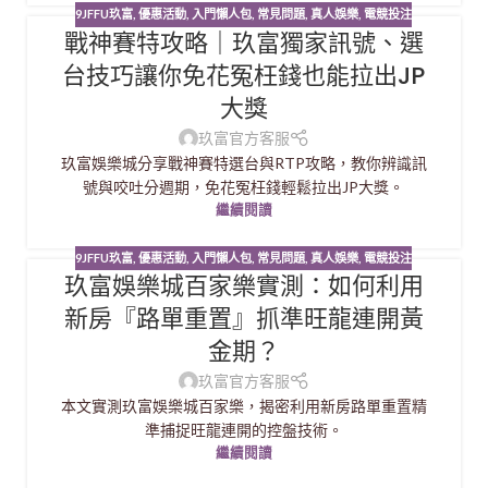
9JFFU玖富
,
優惠活動
,
入門懶人包
,
常見問題
,
真人娛樂
,
電競投注
戰神賽特攻略｜玖富獨家訊號、選
台技巧讓你免花冤枉錢也能拉出JP
大獎
玖富官方客服
玖富娛樂城分享戰神賽特選台與RTP攻略，教你辨識訊
號與咬吐分週期，免花冤枉錢輕鬆拉出JP大獎。
繼續閱讀
9JFFU玖富
,
優惠活動
,
入門懶人包
,
常見問題
,
真人娛樂
,
電競投注
玖富娛樂城百家樂實測：如何利用
新房『路單重置』抓準旺龍連開黃
金期？
玖富官方客服
本文實測玖富娛樂城百家樂，揭密利用新房路單重置精
準捕捉旺龍連開的控盤技術。
繼續閱讀