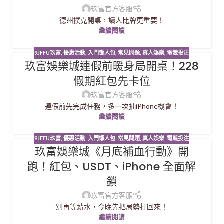
玖富官方客服
德州撲克開桌，讀人比牌更重要！
繼續閱讀
9JFFU玖富
,
優惠活動
,
入門懶人包
,
常見問題
,
真人娛樂
,
電競投注
玖富娛樂城連假前暖身局開桌！228
假期紅包先卡位
玖富官方客服
連假前先完成任務，多一次抽iPhone機會！
繼續閱讀
9JFFU玖富
,
優惠活動
,
入門懶人包
,
常見問題
,
真人娛樂
,
電競投注
玖富娛樂城《月底補血行動》開
跑！紅包、USDT、iPhone 全面解
鎖
玖富官方客服
別再等薪水，今晚先把局勢打回來！
繼續閱讀