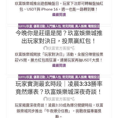
玖富娛樂城推出遊戲輪盤日，玩家下注即可轉輪盤抽紅
包、USDT與 iPhone 16，週一也能一路轉到賺！
繼續閱讀
9JFFU玖富
,
優惠活動
,
入門懶人包
,
常見問題
,
真人娛樂
,
電競投注
今晚你是莊還是閒？玖富娛樂城推
出玩家對決日，投票贏紅包！
玖富官方客服
玖富娛樂城開放「玩家對決日」活動，全服分陣營投票
莊VS閒，勝方紅包雨狂灑，連勝玩家再抽USDT大獎！
繼續閱讀
9JFFU玖富
,
優惠活動
,
入門懶人包
,
常見問題
,
真人娛樂
,
電競投注
玩家實測最玄時段｜凌晨3:33勝率
竟然爆表？玖富娛樂城深夜奇談！
玖富官方客服
玩家揭露深夜奇談！凌晨3:33成為爆分關鍵時段，玖富
娛樂城同步推出「午夜爆分任務」，挑戰夜貓專屬獎
勵。