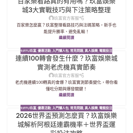
百家樂看路真的有用嗎？玖富娛樂
城3大實戰技巧與下注策略整理
玖富官方客服
百家樂怎麼贏？玖富整理看路技巧與注碼策略，新手也
能提升勝率、避免亂輸！
繼續閱讀
9JFFU玖富
,
優惠活動
,
入門懶人包
,
常見問題
,
真人娛樂
,
電競投注
連續100轉會發生什麼？玖富娛樂城
實測老虎機真實節奏
玖富官方客服
老虎機連續100轉真的會爆？玖富實測節奏變化，帶你看
懂吃分期與爆發關鍵！
繼續閱讀
9JFFU玖富
,
優惠活動
,
入門懶人包
,
常見問題
,
真人娛樂
,
電競投注
2026世界盃預測怎麼買？玖富娛樂
城解析阿根廷連霸機率＋世界盃運