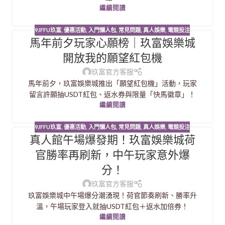
繼續閱讀
9JFFU玖富
,
優惠活動
,
入門懶人包
,
常見問題
,
真人娛樂
,
電競投注
馬年前夕玩家心願榜｜玖富娛樂城
開放我的願望紅包機
玖富官方客服
馬年前夕，玖富娛樂城推出「願望紅包機」活動，玩家
留言許願抽USDT紅包、返水券與限量「快馬徽章」！
繼續閱讀
9JFFU玖富
,
優惠活動
,
入門懶人包
,
常見問題
,
真人娛樂
,
電競投注
真人館午場爆發期！玖富娛樂城荷
官勝率再刷新，中午玩家意外爆
分！
玖富官方客服
玖富娛樂城中午場爆分潮湧現！荷官節奏刷新、勝率升
溫，午場玩家登入就抽USDT紅包＋返水加倍券！
繼續閱讀