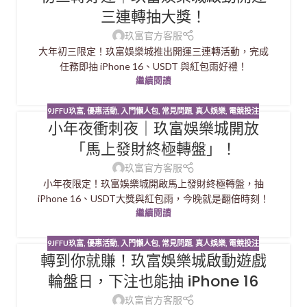
三連轉抽大獎！
玖富官方客服
大年初三限定！玖富娛樂城推出開運三連轉活動，完成
任務即抽 iPhone 16、USDT 與紅包雨好禮！
繼續閱讀
9JFFU玖富
,
優惠活動
,
入門懶人包
,
常見問題
,
真人娛樂
,
電競投注
小年夜衝刺夜｜玖富娛樂城開放
「馬上發財終極轉盤」！
玖富官方客服
小年夜限定！玖富娛樂城開啟馬上發財終極轉盤，抽
iPhone 16、USDT大獎與紅包雨，今晚就是翻倍時刻！
繼續閱讀
9JFFU玖富
,
優惠活動
,
入門懶人包
,
常見問題
,
真人娛樂
,
電競投注
轉到你就賺！玖富娛樂城啟動遊戲
輪盤日，下注也能抽 iPhone 16
玖富官方客服