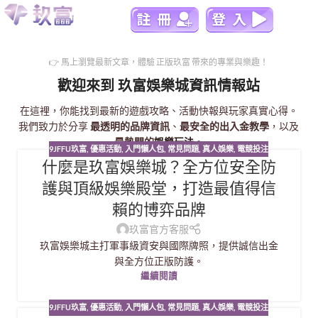
👉 馬上瀏覽最新文章，體驗 正版玖富 帶來的專業與樂趣！
歡迎來到 玖富娛樂城資訊情報站
在這裡，你能找到最新的遊戲攻略、活動快報與玩家真實心得。
我們致力於分享
最透明的品牌資訊
、
最安全的出入金教學
，以及
最熱門的
娛樂玩法
。
9JFFU玖富
,
優惠活動
,
入門懶人包
,
常見問題
,
真人娛樂
,
電競投注
什麼是玖富娛樂城？全方位安全防
護與頂級娛樂殿堂，打造最值得信
賴的博弈品牌
玖富官方客服
玖富娛樂城主打軍事級資安與國際牌照，提供誠信出金
與全方位正版防護。
繼續閱讀
9JFFU玖富
,
優惠活動
,
入門懶人包
,
常見問題
,
真人娛樂
,
電競投注