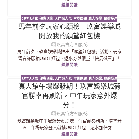
繼續閱讀
9JFFU玖富
,
優惠活動
,
入門懶人包
,
常見問題
,
真人娛樂
,
電競投注
馬年前夕玩家心願榜｜玖富娛樂城
開放我的願望紅包機
玖富官方客服
馬年前夕，玖富娛樂城推出「願望紅包機」活動，玩家
留言許願抽USDT紅包、返水券與限量「快馬徽章」！
繼續閱讀
9JFFU玖富
,
優惠活動
,
入門懶人包
,
常見問題
,
真人娛樂
,
電競投注
真人館午場爆發期！玖富娛樂城荷
官勝率再刷新，中午玩家意外爆
分！
玖富官方客服
玖富娛樂城中午場爆分潮湧現！荷官節奏刷新、勝率升
溫，午場玩家登入就抽USDT紅包＋返水加倍券！
繼續閱讀