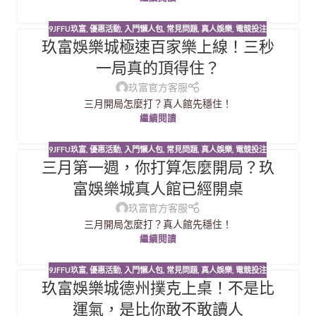
9JFFU玖富
,
優惠活動
,
入門懶人包
,
常見問題
,
真人娛樂
,
電競投注
玖富娛樂城極速百家樂上線！三秒
一局真的頂得住？
玖富官方客服
三月開局怎麼打？真人館先穩住！
繼續閱讀
9JFFU玖富
,
優惠活動
,
入門懶人包
,
常見問題
,
真人娛樂
,
電競投注
三月第一週，你打算怎麼開局？玖
富娛樂城真人館已經開桌
玖富官方客服
三月開局怎麼打？真人館先穩住！
繼續閱讀
9JFFU玖富
,
優惠活動
,
入門懶人包
,
常見問題
,
真人娛樂
,
電競投注
玖富娛樂城德州撲克上桌！不是比
運氣，是比你敢不敢讀人