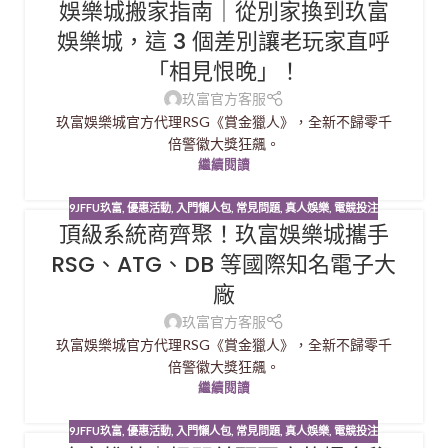
娛樂城搬家指南｜從別家換到玖富
娛樂城，這 3 個差別讓老玩家直呼
「相見恨晚」！
玖富官方客服
玖富娛樂城官方代理RSG《賞金獵人》，全新不歸零千
倍警徽大獎狂飆。
繼續閱讀
9JFFU玖富
,
優惠活動
,
入門懶人包
,
常見問題
,
真人娛樂
,
電競投注
頂級系統商齊聚！玖富娛樂城攜手
RSG、ATG、DB 等國際知名電子大
廠
玖富官方客服
玖富娛樂城官方代理RSG《賞金獵人》，全新不歸零千
倍警徽大獎狂飆。
繼續閱讀
9JFFU玖富
,
優惠活動
,
入門懶人包
,
常見問題
,
真人娛樂
,
電競投注