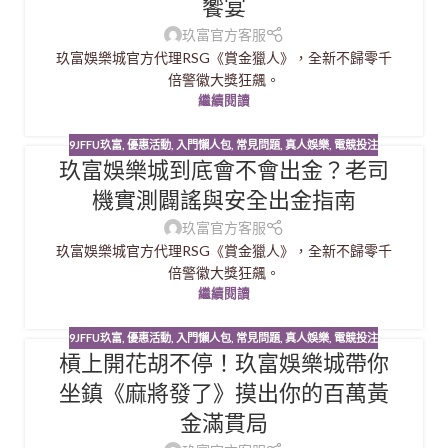
饗宴
玖富官方客服
玖富娛樂城官方代理RSG《賞金獵人》，全新不歸零千
倍警徽大獎狂飆。
繼續閱讀
9JFFU玖富
,
優惠活動
,
入門懶人包
,
常見問題
,
真人娛樂
,
電競投注
玖富娛樂城到底會不會出金？老司
機實測闢謠與安全出金指南
玖富官方客服
玖富娛樂城官方代理RSG《賞金獵人》，全新不歸零千
倍警徽大獎狂飆。
繼續閱讀
9JFFU玖富
,
優惠活動
,
入門懶人包
,
常見問題
,
真人娛樂
,
電競投注
槓上開花胡不停！玖富娛樂城帶你
坐鎮《麻將發了》摸出你的百萬黃
金滿貫局