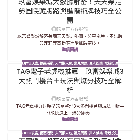
玖富娛樂城大數據解密！天天樂走
勢圖隱藏版路與進階拖牌技巧全公
開
玖富官方客服
玖富娛樂城解密美國天天樂走勢圖，分享拖牌、不出牌
與連莊等高勝率進階抓牌密技。
繼續閱讀
9JFFU玖富
,
優惠活動
,
入門懶人包
,
常見問題
,
真人娛樂
,
電競投注
TAG電子老虎機推薦｜玖富娛樂城3
大熱門機台＋玩法與爆分技巧全解
析
玖富官方客服
TAG老虎機好玩嗎？玖富整理3大熱門機台與玩法，新手
也能快速上手爆分節奏！
繼續閱讀
9JFFU玖富
,
優惠活動
,
入門懶人包
,
常見問題
,
真人娛樂
,
電競投注