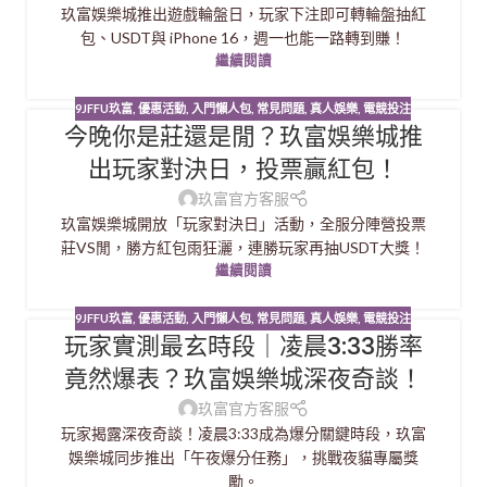
玖富娛樂城推出遊戲輪盤日，玩家下注即可轉輪盤抽紅
包、USDT與 iPhone 16，週一也能一路轉到賺！
繼續閱讀
9JFFU玖富
,
優惠活動
,
入門懶人包
,
常見問題
,
真人娛樂
,
電競投注
今晚你是莊還是閒？玖富娛樂城推
出玩家對決日，投票贏紅包！
玖富官方客服
玖富娛樂城開放「玩家對決日」活動，全服分陣營投票
莊VS閒，勝方紅包雨狂灑，連勝玩家再抽USDT大獎！
繼續閱讀
9JFFU玖富
,
優惠活動
,
入門懶人包
,
常見問題
,
真人娛樂
,
電競投注
玩家實測最玄時段｜凌晨3:33勝率
竟然爆表？玖富娛樂城深夜奇談！
玖富官方客服
玩家揭露深夜奇談！凌晨3:33成為爆分關鍵時段，玖富
娛樂城同步推出「午夜爆分任務」，挑戰夜貓專屬獎
勵。