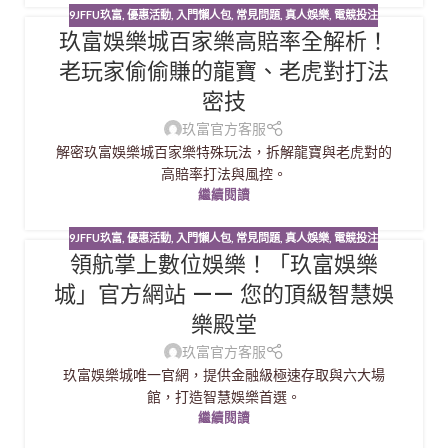
9JFFU玖富
,
優惠活動
,
入門懶人包
,
常見問題
,
真人娛樂
,
電競投注
玖富娛樂城百家樂高賠率全解析！
老玩家偷偷賺的龍寶、老虎對打法
密技
玖富官方客服
解密玖富娛樂城百家樂特殊玩法，拆解龍寶與老虎對的
高賠率打法與風控。
繼續閱讀
9JFFU玖富
,
優惠活動
,
入門懶人包
,
常見問題
,
真人娛樂
,
電競投注
領航掌上數位娛樂！「玖富娛樂
城」官方網站 —— 您的頂級智慧娛
樂殿堂
玖富官方客服
玖富娛樂城唯一官網，提供金融級極速存取與六大場
館，打造智慧娛樂首選。
繼續閱讀