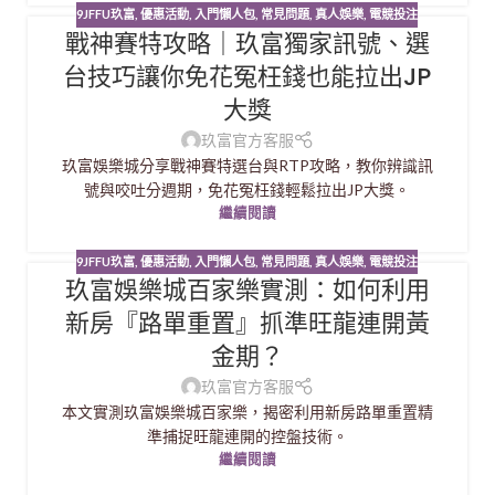
9JFFU玖富
,
優惠活動
,
入門懶人包
,
常見問題
,
真人娛樂
,
電競投注
戰神賽特攻略｜玖富獨家訊號、選
台技巧讓你免花冤枉錢也能拉出JP
大獎
玖富官方客服
玖富娛樂城分享戰神賽特選台與RTP攻略，教你辨識訊
號與咬吐分週期，免花冤枉錢輕鬆拉出JP大獎。
繼續閱讀
9JFFU玖富
,
優惠活動
,
入門懶人包
,
常見問題
,
真人娛樂
,
電競投注
玖富娛樂城百家樂實測：如何利用
新房『路單重置』抓準旺龍連開黃
金期？
玖富官方客服
本文實測玖富娛樂城百家樂，揭密利用新房路單重置精
準捕捉旺龍連開的控盤技術。
繼續閱讀