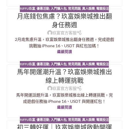
9JFFU玖富
,
優惠活動
,
入門懶人包
,
常見問題
,
真人娛樂
,
電競投注
月底錢包焦慮？玖富娛樂城推出翻
身任務週
玖富官方客服
2月底焦慮升溫，玖富娛樂城推出翻身任務週，完成遊戲
挑戰抽 iPhone 16、USDT 與紅包加碼！
繼續閱讀
9JFFU玖富
,
優惠活動
,
入門懶人包
,
常見問題
,
真人娛樂
,
電競投注
馬年開運潮升溫？玖富娛樂城推出
線上轉運挑戰
玖富官方客服
馬年開運話題升溫，玖富娛樂城推出線上轉運挑戰，完
成遊戲任務抽 iPhone 16、USDT 與開運紅包！
繼續閱讀
9JFFU玖富
,
優惠活動
,
入門懶人包
,
常見問題
,
真人娛樂
,
電競投注
初三轉好運｜玖富娛樂城啟動開運