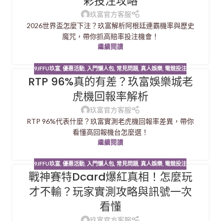
彩投注攻略
玖富官方客服
2026世界盃怎麼下注？玖富解析阿根廷連霸機率與歷史
魔咒，帶你抓高賠率投注機會！
繼續閱讀
9JFFU玖富
,
優惠活動
,
入門懶人包
,
常見問題
,
真人娛樂
,
電競投注
RTP 96%真的有差？玖富娛樂城老
虎機回報率解析
玖富官方客服
RTP 96%代表什麼？玖富實測老虎機回報率差異，帶你
看懂高回報機台怎麼選！
繼續閱讀
9JFFU玖富
,
優惠活動
,
入門懶人包
,
常見問題
,
真人娛樂
,
電競投注
戰神賽特Dcard爆紅真相！怎麼玩
才不輸？玩家實測攻略與訊號一次
看懂
玖富官方客服