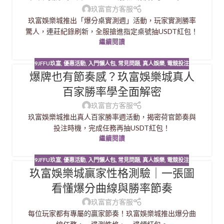
玖富官方客服
玖富娛樂城推出「爆分桌實測週」活動，玩家實測勝率
驚人，連莊紀錄刷新，全服搶進指定桌號抽USDT紅包！
繼續閱讀
9JFFU玖富
,
優惠活動
,
入門懶人包
,
常見問題
,
真人娛樂
,
電競投注
爆牌也有節奏感？玖富娛樂城真人
百家勝率學全面解密
玖富官方客服
玖富娛樂城推出真人百家勝率週活動，揭密荷官節奏與
投注時機，完成任務再抽USDT紅包！
繼續閱讀
9JFFU玖富
,
優惠活動
,
入門懶人包
,
常見問題
,
真人娛樂
,
電競投注
玖富娛樂城贏家性格測驗｜一張圖
看懂爆分曲線與勝率節奏
玖富官方客服
每位玩家都有專屬的贏家節奏！玖富娛樂城推出爆分曲