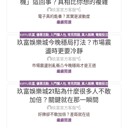
機」這回事？真相比你想的複雜
玖富官方客服
電子真的能養？其實是波動度
繼續閱讀
9JFFU玖富
,
優惠活動
,
入門懶人包
,
常見問題
,
真人娛樂
,
電競投注
玖富娛樂城今晚穩局打法？市場震
盪時更要冷靜
玖富官方客服
市場震盪別亂衝⚠今晚穩局才是王道
繼續閱讀
9JFFU玖富
,
優惠活動
,
入門懶人包
,
常見問題
,
真人娛樂
,
電競投注
玖富娛樂城21點為什麼很多人不敢
加倍？關鍵就在那一瞬間
玖富官方客服
好牌卻不敢加倍？差距就在這
繼續閱讀