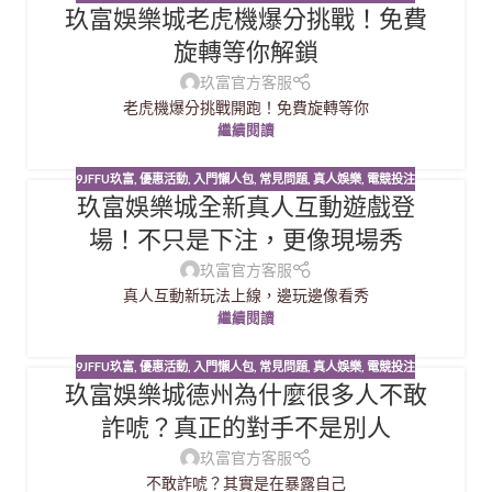
玖富娛樂城老虎機爆分挑戰！免費
旋轉等你解鎖
玖富官方客服
老虎機爆分挑戰開跑！免費旋轉等你
繼續閱讀
9JFFU玖富
,
優惠活動
,
入門懶人包
,
常見問題
,
真人娛樂
,
電競投注
玖富娛樂城全新真人互動遊戲登
場！不只是下注，更像現場秀
玖富官方客服
真人互動新玩法上線，邊玩邊像看秀
繼續閱讀
9JFFU玖富
,
優惠活動
,
入門懶人包
,
常見問題
,
真人娛樂
,
電競投注
玖富娛樂城德州為什麼很多人不敢
詐唬？真正的對手不是別人
玖富官方客服
不敢詐唬？其實是在暴露自己