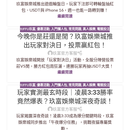
玖富娛樂城推出遊戲輪盤日，玩家下注即可轉輪盤抽紅
包、USDT與 iPhone 16，週一也能一路轉到賺！
繼續閱讀
9JFFU玖富
,
優惠活動
,
入門懶人包
,
常見問題
,
真人娛樂
,
電競投注
今晚你是莊還是閒？玖富娛樂城推
出玩家對決日，投票贏紅包！
玖富官方客服
玖富娛樂城開放「玩家對決日」活動，全服分陣營投票
莊VS閒，勝方紅包雨狂灑，連勝玩家再抽USDT大獎！
繼續閱讀
9JFFU玖富
,
優惠活動
,
入門懶人包
,
常見問題
,
真人娛樂
,
電競投注
玩家實測最玄時段｜凌晨3:33勝率
竟然爆表？玖富娛樂城深夜奇談！
玖富官方客服
玩家揭露深夜奇談！凌晨3:33成為爆分關鍵時段，玖富
娛樂城同步推出「午夜爆分任務」，挑戰夜貓專屬獎
勵。