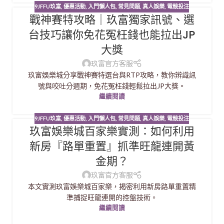
9JFFU玖富
,
優惠活動
,
入門懶人包
,
常見問題
,
真人娛樂
,
電競投注
戰神賽特攻略｜玖富獨家訊號、選
台技巧讓你免花冤枉錢也能拉出JP
大獎
玖富官方客服
玖富娛樂城分享戰神賽特選台與RTP攻略，教你辨識訊
號與咬吐分週期，免花冤枉錢輕鬆拉出JP大獎。
繼續閱讀
9JFFU玖富
,
優惠活動
,
入門懶人包
,
常見問題
,
真人娛樂
,
電競投注
玖富娛樂城百家樂實測：如何利用
新房『路單重置』抓準旺龍連開黃
金期？
玖富官方客服
本文實測玖富娛樂城百家樂，揭密利用新房路單重置精
準捕捉旺龍連開的控盤技術。
繼續閱讀