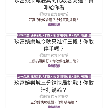
玖富娛樂城莊真的比較容易連？實
測給你看
玖富官方客服
莊真的比較會連？今晚實測揭曉！
繼續閱讀
9JFFU玖富
,
優惠活動
,
入門懶人包
,
常見問題
,
真人娛樂
,
電競投注
玖富娛樂城今晚只准打三段！你敢
停手嗎？
玖富官方客服
三段挑戰開打，你敢停在第三段？
繼續閱讀
9JFFU玖富
,
優惠活動
,
入門懶人包
,
常見問題
,
真人娛樂
,
電競投注
玖富娛樂城三分鐘快局挑戰！你敢
連打幾輪？
玖富官方客服
三分鐘快局挑戰，你能穩幾輪？
繼續閱讀