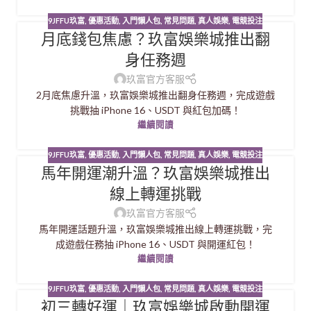
9JFFU玖富
,
優惠活動
,
入門懶人包
,
常見問題
,
真人娛樂
,
電競投注
月底錢包焦慮？玖富娛樂城推出翻
身任務週
玖富官方客服
2月底焦慮升溫，玖富娛樂城推出翻身任務週，完成遊戲
挑戰抽 iPhone 16、USDT 與紅包加碼！
繼續閱讀
9JFFU玖富
,
優惠活動
,
入門懶人包
,
常見問題
,
真人娛樂
,
電競投注
馬年開運潮升溫？玖富娛樂城推出
線上轉運挑戰
玖富官方客服
馬年開運話題升溫，玖富娛樂城推出線上轉運挑戰，完
成遊戲任務抽 iPhone 16、USDT 與開運紅包！
繼續閱讀
9JFFU玖富
,
優惠活動
,
入門懶人包
,
常見問題
,
真人娛樂
,
電競投注
初三轉好運｜玖富娛樂城啟動開運