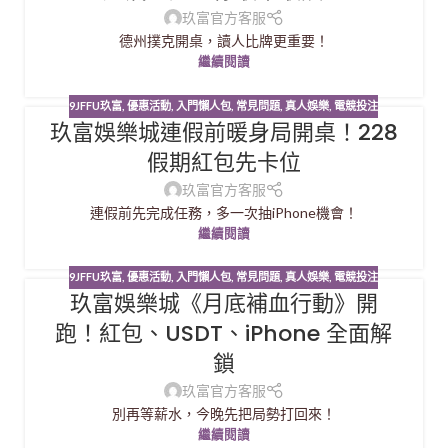
玖富官方客服
德州撲克開桌，讀人比牌更重要！
繼續閱讀
9JFFU玖富
,
優惠活動
,
入門懶人包
,
常見問題
,
真人娛樂
,
電競投注
玖富娛樂城連假前暖身局開桌！228
假期紅包先卡位
玖富官方客服
連假前先完成任務，多一次抽iPhone機會！
繼續閱讀
9JFFU玖富
,
優惠活動
,
入門懶人包
,
常見問題
,
真人娛樂
,
電競投注
玖富娛樂城《月底補血行動》開
跑！紅包、USDT、iPhone 全面解
鎖
玖富官方客服
別再等薪水，今晚先把局勢打回來！
繼續閱讀