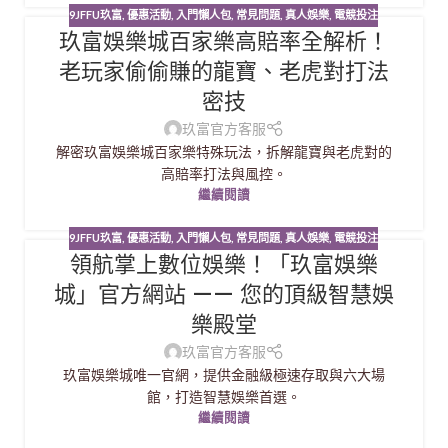
9JFFU玖富
,
優惠活動
,
入門懶人包
,
常見問題
,
真人娛樂
,
電競投注
玖富娛樂城百家樂高賠率全解析！
老玩家偷偷賺的龍寶、老虎對打法
密技
玖富官方客服
解密玖富娛樂城百家樂特殊玩法，拆解龍寶與老虎對的
高賠率打法與風控。
繼續閱讀
9JFFU玖富
,
優惠活動
,
入門懶人包
,
常見問題
,
真人娛樂
,
電競投注
領航掌上數位娛樂！「玖富娛樂
城」官方網站 —— 您的頂級智慧娛
樂殿堂
玖富官方客服
玖富娛樂城唯一官網，提供金融級極速存取與六大場
館，打造智慧娛樂首選。
繼續閱讀