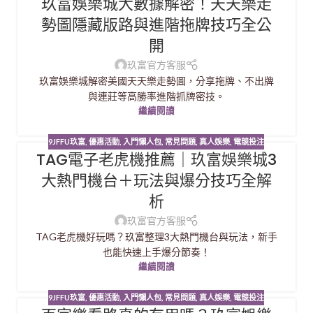
玖富娛樂城大數據解密！天天樂走
勢圖隱藏版路與進階拖牌技巧全公
開
玖富官方客服
玖富娛樂城解密美國天天樂走勢圖，分享拖牌、不出牌
與連莊等高勝率進階抓牌密技。
繼續閱讀
9JFFU玖富
,
優惠活動
,
入門懶人包
,
常見問題
,
真人娛樂
,
電競投注
TAG電子老虎機推薦｜玖富娛樂城3
大熱門機台＋玩法與爆分技巧全解
析
玖富官方客服
TAG老虎機好玩嗎？玖富整理3大熱門機台與玩法，新手
也能快速上手爆分節奏！
繼續閱讀
9JFFU玖富
,
優惠活動
,
入門懶人包
,
常見問題
,
真人娛樂
,
電競投注