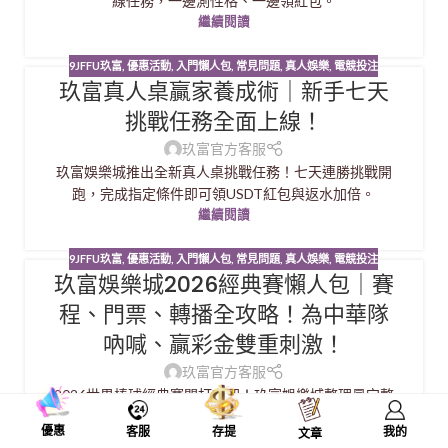
線任務，一邊測性格、一邊領紅包。
繼續閱讀
9JFFU玖富
,
優惠活動
,
入門懶人包
,
常見問題
,
真人娛樂
,
電競投注
玖富真人桌贏家養成術｜新手七天
挑戰任務全面上線！
玖富官方客服
玖富娛樂城推出全新真人桌挑戰任務！七天連勝挑戰開
跑，完成指定條件即可領USDT紅包與返水加倍。
繼續閱讀
9JFFU玖富
,
優惠活動
,
入門懶人包
,
常見問題
,
真人娛樂
,
電競投注
玖富娛樂城2026經典賽懶人包｜賽
程、門票、轉播全攻略！為中華隊
吶喊、贏彩金雙重刺激！
玖富官方客服
2026世界棒球經典賽開打在即！玖富娛樂城整理最完整
賽程、門票、轉播與投注攻略，陪你邊看邊贏！
優惠
客服
我的
存提
文章
繼續閱讀