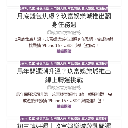
9JFFU玖富
,
優惠活動
,
入門懶人包
,
常見問題
,
真人娛樂
,
電競投注
月底錢包焦慮？玖富娛樂城推出翻
身任務週
玖富官方客服
2月底焦慮升溫，玖富娛樂城推出翻身任務週，完成遊戲
挑戰抽 iPhone 16、USDT 與紅包加碼！
繼續閱讀
9JFFU玖富
,
優惠活動
,
入門懶人包
,
常見問題
,
真人娛樂
,
電競投注
馬年開運潮升溫？玖富娛樂城推出
線上轉運挑戰
玖富官方客服
馬年開運話題升溫，玖富娛樂城推出線上轉運挑戰，完
成遊戲任務抽 iPhone 16、USDT 與開運紅包！
繼續閱讀
9JFFU玖富
,
優惠活動
,
入門懶人包
,
常見問題
,
真人娛樂
,
電競投注
初三轉好運｜玖富娛樂城啟動開運