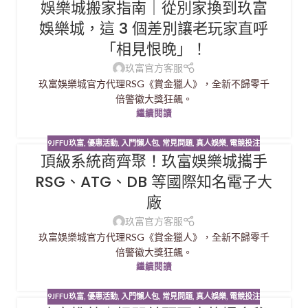
娛樂城搬家指南｜從別家換到玖富
娛樂城，這 3 個差別讓老玩家直呼
「相見恨晚」！
玖富官方客服
玖富娛樂城官方代理RSG《賞金獵人》，全新不歸零千
倍警徽大獎狂飆。
繼續閱讀
9JFFU玖富
,
優惠活動
,
入門懶人包
,
常見問題
,
真人娛樂
,
電競投注
頂級系統商齊聚！玖富娛樂城攜手
RSG、ATG、DB 等國際知名電子大
廠
玖富官方客服
玖富娛樂城官方代理RSG《賞金獵人》，全新不歸零千
倍警徽大獎狂飆。
繼續閱讀
9JFFU玖富
,
優惠活動
,
入門懶人包
,
常見問題
,
真人娛樂
,
電競投注