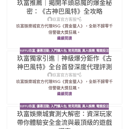
玖富推薦｜揭開羊頭惡魔的爆金秘
密：《古神巴風特》全攻略
玖富官方客服
玖富娛樂城官方代理RSG《賞金獵人》，全新不歸零千
倍警徽大獎狂飆。
繼續閱讀
9JFFU玖富
,
優惠活動
,
入門懶人包
,
常見問題
,
真人娛樂
,
電競投注
玖富獨家引進｜神級爆分鉅作《古
神巴風特》全台首發深度代理評測
玖富官方客服
玖富娛樂城官方代理RSG《賞金獵人》，全新不歸零千
倍警徽大獎狂飆。
繼續閱讀
9JFFU玖富
,
優惠活動
,
入門懶人包
,
常見問題
,
真人娛樂
,
電競投注
玖富娛樂城實測大解密：資深玩家
帶你體驗安全金流與最頂級的遊戲