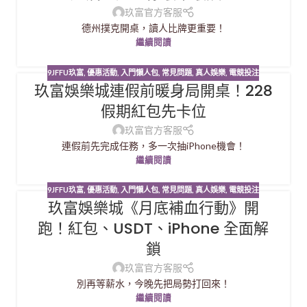
玖富官方客服
德州撲克開桌，讀人比牌更重要！
繼續閱讀
9JFFU玖富
,
優惠活動
,
入門懶人包
,
常見問題
,
真人娛樂
,
電競投注
玖富娛樂城連假前暖身局開桌！228
假期紅包先卡位
玖富官方客服
連假前先完成任務，多一次抽iPhone機會！
繼續閱讀
9JFFU玖富
,
優惠活動
,
入門懶人包
,
常見問題
,
真人娛樂
,
電競投注
玖富娛樂城《月底補血行動》開
跑！紅包、USDT、iPhone 全面解
鎖
玖富官方客服
別再等薪水，今晚先把局勢打回來！
繼續閱讀