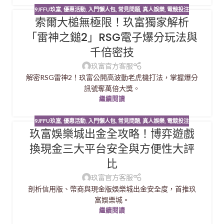
9JFFU玖富
,
優惠活動
,
入門懶人包
,
常見問題
,
真人娛樂
,
電競投注
索爾大槌無極限！玖富獨家解析
「雷神之鎚2」RSG電子爆分玩法與
千倍密技
玖富官方客服
解密RSG雷神2！玖富公開高波動老虎機打法，掌握爆分
訊號奪萬倍大獎。
繼續閱讀
9JFFU玖富
,
優惠活動
,
入門懶人包
,
常見問題
,
真人娛樂
,
電競投注
玖富娛樂城出金全攻略！博弈遊戲
換現金三大平台安全與方便性大評
比
玖富官方客服
剖析信用版、幣商與現金版娛樂城出金安全度，首推玖
富娛樂城。
繼續閱讀