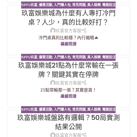
9JFFU玖富
,
優惠活動
,
入門懶人包
,
常見問題
,
真人娛樂
,
電競投注
玖富娛樂城為什麼有人專打冷門
桌？人少，真的比較好打？
玖富官方客服
冷門桌真的比較穩？內行揭曉🔥
繼續閱讀
9JFFU玖富
,
優惠活動
,
入門懶人包
,
常見問題
,
真人娛樂
,
電競投注
玖富娛樂城21點為什麼常輸在一張
牌？關鍵其實在停牌
玖富官方客服
21點常輸那一張？其實是貪！
繼續閱讀
9JFFU玖富
,
優惠活動
,
入門懶人包
,
常見問題
,
真人娛樂
,
電競投注
玖富娛樂城盤路有邏輯？50局實測
結果公開
玖富官方客服