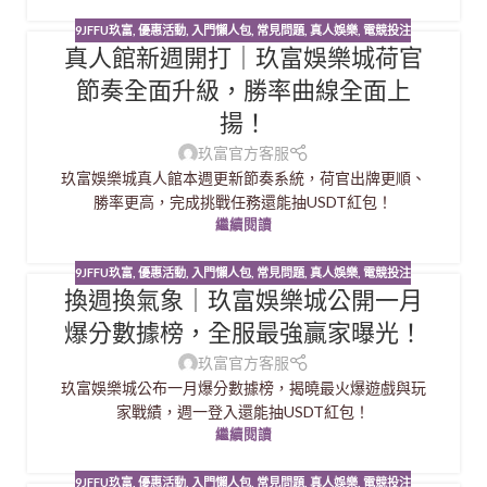
9JFFU玖富
,
優惠活動
,
入門懶人包
,
常見問題
,
真人娛樂
,
電競投注
真人館新週開打｜玖富娛樂城荷官
節奏全面升級，勝率曲線全面上
揚！
玖富官方客服
玖富娛樂城真人館本週更新節奏系統，荷官出牌更順、
勝率更高，完成挑戰任務還能抽USDT紅包！
繼續閱讀
9JFFU玖富
,
優惠活動
,
入門懶人包
,
常見問題
,
真人娛樂
,
電競投注
換週換氣象｜玖富娛樂城公開一月
爆分數據榜，全服最強贏家曝光！
玖富官方客服
玖富娛樂城公布一月爆分數據榜，揭曉最火爆遊戲與玩
家戰績，週一登入還能抽USDT紅包！
繼續閱讀
9JFFU玖富
,
優惠活動
,
入門懶人包
,
常見問題
,
真人娛樂
,
電競投注