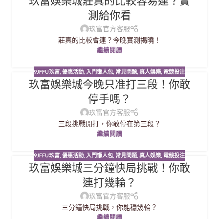
玖富娛樂城莊真的比較容易連？實
測給你看
玖富官方客服
莊真的比較會連？今晚實測揭曉！
繼續閱讀
9JFFU玖富
,
優惠活動
,
入門懶人包
,
常見問題
,
真人娛樂
,
電競投注
玖富娛樂城今晚只准打三段！你敢
停手嗎？
玖富官方客服
三段挑戰開打，你敢停在第三段？
繼續閱讀
9JFFU玖富
,
優惠活動
,
入門懶人包
,
常見問題
,
真人娛樂
,
電競投注
玖富娛樂城三分鐘快局挑戰！你敢
連打幾輪？
玖富官方客服
三分鐘快局挑戰，你能穩幾輪？
繼續閱讀