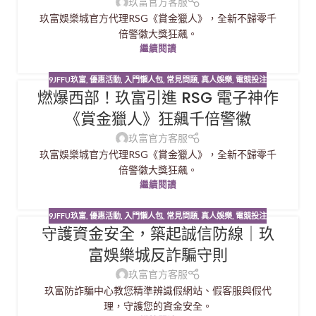
玖富官方客服
玖富娛樂城官方代理RSG《賞金獵人》，全新不歸零千
倍警徽大獎狂飆。
繼續閱讀
9JFFU玖富
,
優惠活動
,
入門懶人包
,
常見問題
,
真人娛樂
,
電競投注
燃爆西部！玖富引進 RSG 電子神作
《賞金獵人》狂飆千倍警徽
玖富官方客服
玖富娛樂城官方代理RSG《賞金獵人》，全新不歸零千
倍警徽大獎狂飆。
繼續閱讀
9JFFU玖富
,
優惠活動
,
入門懶人包
,
常見問題
,
真人娛樂
,
電競投注
守護資金安全，築起誠信防線｜玖
富娛樂城反詐騙守則
玖富官方客服
玖富防詐騙中心教您精準辨識假網站、假客服與假代
理，守護您的資金安全。