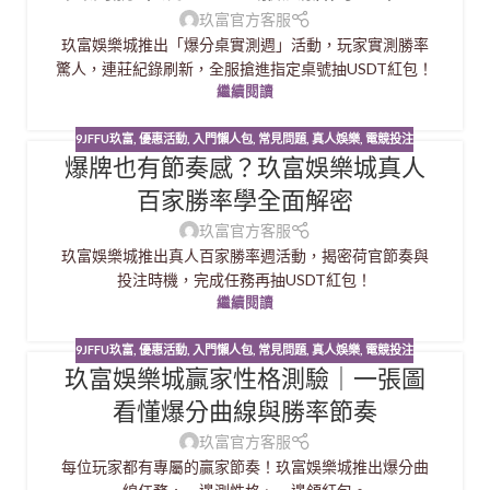
玖富官方客服
玖富娛樂城推出「爆分桌實測週」活動，玩家實測勝率
驚人，連莊紀錄刷新，全服搶進指定桌號抽USDT紅包！
繼續閱讀
9JFFU玖富
,
優惠活動
,
入門懶人包
,
常見問題
,
真人娛樂
,
電競投注
爆牌也有節奏感？玖富娛樂城真人
百家勝率學全面解密
玖富官方客服
玖富娛樂城推出真人百家勝率週活動，揭密荷官節奏與
投注時機，完成任務再抽USDT紅包！
繼續閱讀
9JFFU玖富
,
優惠活動
,
入門懶人包
,
常見問題
,
真人娛樂
,
電競投注
玖富娛樂城贏家性格測驗｜一張圖
看懂爆分曲線與勝率節奏
玖富官方客服
每位玩家都有專屬的贏家節奏！玖富娛樂城推出爆分曲