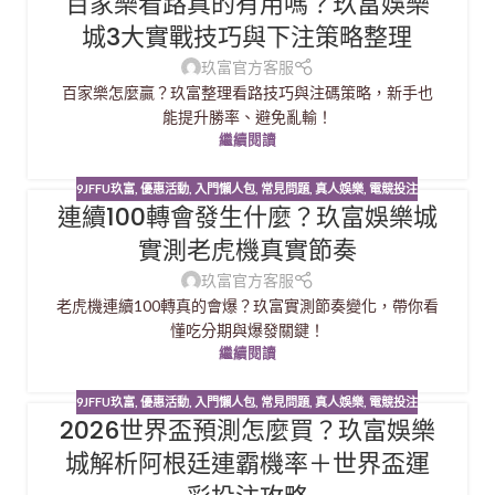
百家樂看路真的有用嗎？玖富娛樂
城3大實戰技巧與下注策略整理
玖富官方客服
百家樂怎麼贏？玖富整理看路技巧與注碼策略，新手也
能提升勝率、避免亂輸！
繼續閱讀
9JFFU玖富
,
優惠活動
,
入門懶人包
,
常見問題
,
真人娛樂
,
電競投注
連續100轉會發生什麼？玖富娛樂城
實測老虎機真實節奏
玖富官方客服
老虎機連續100轉真的會爆？玖富實測節奏變化，帶你看
懂吃分期與爆發關鍵！
繼續閱讀
9JFFU玖富
,
優惠活動
,
入門懶人包
,
常見問題
,
真人娛樂
,
電競投注
2026世界盃預測怎麼買？玖富娛樂
城解析阿根廷連霸機率＋世界盃運