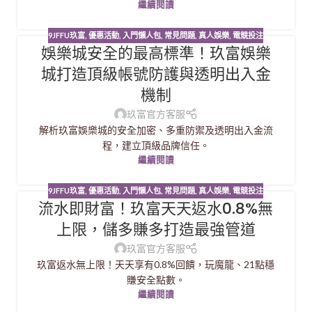
繼續閱讀
9JFFU玖富
,
優惠活動
,
入門懶人包
,
常見問題
,
真人娛樂
,
電競投注
娛樂城安全的最高標準！玖富娛樂
城打造頂級帳號防護與透明出入金
機制
玖富官方客服
解析玖富娛樂城的安全加密、多重防禦及透明出入金流
程，建立頂級品牌信任。
繼續閱讀
9JFFU玖富
,
優惠活動
,
入門懶人包
,
常見問題
,
真人娛樂
,
電競投注
流水即財富！玖富天天返水0.8%無
上限，儲多賺多打造最強管道
玖富官方客服
玖富返水無上限！天天享有0.8%回饋，玩魔龍、21點穩
賺安全點數。
繼續閱讀