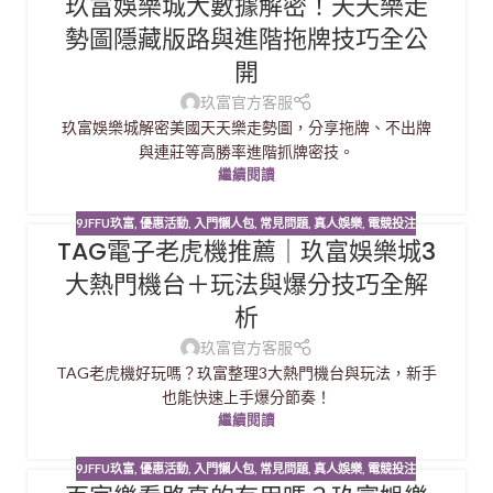
玖富娛樂城大數據解密！天天樂走
勢圖隱藏版路與進階拖牌技巧全公
開
玖富官方客服
玖富娛樂城解密美國天天樂走勢圖，分享拖牌、不出牌
與連莊等高勝率進階抓牌密技。
繼續閱讀
9JFFU玖富
,
優惠活動
,
入門懶人包
,
常見問題
,
真人娛樂
,
電競投注
TAG電子老虎機推薦｜玖富娛樂城3
大熱門機台＋玩法與爆分技巧全解
析
玖富官方客服
TAG老虎機好玩嗎？玖富整理3大熱門機台與玩法，新手
也能快速上手爆分節奏！
繼續閱讀
9JFFU玖富
,
優惠活動
,
入門懶人包
,
常見問題
,
真人娛樂
,
電競投注