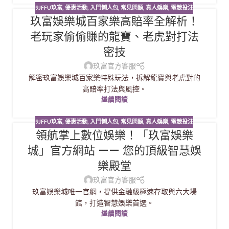
9JFFU玖富
,
優惠活動
,
入門懶人包
,
常見問題
,
真人娛樂
,
電競投注
玖富娛樂城百家樂高賠率全解析！
老玩家偷偷賺的龍寶、老虎對打法
密技
玖富官方客服
解密玖富娛樂城百家樂特殊玩法，拆解龍寶與老虎對的
高賠率打法與風控。
繼續閱讀
9JFFU玖富
,
優惠活動
,
入門懶人包
,
常見問題
,
真人娛樂
,
電競投注
領航掌上數位娛樂！「玖富娛樂
城」官方網站 —— 您的頂級智慧娛
樂殿堂
玖富官方客服
玖富娛樂城唯一官網，提供金融級極速存取與六大場
館，打造智慧娛樂首選。
繼續閱讀