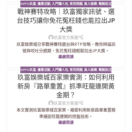
9JFFU玖富
,
優惠活動
,
入門懶人包
,
常見問題
,
真人娛樂
,
電競投注
戰神賽特攻略｜玖富獨家訊號、選
台技巧讓你免花冤枉錢也能拉出JP
大獎
玖富官方客服
玖富娛樂城分享戰神賽特選台與RTP攻略，教你辨識訊
號與咬吐分週期，免花冤枉錢輕鬆拉出JP大獎。
繼續閱讀
9JFFU玖富
,
優惠活動
,
入門懶人包
,
常見問題
,
真人娛樂
,
電競投注
玖富娛樂城百家樂實測：如何利用
新房『路單重置』抓準旺龍連開黃
金期？
玖富官方客服
本文實測玖富娛樂城百家樂，揭密利用新房路單重置精
準捕捉旺龍連開的控盤技術。
繼續閱讀