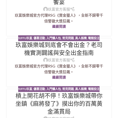
饗宴
玖富官方客服
玖富娛樂城官方代理RSG《賞金獵人》，全新不歸零千
倍警徽大獎狂飆。
繼續閱讀
9JFFU玖富
,
優惠活動
,
入門懶人包
,
常見問題
,
真人娛樂
,
電競投注
玖富娛樂城到底會不會出金？老司
機實測闢謠與安全出金指南
玖富官方客服
玖富娛樂城官方代理RSG《賞金獵人》，全新不歸零千
倍警徽大獎狂飆。
繼續閱讀
9JFFU玖富
,
優惠活動
,
入門懶人包
,
常見問題
,
真人娛樂
,
電競投注
槓上開花胡不停！玖富娛樂城帶你
坐鎮《麻將發了》摸出你的百萬黃
金滿貫局