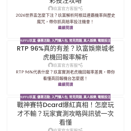
彩投注攻略
玖富官方客服
2026世界盃怎麼下注？玖富解析阿根廷連霸機率與歷史
魔咒，帶你抓高賠率投注機會！
繼續閱讀
9JFFU玖富
,
優惠活動
,
入門懶人包
,
常見問題
,
真人娛樂
,
電競投注
RTP 96%真的有差？玖富娛樂城老
虎機回報率解析
玖富官方客服
RTP 96%代表什麼？玖富實測老虎機回報率差異，帶你
看懂高回報機台怎麼選！
繼續閱讀
9JFFU玖富
,
優惠活動
,
入門懶人包
,
常見問題
,
真人娛樂
,
電競投注
戰神賽特Dcard爆紅真相！怎麼玩
才不輸？玩家實測攻略與訊號一次
看懂
玖富官方客服