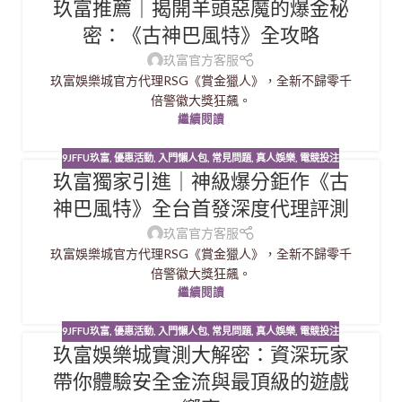
玖富推薦｜揭開羊頭惡魔的爆金秘
密：《古神巴風特》全攻略
玖富官方客服
玖富娛樂城官方代理RSG《賞金獵人》，全新不歸零千
倍警徽大獎狂飆。
繼續閱讀
9JFFU玖富
,
優惠活動
,
入門懶人包
,
常見問題
,
真人娛樂
,
電競投注
玖富獨家引進｜神級爆分鉅作《古
神巴風特》全台首發深度代理評測
玖富官方客服
玖富娛樂城官方代理RSG《賞金獵人》，全新不歸零千
倍警徽大獎狂飆。
繼續閱讀
9JFFU玖富
,
優惠活動
,
入門懶人包
,
常見問題
,
真人娛樂
,
電競投注
玖富娛樂城實測大解密：資深玩家
帶你體驗安全金流與最頂級的遊戲