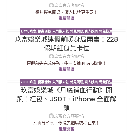
玖富官方客服
德州撲克開桌，讀人比牌更重要！
繼續閱讀
9JFFU玖富
,
優惠活動
,
入門懶人包
,
常見問題
,
真人娛樂
,
電競投注
玖富娛樂城連假前暖身局開桌！228
假期紅包先卡位
玖富官方客服
連假前先完成任務，多一次抽iPhone機會！
繼續閱讀
9JFFU玖富
,
優惠活動
,
入門懶人包
,
常見問題
,
真人娛樂
,
電競投注
玖富娛樂城《月底補血行動》開
跑！紅包、USDT、iPhone 全面解
鎖
玖富官方客服
別再等薪水，今晚先把局勢打回來！
繼續閱讀