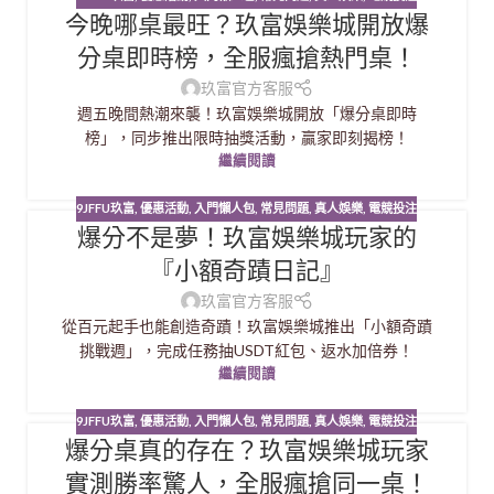
今晚哪桌最旺？玖富娛樂城開放爆
分桌即時榜，全服瘋搶熱門桌！
玖富官方客服
週五晚間熱潮來襲！玖富娛樂城開放「爆分桌即時
榜」，同步推出限時抽獎活動，贏家即刻揭榜！
繼續閱讀
9JFFU玖富
,
優惠活動
,
入門懶人包
,
常見問題
,
真人娛樂
,
電競投注
爆分不是夢！玖富娛樂城玩家的
『小額奇蹟日記』
玖富官方客服
從百元起手也能創造奇蹟！玖富娛樂城推出「小額奇蹟
挑戰週」，完成任務抽USDT紅包、返水加倍券！
繼續閱讀
9JFFU玖富
,
優惠活動
,
入門懶人包
,
常見問題
,
真人娛樂
,
電競投注
爆分桌真的存在？玖富娛樂城玩家
實測勝率驚人，全服瘋搶同一桌！