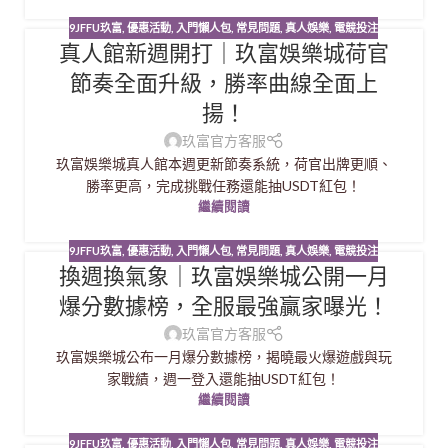
9JFFU玖富
,
優惠活動
,
入門懶人包
,
常見問題
,
真人娛樂
,
電競投注
真人館新週開打｜玖富娛樂城荷官
節奏全面升級，勝率曲線全面上
揚！
玖富官方客服
玖富娛樂城真人館本週更新節奏系統，荷官出牌更順、
勝率更高，完成挑戰任務還能抽USDT紅包！
繼續閱讀
9JFFU玖富
,
優惠活動
,
入門懶人包
,
常見問題
,
真人娛樂
,
電競投注
換週換氣象｜玖富娛樂城公開一月
爆分數據榜，全服最強贏家曝光！
玖富官方客服
玖富娛樂城公布一月爆分數據榜，揭曉最火爆遊戲與玩
家戰績，週一登入還能抽USDT紅包！
繼續閱讀
9JFFU玖富
,
優惠活動
,
入門懶人包
,
常見問題
,
真人娛樂
,
電競投注