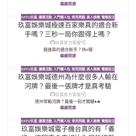
繼續閱讀
9JFFU玖富
,
優惠活動
,
入門懶人包
,
常見問題
,
真人娛樂
,
電競投注
玖富娛樂城極速百家樂真的適合新
手嗎？三秒一局你跟得上嗎？
玖富官方客服
極速真的適合新手？快≠穩
繼續閱讀
9JFFU玖富
,
優惠活動
,
入門懶人包
,
常見問題
,
真人娛樂
,
電競投注
玖富娛樂城德州為什麼很多人輸在
河牌？最後一張牌才是真考驗
玖富官方客服
德州常輸河牌？最後一刻才關鍵♠🔥
繼續閱讀
9JFFU玖富
,
優惠活動
,
入門懶人包
,
常見問題
,
真人娛樂
,
電競投注
玖富娛樂城電子機台真的有「養