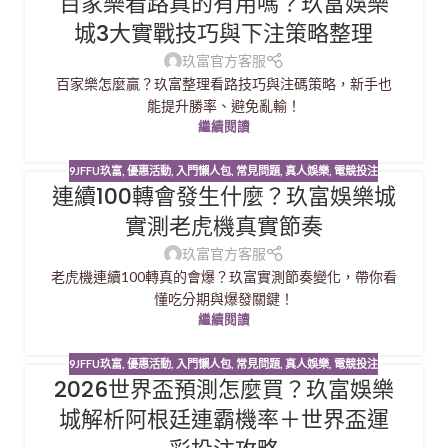
百家樂看路真的有用嗎？玖富娛樂
城3大實戰技巧與下注策略整理
玖富官方客服
百家樂怎麼贏？玖富整理看路技巧與注碼策略，新手也
能提升勝率、避免亂輸！
繼續閱讀
9JFFU玖富
,
優惠活動
,
入門懶人包
,
常見問題
,
真人娛樂
,
電競投注
連續100轉會發生什麼？玖富娛樂城
實測老虎機真實節奏
玖富官方客服
老虎機連續100轉真的會爆？玖富實測節奏變化，帶你看
懂吃分期與爆發關鍵！
繼續閱讀
9JFFU玖富
,
優惠活動
,
入門懶人包
,
常見問題
,
真人娛樂
,
電競投注
2026世界盃預測怎麼買？玖富娛樂
城解析阿根廷連霸機率＋世界盃運