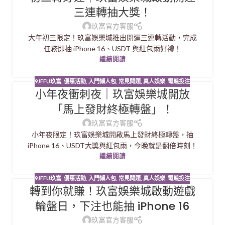
三連轉抽大獎！
玖富官方客服
大年初三限定！玖富娛樂城推出開運三連轉活動，完成
任務即抽 iPhone 16、USDT 與紅包雨好禮！
繼續閱讀
9JFFU玖富
,
優惠活動
,
入門懶人包
,
常見問題
,
真人娛樂
,
電競投注
小年夜衝刺夜｜玖富娛樂城開放
「馬上發財終極轉盤」！
玖富官方客服
小年夜限定！玖富娛樂城開啟馬上發財終極轉盤，抽
iPhone 16、USDT大獎與紅包雨，今晚就是翻倍時刻！
繼續閱讀
9JFFU玖富
,
優惠活動
,
入門懶人包
,
常見問題
,
真人娛樂
,
電競投注
轉到你就賺！玖富娛樂城啟動遊戲
輪盤日，下注也能抽 iPhone 16
玖富官方客服