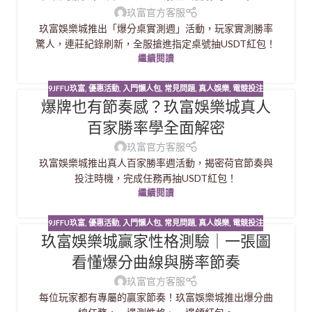
玖富官方客服
玖富娛樂城推出「爆分桌實測週」活動，玩家實測勝率
驚人，連莊紀錄刷新，全服搶進指定桌號抽USDT紅包！
繼續閱讀
9JFFU玖富
,
優惠活動
,
入門懶人包
,
常見問題
,
真人娛樂
,
電競投注
爆牌也有節奏感？玖富娛樂城真人
百家勝率學全面解密
玖富官方客服
玖富娛樂城推出真人百家勝率週活動，揭密荷官節奏與
投注時機，完成任務再抽USDT紅包！
繼續閱讀
9JFFU玖富
,
優惠活動
,
入門懶人包
,
常見問題
,
真人娛樂
,
電競投注
玖富娛樂城贏家性格測驗｜一張圖
看懂爆分曲線與勝率節奏
玖富官方客服
每位玩家都有專屬的贏家節奏！玖富娛樂城推出爆分曲