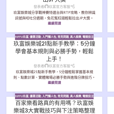
發表者
玖富官方客服
玖富娛樂城分享戰神賽特選台與RTP攻略，教你辨識
訊號與咬吐分週期，免花冤枉錢輕鬆拉出JP大獎。
繼續閱讀
9JFFU玖富
,
優惠活動
,
入門懶人包
,
常見問題
,
真人娛樂
,
電競投注
玖富娛樂城21點新手教學：5分鐘
學會基本規則與必勝手勢，輕鬆
上手！
發表者
玖富官方客服
玖富娛樂城21點新手教學，5分鐘輕鬆掌握基本規
則、點數計算、實體賭場必勝手勢與進階分牌技巧。
繼續閱讀
9JFFU玖富
,
優惠活動
,
入門懶人包
,
常見問題
,
真人娛樂
,
電競投注
百家樂看路真的有用嗎？玖富娛
樂城3大實戰技巧與下注策略整理