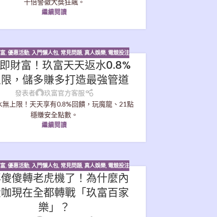
千倍警徽大獎狂飆。
繼續閱讀
玖富
,
優惠活動
,
入門懶人包
,
常見問題
,
真人娛樂
,
電競投注
即財富！玖富天天返水0.8%
上限，儲多賺多打造最強管道
發表者
玖富官方客服
無上限！天天享有0.8%回饋，玩魔龍、21點
穩賺安全點數。
繼續閱讀
玖富
,
優惠活動
,
入門懶人包
,
常見問題
,
真人娛樂
,
電競投注
再傻傻轉老虎機了！為什麼內
大咖現在全都轉戰「玖富百家
樂」？