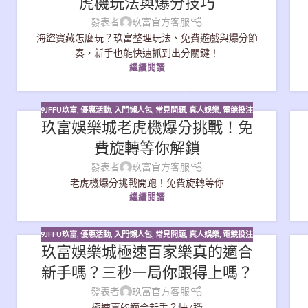
虎機玩法與爆分技巧
發表者
玖富官方客服
海盜寶藏怎麼玩？玖富整理玩法、免費遊戲與爆分節
奏，新手也能快速抓到出分關鍵！
繼續閱讀
9JFFU玖富
,
優惠活動
,
入門懶人包
,
常見問題
,
真人娛樂
,
電競投注
玖富娛樂城老虎機爆分挑戰！免
費旋轉等你解鎖
發表者
玖富官方客服
老虎機爆分挑戰開跑！免費旋轉等你
繼續閱讀
9JFFU玖富
,
優惠活動
,
入門懶人包
,
常見問題
,
真人娛樂
,
電競投注
玖富娛樂城極速百家樂真的適合
新手嗎？三秒一局你跟得上嗎？
發表者
玖富官方客服
極速真的適合新手？快≠穩