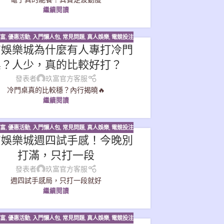
繼續閱讀
玖富
,
優惠活動
,
入門懶人包
,
常見問題
,
真人娛樂
,
電競投注
富娛樂城為什麼有人專打冷門
桌？人少，真的比較好打？
發表者
玖富官方客服
冷門桌真的比較穩？內行揭曉🔥
繼續閱讀
玖富
,
優惠活動
,
入門懶人包
,
常見問題
,
真人娛樂
,
電競投注
富娛樂城週四試手感！今晚別
打滿，只打一段
發表者
玖富官方客服
週四試手感局，只打一段就好
繼續閱讀
玖富
,
優惠活動
,
入門懶人包
,
常見問題
,
真人娛樂
,
電競投注