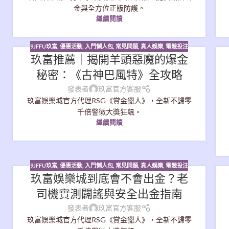
金與全方位正版防護。
繼續閱讀
9JFFU玖富
,
優惠活動
,
入門懶人包
,
常見問題
,
真人娛樂
,
電競投注
玖富推薦｜揭開羊頭惡魔的爆金
秘密：《古神巴風特》全攻略
發表者
玖富官方客服
玖富娛樂城官方代理RSG《賞金獵人》，全新不歸零
千倍警徽大獎狂飆。
繼續閱讀
9JFFU玖富
,
優惠活動
,
入門懶人包
,
常見問題
,
真人娛樂
,
電競投注
玖富娛樂城到底會不會出金？老
司機實測闢謠與安全出金指南
發表者
玖富官方客服
玖富娛樂城官方代理RSG《賞金獵人》，全新不歸零