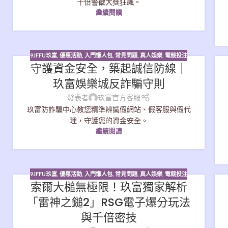
千倍警徽大獎狂飆。
繼續閱讀
9JFFU玖富
,
優惠活動
,
入門懶人包
,
常見問題
,
真人娛樂
,
電競投注
守護資金安全，築起誠信防線｜
玖富娛樂城反詐騙守則
發表者
玖富官方客服
玖富防詐騙中心教您精準辨識假網站、假客服與假代
理，守護您的資金安全。
繼續閱讀
9JFFU玖富
,
優惠活動
,
入門懶人包
,
常見問題
,
真人娛樂
,
電競投注
索爾大槌無極限！玖富獨家解析
「雷神之鎚2」RSG電子爆分玩法
與千倍密技