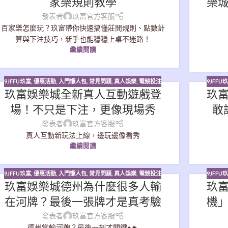
家樂規則教學
樂
發表者
玖富官方客服
百家樂怎麼玩？玖富帶你快速搞懂莊閒規則、點數計
算與下注技巧，新手也能穩穩上桌不迷路！
繼續閱讀
9JFFU玖富
,
優惠活動
,
入門懶人包
,
常見問題
,
真人娛樂
,
電競投注
9JFFU
玖富娛樂城全新真人互動遊戲登
玖
場！不只是下注，更像現場秀
敢
發表者
玖富官方客服
真人互動新玩法上線，邊玩邊像看秀
繼續閱讀
9JFFU玖富
,
優惠活動
,
入門懶人包
,
常見問題
,
真人娛樂
,
電競投注
9JFFU
玖富娛樂城德州為什麼很多人輸
玖
在河牌？最後一張牌才是真考驗
機
發表者
玖富官方客服
德州常輸河牌？最後一刻才關鍵♠🔥