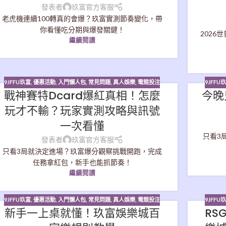
發表者
玖富官方客服
老虎機連續100轉真的會爆？玖富實測節奏變化，帶
你看懂吃分期與爆發關鍵！
202
繼續閱讀
9JFFU玖富
,
優惠活動
,
入門懶人包
,
常見問題
,
真人娛樂
,
電競投注
9JFFU
戰神賽特Dcard爆紅真相！怎麼
今晚
玩才不輸？玩家實測攻略與訊號
一次看懂
只看3
發表者
玖富官方客服
只看3局就決定進場？玖富爆分觀察挑戰開跑，完成
任務拿紅包，新手也能抓節奏！
繼續閱讀
9JFFU玖富
,
優惠活動
,
入門懶人包
,
常見問題
,
真人娛樂
,
電競投注
9JFFU
新手一上桌就懂！玖富娛樂城百
RS