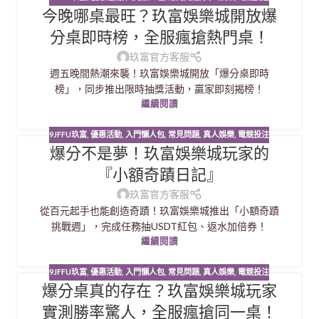
今晚哪桌最旺？玖富娛樂城開放爆
分桌即時榜，全服瘋搶熱門桌！
玖富官方客服
週五晚間熱潮來襲！玖富娛樂城開放「爆分桌即時
榜」，同步推出限時抽獎活動，贏家即刻揭榜！
繼續閱讀
9JFFU玖富
,
優惠活動
,
入門懶人包
,
常見問題
,
真人娛樂
,
電競投注
爆分不是夢！玖富娛樂城玩家的
『小額奇蹟日記』
玖富官方客服
從百元起手也能創造奇蹟！玖富娛樂城推出「小額奇蹟
挑戰週」，完成任務抽USDT紅包、返水加倍券！
繼續閱讀
9JFFU玖富
,
優惠活動
,
入門懶人包
,
常見問題
,
真人娛樂
,
電競投注
爆分桌真的存在？玖富娛樂城玩家
實測勝率驚人，全服瘋搶同一桌！