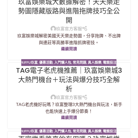
玖富娛樂城大數據解密！天天樂走
勢圖隱藏版路與進階拖牌技巧全公
開
玖富官方客服
玖富娛樂城解密美國天天樂走勢圖，分享拖牌、不出牌
與連莊等高勝率進階抓牌密技。
繼續閱讀
9JFFU玖富
,
優惠活動
,
入門懶人包
,
常見問題
,
真人娛樂
,
電競投注
TAG電子老虎機推薦｜玖富娛樂城3
大熱門機台＋玩法與爆分技巧全解
析
玖富官方客服
TAG老虎機好玩嗎？玖富整理3大熱門機台與玩法，新手
也能快速上手爆分節奏！
繼續閱讀
9JFFU玖富
,
優惠活動
,
入門懶人包
,
常見問題
,
真人娛樂
,
電競投注