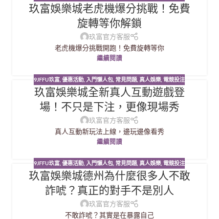
玖富娛樂城老虎機爆分挑戰！免費
旋轉等你解鎖
玖富官方客服
老虎機爆分挑戰開跑！免費旋轉等你
繼續閱讀
9JFFU玖富
,
優惠活動
,
入門懶人包
,
常見問題
,
真人娛樂
,
電競投注
玖富娛樂城全新真人互動遊戲登
場！不只是下注，更像現場秀
玖富官方客服
真人互動新玩法上線，邊玩邊像看秀
繼續閱讀
9JFFU玖富
,
優惠活動
,
入門懶人包
,
常見問題
,
真人娛樂
,
電競投注
玖富娛樂城德州為什麼很多人不敢
詐唬？真正的對手不是別人
玖富官方客服
不敢詐唬？其實是在暴露自己