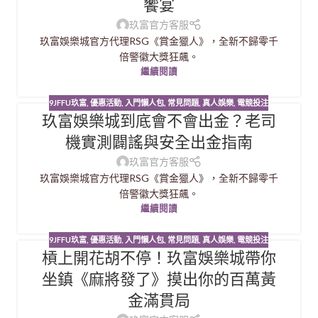
饗宴
玖富官方客服
玖富娛樂城官方代理RSG《賞金獵人》，全新不歸零千
倍警徽大獎狂飆。
繼續閱讀
9JFFU玖富
,
優惠活動
,
入門懶人包
,
常見問題
,
真人娛樂
,
電競投注
玖富娛樂城到底會不會出金？老司
機實測闢謠與安全出金指南
玖富官方客服
玖富娛樂城官方代理RSG《賞金獵人》，全新不歸零千
倍警徽大獎狂飆。
繼續閱讀
9JFFU玖富
,
優惠活動
,
入門懶人包
,
常見問題
,
真人娛樂
,
電競投注
槓上開花胡不停！玖富娛樂城帶你
坐鎮《麻將發了》摸出你的百萬黃
金滿貫局