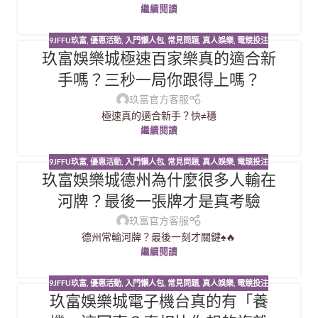
繼續閱讀
9JFFU玖富
,
優惠活動
,
入門懶人包
,
常見問題
,
真人娛樂
,
電競投注
玖富娛樂城極速百家樂真的適合新
手嗎？三秒一局你跟得上嗎？
玖富官方客服
極速真的適合新手？快≠穩
繼續閱讀
9JFFU玖富
,
優惠活動
,
入門懶人包
,
常見問題
,
真人娛樂
,
電競投注
玖富娛樂城德州為什麼很多人輸在
河牌？最後一張牌才是真考驗
玖富官方客服
德州常輸河牌？最後一刻才關鍵♠🔥
繼續閱讀
9JFFU玖富
,
優惠活動
,
入門懶人包
,
常見問題
,
真人娛樂
,
電競投注
玖富娛樂城電子機台真的有「養