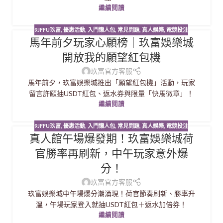
繼續閱讀
9JFFU玖富
,
優惠活動
,
入門懶人包
,
常見問題
,
真人娛樂
,
電競投注
馬年前夕玩家心願榜｜玖富娛樂城
開放我的願望紅包機
玖富官方客服
馬年前夕，玖富娛樂城推出「願望紅包機」活動，玩家
留言許願抽USDT紅包、返水券與限量「快馬徽章」！
繼續閱讀
9JFFU玖富
,
優惠活動
,
入門懶人包
,
常見問題
,
真人娛樂
,
電競投注
真人館午場爆發期！玖富娛樂城荷
官勝率再刷新，中午玩家意外爆
分！
玖富官方客服
玖富娛樂城中午場爆分潮湧現！荷官節奏刷新、勝率升
溫，午場玩家登入就抽USDT紅包＋返水加倍券！
繼續閱讀