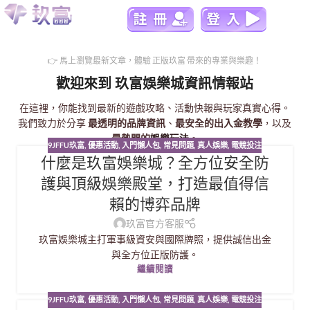
👉 馬上瀏覽最新文章，體驗 正版玖富 帶來的專業與樂趣！
歡迎來到 玖富娛樂城資訊情報站
在這裡，你能找到最新的遊戲攻略、活動快報與玩家真實心得。
我們致力於分享
最透明的品牌資訊
、
最安全的出入金教學
，以及
最熱門的
娛樂玩法
。
9JFFU玖富
,
優惠活動
,
入門懶人包
,
常見問題
,
真人娛樂
,
電競投注
什麼是玖富娛樂城？全方位安全防
護與頂級娛樂殿堂，打造最值得信
賴的博弈品牌
玖富官方客服
玖富娛樂城主打軍事級資安與國際牌照，提供誠信出金
與全方位正版防護。
繼續閱讀
9JFFU玖富
,
優惠活動
,
入門懶人包
,
常見問題
,
真人娛樂
,
電競投注