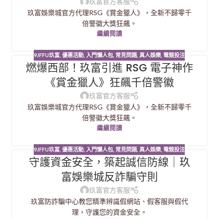
玖富官方客服
玖富娛樂城官方代理RSG《賞金獵人》，全新不歸零千
倍警徽大獎狂飆。
繼續閱讀
9JFFU玖富
,
優惠活動
,
入門懶人包
,
常見問題
,
真人娛樂
,
電競投注
燃爆西部！玖富引進 RSG 電子神作
《賞金獵人》狂飆千倍警徽
玖富官方客服
玖富娛樂城官方代理RSG《賞金獵人》，全新不歸零千
倍警徽大獎狂飆。
繼續閱讀
9JFFU玖富
,
優惠活動
,
入門懶人包
,
常見問題
,
真人娛樂
,
電競投注
守護資金安全，築起誠信防線｜玖
富娛樂城反詐騙守則
玖富官方客服
玖富防詐騙中心教您精準辨識假網站、假客服與假代
理，守護您的資金安全。