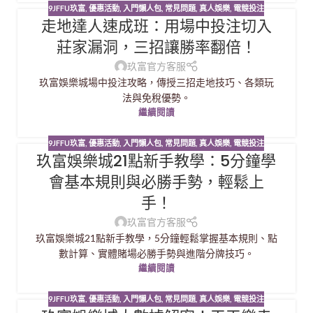
9JFFU玖富
,
優惠活動
,
入門懶人包
,
常見問題
,
真人娛樂
,
電競投注
走地達人速成班：用場中投注切入
莊家漏洞，三招讓勝率翻倍！
玖富官方客服
玖富娛樂城場中投注攻略，傳授三招走地技巧、各類玩
法與免稅優勢。
繼續閱讀
9JFFU玖富
,
優惠活動
,
入門懶人包
,
常見問題
,
真人娛樂
,
電競投注
玖富娛樂城21點新手教學：5分鐘學
會基本規則與必勝手勢，輕鬆上
手！
玖富官方客服
玖富娛樂城21點新手教學，5分鐘輕鬆掌握基本規則、點
數計算、實體賭場必勝手勢與進階分牌技巧。
繼續閱讀
9JFFU玖富
,
優惠活動
,
入門懶人包
,
常見問題
,
真人娛樂
,
電競投注