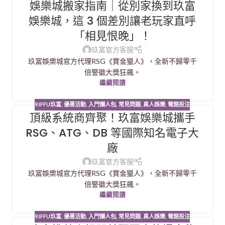
娛樂城搬家指南｜從別家換到玖富
娛樂城，這 3 個差別讓老玩家直呼
「相見恨晚」！
玖富官方客服
玖富娛樂城官方代理RSG《賞金獵人》，全新不歸零千
倍警徽大獎狂飆。
繼續閱讀
9JFFU玖富
,
優惠活動
,
入門懶人包
,
常見問題
,
真人娛樂
,
電競投注
頂級系統商齊聚！玖富娛樂城攜手
RSG、ATG、DB 等國際知名電子大
廠
玖富官方客服
玖富娛樂城官方代理RSG《賞金獵人》，全新不歸零千
倍警徽大獎狂飆。
繼續閱讀
9JFFU玖富
,
優惠活動
,
入門懶人包
,
常見問題
,
真人娛樂
,
電競投注