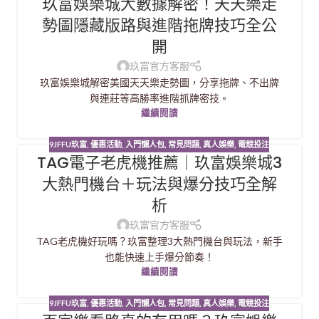
玖富娛樂城大數據解密！天天樂走
勢圖隱藏版路與進階拖牌技巧全公
開
玖富官方客服
玖富娛樂城解密美國天天樂走勢圖，分享拖牌、不出牌
與連莊等高勝率進階抓牌密技。
繼續閱讀
9JFFU玖富
,
優惠活動
,
入門懶人包
,
常見問題
,
真人娛樂
,
電競投注
TAG電子老虎機推薦｜玖富娛樂城3
大熱門機台＋玩法與爆分技巧全解
析
玖富官方客服
TAG老虎機好玩嗎？玖富整理3大熱門機台與玩法，新手
也能快速上手爆分節奏！
繼續閱讀
9JFFU玖富
,
優惠活動
,
入門懶人包
,
常見問題
,
真人娛樂
,
電競投注