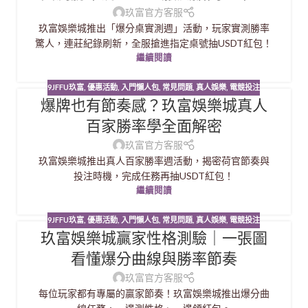
玖富官方客服
玖富娛樂城推出「爆分桌實測週」活動，玩家實測勝率
驚人，連莊紀錄刷新，全服搶進指定桌號抽USDT紅包！
繼續閱讀
9JFFU玖富
,
優惠活動
,
入門懶人包
,
常見問題
,
真人娛樂
,
電競投注
爆牌也有節奏感？玖富娛樂城真人
百家勝率學全面解密
玖富官方客服
玖富娛樂城推出真人百家勝率週活動，揭密荷官節奏與
投注時機，完成任務再抽USDT紅包！
繼續閱讀
9JFFU玖富
,
優惠活動
,
入門懶人包
,
常見問題
,
真人娛樂
,
電競投注
玖富娛樂城贏家性格測驗｜一張圖
看懂爆分曲線與勝率節奏
玖富官方客服
每位玩家都有專屬的贏家節奏！玖富娛樂城推出爆分曲