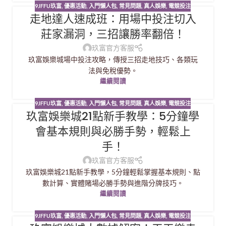
9JFFU玖富
,
優惠活動
,
入門懶人包
,
常見問題
,
真人娛樂
,
電競投注
走地達人速成班：用場中投注切入
莊家漏洞，三招讓勝率翻倍！
玖富官方客服
玖富娛樂城場中投注攻略，傳授三招走地技巧、各類玩
法與免稅優勢。
繼續閱讀
9JFFU玖富
,
優惠活動
,
入門懶人包
,
常見問題
,
真人娛樂
,
電競投注
玖富娛樂城21點新手教學：5分鐘學
會基本規則與必勝手勢，輕鬆上
手！
玖富官方客服
玖富娛樂城21點新手教學，5分鐘輕鬆掌握基本規則、點
數計算、實體賭場必勝手勢與進階分牌技巧。
繼續閱讀
9JFFU玖富
,
優惠活動
,
入門懶人包
,
常見問題
,
真人娛樂
,
電競投注