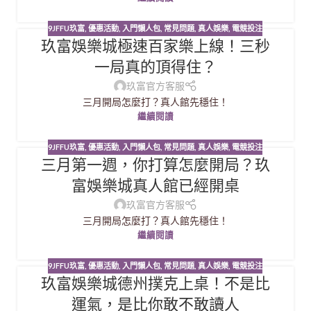
9JFFU玖富
,
優惠活動
,
入門懶人包
,
常見問題
,
真人娛樂
,
電競投注
玖富娛樂城極速百家樂上線！三秒
一局真的頂得住？
玖富官方客服
三月開局怎麼打？真人館先穩住！
繼續閱讀
9JFFU玖富
,
優惠活動
,
入門懶人包
,
常見問題
,
真人娛樂
,
電競投注
三月第一週，你打算怎麼開局？玖
富娛樂城真人館已經開桌
玖富官方客服
三月開局怎麼打？真人館先穩住！
繼續閱讀
9JFFU玖富
,
優惠活動
,
入門懶人包
,
常見問題
,
真人娛樂
,
電競投注
玖富娛樂城德州撲克上桌！不是比
運氣，是比你敢不敢讀人