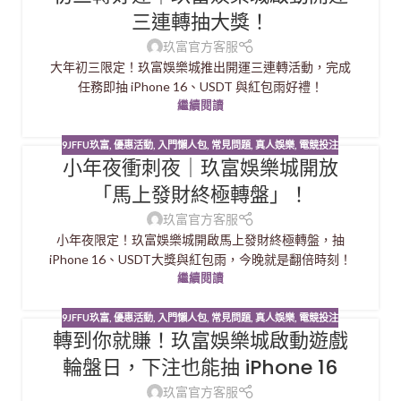
三連轉抽大獎！
玖富官方客服
大年初三限定！玖富娛樂城推出開運三連轉活動，完成
任務即抽 iPhone 16、USDT 與紅包雨好禮！
繼續閱讀
9JFFU玖富
,
優惠活動
,
入門懶人包
,
常見問題
,
真人娛樂
,
電競投注
小年夜衝刺夜｜玖富娛樂城開放
「馬上發財終極轉盤」！
玖富官方客服
小年夜限定！玖富娛樂城開啟馬上發財終極轉盤，抽
iPhone 16、USDT大獎與紅包雨，今晚就是翻倍時刻！
繼續閱讀
9JFFU玖富
,
優惠活動
,
入門懶人包
,
常見問題
,
真人娛樂
,
電競投注
轉到你就賺！玖富娛樂城啟動遊戲
輪盤日，下注也能抽 iPhone 16
玖富官方客服