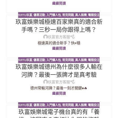
繼續閱讀
9JFFU玖富
,
優惠活動
,
入門懶人包
,
常見問題
,
真人娛樂
,
電競投注
玖富娛樂城極速百家樂真的適合新
手嗎？三秒一局你跟得上嗎？
玖富官方客服
極速真的適合新手？快≠穩
繼續閱讀
9JFFU玖富
,
優惠活動
,
入門懶人包
,
常見問題
,
真人娛樂
,
電競投注
玖富娛樂城德州為什麼很多人輸在
河牌？最後一張牌才是真考驗
玖富官方客服
德州常輸河牌？最後一刻才關鍵♠🔥
繼續閱讀
9JFFU玖富
,
優惠活動
,
入門懶人包
,
常見問題
,
真人娛樂
,
電競投注
玖富娛樂城電子機台真的有「養