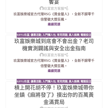
饗宴
玖富官方客服
玖富娛樂城官方代理RSG《賞金獵人》，全新不歸零千
倍警徽大獎狂飆。
繼續閱讀
9JFFU玖富
,
優惠活動
,
入門懶人包
,
常見問題
,
真人娛樂
,
電競投注
玖富娛樂城到底會不會出金？老司
機實測闢謠與安全出金指南
玖富官方客服
玖富娛樂城官方代理RSG《賞金獵人》，全新不歸零千
倍警徽大獎狂飆。
繼續閱讀
9JFFU玖富
,
優惠活動
,
入門懶人包
,
常見問題
,
真人娛樂
,
電競投注
槓上開花胡不停！玖富娛樂城帶你
坐鎮《麻將發了》摸出你的百萬黃
金滿貫局