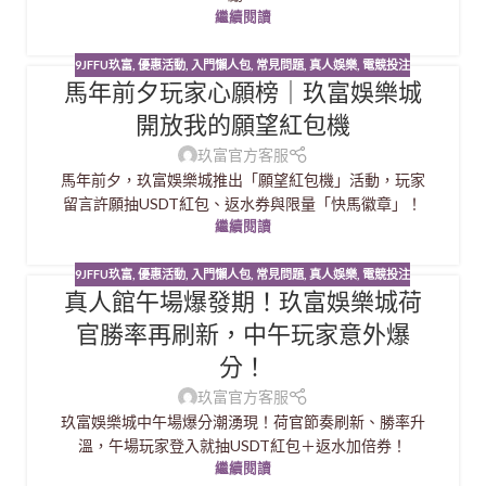
繼續閱讀
9JFFU玖富
,
優惠活動
,
入門懶人包
,
常見問題
,
真人娛樂
,
電競投注
馬年前夕玩家心願榜｜玖富娛樂城
開放我的願望紅包機
玖富官方客服
馬年前夕，玖富娛樂城推出「願望紅包機」活動，玩家
留言許願抽USDT紅包、返水券與限量「快馬徽章」！
繼續閱讀
9JFFU玖富
,
優惠活動
,
入門懶人包
,
常見問題
,
真人娛樂
,
電競投注
真人館午場爆發期！玖富娛樂城荷
官勝率再刷新，中午玩家意外爆
分！
玖富官方客服
玖富娛樂城中午場爆分潮湧現！荷官節奏刷新、勝率升
溫，午場玩家登入就抽USDT紅包＋返水加倍券！
繼續閱讀