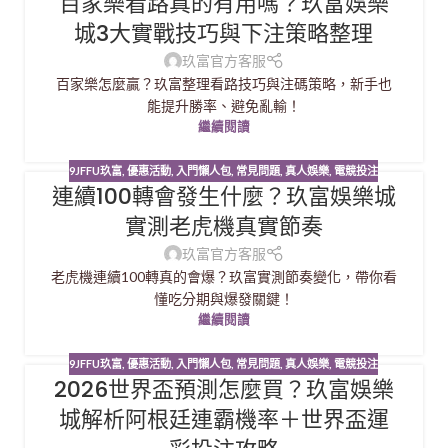
百家樂看路真的有用嗎？玖富娛樂
城3大實戰技巧與下注策略整理
玖富官方客服
百家樂怎麼贏？玖富整理看路技巧與注碼策略，新手也
能提升勝率、避免亂輸！
繼續閱讀
9JFFU玖富
,
優惠活動
,
入門懶人包
,
常見問題
,
真人娛樂
,
電競投注
連續100轉會發生什麼？玖富娛樂城
實測老虎機真實節奏
玖富官方客服
老虎機連續100轉真的會爆？玖富實測節奏變化，帶你看
懂吃分期與爆發關鍵！
繼續閱讀
9JFFU玖富
,
優惠活動
,
入門懶人包
,
常見問題
,
真人娛樂
,
電競投注
2026世界盃預測怎麼買？玖富娛樂
城解析阿根廷連霸機率＋世界盃運