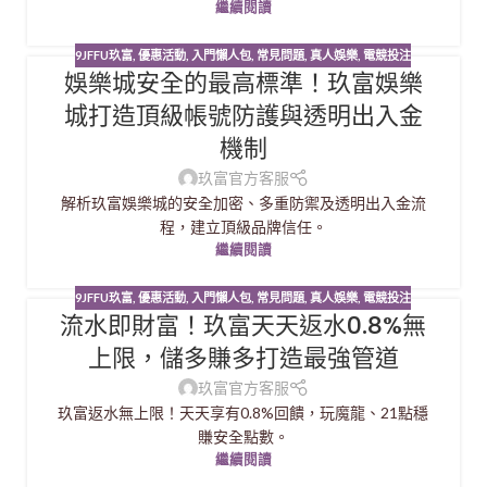
繼續閱讀
9JFFU玖富
,
優惠活動
,
入門懶人包
,
常見問題
,
真人娛樂
,
電競投注
娛樂城安全的最高標準！玖富娛樂
城打造頂級帳號防護與透明出入金
機制
玖富官方客服
解析玖富娛樂城的安全加密、多重防禦及透明出入金流
程，建立頂級品牌信任。
繼續閱讀
9JFFU玖富
,
優惠活動
,
入門懶人包
,
常見問題
,
真人娛樂
,
電競投注
流水即財富！玖富天天返水0.8%無
上限，儲多賺多打造最強管道
玖富官方客服
玖富返水無上限！天天享有0.8%回饋，玩魔龍、21點穩
賺安全點數。
繼續閱讀