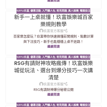
繼續閱讀
9JFFU玖富
,
優惠活動
,
入門懶人包
,
常見問題
,
真人娛樂
,
電競投注
新手一上桌就懂！玖富娛樂城百家
樂規則教學
玖富官方客服
百家樂怎麼玩？玖富帶你快速搞懂莊閒規則、點數計算
與下注技巧，新手也能穩穩上桌不迷路！
繼續閱讀
9JFFU玖富
,
優惠活動
,
入門懶人包
,
常見問題
,
真人娛樂
,
電競投注
RSG有請財神攻略瘋傳！玖富娛樂
城從玩法、選台到爆分技巧一次講
清楚
玖富官方客服
RSG有請財神爆分秘密公開
繼續閱讀
9JFFU玖富
,
優惠活動
,
入門懶人包
,
常見問題
,
真人娛樂
,
電競投注