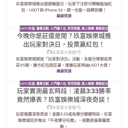
玖富娛樂城推出遊戲輪盤日，玩家下注即可轉輪盤抽紅
包、USDT與 iPhone 16，週一也能一路轉到賺！
繼續閱讀
9JFFU玖富
,
優惠活動
,
入門懶人包
,
常見問題
,
真人娛樂
,
電競投注
今晚你是莊還是閒？玖富娛樂城推
出玩家對決日，投票贏紅包！
玖富官方客服
玖富娛樂城開放「玩家對決日」活動，全服分陣營投票
莊VS閒，勝方紅包雨狂灑，連勝玩家再抽USDT大獎！
繼續閱讀
9JFFU玖富
,
優惠活動
,
入門懶人包
,
常見問題
,
真人娛樂
,
電競投注
玩家實測最玄時段｜凌晨3:33勝率
竟然爆表？玖富娛樂城深夜奇談！
玖富官方客服
玩家揭露深夜奇談！凌晨3:33成為爆分關鍵時段，玖富
娛樂城同步推出「午夜爆分任務」，挑戰夜貓專屬獎
勵。