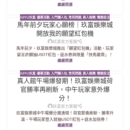
繼續閱讀
9JFFU玖富
,
優惠活動
,
入門懶人包
,
常見問題
,
真人娛樂
,
電競投注
馬年前夕玩家心願榜｜玖富娛樂城
開放我的願望紅包機
玖富官方客服
馬年前夕，玖富娛樂城推出「願望紅包機」活動，玩家
留言許願抽USDT紅包、返水券與限量「快馬徽章」！
繼續閱讀
9JFFU玖富
,
優惠活動
,
入門懶人包
,
常見問題
,
真人娛樂
,
電競投注
真人館午場爆發期！玖富娛樂城荷
官勝率再刷新，中午玩家意外爆
分！
玖富官方客服
玖富娛樂城中午場爆分潮湧現！荷官節奏刷新、勝率升
溫，午場玩家登入就抽USDT紅包＋返水加倍券！
繼續閱讀