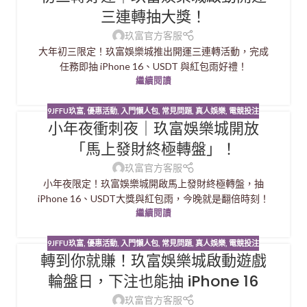
三連轉抽大獎！
玖富官方客服
大年初三限定！玖富娛樂城推出開運三連轉活動，完成
任務即抽 iPhone 16、USDT 與紅包雨好禮！
繼續閱讀
9JFFU玖富
,
優惠活動
,
入門懶人包
,
常見問題
,
真人娛樂
,
電競投注
小年夜衝刺夜｜玖富娛樂城開放
「馬上發財終極轉盤」！
玖富官方客服
小年夜限定！玖富娛樂城開啟馬上發財終極轉盤，抽
iPhone 16、USDT大獎與紅包雨，今晚就是翻倍時刻！
繼續閱讀
9JFFU玖富
,
優惠活動
,
入門懶人包
,
常見問題
,
真人娛樂
,
電競投注
轉到你就賺！玖富娛樂城啟動遊戲
輪盤日，下注也能抽 iPhone 16
玖富官方客服