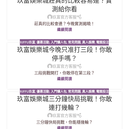
玖富娛樂城莊真的比較容易連？實
測給你看
玖富官方客服
莊真的比較會連？今晚實測揭曉！
繼續閱讀
9JFFU玖富
,
優惠活動
,
入門懶人包
,
常見問題
,
真人娛樂
,
電競投注
玖富娛樂城今晚只准打三段！你敢
停手嗎？
玖富官方客服
三段挑戰開打，你敢停在第三段？
繼續閱讀
9JFFU玖富
,
優惠活動
,
入門懶人包
,
常見問題
,
真人娛樂
,
電競投注
玖富娛樂城三分鐘快局挑戰！你敢
連打幾輪？
玖富官方客服
三分鐘快局挑戰，你能穩幾輪？
繼續閱讀