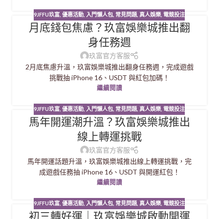
9JFFU玖富
,
優惠活動
,
入門懶人包
,
常見問題
,
真人娛樂
,
電競投注
月底錢包焦慮？玖富娛樂城推出翻
身任務週
玖富官方客服
2月底焦慮升溫，玖富娛樂城推出翻身任務週，完成遊戲
挑戰抽 iPhone 16、USDT 與紅包加碼！
繼續閱讀
9JFFU玖富
,
優惠活動
,
入門懶人包
,
常見問題
,
真人娛樂
,
電競投注
馬年開運潮升溫？玖富娛樂城推出
線上轉運挑戰
玖富官方客服
馬年開運話題升溫，玖富娛樂城推出線上轉運挑戰，完
成遊戲任務抽 iPhone 16、USDT 與開運紅包！
繼續閱讀
9JFFU玖富
,
優惠活動
,
入門懶人包
,
常見問題
,
真人娛樂
,
電競投注
初三轉好運｜玖富娛樂城啟動開運