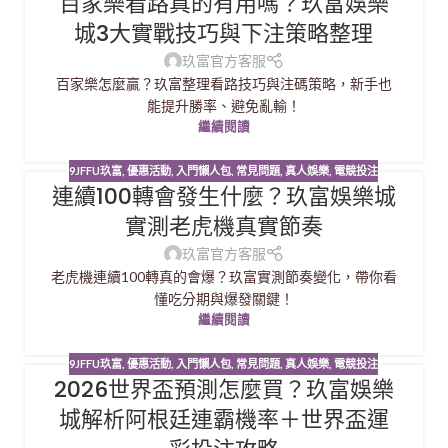
百家樂看路真的有用嗎？玖富娛樂
城3大實戰技巧與下注策略整理
玖富官方客服
百家樂怎麼贏？玖富整理看路技巧與注碼策略，新手也
能提升勝率、避免亂輸！
繼續閱讀
9JFFU玖富
,
優惠活動
,
入門懶人包
,
常見問題
,
真人娛樂
,
電競投注
連續100轉會發生什麼？玖富娛樂城
實測老虎機真實節奏
玖富官方客服
老虎機連續100轉真的會爆？玖富實測節奏變化，帶你看
懂吃分期與爆發關鍵！
繼續閱讀
9JFFU玖富
,
優惠活動
,
入門懶人包
,
常見問題
,
真人娛樂
,
電競投注
2026世界盃預測怎麼買？玖富娛樂
城解析阿根廷連霸機率＋世界盃運