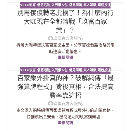
9JFFU玖富
,
優惠活動
,
入門懶人包
,
常見問題
,
真人娛樂
,
電競投注
別再傻傻轉老虎機了！為什麼內行
大咖現在全都轉戰「玖富百家
樂」？
玖富官方客服
拆解大咖轉戰玖富百家樂主因，分享實操看路攻略與限
時連贏活動優惠。
繼續閱讀
9JFFU玖富
,
優惠活動
,
入門懶人包
,
常見問題
,
真人娛樂
,
電競投注
百家樂外掛真的神？破解網傳「最
強算牌程式」背後真相，合法提高
勝率靠這招
玖富官方客服
本文深入揭秘網傳百家樂算牌程式與外掛的詐騙套路，
並推薦出金安全、機制透明的玖富娛樂城。
繼續閱讀