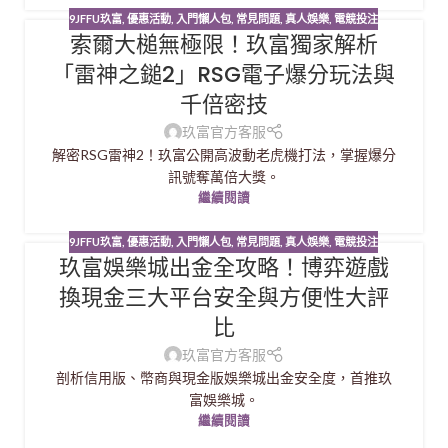
9JFFU玖富
,
優惠活動
,
入門懶人包
,
常見問題
,
真人娛樂
,
電競投注
索爾大槌無極限！玖富獨家解析
「雷神之鎚2」RSG電子爆分玩法與
千倍密技
玖富官方客服
解密RSG雷神2！玖富公開高波動老虎機打法，掌握爆分
訊號奪萬倍大獎。
繼續閱讀
9JFFU玖富
,
優惠活動
,
入門懶人包
,
常見問題
,
真人娛樂
,
電競投注
玖富娛樂城出金全攻略！博弈遊戲
換現金三大平台安全與方便性大評
比
玖富官方客服
剖析信用版、幣商與現金版娛樂城出金安全度，首推玖
富娛樂城。
繼續閱讀