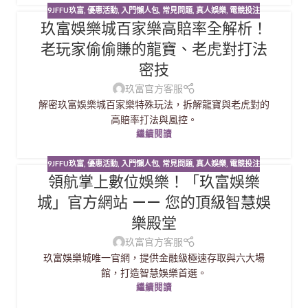
9JFFU玖富
,
優惠活動
,
入門懶人包
,
常見問題
,
真人娛樂
,
電競投注
玖富娛樂城百家樂高賠率全解析！
老玩家偷偷賺的龍寶、老虎對打法
密技
玖富官方客服
解密玖富娛樂城百家樂特殊玩法，拆解龍寶與老虎對的
高賠率打法與風控。
繼續閱讀
9JFFU玖富
,
優惠活動
,
入門懶人包
,
常見問題
,
真人娛樂
,
電競投注
領航掌上數位娛樂！「玖富娛樂
城」官方網站 —— 您的頂級智慧娛
樂殿堂
玖富官方客服
玖富娛樂城唯一官網，提供金融級極速存取與六大場
館，打造智慧娛樂首選。
繼續閱讀