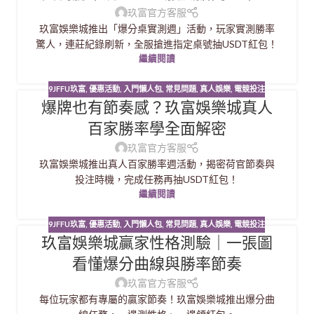
玖富官方客服
玖富娛樂城推出「爆分桌實測週」活動，玩家實測勝率
驚人，連莊紀錄刷新，全服搶進指定桌號抽USDT紅包！
繼續閱讀
9JFFU玖富
,
優惠活動
,
入門懶人包
,
常見問題
,
真人娛樂
,
電競投注
爆牌也有節奏感？玖富娛樂城真人
百家勝率學全面解密
玖富官方客服
玖富娛樂城推出真人百家勝率週活動，揭密荷官節奏與
投注時機，完成任務再抽USDT紅包！
繼續閱讀
9JFFU玖富
,
優惠活動
,
入門懶人包
,
常見問題
,
真人娛樂
,
電競投注
玖富娛樂城贏家性格測驗｜一張圖
看懂爆分曲線與勝率節奏
玖富官方客服
每位玩家都有專屬的贏家節奏！玖富娛樂城推出爆分曲