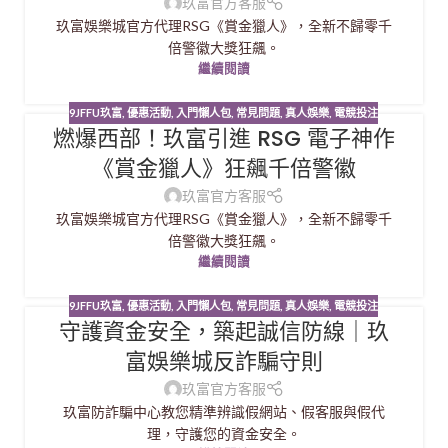
玖富官方客服
玖富娛樂城官方代理RSG《賞金獵人》，全新不歸零千
倍警徽大獎狂飆。
繼續閱讀
9JFFU玖富
,
優惠活動
,
入門懶人包
,
常見問題
,
真人娛樂
,
電競投注
燃爆西部！玖富引進 RSG 電子神作
《賞金獵人》狂飆千倍警徽
玖富官方客服
玖富娛樂城官方代理RSG《賞金獵人》，全新不歸零千
倍警徽大獎狂飆。
繼續閱讀
9JFFU玖富
,
優惠活動
,
入門懶人包
,
常見問題
,
真人娛樂
,
電競投注
守護資金安全，築起誠信防線｜玖
富娛樂城反詐騙守則
玖富官方客服
玖富防詐騙中心教您精準辨識假網站、假客服與假代
理，守護您的資金安全。