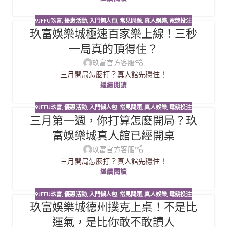
9JFFU玖富
,
優惠活動
,
入門懶人包
,
常見問題
,
真人娛樂
,
電競投注
玖富娛樂城極速百家樂上線！三秒
一局真的頂得住？
玖富官方客服
三月開局怎麼打？真人館先穩住！
繼續閱讀
9JFFU玖富
,
優惠活動
,
入門懶人包
,
常見問題
,
真人娛樂
,
電競投注
三月第一週，你打算怎麼開局？玖
富娛樂城真人館已經開桌
玖富官方客服
三月開局怎麼打？真人館先穩住！
繼續閱讀
9JFFU玖富
,
優惠活動
,
入門懶人包
,
常見問題
,
真人娛樂
,
電競投注
玖富娛樂城德州撲克上桌！不是比
運氣，是比你敢不敢讀人