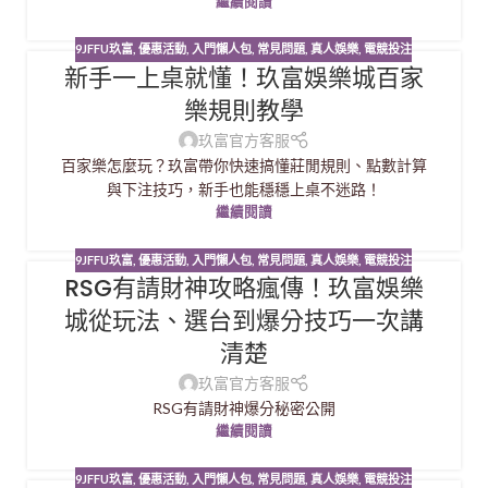
繼續閱讀
9JFFU玖富
,
優惠活動
,
入門懶人包
,
常見問題
,
真人娛樂
,
電競投注
新手一上桌就懂！玖富娛樂城百家
樂規則教學
玖富官方客服
百家樂怎麼玩？玖富帶你快速搞懂莊閒規則、點數計算
與下注技巧，新手也能穩穩上桌不迷路！
繼續閱讀
9JFFU玖富
,
優惠活動
,
入門懶人包
,
常見問題
,
真人娛樂
,
電競投注
RSG有請財神攻略瘋傳！玖富娛樂
城從玩法、選台到爆分技巧一次講
清楚
玖富官方客服
RSG有請財神爆分秘密公開
繼續閱讀
9JFFU玖富
,
優惠活動
,
入門懶人包
,
常見問題
,
真人娛樂
,
電競投注