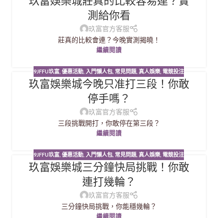
玖富娛樂城莊真的比較容易連？實
測給你看
玖富官方客服
莊真的比較會連？今晚實測揭曉！
繼續閱讀
9JFFU玖富
,
優惠活動
,
入門懶人包
,
常見問題
,
真人娛樂
,
電競投注
玖富娛樂城今晚只准打三段！你敢
停手嗎？
玖富官方客服
三段挑戰開打，你敢停在第三段？
繼續閱讀
9JFFU玖富
,
優惠活動
,
入門懶人包
,
常見問題
,
真人娛樂
,
電競投注
玖富娛樂城三分鐘快局挑戰！你敢
連打幾輪？
玖富官方客服
三分鐘快局挑戰，你能穩幾輪？
繼續閱讀