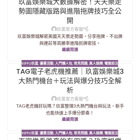
玖富娛樂城大數據解密！天天樂走
勢圖隱藏版路與進階拖牌技巧全公
開
玖富官方客服
玖富娛樂城解密美國天天樂走勢圖，分享拖牌、不出牌
與連莊等高勝率進階抓牌密技。
繼續閱讀
9JFFU玖富
,
優惠活動
,
入門懶人包
,
常見問題
,
真人娛樂
,
電競投注
TAG電子老虎機推薦｜玖富娛樂城3
大熱門機台＋玩法與爆分技巧全解
析
玖富官方客服
TAG老虎機好玩嗎？玖富整理3大熱門機台與玩法，新手
也能快速上手爆分節奏！
繼續閱讀
9JFFU玖富
,
優惠活動
,
入門懶人包
,
常見問題
,
真人娛樂
,
電競投注