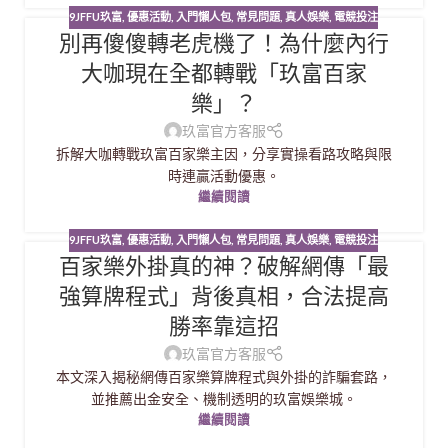
9JFFU玖富
,
優惠活動
,
入門懶人包
,
常見問題
,
真人娛樂
,
電競投注
別再傻傻轉老虎機了！為什麼內行
大咖現在全都轉戰「玖富百家
樂」？
玖富官方客服
拆解大咖轉戰玖富百家樂主因，分享實操看路攻略與限
時連贏活動優惠。
繼續閱讀
9JFFU玖富
,
優惠活動
,
入門懶人包
,
常見問題
,
真人娛樂
,
電競投注
百家樂外掛真的神？破解網傳「最
強算牌程式」背後真相，合法提高
勝率靠這招
玖富官方客服
本文深入揭秘網傳百家樂算牌程式與外掛的詐騙套路，
並推薦出金安全、機制透明的玖富娛樂城。
繼續閱讀