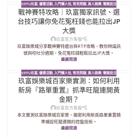
9JFFU玖富
,
優惠活動
,
入門懶人包
,
常見問題
,
真人娛樂
,
電競投注
戰神賽特攻略｜玖富獨家訊號、選
台技巧讓你免花冤枉錢也能拉出JP
大獎
玖富官方客服
玖富娛樂城分享戰神賽特選台與RTP攻略，教你辨識訊
號與咬吐分週期，免花冤枉錢輕鬆拉出JP大獎。
繼續閱讀
9JFFU玖富
,
優惠活動
,
入門懶人包
,
常見問題
,
真人娛樂
,
電競投注
玖富娛樂城百家樂實測：如何利用
新房『路單重置』抓準旺龍連開黃
金期？
玖富官方客服
本文實測玖富娛樂城百家樂，揭密利用新房路單重置精
準捕捉旺龍連開的控盤技術。
繼續閱讀