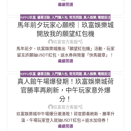
繼續閱讀
9JFFU玖富
,
優惠活動
,
入門懶人包
,
常見問題
,
真人娛樂
,
電競投注
馬年前夕玩家心願榜｜玖富娛樂城
開放我的願望紅包機
玖富官方客服
馬年前夕，玖富娛樂城推出「願望紅包機」活動，玩家
留言許願抽USDT紅包、返水券與限量「快馬徽章」！
繼續閱讀
9JFFU玖富
,
優惠活動
,
入門懶人包
,
常見問題
,
真人娛樂
,
電競投注
真人館午場爆發期！玖富娛樂城荷
官勝率再刷新，中午玩家意外爆
分！
玖富官方客服
玖富娛樂城中午場爆分潮湧現！荷官節奏刷新、勝率升
溫，午場玩家登入就抽USDT紅包＋返水加倍券！
繼續閱讀