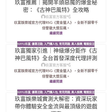
玖富推薦｜揭開羊頭惡魔的爆金秘
密：《古神巴風特》全攻略
玖富官方客服
玖富娛樂城官方代理RSG《賞金獵人》，全新不歸零千
倍警徽大獎狂飆。
繼續閱讀
9JFFU玖富
,
優惠活動
,
入門懶人包
,
常見問題
,
真人娛樂
,
電競投注
玖富獨家引進｜神級爆分鉅作《古
神巴風特》全台首發深度代理評測
玖富官方客服
玖富娛樂城官方代理RSG《賞金獵人》，全新不歸零千
倍警徽大獎狂飆。
繼續閱讀
9JFFU玖富
,
優惠活動
,
入門懶人包
,
常見問題
,
真人娛樂
,
電競投注
玖富娛樂城實測大解密：資深玩家
帶你體驗安全金流與最頂級的遊戲