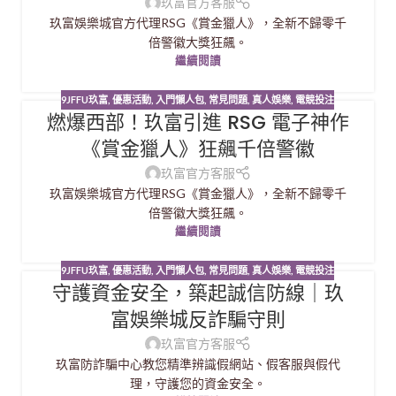
玖富官方客服
玖富娛樂城官方代理RSG《賞金獵人》，全新不歸零千
倍警徽大獎狂飆。
繼續閱讀
9JFFU玖富
,
優惠活動
,
入門懶人包
,
常見問題
,
真人娛樂
,
電競投注
燃爆西部！玖富引進 RSG 電子神作
《賞金獵人》狂飆千倍警徽
玖富官方客服
玖富娛樂城官方代理RSG《賞金獵人》，全新不歸零千
倍警徽大獎狂飆。
繼續閱讀
9JFFU玖富
,
優惠活動
,
入門懶人包
,
常見問題
,
真人娛樂
,
電競投注
守護資金安全，築起誠信防線｜玖
富娛樂城反詐騙守則
玖富官方客服
玖富防詐騙中心教您精準辨識假網站、假客服與假代
理，守護您的資金安全。