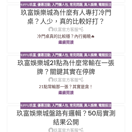
9JFFU玖富
,
優惠活動
,
入門懶人包
,
常見問題
,
真人娛樂
,
電競投注
玖富娛樂城為什麼有人專打冷門
桌？人少，真的比較好打？
玖富官方客服
冷門桌真的比較穩？內行揭曉🔥
繼續閱讀
9JFFU玖富
,
優惠活動
,
入門懶人包
,
常見問題
,
真人娛樂
,
電競投注
玖富娛樂城21點為什麼常輸在一張
牌？關鍵其實在停牌
玖富官方客服
21點常輸那一張？其實是貪！
繼續閱讀
9JFFU玖富
,
優惠活動
,
入門懶人包
,
常見問題
,
真人娛樂
,
電競投注
玖富娛樂城盤路有邏輯？50局實測
結果公開
玖富官方客服