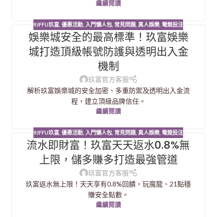
繼續閱讀
9JFFU玖富
,
優惠活動
,
入門懶人包
,
常見問題
,
真人娛樂
,
電競投注
娛樂城安全的最高標準！玖富娛樂
城打造頂級帳號防護與透明出入金
機制
玖富官方客服
解析玖富娛樂城的安全加密、多重防禦及透明出入金流
程，建立頂級品牌信任。
繼續閱讀
9JFFU玖富
,
優惠活動
,
入門懶人包
,
常見問題
,
真人娛樂
,
電競投注
流水即財富！玖富天天返水0.8%無
上限，儲多賺多打造最強管道
玖富官方客服
玖富返水無上限！天天享有0.8%回饋，玩魔龍、21點穩
賺安全點數。
繼續閱讀