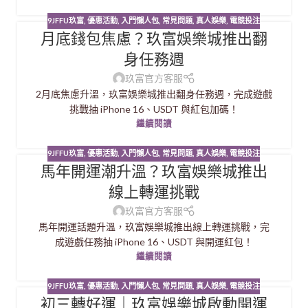
9JFFU玖富
,
優惠活動
,
入門懶人包
,
常見問題
,
真人娛樂
,
電競投注
月底錢包焦慮？玖富娛樂城推出翻
身任務週
玖富官方客服
2月底焦慮升溫，玖富娛樂城推出翻身任務週，完成遊戲
挑戰抽 iPhone 16、USDT 與紅包加碼！
繼續閱讀
9JFFU玖富
,
優惠活動
,
入門懶人包
,
常見問題
,
真人娛樂
,
電競投注
馬年開運潮升溫？玖富娛樂城推出
線上轉運挑戰
玖富官方客服
馬年開運話題升溫，玖富娛樂城推出線上轉運挑戰，完
成遊戲任務抽 iPhone 16、USDT 與開運紅包！
繼續閱讀
9JFFU玖富
,
優惠活動
,
入門懶人包
,
常見問題
,
真人娛樂
,
電競投注
初三轉好運｜玖富娛樂城啟動開運