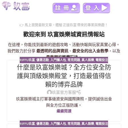
👉 馬上瀏覽最新文章，體驗 正版玖富 帶來的專業與樂趣！
歡迎來到 玖富娛樂城資訊情報站
在這裡，你能找到最新的遊戲攻略、活動快報與玩家真實心得。
我們致力於分享
最透明的品牌資訊
、
最安全的出入金教學
，以及
最熱門的
娛樂玩法
。
9JFFU玖富
,
優惠活動
,
入門懶人包
,
常見問題
,
真人娛樂
,
電競投注
什麼是玖富娛樂城？全方位安全防
護與頂級娛樂殿堂，打造最值得信
賴的博弈品牌
玖富官方客服
玖富娛樂城主打軍事級資安與國際牌照，提供誠信出金
與全方位正版防護。
繼續閱讀
9JFFU玖富
,
優惠活動
,
入門懶人包
,
常見問題
,
真人娛樂
,
電競投注