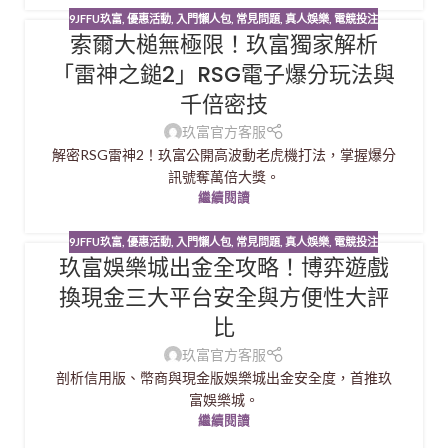
9JFFU玖富
,
優惠活動
,
入門懶人包
,
常見問題
,
真人娛樂
,
電競投注
索爾大槌無極限！玖富獨家解析
「雷神之鎚2」RSG電子爆分玩法與
千倍密技
玖富官方客服
解密RSG雷神2！玖富公開高波動老虎機打法，掌握爆分
訊號奪萬倍大獎。
繼續閱讀
9JFFU玖富
,
優惠活動
,
入門懶人包
,
常見問題
,
真人娛樂
,
電競投注
玖富娛樂城出金全攻略！博弈遊戲
換現金三大平台安全與方便性大評
比
玖富官方客服
剖析信用版、幣商與現金版娛樂城出金安全度，首推玖
富娛樂城。
繼續閱讀