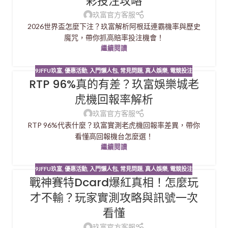
彩投注攻略
玖富官方客服
2026世界盃怎麼下注？玖富解析阿根廷連霸機率與歷史
魔咒，帶你抓高賠率投注機會！
繼續閱讀
9JFFU玖富
,
優惠活動
,
入門懶人包
,
常見問題
,
真人娛樂
,
電競投注
RTP 96%真的有差？玖富娛樂城老
虎機回報率解析
玖富官方客服
RTP 96%代表什麼？玖富實測老虎機回報率差異，帶你
看懂高回報機台怎麼選！
繼續閱讀
9JFFU玖富
,
優惠活動
,
入門懶人包
,
常見問題
,
真人娛樂
,
電競投注
戰神賽特Dcard爆紅真相！怎麼玩
才不輸？玩家實測攻略與訊號一次
看懂
玖富官方客服