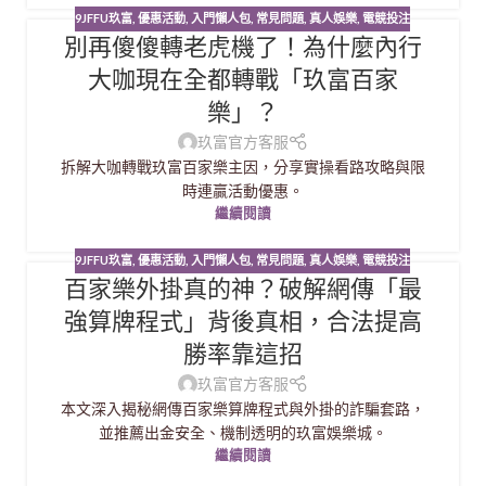
9JFFU玖富
,
優惠活動
,
入門懶人包
,
常見問題
,
真人娛樂
,
電競投注
別再傻傻轉老虎機了！為什麼內行
大咖現在全都轉戰「玖富百家
樂」？
玖富官方客服
拆解大咖轉戰玖富百家樂主因，分享實操看路攻略與限
時連贏活動優惠。
繼續閱讀
9JFFU玖富
,
優惠活動
,
入門懶人包
,
常見問題
,
真人娛樂
,
電競投注
百家樂外掛真的神？破解網傳「最
強算牌程式」背後真相，合法提高
勝率靠這招
玖富官方客服
本文深入揭秘網傳百家樂算牌程式與外掛的詐騙套路，
並推薦出金安全、機制透明的玖富娛樂城。
繼續閱讀