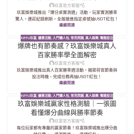
玖富官方客服
玖富娛樂城推出「爆分桌實測週」活動，玩家實測勝率
驚人，連莊紀錄刷新，全服搶進指定桌號抽USDT紅包！
繼續閱讀
9JFFU玖富
,
優惠活動
,
入門懶人包
,
常見問題
,
真人娛樂
,
電競投注
爆牌也有節奏感？玖富娛樂城真人
百家勝率學全面解密
玖富官方客服
玖富娛樂城推出真人百家勝率週活動，揭密荷官節奏與
投注時機，完成任務再抽USDT紅包！
繼續閱讀
9JFFU玖富
,
優惠活動
,
入門懶人包
,
常見問題
,
真人娛樂
,
電競投注
玖富娛樂城贏家性格測驗｜一張圖
看懂爆分曲線與勝率節奏
玖富官方客服
每位玩家都有專屬的贏家節奏！玖富娛樂城推出爆分曲