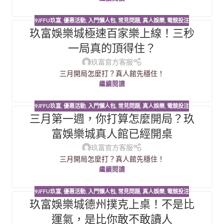
9JFFU玖富
,
優惠活動
,
入門懶人包
,
常見問題
,
真人娛樂
,
電競投注
玖富娛樂城極速百家樂上線！三秒
一局真的頂得住？
玖富官方客服
三月開局怎麼打？真人館先穩住！
繼續閱讀
9JFFU玖富
,
優惠活動
,
入門懶人包
,
常見問題
,
真人娛樂
,
電競投注
三月第一週，你打算怎麼開局？玖
富娛樂城真人館已經開桌
玖富官方客服
三月開局怎麼打？真人館先穩住！
繼續閱讀
9JFFU玖富
,
優惠活動
,
入門懶人包
,
常見問題
,
真人娛樂
,
電競投注
玖富娛樂城德州撲克上桌！不是比
運氣，是比你敢不敢讀人