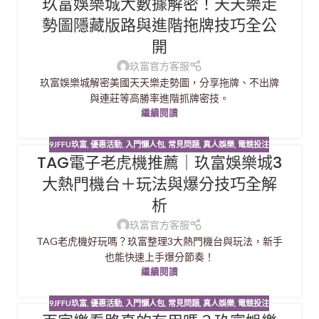
玖富娛樂城大數據解密！天天樂走
勢圖隱藏版路與進階拖牌技巧全公
開
玖富官方客服
玖富娛樂城解密美國天天樂走勢圖，分享拖牌、不出牌
與連莊等高勝率進階抓牌密技。
繼續閱讀
9JFFU玖富
,
優惠活動
,
入門懶人包
,
常見問題
,
真人娛樂
,
電競投注
TAG電子老虎機推薦｜玖富娛樂城3
大熱門機台＋玩法與爆分技巧全解
析
玖富官方客服
TAG老虎機好玩嗎？玖富整理3大熱門機台與玩法，新手
也能快速上手爆分節奏！
繼續閱讀
9JFFU玖富
,
優惠活動
,
入門懶人包
,
常見問題
,
真人娛樂
,
電競投注