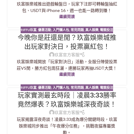
玖富娛樂城推出遊戲輪盤日，玩家下注即可轉輪盤抽紅
包、USDT與 iPhone 16，週一也能一路轉到賺！
繼續閱讀
9JFFU玖富
,
優惠活動
,
入門懶人包
,
常見問題
,
真人娛樂
,
電競投注
今晚你是莊還是閒？玖富娛樂城推
出玩家對決日，投票贏紅包！
玖富官方客服
玖富娛樂城開放「玩家對決日」活動，全服分陣營投票
莊VS閒，勝方紅包雨狂灑，連勝玩家再抽USDT大獎！
繼續閱讀
9JFFU玖富
,
優惠活動
,
入門懶人包
,
常見問題
,
真人娛樂
,
電競投注
玩家實測最玄時段｜凌晨3:33勝率
竟然爆表？玖富娛樂城深夜奇談！
玖富官方客服
玩家揭露深夜奇談！凌晨3:33成為爆分關鍵時段，玖富
娛樂城同步推出「午夜爆分任務」，挑戰夜貓專屬獎
勵。