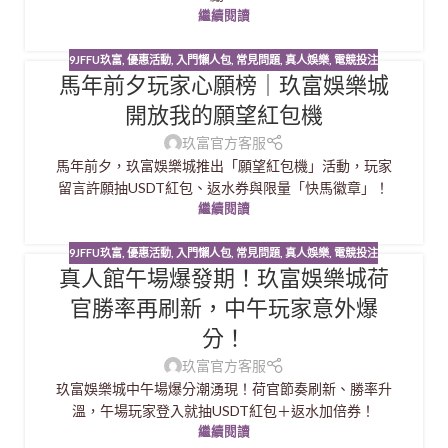
繼續閱讀
9JFFU玖富
,
優惠活動
,
入門懶人包
,
常見問題
,
真人娛樂
,
電競投注
馬年前夕玩家心願榜｜玖富娛樂城
開放我的願望紅包機
玖富官方客服
馬年前夕，玖富娛樂城推出「願望紅包機」活動，玩家
留言許願抽USDT紅包、返水券與限量「快馬徽章」！
繼續閱讀
9JFFU玖富
,
優惠活動
,
入門懶人包
,
常見問題
,
真人娛樂
,
電競投注
真人館午場爆發期！玖富娛樂城荷
官勝率再刷新，中午玩家意外爆
分！
玖富官方客服
玖富娛樂城中午場爆分潮湧現！荷官節奏刷新、勝率升
溫，午場玩家登入就抽USDT紅包＋返水加倍券！
繼續閱讀