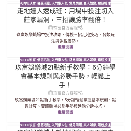
9JFFU玖富
,
優惠活動
,
入門懶人包
,
常見問題
,
真人娛樂
,
電競投注
走地達人速成班：用場中投注切入
莊家漏洞，三招讓勝率翻倍！
玖富官方客服
玖富娛樂城場中投注攻略，傳授三招走地技巧、各類玩
法與免稅優勢。
繼續閱讀
9JFFU玖富
,
優惠活動
,
入門懶人包
,
常見問題
,
真人娛樂
,
電競投注
玖富娛樂城21點新手教學：5分鐘學
會基本規則與必勝手勢，輕鬆上
手！
玖富官方客服
玖富娛樂城21點新手教學，5分鐘輕鬆掌握基本規則、點
數計算、實體賭場必勝手勢與進階分牌技巧。
繼續閱讀
9JFFU玖富
,
優惠活動
,
入門懶人包
,
常見問題
,
真人娛樂
,
電競投注