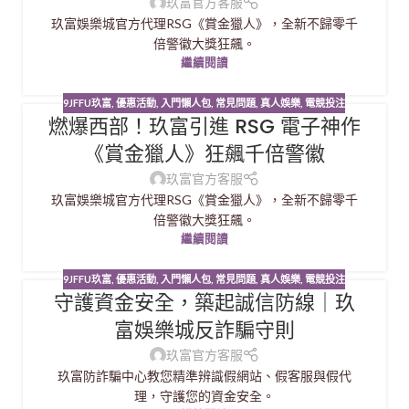
玖富官方客服
玖富娛樂城官方代理RSG《賞金獵人》，全新不歸零千
倍警徽大獎狂飆。
繼續閱讀
9JFFU玖富
,
優惠活動
,
入門懶人包
,
常見問題
,
真人娛樂
,
電競投注
燃爆西部！玖富引進 RSG 電子神作
《賞金獵人》狂飆千倍警徽
玖富官方客服
玖富娛樂城官方代理RSG《賞金獵人》，全新不歸零千
倍警徽大獎狂飆。
繼續閱讀
9JFFU玖富
,
優惠活動
,
入門懶人包
,
常見問題
,
真人娛樂
,
電競投注
守護資金安全，築起誠信防線｜玖
富娛樂城反詐騙守則
玖富官方客服
玖富防詐騙中心教您精準辨識假網站、假客服與假代
理，守護您的資金安全。