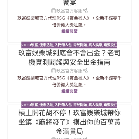
饗宴
玖富官方客服
玖富娛樂城官方代理RSG《賞金獵人》，全新不歸零千
倍警徽大獎狂飆。
繼續閱讀
9JFFU玖富
,
優惠活動
,
入門懶人包
,
常見問題
,
真人娛樂
,
電競投注
玖富娛樂城到底會不會出金？老司
機實測闢謠與安全出金指南
玖富官方客服
玖富娛樂城官方代理RSG《賞金獵人》，全新不歸零千
倍警徽大獎狂飆。
繼續閱讀
9JFFU玖富
,
優惠活動
,
入門懶人包
,
常見問題
,
真人娛樂
,
電競投注
槓上開花胡不停！玖富娛樂城帶你
坐鎮《麻將發了》摸出你的百萬黃
金滿貫局