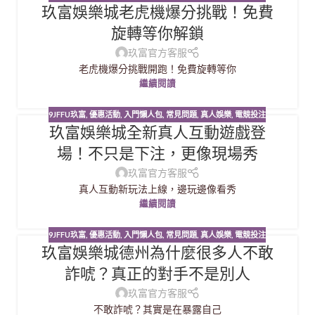
玖富娛樂城老虎機爆分挑戰！免費
旋轉等你解鎖
玖富官方客服
老虎機爆分挑戰開跑！免費旋轉等你
繼續閱讀
9JFFU玖富
,
優惠活動
,
入門懶人包
,
常見問題
,
真人娛樂
,
電競投注
玖富娛樂城全新真人互動遊戲登
場！不只是下注，更像現場秀
玖富官方客服
真人互動新玩法上線，邊玩邊像看秀
繼續閱讀
9JFFU玖富
,
優惠活動
,
入門懶人包
,
常見問題
,
真人娛樂
,
電競投注
玖富娛樂城德州為什麼很多人不敢
詐唬？真正的對手不是別人
玖富官方客服
不敢詐唬？其實是在暴露自己