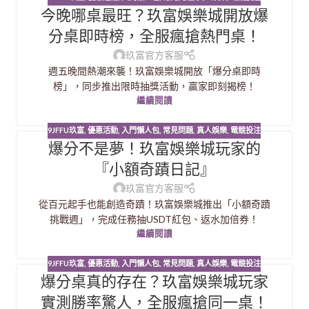
今晚哪桌最旺？玖富娛樂城開放爆
分桌即時榜，全服瘋搶熱門桌！
玖富官方客服
週五晚間熱潮來襲！玖富娛樂城開放「爆分桌即時
榜」，同步推出限時抽獎活動，贏家即刻揭榜！
繼續閱讀
9JFFU玖富
,
優惠活動
,
入門懶人包
,
常見問題
,
真人娛樂
,
電競投注
爆分不是夢！玖富娛樂城玩家的
『小額奇蹟日記』
玖富官方客服
從百元起手也能創造奇蹟！玖富娛樂城推出「小額奇蹟
挑戰週」，完成任務抽USDT紅包、返水加倍券！
繼續閱讀
9JFFU玖富
,
優惠活動
,
入門懶人包
,
常見問題
,
真人娛樂
,
電競投注
爆分桌真的存在？玖富娛樂城玩家
實測勝率驚人，全服瘋搶同一桌！