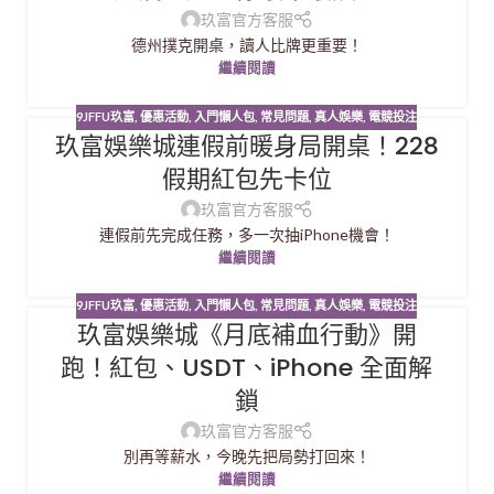
玖富官方客服
德州撲克開桌，讀人比牌更重要！
繼續閱讀
9JFFU玖富
,
優惠活動
,
入門懶人包
,
常見問題
,
真人娛樂
,
電競投注
玖富娛樂城連假前暖身局開桌！228
假期紅包先卡位
玖富官方客服
連假前先完成任務，多一次抽iPhone機會！
繼續閱讀
9JFFU玖富
,
優惠活動
,
入門懶人包
,
常見問題
,
真人娛樂
,
電競投注
玖富娛樂城《月底補血行動》開
跑！紅包、USDT、iPhone 全面解
鎖
玖富官方客服
別再等薪水，今晚先把局勢打回來！
繼續閱讀