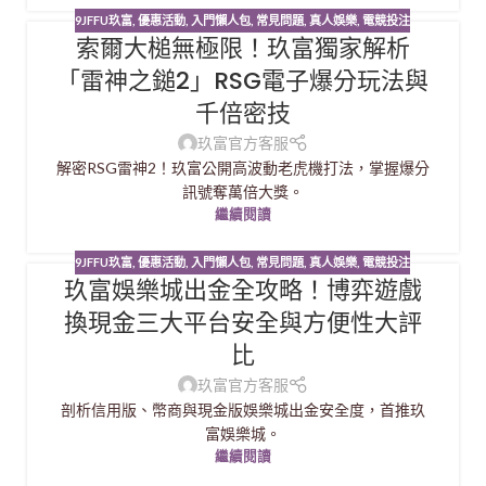
9JFFU玖富
,
優惠活動
,
入門懶人包
,
常見問題
,
真人娛樂
,
電競投注
索爾大槌無極限！玖富獨家解析
「雷神之鎚2」RSG電子爆分玩法與
千倍密技
玖富官方客服
解密RSG雷神2！玖富公開高波動老虎機打法，掌握爆分
訊號奪萬倍大獎。
繼續閱讀
9JFFU玖富
,
優惠活動
,
入門懶人包
,
常見問題
,
真人娛樂
,
電競投注
玖富娛樂城出金全攻略！博弈遊戲
換現金三大平台安全與方便性大評
比
玖富官方客服
剖析信用版、幣商與現金版娛樂城出金安全度，首推玖
富娛樂城。
繼續閱讀