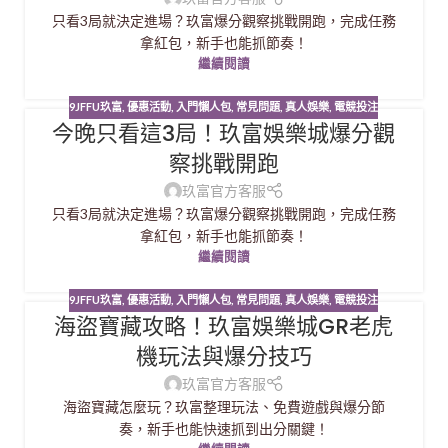
只看3局就決定進場？玖富爆分觀察挑戰開跑，完成任務
拿紅包，新手也能抓節奏！
繼續閱讀
9JFFU玖富
,
優惠活動
,
入門懶人包
,
常見問題
,
真人娛樂
,
電競投注
今晚只看這3局！玖富娛樂城爆分觀
察挑戰開跑
玖富官方客服
只看3局就決定進場？玖富爆分觀察挑戰開跑，完成任務
拿紅包，新手也能抓節奏！
繼續閱讀
9JFFU玖富
,
優惠活動
,
入門懶人包
,
常見問題
,
真人娛樂
,
電競投注
海盜寶藏攻略！玖富娛樂城GR老虎
機玩法與爆分技巧
玖富官方客服
海盜寶藏怎麼玩？玖富整理玩法、免費遊戲與爆分節
奏，新手也能快速抓到出分關鍵！