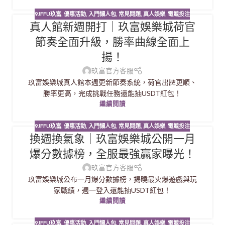
9JFFU玖富
,
優惠活動
,
入門懶人包
,
常見問題
,
真人娛樂
,
電競投注
真人館新週開打｜玖富娛樂城荷官
節奏全面升級，勝率曲線全面上
揚！
玖富官方客服
玖富娛樂城真人館本週更新節奏系統，荷官出牌更順、
勝率更高，完成挑戰任務還能抽USDT紅包！
繼續閱讀
9JFFU玖富
,
優惠活動
,
入門懶人包
,
常見問題
,
真人娛樂
,
電競投注
換週換氣象｜玖富娛樂城公開一月
爆分數據榜，全服最強贏家曝光！
玖富官方客服
玖富娛樂城公布一月爆分數據榜，揭曉最火爆遊戲與玩
家戰績，週一登入還能抽USDT紅包！
繼續閱讀
9JFFU玖富
,
優惠活動
,
入門懶人包
,
常見問題
,
真人娛樂
,
電競投注