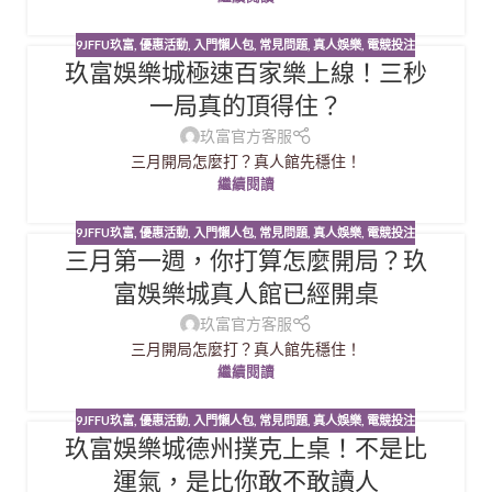
9JFFU玖富
,
優惠活動
,
入門懶人包
,
常見問題
,
真人娛樂
,
電競投注
玖富娛樂城極速百家樂上線！三秒
一局真的頂得住？
玖富官方客服
三月開局怎麼打？真人館先穩住！
繼續閱讀
9JFFU玖富
,
優惠活動
,
入門懶人包
,
常見問題
,
真人娛樂
,
電競投注
三月第一週，你打算怎麼開局？玖
富娛樂城真人館已經開桌
玖富官方客服
三月開局怎麼打？真人館先穩住！
繼續閱讀
9JFFU玖富
,
優惠活動
,
入門懶人包
,
常見問題
,
真人娛樂
,
電競投注
玖富娛樂城德州撲克上桌！不是比
運氣，是比你敢不敢讀人