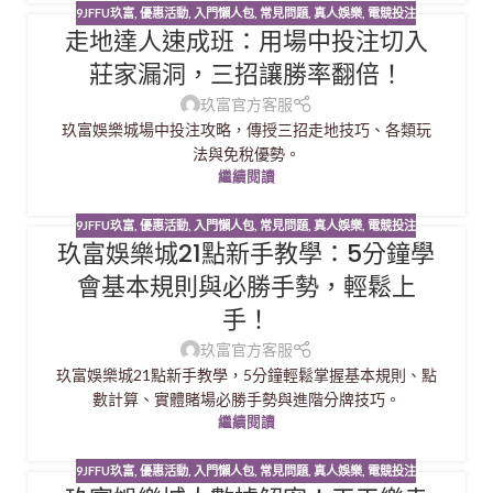
9JFFU玖富
,
優惠活動
,
入門懶人包
,
常見問題
,
真人娛樂
,
電競投注
走地達人速成班：用場中投注切入
莊家漏洞，三招讓勝率翻倍！
玖富官方客服
玖富娛樂城場中投注攻略，傳授三招走地技巧、各類玩
法與免稅優勢。
繼續閱讀
9JFFU玖富
,
優惠活動
,
入門懶人包
,
常見問題
,
真人娛樂
,
電競投注
玖富娛樂城21點新手教學：5分鐘學
會基本規則與必勝手勢，輕鬆上
手！
玖富官方客服
玖富娛樂城21點新手教學，5分鐘輕鬆掌握基本規則、點
數計算、實體賭場必勝手勢與進階分牌技巧。
繼續閱讀
9JFFU玖富
,
優惠活動
,
入門懶人包
,
常見問題
,
真人娛樂
,
電競投注