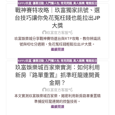
9JFFU玖富
,
優惠活動
,
入門懶人包
,
常見問題
,
真人娛樂
,
電競投注
戰神賽特攻略｜玖富獨家訊號、選
台技巧讓你免花冤枉錢也能拉出JP
大獎
玖富官方客服
玖富娛樂城分享戰神賽特選台與RTP攻略，教你辨識訊
號與咬吐分週期，免花冤枉錢輕鬆拉出JP大獎。
繼續閱讀
9JFFU玖富
,
優惠活動
,
入門懶人包
,
常見問題
,
真人娛樂
,
電競投注
玖富娛樂城百家樂實測：如何利用
新房『路單重置』抓準旺龍連開黃
金期？
玖富官方客服
本文實測玖富娛樂城百家樂，揭密利用新房路單重置精
準捕捉旺龍連開的控盤技術。
繼續閱讀