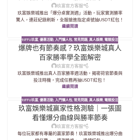
玖富官方客服
玖富娛樂城推出「爆分桌實測週」活動，玩家實測勝率
驚人，連莊紀錄刷新，全服搶進指定桌號抽USDT紅包！
繼續閱讀
9JFFU玖富
,
優惠活動
,
入門懶人包
,
常見問題
,
真人娛樂
,
電競投注
爆牌也有節奏感？玖富娛樂城真人
百家勝率學全面解密
玖富官方客服
玖富娛樂城推出真人百家勝率週活動，揭密荷官節奏與
投注時機，完成任務再抽USDT紅包！
繼續閱讀
9JFFU玖富
,
優惠活動
,
入門懶人包
,
常見問題
,
真人娛樂
,
電競投注
玖富娛樂城贏家性格測驗｜一張圖
看懂爆分曲線與勝率節奏
玖富官方客服
每位玩家都有專屬的贏家節奏！玖富娛樂城推出爆分曲