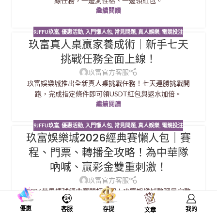
線任務，一邊測性格、一邊領紅包。
繼續閱讀
9JFFU玖富
,
優惠活動
,
入門懶人包
,
常見問題
,
真人娛樂
,
電競投注
玖富真人桌贏家養成術｜新手七天
挑戰任務全面上線！
玖富官方客服
玖富娛樂城推出全新真人桌挑戰任務！七天連勝挑戰開
跑，完成指定條件即可領USDT紅包與返水加倍。
繼續閱讀
9JFFU玖富
,
優惠活動
,
入門懶人包
,
常見問題
,
真人娛樂
,
電競投注
玖富娛樂城2026經典賽懶人包｜賽
程、門票、轉播全攻略！為中華隊
吶喊、贏彩金雙重刺激！
玖富官方客服
2026世界棒球經典賽開打在即！玖富娛樂城整理最完整
賽程、門票、轉播與投注攻略，陪你邊看邊贏！
優惠
客服
我的
存提
文章
繼續閱讀