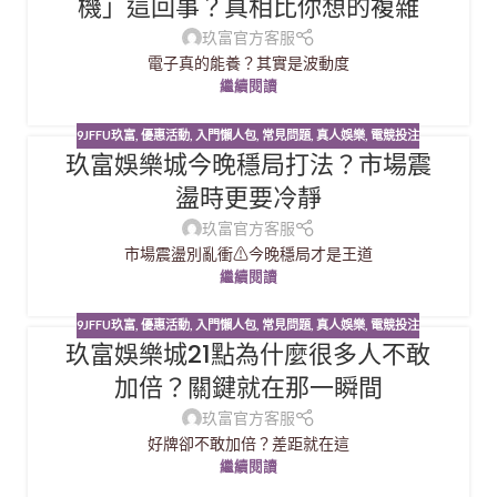
機」這回事？真相比你想的複雜
玖富官方客服
電子真的能養？其實是波動度
繼續閱讀
9JFFU玖富
,
優惠活動
,
入門懶人包
,
常見問題
,
真人娛樂
,
電競投注
玖富娛樂城今晚穩局打法？市場震
盪時更要冷靜
玖富官方客服
市場震盪別亂衝⚠今晚穩局才是王道
繼續閱讀
9JFFU玖富
,
優惠活動
,
入門懶人包
,
常見問題
,
真人娛樂
,
電競投注
玖富娛樂城21點為什麼很多人不敢
加倍？關鍵就在那一瞬間
玖富官方客服
好牌卻不敢加倍？差距就在這
繼續閱讀