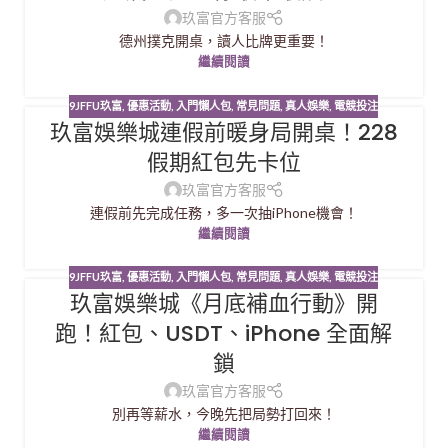
玖富官方客服
德州撲克開桌，讀人比牌更重要！
繼續閱讀
9JFFU玖富
,
優惠活動
,
入門懶人包
,
常見問題
,
真人娛樂
,
電競投注
玖富娛樂城連假前暖身局開桌！228
假期紅包先卡位
玖富官方客服
連假前先完成任務，多一次抽iPhone機會！
繼續閱讀
9JFFU玖富
,
優惠活動
,
入門懶人包
,
常見問題
,
真人娛樂
,
電競投注
玖富娛樂城《月底補血行動》開
跑！紅包、USDT、iPhone 全面解
鎖
玖富官方客服
別再等薪水，今晚先把局勢打回來！
繼續閱讀