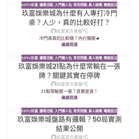
9JFFU玖富
,
優惠活動
,
入門懶人包
,
常見問題
,
真人娛樂
,
電競投注
玖富娛樂城為什麼有人專打冷門
桌？人少，真的比較好打？
玖富官方客服
冷門桌真的比較穩？內行揭曉🔥
繼續閱讀
9JFFU玖富
,
優惠活動
,
入門懶人包
,
常見問題
,
真人娛樂
,
電競投注
玖富娛樂城21點為什麼常輸在一張
牌？關鍵其實在停牌
玖富官方客服
21點常輸那一張？其實是貪！
繼續閱讀
9JFFU玖富
,
優惠活動
,
入門懶人包
,
常見問題
,
真人娛樂
,
電競投注
玖富娛樂城盤路有邏輯？50局實測
結果公開
玖富官方客服