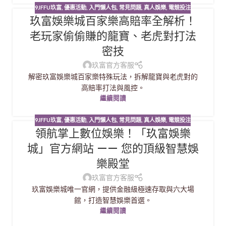
9JFFU玖富
,
優惠活動
,
入門懶人包
,
常見問題
,
真人娛樂
,
電競投注
玖富娛樂城百家樂高賠率全解析！
老玩家偷偷賺的龍寶、老虎對打法
密技
玖富官方客服
解密玖富娛樂城百家樂特殊玩法，拆解龍寶與老虎對的
高賠率打法與風控。
繼續閱讀
9JFFU玖富
,
優惠活動
,
入門懶人包
,
常見問題
,
真人娛樂
,
電競投注
領航掌上數位娛樂！「玖富娛樂
城」官方網站 —— 您的頂級智慧娛
樂殿堂
玖富官方客服
玖富娛樂城唯一官網，提供金融級極速存取與六大場
館，打造智慧娛樂首選。
繼續閱讀