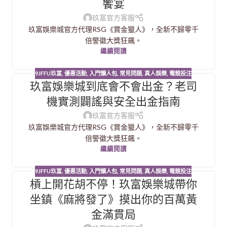
饗宴
玖富官方客服
玖富娛樂城官方代理RSG《賞金獵人》，全新不歸零千
倍警徽大獎狂飆。
繼續閱讀
9JFFU玖富
,
優惠活動
,
入門懶人包
,
常見問題
,
真人娛樂
,
電競投注
玖富娛樂城到底會不會出金？老司
機實測闢謠與安全出金指南
玖富官方客服
玖富娛樂城官方代理RSG《賞金獵人》，全新不歸零千
倍警徽大獎狂飆。
繼續閱讀
9JFFU玖富
,
優惠活動
,
入門懶人包
,
常見問題
,
真人娛樂
,
電競投注
槓上開花胡不停！玖富娛樂城帶你
坐鎮《麻將發了》摸出你的百萬黃
金滿貫局