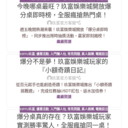
今晚哪桌最旺？玖富娛樂城開放爆
分桌即時榜，全服瘋搶熱門桌！
玖富官方客服
週五晚間熱潮來襲！玖富娛樂城開放「爆分桌即時
榜」，同步推出限時抽獎活動，贏家即刻揭榜！
繼續閱讀
9JFFU玖富
,
優惠活動
,
入門懶人包
,
常見問題
,
真人娛樂
,
電競投注
爆分不是夢！玖富娛樂城玩家的
『小額奇蹟日記』
玖富官方客服
從百元起手也能創造奇蹟！玖富娛樂城推出「小額奇蹟
挑戰週」，完成任務抽USDT紅包、返水加倍券！
繼續閱讀
9JFFU玖富
,
優惠活動
,
入門懶人包
,
常見問題
,
真人娛樂
,
電競投注
爆分桌真的存在？玖富娛樂城玩家
實測勝率驚人，全服瘋搶同一桌！