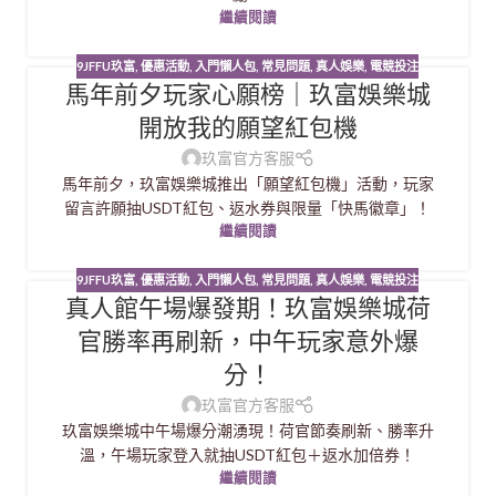
繼續閱讀
9JFFU玖富
,
優惠活動
,
入門懶人包
,
常見問題
,
真人娛樂
,
電競投注
馬年前夕玩家心願榜｜玖富娛樂城
開放我的願望紅包機
玖富官方客服
馬年前夕，玖富娛樂城推出「願望紅包機」活動，玩家
留言許願抽USDT紅包、返水券與限量「快馬徽章」！
繼續閱讀
9JFFU玖富
,
優惠活動
,
入門懶人包
,
常見問題
,
真人娛樂
,
電競投注
真人館午場爆發期！玖富娛樂城荷
官勝率再刷新，中午玩家意外爆
分！
玖富官方客服
玖富娛樂城中午場爆分潮湧現！荷官節奏刷新、勝率升
溫，午場玩家登入就抽USDT紅包＋返水加倍券！
繼續閱讀