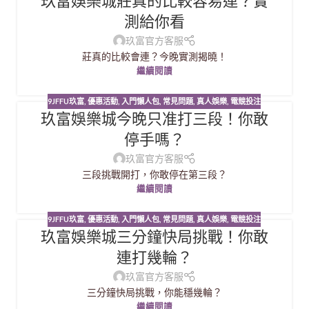
玖富娛樂城莊真的比較容易連？實
測給你看
玖富官方客服
莊真的比較會連？今晚實測揭曉！
繼續閱讀
9JFFU玖富
,
優惠活動
,
入門懶人包
,
常見問題
,
真人娛樂
,
電競投注
玖富娛樂城今晚只准打三段！你敢
停手嗎？
玖富官方客服
三段挑戰開打，你敢停在第三段？
繼續閱讀
9JFFU玖富
,
優惠活動
,
入門懶人包
,
常見問題
,
真人娛樂
,
電競投注
玖富娛樂城三分鐘快局挑戰！你敢
連打幾輪？
玖富官方客服
三分鐘快局挑戰，你能穩幾輪？
繼續閱讀