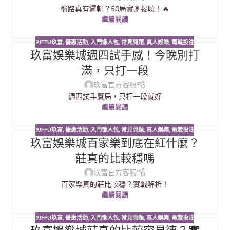
盤路真有邏輯？50局實測揭曉！🔥
繼續閱讀
9JFFU玖富
,
優惠活動
,
入門懶人包
,
常見問題
,
真人娛樂
,
電競投注
玖富娛樂城週四試手感！今晚別打
滿，只打一段
玖富官方客服
週四試手感局，只打一段就好
繼續閱讀
9JFFU玖富
,
優惠活動
,
入門懶人包
,
常見問題
,
真人娛樂
,
電競投注
玖富娛樂城百家樂到底在紅什麼？
莊真的比較穩嗎
玖富官方客服
百家樂真的莊比較穩？實戰解析！
繼續閱讀
9JFFU玖富
,
優惠活動
,
入門懶人包
,
常見問題
,
真人娛樂
,
電競投注