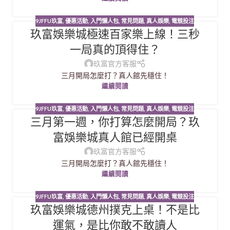
9JFFU玖富
,
優惠活動
,
入門懶人包
,
常見問題
,
真人娛樂
,
電競投注
玖富娛樂城極速百家樂上線！三秒
一局真的頂得住？
玖富官方客服
三月開局怎麼打？真人館先穩住！
繼續閱讀
9JFFU玖富
,
優惠活動
,
入門懶人包
,
常見問題
,
真人娛樂
,
電競投注
三月第一週，你打算怎麼開局？玖
富娛樂城真人館已經開桌
玖富官方客服
三月開局怎麼打？真人館先穩住！
繼續閱讀
9JFFU玖富
,
優惠活動
,
入門懶人包
,
常見問題
,
真人娛樂
,
電競投注
玖富娛樂城德州撲克上桌！不是比
運氣，是比你敢不敢讀人