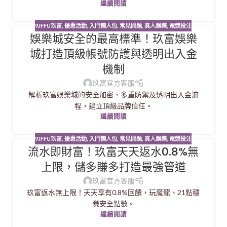
繼續閱讀
9JFFU玖富
,
優惠活動
,
入門懶人包
,
常見問題
,
真人娛樂
,
電競投注
娛樂城安全的最高標準！玖富娛樂
城打造頂級帳號防護與透明出入金
機制
玖富官方客服
解析玖富娛樂城的安全加密、多重防禦及透明出入金流
程，建立頂級品牌信任。
繼續閱讀
9JFFU玖富
,
優惠活動
,
入門懶人包
,
常見問題
,
真人娛樂
,
電競投注
流水即財富！玖富天天返水0.8%無
上限，儲多賺多打造最強管道
玖富官方客服
玖富返水無上限！天天享有0.8%回饋，玩魔龍、21點穩
賺安全點數。
繼續閱讀