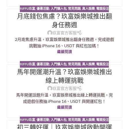
9JFFU玖富
,
優惠活動
,
入門懶人包
,
常見問題
,
真人娛樂
,
電競投注
月底錢包焦慮？玖富娛樂城推出翻
身任務週
玖富官方客服
2月底焦慮升溫，玖富娛樂城推出翻身任務週，完成遊戲
挑戰抽 iPhone 16、USDT 與紅包加碼！
繼續閱讀
9JFFU玖富
,
優惠活動
,
入門懶人包
,
常見問題
,
真人娛樂
,
電競投注
馬年開運潮升溫？玖富娛樂城推出
線上轉運挑戰
玖富官方客服
馬年開運話題升溫，玖富娛樂城推出線上轉運挑戰，完
成遊戲任務抽 iPhone 16、USDT 與開運紅包！
繼續閱讀
9JFFU玖富
,
優惠活動
,
入門懶人包
,
常見問題
,
真人娛樂
,
電競投注
初三轉好運｜玖富娛樂城啟動開運