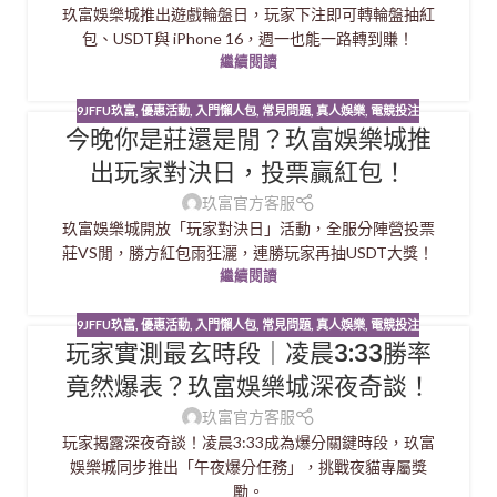
玖富娛樂城推出遊戲輪盤日，玩家下注即可轉輪盤抽紅
包、USDT與 iPhone 16，週一也能一路轉到賺！
繼續閱讀
9JFFU玖富
,
優惠活動
,
入門懶人包
,
常見問題
,
真人娛樂
,
電競投注
今晚你是莊還是閒？玖富娛樂城推
出玩家對決日，投票贏紅包！
玖富官方客服
玖富娛樂城開放「玩家對決日」活動，全服分陣營投票
莊VS閒，勝方紅包雨狂灑，連勝玩家再抽USDT大獎！
繼續閱讀
9JFFU玖富
,
優惠活動
,
入門懶人包
,
常見問題
,
真人娛樂
,
電競投注
玩家實測最玄時段｜凌晨3:33勝率
竟然爆表？玖富娛樂城深夜奇談！
玖富官方客服
玩家揭露深夜奇談！凌晨3:33成為爆分關鍵時段，玖富
娛樂城同步推出「午夜爆分任務」，挑戰夜貓專屬獎
勵。