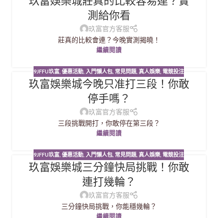
玖富娛樂城莊真的比較容易連？實
測給你看
玖富官方客服
莊真的比較會連？今晚實測揭曉！
繼續閱讀
9JFFU玖富
,
優惠活動
,
入門懶人包
,
常見問題
,
真人娛樂
,
電競投注
玖富娛樂城今晚只准打三段！你敢
停手嗎？
玖富官方客服
三段挑戰開打，你敢停在第三段？
繼續閱讀
9JFFU玖富
,
優惠活動
,
入門懶人包
,
常見問題
,
真人娛樂
,
電競投注
玖富娛樂城三分鐘快局挑戰！你敢
連打幾輪？
玖富官方客服
三分鐘快局挑戰，你能穩幾輪？
繼續閱讀