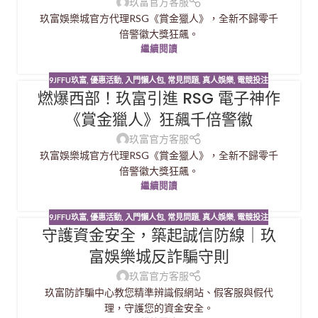
玖富官方客服
玖富娛樂城官方代理RSG《賞金獵人》，全新不歸零千
倍警徽大獎狂飆。
繼續閱讀
9JFFU玖富
,
優惠活動
,
入門懶人包
,
常見問題
,
真人娛樂
,
電競投注
燃爆西部！玖富引進 RSG 電子神作
《賞金獵人》狂飆千倍警徽
玖富官方客服
玖富娛樂城官方代理RSG《賞金獵人》，全新不歸零千
倍警徽大獎狂飆。
繼續閱讀
9JFFU玖富
,
優惠活動
,
入門懶人包
,
常見問題
,
真人娛樂
,
電競投注
守護資金安全，築起誠信防線｜玖
富娛樂城反詐騙守則
玖富官方客服
玖富防詐騙中心教您精準辨識假網站、假客服與假代
理，守護您的資金安全。