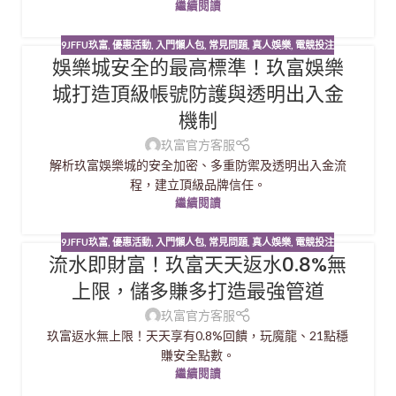
繼續閱讀
9JFFU玖富
,
優惠活動
,
入門懶人包
,
常見問題
,
真人娛樂
,
電競投注
娛樂城安全的最高標準！玖富娛樂
城打造頂級帳號防護與透明出入金
機制
玖富官方客服
解析玖富娛樂城的安全加密、多重防禦及透明出入金流
程，建立頂級品牌信任。
繼續閱讀
9JFFU玖富
,
優惠活動
,
入門懶人包
,
常見問題
,
真人娛樂
,
電競投注
流水即財富！玖富天天返水0.8%無
上限，儲多賺多打造最強管道
玖富官方客服
玖富返水無上限！天天享有0.8%回饋，玩魔龍、21點穩
賺安全點數。
繼續閱讀