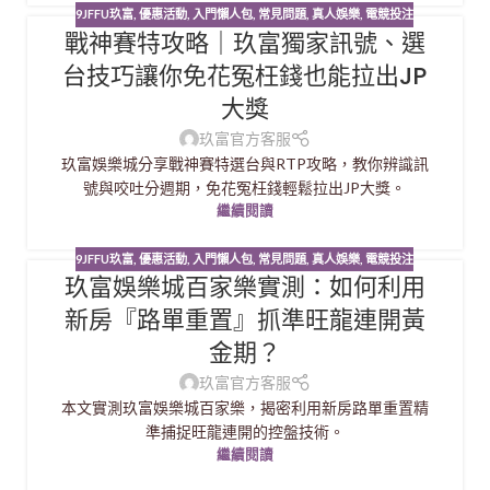
9JFFU玖富
,
優惠活動
,
入門懶人包
,
常見問題
,
真人娛樂
,
電競投注
戰神賽特攻略｜玖富獨家訊號、選
台技巧讓你免花冤枉錢也能拉出JP
大獎
玖富官方客服
玖富娛樂城分享戰神賽特選台與RTP攻略，教你辨識訊
號與咬吐分週期，免花冤枉錢輕鬆拉出JP大獎。
繼續閱讀
9JFFU玖富
,
優惠活動
,
入門懶人包
,
常見問題
,
真人娛樂
,
電競投注
玖富娛樂城百家樂實測：如何利用
新房『路單重置』抓準旺龍連開黃
金期？
玖富官方客服
本文實測玖富娛樂城百家樂，揭密利用新房路單重置精
準捕捉旺龍連開的控盤技術。
繼續閱讀