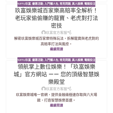
9JFFU玖富
,
優惠活動
,
入門懶人包
,
常見問題
,
真人娛樂
,
電競投注
玖富娛樂城百家樂高賠率全解析！
老玩家偷偷賺的龍寶、老虎對打法
密技
玖富官方客服
解密玖富娛樂城百家樂特殊玩法，拆解龍寶與老虎對的
高賠率打法與風控。
繼續閱讀
9JFFU玖富
,
優惠活動
,
入門懶人包
,
常見問題
,
真人娛樂
,
電競投注
領航掌上數位娛樂！「玖富娛樂
城」官方網站 —— 您的頂級智慧娛
樂殿堂
玖富官方客服
玖富娛樂城唯一官網，提供金融級極速存取與六大場
館，打造智慧娛樂首選。
繼續閱讀