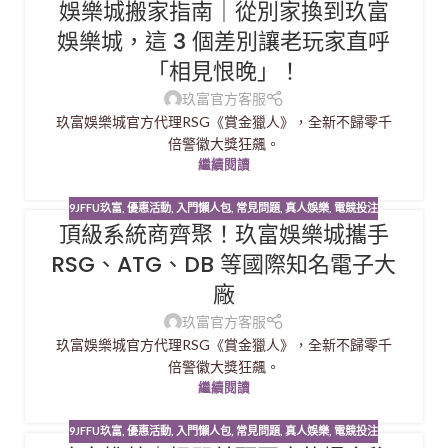
娛樂城搬家指南｜從別家換到玖富
娛樂城，這 3 個差別讓老玩家直呼
「相見恨晚」！
玖富官方客服
玖富娛樂城官方代理RSG《賞金獵人》，全新不歸零千
倍警徽大獎狂飆。
繼續閱讀
9JFFU玖富
,
優惠活動
,
入門懶人包
,
常見問題
,
真人娛樂
,
電競投注
頂級系統商齊聚！玖富娛樂城攜手
RSG、ATG、DB 等國際知名電子大
廠
玖富官方客服
玖富娛樂城官方代理RSG《賞金獵人》，全新不歸零千
倍警徽大獎狂飆。
繼續閱讀
9JFFU玖富
,
優惠活動
,
入門懶人包
,
常見問題
,
真人娛樂
,
電競投注