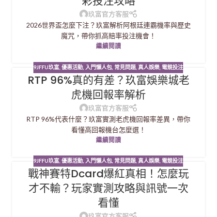
彩投注攻略
玖富官方客服
2026世界盃怎麼下注？玖富解析阿根廷連霸機率與歷史
魔咒，帶你抓高賠率投注機會！
繼續閱讀
9JFFU玖富
,
優惠活動
,
入門懶人包
,
常見問題
,
真人娛樂
,
電競投注
RTP 96%真的有差？玖富娛樂城老
虎機回報率解析
玖富官方客服
RTP 96%代表什麼？玖富實測老虎機回報率差異，帶你
看懂高回報機台怎麼選！
繼續閱讀
9JFFU玖富
,
優惠活動
,
入門懶人包
,
常見問題
,
真人娛樂
,
電競投注
戰神賽特Dcard爆紅真相！怎麼玩
才不輸？玩家實測攻略與訊號一次
看懂
玖富官方客服