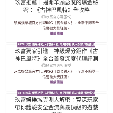
玖富推薦｜揭開羊頭惡魔的爆金秘
密：《古神巴風特》全攻略
玖富官方客服
玖富娛樂城官方代理RSG《賞金獵人》，全新不歸零千
倍警徽大獎狂飆。
繼續閱讀
9JFFU玖富
,
優惠活動
,
入門懶人包
,
常見問題
,
真人娛樂
,
電競投注
玖富獨家引進｜神級爆分鉅作《古
神巴風特》全台首發深度代理評測
玖富官方客服
玖富娛樂城官方代理RSG《賞金獵人》，全新不歸零千
倍警徽大獎狂飆。
繼續閱讀
9JFFU玖富
,
優惠活動
,
入門懶人包
,
常見問題
,
真人娛樂
,
電競投注
玖富娛樂城實測大解密：資深玩家
帶你體驗安全金流與最頂級的遊戲