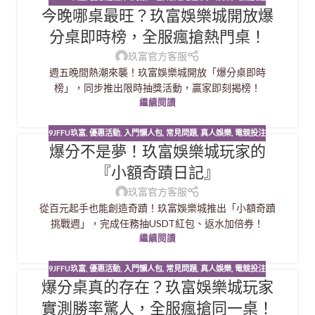
今晚哪桌最旺？玖富娛樂城開放爆
分桌即時榜，全服瘋搶熱門桌！
玖富官方客服
週五晚間熱潮來襲！玖富娛樂城開放「爆分桌即時
榜」，同步推出限時抽獎活動，贏家即刻揭榜！
繼續閱讀
9JFFU玖富
,
優惠活動
,
入門懶人包
,
常見問題
,
真人娛樂
,
電競投注
爆分不是夢！玖富娛樂城玩家的
『小額奇蹟日記』
玖富官方客服
從百元起手也能創造奇蹟！玖富娛樂城推出「小額奇蹟
挑戰週」，完成任務抽USDT紅包、返水加倍券！
繼續閱讀
9JFFU玖富
,
優惠活動
,
入門懶人包
,
常見問題
,
真人娛樂
,
電競投注
爆分桌真的存在？玖富娛樂城玩家
實測勝率驚人，全服瘋搶同一桌！