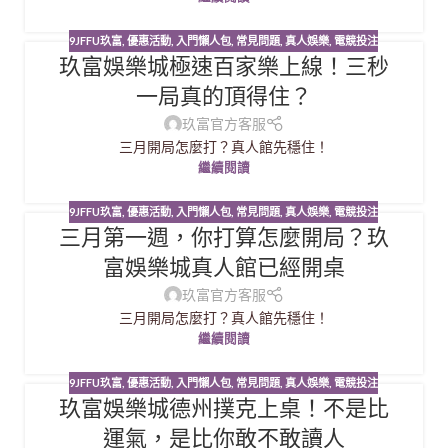
9JFFU玖富
,
優惠活動
,
入門懶人包
,
常見問題
,
真人娛樂
,
電競投注
玖富娛樂城極速百家樂上線！三秒
一局真的頂得住？
玖富官方客服
三月開局怎麼打？真人館先穩住！
繼續閱讀
9JFFU玖富
,
優惠活動
,
入門懶人包
,
常見問題
,
真人娛樂
,
電競投注
三月第一週，你打算怎麼開局？玖
富娛樂城真人館已經開桌
玖富官方客服
三月開局怎麼打？真人館先穩住！
繼續閱讀
9JFFU玖富
,
優惠活動
,
入門懶人包
,
常見問題
,
真人娛樂
,
電競投注
玖富娛樂城德州撲克上桌！不是比
運氣，是比你敢不敢讀人