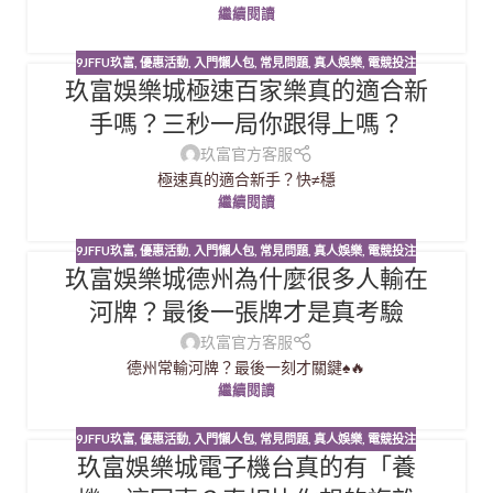
繼續閱讀
9JFFU玖富
,
優惠活動
,
入門懶人包
,
常見問題
,
真人娛樂
,
電競投注
玖富娛樂城極速百家樂真的適合新
手嗎？三秒一局你跟得上嗎？
玖富官方客服
極速真的適合新手？快≠穩
繼續閱讀
9JFFU玖富
,
優惠活動
,
入門懶人包
,
常見問題
,
真人娛樂
,
電競投注
玖富娛樂城德州為什麼很多人輸在
河牌？最後一張牌才是真考驗
玖富官方客服
德州常輸河牌？最後一刻才關鍵♠🔥
繼續閱讀
9JFFU玖富
,
優惠活動
,
入門懶人包
,
常見問題
,
真人娛樂
,
電競投注
玖富娛樂城電子機台真的有「養