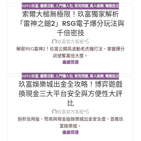
9JFFU玖富
,
優惠活動
,
入門懶人包
,
常見問題
,
真人娛樂
,
電競投注
索爾大槌無極限！玖富獨家解析
「雷神之鎚2」RSG電子爆分玩法與
千倍密技
玖富官方客服
解密RSG雷神2！玖富公開高波動老虎機打法，掌握爆分
訊號奪萬倍大獎。
繼續閱讀
9JFFU玖富
,
優惠活動
,
入門懶人包
,
常見問題
,
真人娛樂
,
電競投注
玖富娛樂城出金全攻略！博弈遊戲
換現金三大平台安全與方便性大評
比
玖富官方客服
剖析信用版、幣商與現金版娛樂城出金安全度，首推玖
富娛樂城。
繼續閱讀