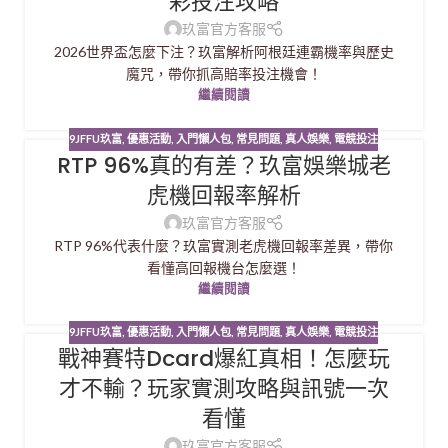
彩投注攻略
玖富官方客服
2026世界盃怎麼下注？玖富解析阿根廷連霸機率與歷史
魔咒，帶你抓高賠率投注機會！
繼續閱讀
9JFFU玖富
,
優惠活動
,
入門懶人包
,
常見問題
,
真人娛樂
,
電競投注
RTP 96%真的有差？玖富娛樂城老
虎機回報率解析
玖富官方客服
RTP 96%代表什麼？玖富實測老虎機回報率差異，帶你
看懂高回報機台怎麼選！
繼續閱讀
9JFFU玖富
,
優惠活動
,
入門懶人包
,
常見問題
,
真人娛樂
,
電競投注
戰神賽特Dcard爆紅真相！怎麼玩
才不輸？玩家實測攻略與訊號一次
看懂
玖富官方客服