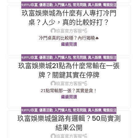
9JFFU玖富
,
優惠活動
,
入門懶人包
,
常見問題
,
真人娛樂
,
電競投注
玖富娛樂城為什麼有人專打冷門
桌？人少，真的比較好打？
玖富官方客服
冷門桌真的比較穩？內行揭曉🔥
繼續閱讀
9JFFU玖富
,
優惠活動
,
入門懶人包
,
常見問題
,
真人娛樂
,
電競投注
玖富娛樂城21點為什麼常輸在一張
牌？關鍵其實在停牌
玖富官方客服
21點常輸那一張？其實是貪！
繼續閱讀
9JFFU玖富
,
優惠活動
,
入門懶人包
,
常見問題
,
真人娛樂
,
電競投注
玖富娛樂城盤路有邏輯？50局實測
結果公開
玖富官方客服