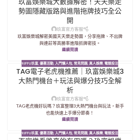
玖富娛樂城大數據解密！天天樂走
勢圖隱藏版路與進階拖牌技巧全公
開
玖富官方客服
玖富娛樂城解密美國天天樂走勢圖，分享拖牌、不出牌
與連莊等高勝率進階抓牌密技。
繼續閱讀
9JFFU玖富
,
優惠活動
,
入門懶人包
,
常見問題
,
真人娛樂
,
電競投注
TAG電子老虎機推薦｜玖富娛樂城3
大熱門機台＋玩法與爆分技巧全解
析
玖富官方客服
TAG老虎機好玩嗎？玖富整理3大熱門機台與玩法，新手
也能快速上手爆分節奏！
繼續閱讀
9JFFU玖富
,
優惠活動
,
入門懶人包
,
常見問題
,
真人娛樂
,
電競投注