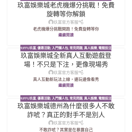
玖富娛樂城老虎機爆分挑戰！免費
旋轉等你解鎖
玖富官方客服
老虎機爆分挑戰開跑！免費旋轉等你
繼續閱讀
9JFFU玖富
,
優惠活動
,
入門懶人包
,
常見問題
,
真人娛樂
,
電競投注
玖富娛樂城全新真人互動遊戲登
場！不只是下注，更像現場秀
玖富官方客服
真人互動新玩法上線，邊玩邊像看秀
繼續閱讀
9JFFU玖富
,
優惠活動
,
入門懶人包
,
常見問題
,
真人娛樂
,
電競投注
玖富娛樂城德州為什麼很多人不敢
詐唬？真正的對手不是別人
玖富官方客服
不敢詐唬？其實是在暴露自己