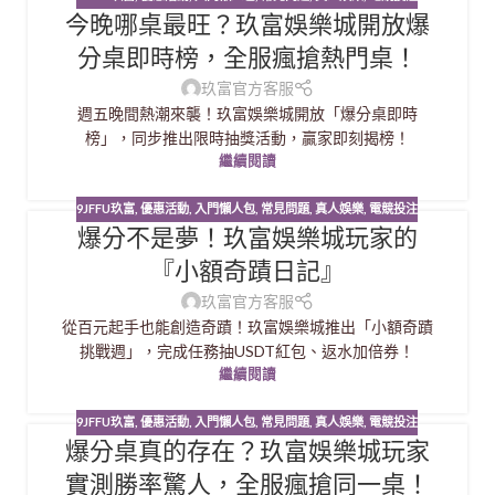
今晚哪桌最旺？玖富娛樂城開放爆
分桌即時榜，全服瘋搶熱門桌！
玖富官方客服
週五晚間熱潮來襲！玖富娛樂城開放「爆分桌即時
榜」，同步推出限時抽獎活動，贏家即刻揭榜！
繼續閱讀
9JFFU玖富
,
優惠活動
,
入門懶人包
,
常見問題
,
真人娛樂
,
電競投注
爆分不是夢！玖富娛樂城玩家的
『小額奇蹟日記』
玖富官方客服
從百元起手也能創造奇蹟！玖富娛樂城推出「小額奇蹟
挑戰週」，完成任務抽USDT紅包、返水加倍券！
繼續閱讀
9JFFU玖富
,
優惠活動
,
入門懶人包
,
常見問題
,
真人娛樂
,
電競投注
爆分桌真的存在？玖富娛樂城玩家
實測勝率驚人，全服瘋搶同一桌！