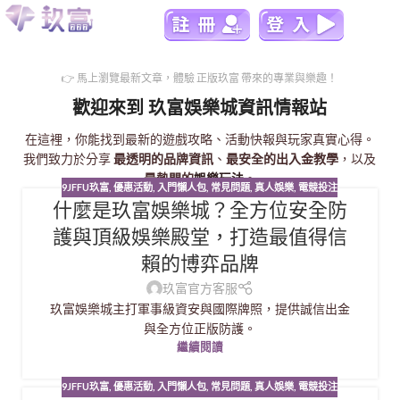
👉 馬上瀏覽最新文章，體驗 正版玖富 帶來的專業與樂趣！
歡迎來到 玖富娛樂城資訊情報站
在這裡，你能找到最新的遊戲攻略、活動快報與玩家真實心得。
我們致力於分享
最透明的品牌資訊
、
最安全的出入金教學
，以及
最熱門的
娛樂玩法
。
9JFFU玖富
,
優惠活動
,
入門懶人包
,
常見問題
,
真人娛樂
,
電競投注
什麼是玖富娛樂城？全方位安全防
護與頂級娛樂殿堂，打造最值得信
賴的博弈品牌
玖富官方客服
玖富娛樂城主打軍事級資安與國際牌照，提供誠信出金
與全方位正版防護。
繼續閱讀
9JFFU玖富
,
優惠活動
,
入門懶人包
,
常見問題
,
真人娛樂
,
電競投注