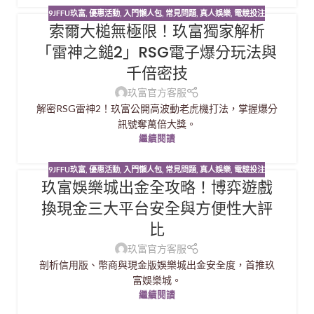
9JFFU玖富
,
優惠活動
,
入門懶人包
,
常見問題
,
真人娛樂
,
電競投注
索爾大槌無極限！玖富獨家解析
「雷神之鎚2」RSG電子爆分玩法與
千倍密技
玖富官方客服
解密RSG雷神2！玖富公開高波動老虎機打法，掌握爆分
訊號奪萬倍大獎。
繼續閱讀
9JFFU玖富
,
優惠活動
,
入門懶人包
,
常見問題
,
真人娛樂
,
電競投注
玖富娛樂城出金全攻略！博弈遊戲
換現金三大平台安全與方便性大評
比
玖富官方客服
剖析信用版、幣商與現金版娛樂城出金安全度，首推玖
富娛樂城。
繼續閱讀