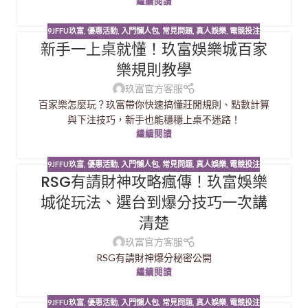
繼續閱讀
9JFFU玖富
,
優惠活動
,
入門懶人包
,
常見問題
,
真人娛樂
,
電競投注
新手一上桌就懂！玖富娛樂城百家
樂規則教學
玖富官方客服
百家樂怎麼玩？玖富帶你快速搞懂莊閒規則、點數計算
與下注技巧，新手也能穩穩上桌不迷路！
繼續閱讀
9JFFU玖富
,
優惠活動
,
入門懶人包
,
常見問題
,
真人娛樂
,
電競投注
RSG有請財神攻略瘋傳！玖富娛樂
城從玩法、選台到爆分技巧一次講
清楚
玖富官方客服
RSG有請財神爆分秘密公開
繼續閱讀
9JFFU玖富
,
優惠活動
,
入門懶人包
,
常見問題
,
真人娛樂
,
電競投注