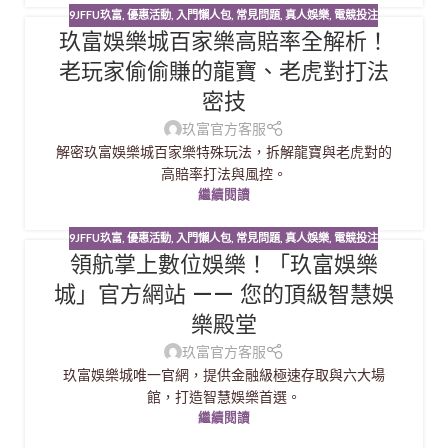
9JFFU玖富
,
優惠活動
,
入門懶人包
,
常見問題
,
真人娛樂
,
電競投注
玖富娛樂城百家樂高賠率全解析！
老玩家偷偷賺的龍寶、老虎對打法
密技
玖富官方客服
解密玖富娛樂城百家樂特殊玩法，拆解龍寶與老虎對的
高賠率打法與風控。
繼續閱讀
9JFFU玖富
,
優惠活動
,
入門懶人包
,
常見問題
,
真人娛樂
,
電競投注
領航掌上數位娛樂！「玖富娛樂
城」官方網站 —— 您的頂級智慧娛
樂殿堂
玖富官方客服
玖富娛樂城唯一官網，提供金融級極速存取與六大場
館，打造智慧娛樂首選。
繼續閱讀