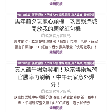
繼續閱讀
9JFFU玖富
,
優惠活動
,
入門懶人包
,
常見問題
,
真人娛樂
,
電競投注
馬年前夕玩家心願榜｜玖富娛樂城
開放我的願望紅包機
玖富官方客服
馬年前夕，玖富娛樂城推出「願望紅包機」活動，玩家
留言許願抽USDT紅包、返水券與限量「快馬徽章」！
繼續閱讀
9JFFU玖富
,
優惠活動
,
入門懶人包
,
常見問題
,
真人娛樂
,
電競投注
真人館午場爆發期！玖富娛樂城荷
官勝率再刷新，中午玩家意外爆
分！
玖富官方客服
玖富娛樂城中午場爆分潮湧現！荷官節奏刷新、勝率升
溫，午場玩家登入就抽USDT紅包＋返水加倍券！
繼續閱讀