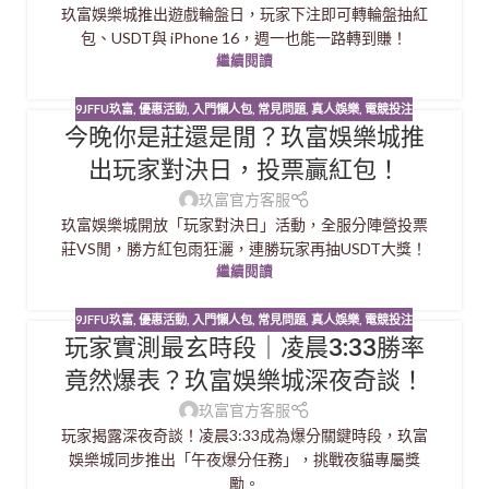
玖富娛樂城推出遊戲輪盤日，玩家下注即可轉輪盤抽紅
包、USDT與 iPhone 16，週一也能一路轉到賺！
繼續閱讀
9JFFU玖富
,
優惠活動
,
入門懶人包
,
常見問題
,
真人娛樂
,
電競投注
今晚你是莊還是閒？玖富娛樂城推
出玩家對決日，投票贏紅包！
玖富官方客服
玖富娛樂城開放「玩家對決日」活動，全服分陣營投票
莊VS閒，勝方紅包雨狂灑，連勝玩家再抽USDT大獎！
繼續閱讀
9JFFU玖富
,
優惠活動
,
入門懶人包
,
常見問題
,
真人娛樂
,
電競投注
玩家實測最玄時段｜凌晨3:33勝率
竟然爆表？玖富娛樂城深夜奇談！
玖富官方客服
玩家揭露深夜奇談！凌晨3:33成為爆分關鍵時段，玖富
娛樂城同步推出「午夜爆分任務」，挑戰夜貓專屬獎
勵。