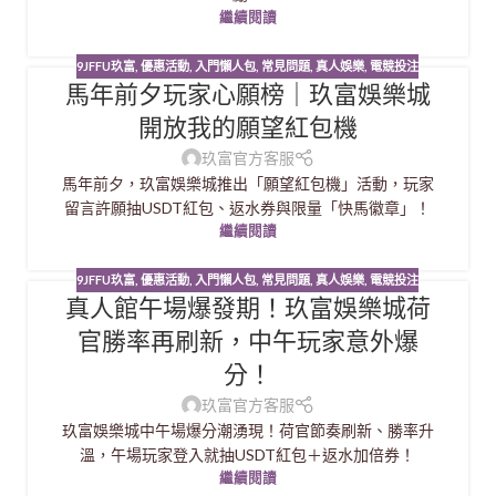
繼續閱讀
9JFFU玖富
,
優惠活動
,
入門懶人包
,
常見問題
,
真人娛樂
,
電競投注
馬年前夕玩家心願榜｜玖富娛樂城
開放我的願望紅包機
玖富官方客服
馬年前夕，玖富娛樂城推出「願望紅包機」活動，玩家
留言許願抽USDT紅包、返水券與限量「快馬徽章」！
繼續閱讀
9JFFU玖富
,
優惠活動
,
入門懶人包
,
常見問題
,
真人娛樂
,
電競投注
真人館午場爆發期！玖富娛樂城荷
官勝率再刷新，中午玩家意外爆
分！
玖富官方客服
玖富娛樂城中午場爆分潮湧現！荷官節奏刷新、勝率升
溫，午場玩家登入就抽USDT紅包＋返水加倍券！
繼續閱讀