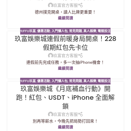
玖富官方客服
德州撲克開桌，讀人比牌更重要！
繼續閱讀
9JFFU玖富
,
優惠活動
,
入門懶人包
,
常見問題
,
真人娛樂
,
電競投注
玖富娛樂城連假前暖身局開桌！228
假期紅包先卡位
玖富官方客服
連假前先完成任務，多一次抽iPhone機會！
繼續閱讀
9JFFU玖富
,
優惠活動
,
入門懶人包
,
常見問題
,
真人娛樂
,
電競投注
玖富娛樂城《月底補血行動》開
跑！紅包、USDT、iPhone 全面解
鎖
玖富官方客服
別再等薪水，今晚先把局勢打回來！
繼續閱讀