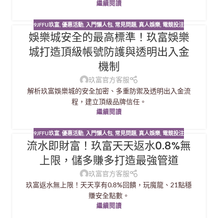
繼續閱讀
9JFFU玖富
,
優惠活動
,
入門懶人包
,
常見問題
,
真人娛樂
,
電競投注
娛樂城安全的最高標準！玖富娛樂
城打造頂級帳號防護與透明出入金
機制
玖富官方客服
解析玖富娛樂城的安全加密、多重防禦及透明出入金流
程，建立頂級品牌信任。
繼續閱讀
9JFFU玖富
,
優惠活動
,
入門懶人包
,
常見問題
,
真人娛樂
,
電競投注
流水即財富！玖富天天返水0.8%無
上限，儲多賺多打造最強管道
玖富官方客服
玖富返水無上限！天天享有0.8%回饋，玩魔龍、21點穩
賺安全點數。
繼續閱讀