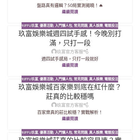
盤路真有邏輯？50局實測揭曉！🔥
繼續閱讀
9JFFU玖富
,
優惠活動
,
入門懶人包
,
常見問題
,
真人娛樂
,
電競投注
玖富娛樂城週四試手感！今晚別打
滿，只打一段
玖富官方客服
週四試手感局，只打一段就好
繼續閱讀
9JFFU玖富
,
優惠活動
,
入門懶人包
,
常見問題
,
真人娛樂
,
電競投注
玖富娛樂城百家樂到底在紅什麼？
莊真的比較穩嗎
玖富官方客服
百家樂真的莊比較穩？實戰解析！
繼續閱讀
9JFFU玖富
,
優惠活動
,
入門懶人包
,
常見問題
,
真人娛樂
,
電競投注