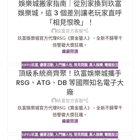
娛樂城搬家指南｜從別家換到玖富
娛樂城，這 3 個差別讓老玩家直呼
「相見恨晚」！
玖富官方客服
玖富娛樂城官方代理RSG《賞金獵人》，全新不歸零千
倍警徽大獎狂飆。
繼續閱讀
9JFFU玖富
,
優惠活動
,
入門懶人包
,
常見問題
,
真人娛樂
,
電競投注
頂級系統商齊聚！玖富娛樂城攜手
RSG、ATG、DB 等國際知名電子大
廠
玖富官方客服
玖富娛樂城官方代理RSG《賞金獵人》，全新不歸零千
倍警徽大獎狂飆。
繼續閱讀
9JFFU玖富
,
優惠活動
,
入門懶人包
,
常見問題
,
真人娛樂
,
電競投注