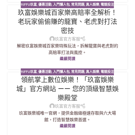
9JFFU玖富
,
優惠活動
,
入門懶人包
,
常見問題
,
真人娛樂
,
電競投注
玖富娛樂城百家樂高賠率全解析！
老玩家偷偷賺的龍寶、老虎對打法
密技
玖富官方客服
解密玖富娛樂城百家樂特殊玩法，拆解龍寶與老虎對的
高賠率打法與風控。
繼續閱讀
9JFFU玖富
,
優惠活動
,
入門懶人包
,
常見問題
,
真人娛樂
,
電競投注
領航掌上數位娛樂！「玖富娛樂
城」官方網站 —— 您的頂級智慧娛
樂殿堂
玖富官方客服
玖富娛樂城唯一官網，提供金融級極速存取與六大場
館，打造智慧娛樂首選。
繼續閱讀