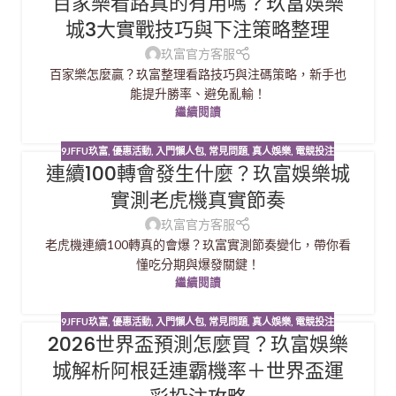
百家樂看路真的有用嗎？玖富娛樂
城3大實戰技巧與下注策略整理
玖富官方客服
百家樂怎麼贏？玖富整理看路技巧與注碼策略，新手也
能提升勝率、避免亂輸！
繼續閱讀
9JFFU玖富
,
優惠活動
,
入門懶人包
,
常見問題
,
真人娛樂
,
電競投注
連續100轉會發生什麼？玖富娛樂城
實測老虎機真實節奏
玖富官方客服
老虎機連續100轉真的會爆？玖富實測節奏變化，帶你看
懂吃分期與爆發關鍵！
繼續閱讀
9JFFU玖富
,
優惠活動
,
入門懶人包
,
常見問題
,
真人娛樂
,
電競投注
2026世界盃預測怎麼買？玖富娛樂
城解析阿根廷連霸機率＋世界盃運