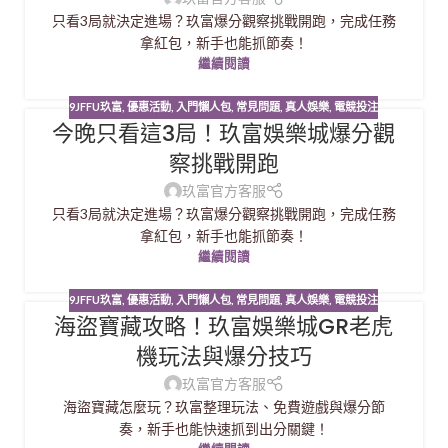
只看3局就決定進場？玖富爆分觀察挑戰開跑，完成任務
拿紅包，新手也能抓節奏！
繼續閱讀
9JFFU玖富
,
優惠活動
,
入門懶人包
,
常見問題
,
真人娛樂
,
電競投注
今晚只看這3局！玖富娛樂城爆分觀
察挑戰開跑
玖富官方客服
只看3局就決定進場？玖富爆分觀察挑戰開跑，完成任務
拿紅包，新手也能抓節奏！
繼續閱讀
9JFFU玖富
,
優惠活動
,
入門懶人包
,
常見問題
,
真人娛樂
,
電競投注
海盜寶藏攻略！玖富娛樂城GR老虎
機玩法與爆分技巧
玖富官方客服
海盜寶藏怎麼玩？玖富整理玩法、免費遊戲與爆分節
奏，新手也能快速抓到出分關鍵！