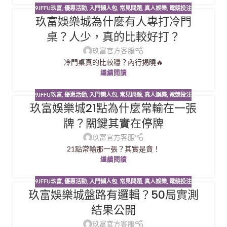
9JFFU玖富
,
優惠活動
,
入門懶人包
,
常見問題
,
真人娛樂
,
電競投注
玖富娛樂城為什麼有人專打冷門
桌？人少，真的比較好打？
玖富官方客服
冷門桌真的比較穩？內行揭曉🔥
繼續閱讀
9JFFU玖富
,
優惠活動
,
入門懶人包
,
常見問題
,
真人娛樂
,
電競投注
玖富娛樂城21點為什麼常輸在一張
牌？關鍵其實在停牌
玖富官方客服
21點常輸那一張？其實是貪！
繼續閱讀
9JFFU玖富
,
優惠活動
,
入門懶人包
,
常見問題
,
真人娛樂
,
電競投注
玖富娛樂城盤路有邏輯？50局實測
結果公開
玖富官方客服