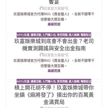
饗宴
玖富官方客服
玖富娛樂城官方代理RSG《賞金獵人》，全新不歸零千
倍警徽大獎狂飆。
繼續閱讀
9JFFU玖富
,
優惠活動
,
入門懶人包
,
常見問題
,
真人娛樂
,
電競投注
玖富娛樂城到底會不會出金？老司
機實測闢謠與安全出金指南
玖富官方客服
玖富娛樂城官方代理RSG《賞金獵人》，全新不歸零千
倍警徽大獎狂飆。
繼續閱讀
9JFFU玖富
,
優惠活動
,
入門懶人包
,
常見問題
,
真人娛樂
,
電競投注
槓上開花胡不停！玖富娛樂城帶你
坐鎮《麻將發了》摸出你的百萬黃
金滿貫局