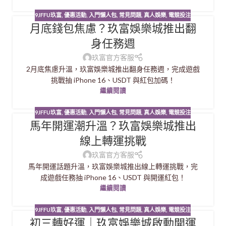
9JFFU玖富
,
優惠活動
,
入門懶人包
,
常見問題
,
真人娛樂
,
電競投注
月底錢包焦慮？玖富娛樂城推出翻
身任務週
玖富官方客服
2月底焦慮升溫，玖富娛樂城推出翻身任務週，完成遊戲
挑戰抽 iPhone 16、USDT 與紅包加碼！
繼續閱讀
9JFFU玖富
,
優惠活動
,
入門懶人包
,
常見問題
,
真人娛樂
,
電競投注
馬年開運潮升溫？玖富娛樂城推出
線上轉運挑戰
玖富官方客服
馬年開運話題升溫，玖富娛樂城推出線上轉運挑戰，完
成遊戲任務抽 iPhone 16、USDT 與開運紅包！
繼續閱讀
9JFFU玖富
,
優惠活動
,
入門懶人包
,
常見問題
,
真人娛樂
,
電競投注
初三轉好運｜玖富娛樂城啟動開運