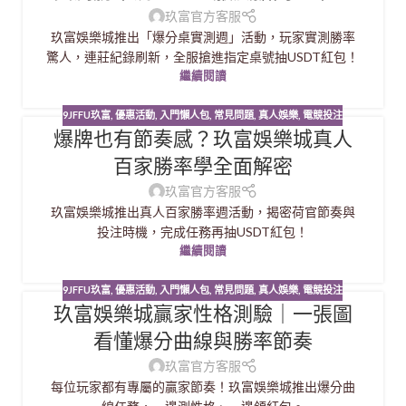
玖富官方客服
玖富娛樂城推出「爆分桌實測週」活動，玩家實測勝率
驚人，連莊紀錄刷新，全服搶進指定桌號抽USDT紅包！
繼續閱讀
9JFFU玖富
,
優惠活動
,
入門懶人包
,
常見問題
,
真人娛樂
,
電競投注
爆牌也有節奏感？玖富娛樂城真人
百家勝率學全面解密
玖富官方客服
玖富娛樂城推出真人百家勝率週活動，揭密荷官節奏與
投注時機，完成任務再抽USDT紅包！
繼續閱讀
9JFFU玖富
,
優惠活動
,
入門懶人包
,
常見問題
,
真人娛樂
,
電競投注
玖富娛樂城贏家性格測驗｜一張圖
看懂爆分曲線與勝率節奏
玖富官方客服
每位玩家都有專屬的贏家節奏！玖富娛樂城推出爆分曲