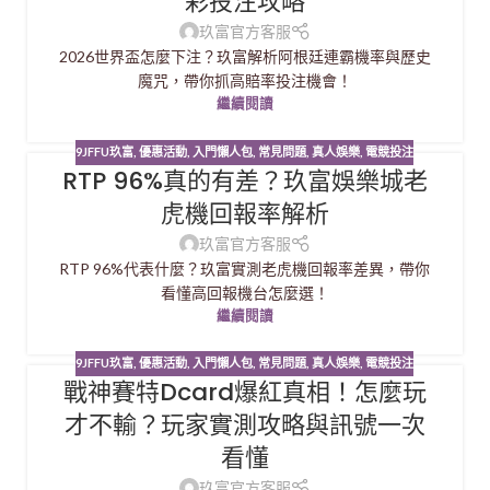
彩投注攻略
玖富官方客服
2026世界盃怎麼下注？玖富解析阿根廷連霸機率與歷史
魔咒，帶你抓高賠率投注機會！
繼續閱讀
9JFFU玖富
,
優惠活動
,
入門懶人包
,
常見問題
,
真人娛樂
,
電競投注
RTP 96%真的有差？玖富娛樂城老
虎機回報率解析
玖富官方客服
RTP 96%代表什麼？玖富實測老虎機回報率差異，帶你
看懂高回報機台怎麼選！
繼續閱讀
9JFFU玖富
,
優惠活動
,
入門懶人包
,
常見問題
,
真人娛樂
,
電競投注
戰神賽特Dcard爆紅真相！怎麼玩
才不輸？玩家實測攻略與訊號一次
看懂
玖富官方客服