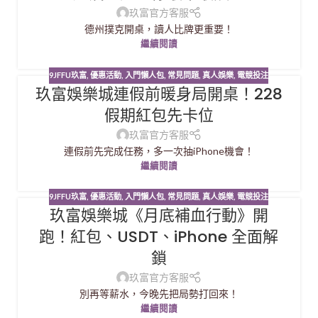
玖富官方客服
德州撲克開桌，讀人比牌更重要！
繼續閱讀
9JFFU玖富
,
優惠活動
,
入門懶人包
,
常見問題
,
真人娛樂
,
電競投注
玖富娛樂城連假前暖身局開桌！228
假期紅包先卡位
玖富官方客服
連假前先完成任務，多一次抽iPhone機會！
繼續閱讀
9JFFU玖富
,
優惠活動
,
入門懶人包
,
常見問題
,
真人娛樂
,
電競投注
玖富娛樂城《月底補血行動》開
跑！紅包、USDT、iPhone 全面解
鎖
玖富官方客服
別再等薪水，今晚先把局勢打回來！
繼續閱讀