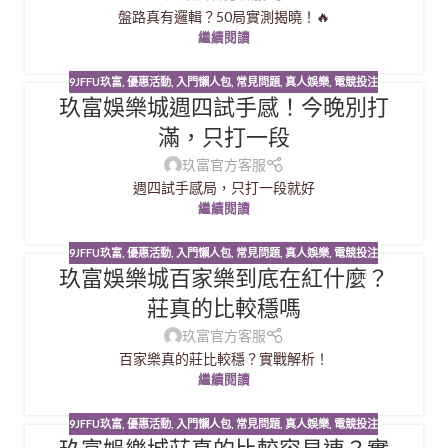
盤路真有邏輯？50局實測揭曉！🔥
繼續閱讀
9JFFU玖富
,
優惠活動
,
入門懶人包
,
常見問題
,
真人娛樂
,
電競投注
玖富娛樂城週四試手感！今晚別打
滿，只打一段
玖富官方客服
週四試手感局，只打一段就好
繼續閱讀
9JFFU玖富
,
優惠活動
,
入門懶人包
,
常見問題
,
真人娛樂
,
電競投注
玖富娛樂城百家樂到底在紅什麼？
莊真的比較穩嗎
玖富官方客服
百家樂真的莊比較穩？實戰解析！
繼續閱讀
9JFFU玖富
,
優惠活動
,
入門懶人包
,
常見問題
,
真人娛樂
,
電競投注