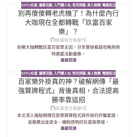
9JFFU玖富
,
優惠活動
,
入門懶人包
,
常見問題
,
真人娛樂
,
電競投注
別再傻傻轉老虎機了！為什麼內行
大咖現在全都轉戰「玖富百家
樂」？
玖富官方客服
拆解大咖轉戰玖富百家樂主因，分享實操看路攻略與限
時連贏活動優惠。
繼續閱讀
9JFFU玖富
,
優惠活動
,
入門懶人包
,
常見問題
,
真人娛樂
,
電競投注
百家樂外掛真的神？破解網傳「最
強算牌程式」背後真相，合法提高
勝率靠這招
玖富官方客服
本文深入揭秘網傳百家樂算牌程式與外掛的詐騙套路，
並推薦出金安全、機制透明的玖富娛樂城。
繼續閱讀