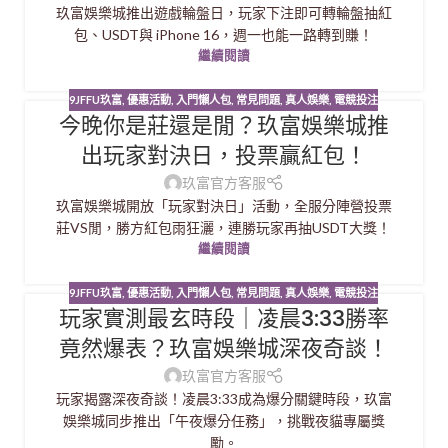
玖富娛樂城推出遊戲輪盤日，玩家下注即可轉輪盤抽紅
包、USDT與 iPhone 16，週一也能一路轉到賺！
繼續閱讀
9JFFU玖富
,
優惠活動
,
入門懶人包
,
常見問題
,
真人娛樂
,
電競投注
今晚你是莊還是閒？玖富娛樂城推
出玩家對決日，投票贏紅包！
玖富官方客服
玖富娛樂城開放「玩家對決日」活動，全服分陣營投票
莊VS閒，勝方紅包雨狂灑，連勝玩家再抽USDT大獎！
繼續閱讀
9JFFU玖富
,
優惠活動
,
入門懶人包
,
常見問題
,
真人娛樂
,
電競投注
玩家實測最玄時段｜凌晨3:33勝率
竟然爆表？玖富娛樂城深夜奇談！
玖富官方客服
玩家揭露深夜奇談！凌晨3:33成為爆分關鍵時段，玖富
娛樂城同步推出「午夜爆分任務」，挑戰夜貓專屬獎
勵。