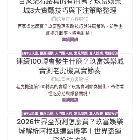
百家樂看路真的有用嗎？玖富娛樂
城3大實戰技巧與下注策略整理
玖富官方客服
百家樂怎麼贏？玖富整理看路技巧與注碼策略，新手也
能提升勝率、避免亂輸！
繼續閱讀
9JFFU玖富
,
優惠活動
,
入門懶人包
,
常見問題
,
真人娛樂
,
電競投注
連續100轉會發生什麼？玖富娛樂城
實測老虎機真實節奏
玖富官方客服
老虎機連續100轉真的會爆？玖富實測節奏變化，帶你看
懂吃分期與爆發關鍵！
繼續閱讀
9JFFU玖富
,
優惠活動
,
入門懶人包
,
常見問題
,
真人娛樂
,
電競投注
2026世界盃預測怎麼買？玖富娛樂
城解析阿根廷連霸機率＋世界盃運