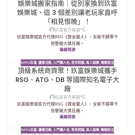
娛樂城搬家指南｜從別家換到玖富
娛樂城，這 3 個差別讓老玩家直呼
「相見恨晚」！
玖富官方客服
玖富娛樂城官方代理RSG《賞金獵人》，全新不歸零千
倍警徽大獎狂飆。
繼續閱讀
9JFFU玖富
,
優惠活動
,
入門懶人包
,
常見問題
,
真人娛樂
,
電競投注
頂級系統商齊聚！玖富娛樂城攜手
RSG、ATG、DB 等國際知名電子大
廠
玖富官方客服
玖富娛樂城官方代理RSG《賞金獵人》，全新不歸零千
倍警徽大獎狂飆。
繼續閱讀
9JFFU玖富
,
優惠活動
,
入門懶人包
,
常見問題
,
真人娛樂
,
電競投注