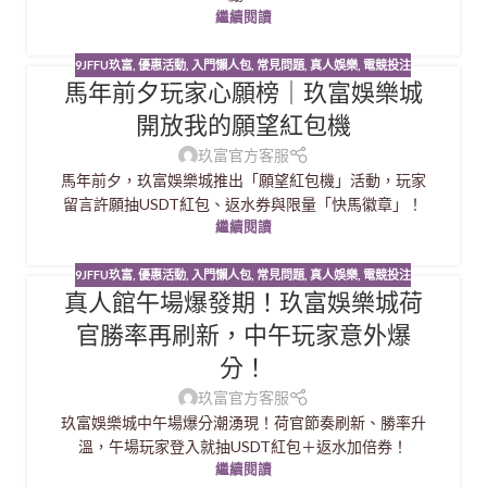
繼續閱讀
9JFFU玖富
,
優惠活動
,
入門懶人包
,
常見問題
,
真人娛樂
,
電競投注
馬年前夕玩家心願榜｜玖富娛樂城
開放我的願望紅包機
玖富官方客服
馬年前夕，玖富娛樂城推出「願望紅包機」活動，玩家
留言許願抽USDT紅包、返水券與限量「快馬徽章」！
繼續閱讀
9JFFU玖富
,
優惠活動
,
入門懶人包
,
常見問題
,
真人娛樂
,
電競投注
真人館午場爆發期！玖富娛樂城荷
官勝率再刷新，中午玩家意外爆
分！
玖富官方客服
玖富娛樂城中午場爆分潮湧現！荷官節奏刷新、勝率升
溫，午場玩家登入就抽USDT紅包＋返水加倍券！
繼續閱讀