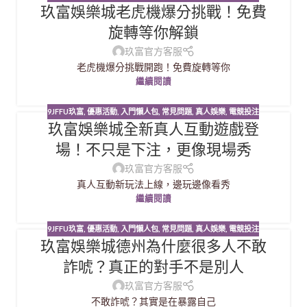
玖富娛樂城老虎機爆分挑戰！免費
旋轉等你解鎖
玖富官方客服
老虎機爆分挑戰開跑！免費旋轉等你
繼續閱讀
9JFFU玖富
,
優惠活動
,
入門懶人包
,
常見問題
,
真人娛樂
,
電競投注
玖富娛樂城全新真人互動遊戲登
場！不只是下注，更像現場秀
玖富官方客服
真人互動新玩法上線，邊玩邊像看秀
繼續閱讀
9JFFU玖富
,
優惠活動
,
入門懶人包
,
常見問題
,
真人娛樂
,
電競投注
玖富娛樂城德州為什麼很多人不敢
詐唬？真正的對手不是別人
玖富官方客服
不敢詐唬？其實是在暴露自己