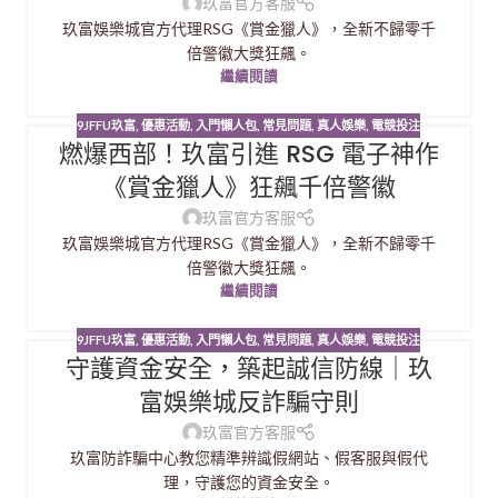
玖富官方客服
玖富娛樂城官方代理RSG《賞金獵人》，全新不歸零千
倍警徽大獎狂飆。
繼續閱讀
9JFFU玖富
,
優惠活動
,
入門懶人包
,
常見問題
,
真人娛樂
,
電競投注
燃爆西部！玖富引進 RSG 電子神作
《賞金獵人》狂飆千倍警徽
玖富官方客服
玖富娛樂城官方代理RSG《賞金獵人》，全新不歸零千
倍警徽大獎狂飆。
繼續閱讀
9JFFU玖富
,
優惠活動
,
入門懶人包
,
常見問題
,
真人娛樂
,
電競投注
守護資金安全，築起誠信防線｜玖
富娛樂城反詐騙守則
玖富官方客服
玖富防詐騙中心教您精準辨識假網站、假客服與假代
理，守護您的資金安全。