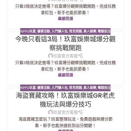
只看3局就決定進場？玖富爆分觀察挑戰開跑，完成任務
拿紅包，新手也能抓節奏！
繼續閱讀
9JFFU玖富
,
優惠活動
,
入門懶人包
,
常見問題
,
真人娛樂
,
電競投注
今晚只看這3局！玖富娛樂城爆分觀
察挑戰開跑
玖富官方客服
只看3局就決定進場？玖富爆分觀察挑戰開跑，完成任務
拿紅包，新手也能抓節奏！
繼續閱讀
9JFFU玖富
,
優惠活動
,
入門懶人包
,
常見問題
,
真人娛樂
,
電競投注
海盜寶藏攻略！玖富娛樂城GR老虎
機玩法與爆分技巧
玖富官方客服
海盜寶藏怎麼玩？玖富整理玩法、免費遊戲與爆分節
奏，新手也能快速抓到出分關鍵！