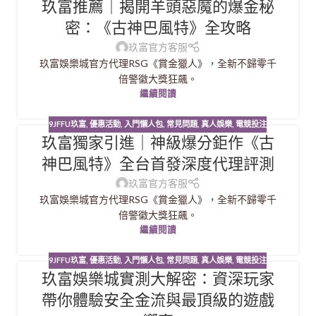
玖富推薦｜揭開羊頭惡魔的爆金秘
密：《古神巴風特》全攻略
玖富官方客服
玖富娛樂城官方代理RSG《賞金獵人》，全新不歸零千
倍警徽大獎狂飆。
繼續閱讀
9JFFU玖富
,
優惠活動
,
入門懶人包
,
常見問題
,
真人娛樂
,
電競投注
玖富獨家引進｜神級爆分鉅作《古
神巴風特》全台首發深度代理評測
玖富官方客服
玖富娛樂城官方代理RSG《賞金獵人》，全新不歸零千
倍警徽大獎狂飆。
繼續閱讀
9JFFU玖富
,
優惠活動
,
入門懶人包
,
常見問題
,
真人娛樂
,
電競投注
玖富娛樂城實測大解密：資深玩家
帶你體驗安全金流與最頂級的遊戲