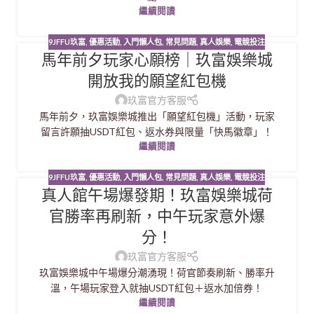
繼續閱讀
9JFFU玖富
,
優惠活動
,
入門懶人包
,
常見問題
,
真人娛樂
,
電競投注
馬年前夕玩家心願榜｜玖富娛樂城
開放我的願望紅包機
玖富官方客服
馬年前夕，玖富娛樂城推出「願望紅包機」活動，玩家
留言許願抽USDT紅包、返水券與限量「快馬徽章」！
繼續閱讀
9JFFU玖富
,
優惠活動
,
入門懶人包
,
常見問題
,
真人娛樂
,
電競投注
真人館午場爆發期！玖富娛樂城荷
官勝率再刷新，中午玩家意外爆
分！
玖富官方客服
玖富娛樂城中午場爆分潮湧現！荷官節奏刷新、勝率升
溫，午場玩家登入就抽USDT紅包＋返水加倍券！
繼續閱讀