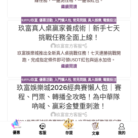
線任務，一邊測性格、一邊領紅包。
繼續閱讀
9JFFU玖富
,
優惠活動
,
入門懶人包
,
常見問題
,
真人娛樂
,
電競投注
玖富真人桌贏家養成術｜新手七天
挑戰任務全面上線！
玖富官方客服
玖富娛樂城推出全新真人桌挑戰任務！七天連勝挑戰開
跑，完成指定條件即可領USDT紅包與返水加倍。
繼續閱讀
9JFFU玖富
,
優惠活動
,
入門懶人包
,
常見問題
,
真人娛樂
,
電競投注
玖富娛樂城2026經典賽懶人包｜賽
程、門票、轉播全攻略！為中華隊
吶喊、贏彩金雙重刺激！
玖富官方客服
2026世界棒球經典賽開打在即！玖富娛樂城整理最完整
賽程、門票、轉播與投注攻略，陪你邊看邊贏！
優惠
客服
我的
存提
文章
繼續閱讀