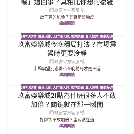
機」這回事？真相比你想的複雜
玖富官方客服
電子真的能養？其實是波動度
繼續閱讀
9JFFU玖富
,
優惠活動
,
入門懶人包
,
常見問題
,
真人娛樂
,
電競投注
玖富娛樂城今晚穩局打法？市場震
盪時更要冷靜
玖富官方客服
市場震盪別亂衝⚠今晚穩局才是王道
繼續閱讀
9JFFU玖富
,
優惠活動
,
入門懶人包
,
常見問題
,
真人娛樂
,
電競投注
玖富娛樂城21點為什麼很多人不敢
加倍？關鍵就在那一瞬間
玖富官方客服
好牌卻不敢加倍？差距就在這
繼續閱讀