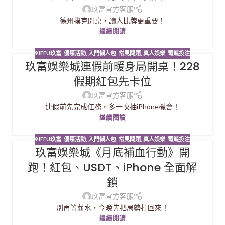
玖富官方客服
德州撲克開桌，讀人比牌更重要！
繼續閱讀
9JFFU玖富
,
優惠活動
,
入門懶人包
,
常見問題
,
真人娛樂
,
電競投注
玖富娛樂城連假前暖身局開桌！228
假期紅包先卡位
玖富官方客服
連假前先完成任務，多一次抽iPhone機會！
繼續閱讀
9JFFU玖富
,
優惠活動
,
入門懶人包
,
常見問題
,
真人娛樂
,
電競投注
玖富娛樂城《月底補血行動》開
跑！紅包、USDT、iPhone 全面解
鎖
玖富官方客服
別再等薪水，今晚先把局勢打回來！
繼續閱讀