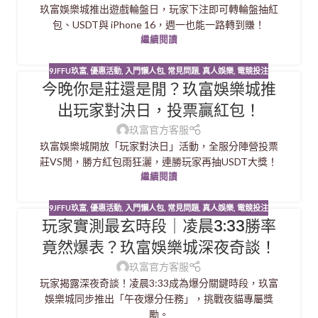
玖富娛樂城推出遊戲輪盤日，玩家下注即可轉輪盤抽紅
包、USDT與 iPhone 16，週一也能一路轉到賺！
繼續閱讀
9JFFU玖富
,
優惠活動
,
入門懶人包
,
常見問題
,
真人娛樂
,
電競投注
今晚你是莊還是閒？玖富娛樂城推
出玩家對決日，投票贏紅包！
玖富官方客服
玖富娛樂城開放「玩家對決日」活動，全服分陣營投票
莊VS閒，勝方紅包雨狂灑，連勝玩家再抽USDT大獎！
繼續閱讀
9JFFU玖富
,
優惠活動
,
入門懶人包
,
常見問題
,
真人娛樂
,
電競投注
玩家實測最玄時段｜凌晨3:33勝率
竟然爆表？玖富娛樂城深夜奇談！
玖富官方客服
玩家揭露深夜奇談！凌晨3:33成為爆分關鍵時段，玖富
娛樂城同步推出「午夜爆分任務」，挑戰夜貓專屬獎
勵。