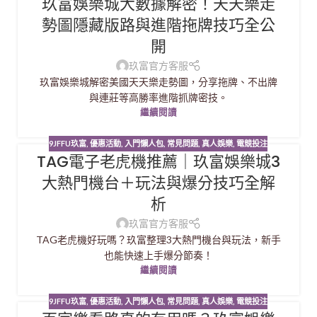
玖富娛樂城大數據解密！天天樂走
勢圖隱藏版路與進階拖牌技巧全公
開
玖富官方客服
玖富娛樂城解密美國天天樂走勢圖，分享拖牌、不出牌
與連莊等高勝率進階抓牌密技。
繼續閱讀
9JFFU玖富
,
優惠活動
,
入門懶人包
,
常見問題
,
真人娛樂
,
電競投注
TAG電子老虎機推薦｜玖富娛樂城3
大熱門機台＋玩法與爆分技巧全解
析
玖富官方客服
TAG老虎機好玩嗎？玖富整理3大熱門機台與玩法，新手
也能快速上手爆分節奏！
繼續閱讀
9JFFU玖富
,
優惠活動
,
入門懶人包
,
常見問題
,
真人娛樂
,
電競投注