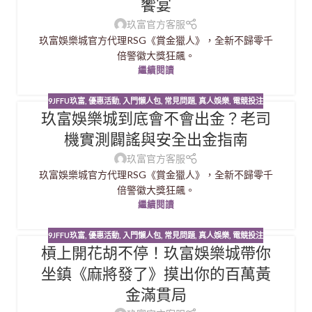
饗宴
玖富官方客服
玖富娛樂城官方代理RSG《賞金獵人》，全新不歸零千
倍警徽大獎狂飆。
繼續閱讀
9JFFU玖富
,
優惠活動
,
入門懶人包
,
常見問題
,
真人娛樂
,
電競投注
玖富娛樂城到底會不會出金？老司
機實測闢謠與安全出金指南
玖富官方客服
玖富娛樂城官方代理RSG《賞金獵人》，全新不歸零千
倍警徽大獎狂飆。
繼續閱讀
9JFFU玖富
,
優惠活動
,
入門懶人包
,
常見問題
,
真人娛樂
,
電競投注
槓上開花胡不停！玖富娛樂城帶你
坐鎮《麻將發了》摸出你的百萬黃
金滿貫局