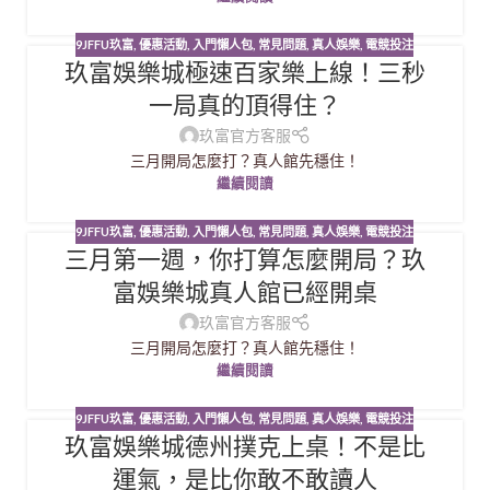
9JFFU玖富
,
優惠活動
,
入門懶人包
,
常見問題
,
真人娛樂
,
電競投注
玖富娛樂城極速百家樂上線！三秒
一局真的頂得住？
玖富官方客服
三月開局怎麼打？真人館先穩住！
繼續閱讀
9JFFU玖富
,
優惠活動
,
入門懶人包
,
常見問題
,
真人娛樂
,
電競投注
三月第一週，你打算怎麼開局？玖
富娛樂城真人館已經開桌
玖富官方客服
三月開局怎麼打？真人館先穩住！
繼續閱讀
9JFFU玖富
,
優惠活動
,
入門懶人包
,
常見問題
,
真人娛樂
,
電競投注
玖富娛樂城德州撲克上桌！不是比
運氣，是比你敢不敢讀人