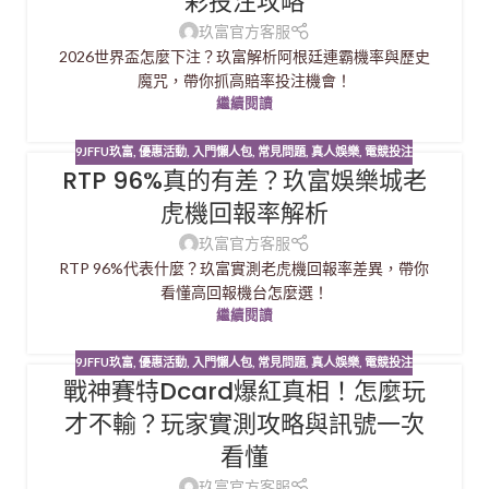
彩投注攻略
玖富官方客服
2026世界盃怎麼下注？玖富解析阿根廷連霸機率與歷史
魔咒，帶你抓高賠率投注機會！
繼續閱讀
9JFFU玖富
,
優惠活動
,
入門懶人包
,
常見問題
,
真人娛樂
,
電競投注
RTP 96%真的有差？玖富娛樂城老
虎機回報率解析
玖富官方客服
RTP 96%代表什麼？玖富實測老虎機回報率差異，帶你
看懂高回報機台怎麼選！
繼續閱讀
9JFFU玖富
,
優惠活動
,
入門懶人包
,
常見問題
,
真人娛樂
,
電競投注
戰神賽特Dcard爆紅真相！怎麼玩
才不輸？玩家實測攻略與訊號一次
看懂
玖富官方客服