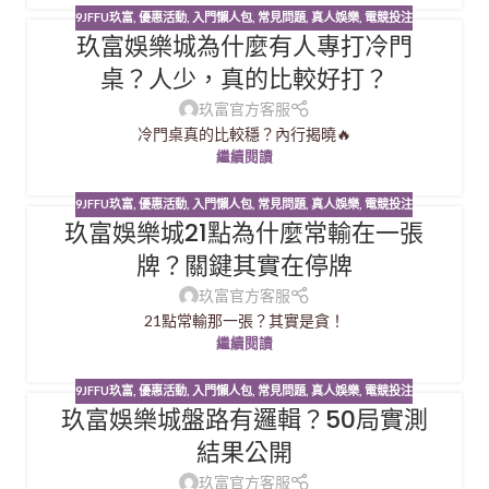
9JFFU玖富
,
優惠活動
,
入門懶人包
,
常見問題
,
真人娛樂
,
電競投注
玖富娛樂城為什麼有人專打冷門
桌？人少，真的比較好打？
玖富官方客服
冷門桌真的比較穩？內行揭曉🔥
繼續閱讀
9JFFU玖富
,
優惠活動
,
入門懶人包
,
常見問題
,
真人娛樂
,
電競投注
玖富娛樂城21點為什麼常輸在一張
牌？關鍵其實在停牌
玖富官方客服
21點常輸那一張？其實是貪！
繼續閱讀
9JFFU玖富
,
優惠活動
,
入門懶人包
,
常見問題
,
真人娛樂
,
電競投注
玖富娛樂城盤路有邏輯？50局實測
結果公開
玖富官方客服