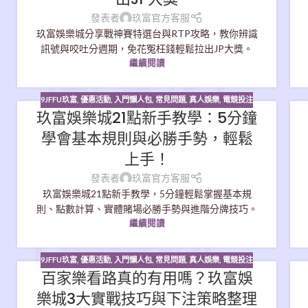
發表者
玖富官方客服
玖富娛樂城分享戰神賽特選台與RTP攻略，教你辨識
訊號與咬吐分週期，免花冤枉錢輕鬆拉出JP大獎。
繼續閱讀
9JFFU玖富
,
優惠活動
,
入門懶人包
,
常見問題
,
真人娛樂
,
電競投注
玖富娛樂城21點新手教學：5分鐘
學會基本規則與必勝手勢，輕鬆
上手！
發表者
玖富官方客服
玖富娛樂城21點新手教學，5分鐘輕鬆掌握基本規
則、點數計算、實體賭場必勝手勢與進階分牌技巧。
繼續閱讀
9JFFU玖富
,
優惠活動
,
入門懶人包
,
常見問題
,
真人娛樂
,
電競投注
百家樂看路真的有用嗎？玖富娛
樂城3大實戰技巧與下注策略整理