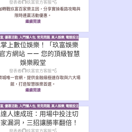
發表者
玖富官方客服
咖轉戰玖富百家樂主因，分享實操看路攻略與
限時連贏活動優惠。
繼續閱讀
玖富
,
優惠活動
,
入門懶人包
,
常見問題
,
真人娛樂
,
電競投注
航掌上數位娛樂！「玖富娛樂
官方網站 —— 您的頂級智慧
娛樂殿堂
發表者
玖富官方客服
樂城唯一官網，提供金融級極速存取與六大場
館，打造智慧娛樂首選。
繼續閱讀
玖富
,
優惠活動
,
入門懶人包
,
常見問題
,
真人娛樂
,
電競投注
地達人速成班：用場中投注切
莊家漏洞，三招讓勝率翻倍！
發表者
玖富官方客服