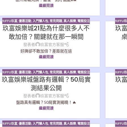
繼續閱讀
9JFFU玖富
,
優惠活動
,
入門懶人包
,
常見問題
,
真人娛樂
,
電競投注
9JFFU
玖富娛樂城21點為什麼很多人不
玖
敢加倍？關鍵就在那一瞬間
發表者
玖富官方客服
好牌卻不敢加倍？差距就在這
繼續閱讀
9JFFU玖富
,
優惠活動
,
入門懶人包
,
常見問題
,
真人娛樂
,
電競投注
9JFFU
玖富娛樂城盤路有邏輯？50局實
玖
測結果公開
發表者
玖富官方客服
盤路真有邏輯？50局實測揭曉！🔥
繼續閱讀
9JFFU玖富
,
優惠活動
,
入門懶人包
,
常見問題
,
真人娛樂
,
電競投注
9JFFU