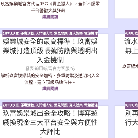
玖富娛樂城官方代理RSG《賞金獵人》，全新不歸零
千倍警徽大獎狂飆。
繼續閱讀
9JFFU玖富
,
優惠活動
,
入門懶人包
,
常見問題
,
真人娛樂
,
電競投注
9JFFU
娛樂城安全的最高標準！玖富娛
流水
樂城打造頂級帳號防護與透明出
無
入金機制
玖富返水
發表者
玖富官方客服
解析玖富娛樂城的安全加密、多重防禦及透明出入金
流程，建立頂級品牌信任。
繼續閱讀
9JFFU玖富
,
優惠活動
,
入門懶人包
,
常見問題
,
真人娛樂
,
電競投注
9JFFU
玖富娛樂城出金全攻略！博弈遊
別
戲換現金三大平台安全與方便性
行
大評比