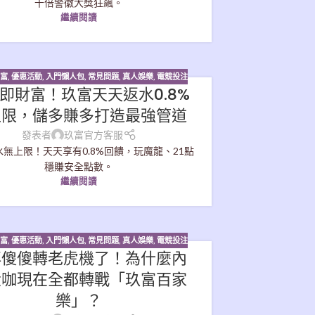
千倍警徽大獎狂飆。
繼續閱讀
玖富
,
優惠活動
,
入門懶人包
,
常見問題
,
真人娛樂
,
電競投注
即財富！玖富天天返水0.8%
上限，儲多賺多打造最強管道
發表者
玖富官方客服
無上限！天天享有0.8%回饋，玩魔龍、21點
穩賺安全點數。
繼續閱讀
玖富
,
優惠活動
,
入門懶人包
,
常見問題
,
真人娛樂
,
電競投注
再傻傻轉老虎機了！為什麼內
大咖現在全都轉戰「玖富百家
樂」？