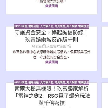
千倍警徽大獎狂飆。
繼續閱讀
9JFFU玖富
,
優惠活動
,
入門懶人包
,
常見問題
,
真人娛樂
,
電競投注
守護資金安全，築起誠信防線｜
玖富娛樂城反詐騙守則
發表者
玖富官方客服
玖富防詐騙中心教您精準辨識假網站、假客服與假代
理，守護您的資金安全。
繼續閱讀
9JFFU玖富
,
優惠活動
,
入門懶人包
,
常見問題
,
真人娛樂
,
電競投注
索爾大槌無極限！玖富獨家解析
「雷神之鎚2」RSG電子爆分玩法
與千倍密技