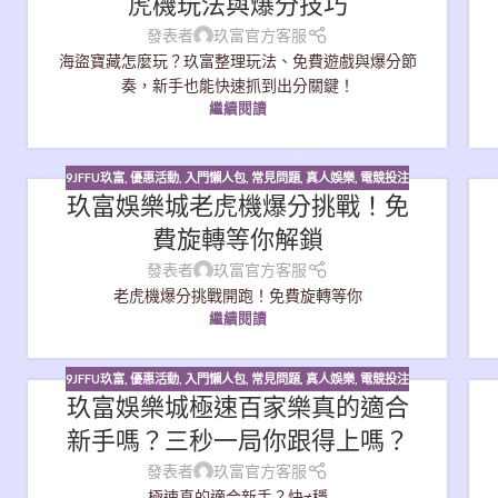
虎機玩法與爆分技巧
發表者
玖富官方客服
海盜寶藏怎麼玩？玖富整理玩法、免費遊戲與爆分節
奏，新手也能快速抓到出分關鍵！
繼續閱讀
9JFFU玖富
,
優惠活動
,
入門懶人包
,
常見問題
,
真人娛樂
,
電競投注
玖富娛樂城老虎機爆分挑戰！免
費旋轉等你解鎖
發表者
玖富官方客服
老虎機爆分挑戰開跑！免費旋轉等你
繼續閱讀
9JFFU玖富
,
優惠活動
,
入門懶人包
,
常見問題
,
真人娛樂
,
電競投注
玖富娛樂城極速百家樂真的適合
新手嗎？三秒一局你跟得上嗎？
發表者
玖富官方客服
極速真的適合新手？快≠穩