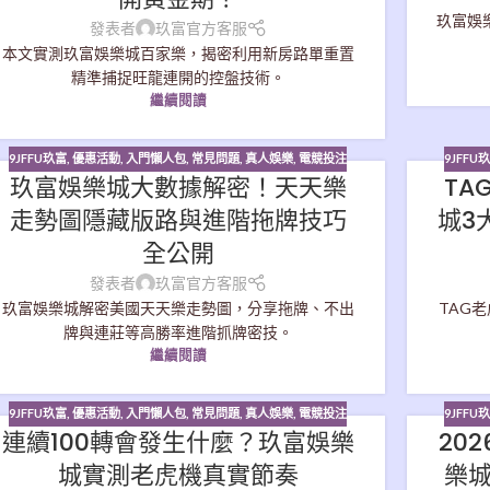
玖富娛
發表者
玖富官方客服
本文實測玖富娛樂城百家樂，揭密利用新房路單重置
精準捕捉旺龍連開的控盤技術。
繼續閱讀
9JFFU玖富
,
優惠活動
,
入門懶人包
,
常見問題
,
真人娛樂
,
電競投注
9JFFU
玖富娛樂城大數據解密！天天樂
TA
走勢圖隱藏版路與進階拖牌技巧
城3
全公開
發表者
玖富官方客服
玖富娛樂城解密美國天天樂走勢圖，分享拖牌、不出
TAG
牌與連莊等高勝率進階抓牌密技。
繼續閱讀
9JFFU玖富
,
優惠活動
,
入門懶人包
,
常見問題
,
真人娛樂
,
電競投注
9JFFU
連續100轉會發生什麼？玖富娛樂
20
城實測老虎機真實節奏
樂