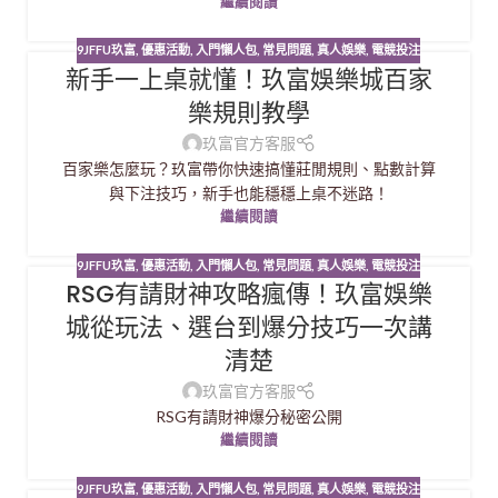
繼續閱讀
9JFFU玖富
,
優惠活動
,
入門懶人包
,
常見問題
,
真人娛樂
,
電競投注
新手一上桌就懂！玖富娛樂城百家
樂規則教學
玖富官方客服
百家樂怎麼玩？玖富帶你快速搞懂莊閒規則、點數計算
與下注技巧，新手也能穩穩上桌不迷路！
繼續閱讀
9JFFU玖富
,
優惠活動
,
入門懶人包
,
常見問題
,
真人娛樂
,
電競投注
RSG有請財神攻略瘋傳！玖富娛樂
城從玩法、選台到爆分技巧一次講
清楚
玖富官方客服
RSG有請財神爆分秘密公開
繼續閱讀
9JFFU玖富
,
優惠活動
,
入門懶人包
,
常見問題
,
真人娛樂
,
電競投注