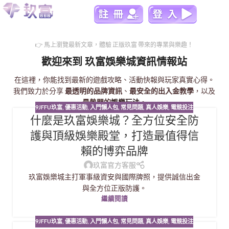
👉 馬上瀏覽最新文章，體驗 正版玖富 帶來的專業與樂趣！
歡迎來到 玖富娛樂城資訊情報站
在這裡，你能找到最新的遊戲攻略、活動快報與玩家真實心得。
我們致力於分享
最透明的品牌資訊
、
最安全的出入金教學
，以及
最熱門的
娛樂玩法
。
9JFFU玖富
,
優惠活動
,
入門懶人包
,
常見問題
,
真人娛樂
,
電競投注
什麼是玖富娛樂城？全方位安全防
護與頂級娛樂殿堂，打造最值得信
賴的博弈品牌
玖富官方客服
玖富娛樂城主打軍事級資安與國際牌照，提供誠信出金
與全方位正版防護。
繼續閱讀
9JFFU玖富
,
優惠活動
,
入門懶人包
,
常見問題
,
真人娛樂
,
電競投注