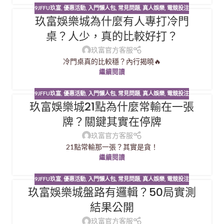
9JFFU玖富
,
優惠活動
,
入門懶人包
,
常見問題
,
真人娛樂
,
電競投注
玖富娛樂城為什麼有人專打冷門
桌？人少，真的比較好打？
玖富官方客服
冷門桌真的比較穩？內行揭曉🔥
繼續閱讀
9JFFU玖富
,
優惠活動
,
入門懶人包
,
常見問題
,
真人娛樂
,
電競投注
玖富娛樂城21點為什麼常輸在一張
牌？關鍵其實在停牌
玖富官方客服
21點常輸那一張？其實是貪！
繼續閱讀
9JFFU玖富
,
優惠活動
,
入門懶人包
,
常見問題
,
真人娛樂
,
電競投注
玖富娛樂城盤路有邏輯？50局實測
結果公開
玖富官方客服