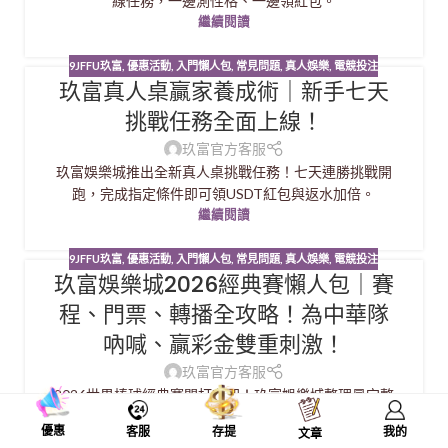
線任務，一邊測性格、一邊領紅包。
繼續閱讀
9JFFU玖富
,
優惠活動
,
入門懶人包
,
常見問題
,
真人娛樂
,
電競投注
玖富真人桌贏家養成術｜新手七天
挑戰任務全面上線！
玖富官方客服
玖富娛樂城推出全新真人桌挑戰任務！七天連勝挑戰開
跑，完成指定條件即可領USDT紅包與返水加倍。
繼續閱讀
9JFFU玖富
,
優惠活動
,
入門懶人包
,
常見問題
,
真人娛樂
,
電競投注
玖富娛樂城2026經典賽懶人包｜賽
程、門票、轉播全攻略！為中華隊
吶喊、贏彩金雙重刺激！
玖富官方客服
2026世界棒球經典賽開打在即！玖富娛樂城整理最完整
賽程、門票、轉播與投注攻略，陪你邊看邊贏！
優惠
客服
我的
存提
文章
繼續閱讀