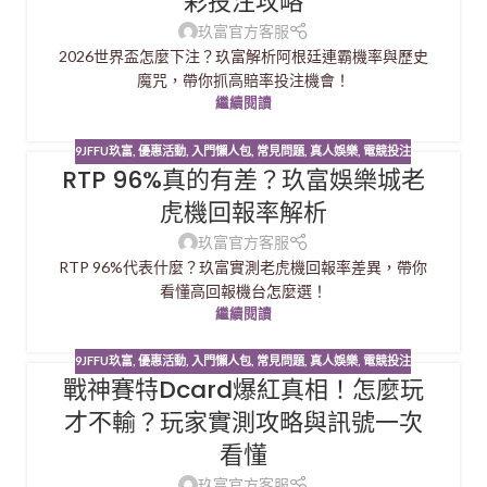
彩投注攻略
玖富官方客服
2026世界盃怎麼下注？玖富解析阿根廷連霸機率與歷史
魔咒，帶你抓高賠率投注機會！
繼續閱讀
9JFFU玖富
,
優惠活動
,
入門懶人包
,
常見問題
,
真人娛樂
,
電競投注
RTP 96%真的有差？玖富娛樂城老
虎機回報率解析
玖富官方客服
RTP 96%代表什麼？玖富實測老虎機回報率差異，帶你
看懂高回報機台怎麼選！
繼續閱讀
9JFFU玖富
,
優惠活動
,
入門懶人包
,
常見問題
,
真人娛樂
,
電競投注
戰神賽特Dcard爆紅真相！怎麼玩
才不輸？玩家實測攻略與訊號一次
看懂
玖富官方客服