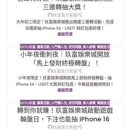
三連轉抽大獎！
玖富官方客服
大年初三限定！玖富娛樂城推出開運三連轉活動，完成
任務即抽 iPhone 16、USDT 與紅包雨好禮！
繼續閱讀
9JFFU玖富
,
優惠活動
,
入門懶人包
,
常見問題
,
真人娛樂
,
電競投注
小年夜衝刺夜｜玖富娛樂城開放
「馬上發財終極轉盤」！
玖富官方客服
小年夜限定！玖富娛樂城開啟馬上發財終極轉盤，抽
iPhone 16、USDT大獎與紅包雨，今晚就是翻倍時刻！
繼續閱讀
9JFFU玖富
,
優惠活動
,
入門懶人包
,
常見問題
,
真人娛樂
,
電競投注
轉到你就賺！玖富娛樂城啟動遊戲
輪盤日，下注也能抽 iPhone 16
玖富官方客服