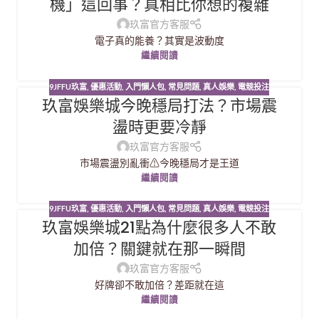
機」這回事？真相比你想的複雜
玖富官方客服
電子真的能養？其實是波動度
繼續閱讀
9JFFU玖富
,
優惠活動
,
入門懶人包
,
常見問題
,
真人娛樂
,
電競投注
玖富娛樂城今晚穩局打法？市場震
盪時更要冷靜
玖富官方客服
市場震盪別亂衝⚠今晚穩局才是王道
繼續閱讀
9JFFU玖富
,
優惠活動
,
入門懶人包
,
常見問題
,
真人娛樂
,
電競投注
玖富娛樂城21點為什麼很多人不敢
加倍？關鍵就在那一瞬間
玖富官方客服
好牌卻不敢加倍？差距就在這
繼續閱讀