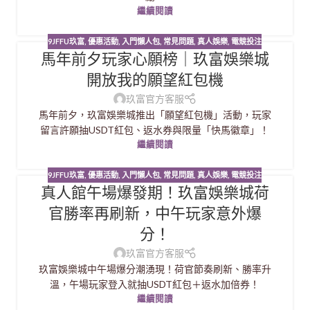
繼續閱讀
9JFFU玖富
,
優惠活動
,
入門懶人包
,
常見問題
,
真人娛樂
,
電競投注
馬年前夕玩家心願榜｜玖富娛樂城
開放我的願望紅包機
玖富官方客服
馬年前夕，玖富娛樂城推出「願望紅包機」活動，玩家
留言許願抽USDT紅包、返水券與限量「快馬徽章」！
繼續閱讀
9JFFU玖富
,
優惠活動
,
入門懶人包
,
常見問題
,
真人娛樂
,
電競投注
真人館午場爆發期！玖富娛樂城荷
官勝率再刷新，中午玩家意外爆
分！
玖富官方客服
玖富娛樂城中午場爆分潮湧現！荷官節奏刷新、勝率升
溫，午場玩家登入就抽USDT紅包＋返水加倍券！
繼續閱讀