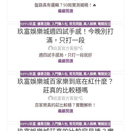
盤路真有邏輯？50局實測揭曉！🔥
繼續閱讀
9JFFU玖富
,
優惠活動
,
入門懶人包
,
常見問題
,
真人娛樂
,
電競投注
玖富娛樂城週四試手感！今晚別打
滿，只打一段
玖富官方客服
週四試手感局，只打一段就好
繼續閱讀
9JFFU玖富
,
優惠活動
,
入門懶人包
,
常見問題
,
真人娛樂
,
電競投注
玖富娛樂城百家樂到底在紅什麼？
莊真的比較穩嗎
玖富官方客服
百家樂真的莊比較穩？實戰解析！
繼續閱讀
9JFFU玖富
,
優惠活動
,
入門懶人包
,
常見問題
,
真人娛樂
,
電競投注