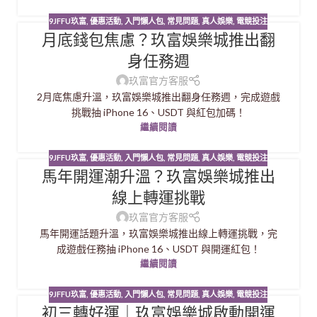
9JFFU玖富
,
優惠活動
,
入門懶人包
,
常見問題
,
真人娛樂
,
電競投注
月底錢包焦慮？玖富娛樂城推出翻
身任務週
玖富官方客服
2月底焦慮升溫，玖富娛樂城推出翻身任務週，完成遊戲
挑戰抽 iPhone 16、USDT 與紅包加碼！
繼續閱讀
9JFFU玖富
,
優惠活動
,
入門懶人包
,
常見問題
,
真人娛樂
,
電競投注
馬年開運潮升溫？玖富娛樂城推出
線上轉運挑戰
玖富官方客服
馬年開運話題升溫，玖富娛樂城推出線上轉運挑戰，完
成遊戲任務抽 iPhone 16、USDT 與開運紅包！
繼續閱讀
9JFFU玖富
,
優惠活動
,
入門懶人包
,
常見問題
,
真人娛樂
,
電競投注
初三轉好運｜玖富娛樂城啟動開運