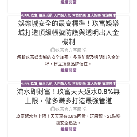
繼續閱讀
9JFFU玖富
,
優惠活動
,
入門懶人包
,
常見問題
,
真人娛樂
,
電競投注
娛樂城安全的最高標準！玖富娛樂
城打造頂級帳號防護與透明出入金
機制
玖富官方客服
解析玖富娛樂城的安全加密、多重防禦及透明出入金流
程，建立頂級品牌信任。
繼續閱讀
9JFFU玖富
,
優惠活動
,
入門懶人包
,
常見問題
,
真人娛樂
,
電競投注
流水即財富！玖富天天返水0.8%無
上限，儲多賺多打造最強管道
玖富官方客服
玖富返水無上限！天天享有0.8%回饋，玩魔龍、21點穩
賺安全點數。
繼續閱讀