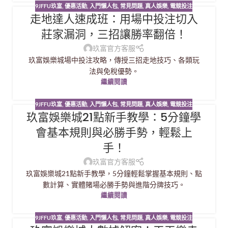
9JFFU玖富
,
優惠活動
,
入門懶人包
,
常見問題
,
真人娛樂
,
電競投注
走地達人速成班：用場中投注切入
莊家漏洞，三招讓勝率翻倍！
玖富官方客服
玖富娛樂城場中投注攻略，傳授三招走地技巧、各類玩
法與免稅優勢。
繼續閱讀
9JFFU玖富
,
優惠活動
,
入門懶人包
,
常見問題
,
真人娛樂
,
電競投注
玖富娛樂城21點新手教學：5分鐘學
會基本規則與必勝手勢，輕鬆上
手！
玖富官方客服
玖富娛樂城21點新手教學，5分鐘輕鬆掌握基本規則、點
數計算、實體賭場必勝手勢與進階分牌技巧。
繼續閱讀
9JFFU玖富
,
優惠活動
,
入門懶人包
,
常見問題
,
真人娛樂
,
電競投注