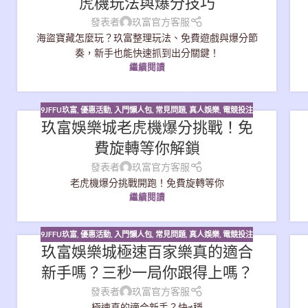
虎機玩法與爆分技巧
發表者
玖富官方客服
海盜寶藏怎麼玩？玖富整理玩法、免費遊戲與爆分節
奏，新手也能快速抓到出分關鍵！
繼續閱讀
9JFFU玖富
,
優惠活動
,
入門懶人包
,
常見問題
,
真人娛樂
,
電競投注
玖富娛樂城老虎機爆分挑戰！免
費旋轉等你解鎖
發表者
玖富官方客服
老虎機爆分挑戰開跑！免費旋轉等你
繼續閱讀
9JFFU玖富
,
優惠活動
,
入門懶人包
,
常見問題
,
真人娛樂
,
電競投注
玖富娛樂城極速百家樂真的適合
新手嗎？三秒一局你跟得上嗎？
發表者
玖富官方客服
極速真的適合新手？快≠穩