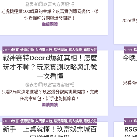
發表者
玖富官方客服
老虎機連續100轉真的會爆？玖富實測節奏變化，帶
你看懂吃分期與爆發關鍵！
202
繼續閱讀
9JFFU玖富
,
優惠活動
,
入門懶人包
,
常見問題
,
真人娛樂
,
電競投注
9JFFU
戰神賽特Dcard爆紅真相！怎麼
今晚
玩才不輸？玩家實測攻略與訊號
一次看懂
只看3
發表者
玖富官方客服
只看3局就決定進場？玖富爆分觀察挑戰開跑，完成
任務拿紅包，新手也能抓節奏！
繼續閱讀
9JFFU玖富
,
優惠活動
,
入門懶人包
,
常見問題
,
真人娛樂
,
電競投注
9JFFU
新手一上桌就懂！玖富娛樂城百
RS