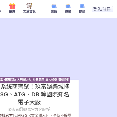
登入/註冊
P
優惠
文章資訊
充值
轉帳
提款
玖富
,
優惠活動
,
入門懶人包
,
常見問題
,
真人娛樂
,
電競投注
級系統商齊聚！玖富娛樂城攜
RSG、ATG、DB 等國際知名
電子大廠
發表者
玖富官方客服
樂城官方代理RSG《賞金獵人》，全新不歸零