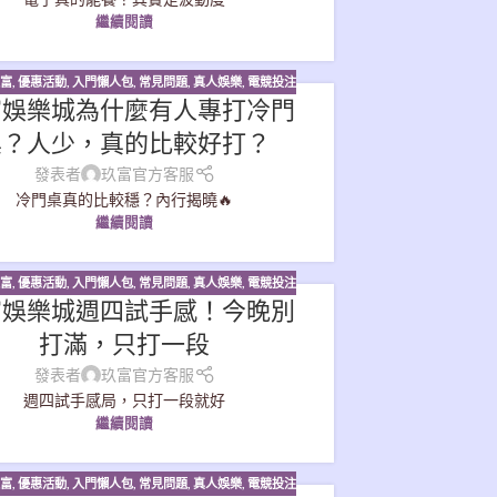
繼續閱讀
玖富
,
優惠活動
,
入門懶人包
,
常見問題
,
真人娛樂
,
電競投注
富娛樂城為什麼有人專打冷門
桌？人少，真的比較好打？
發表者
玖富官方客服
冷門桌真的比較穩？內行揭曉🔥
繼續閱讀
玖富
,
優惠活動
,
入門懶人包
,
常見問題
,
真人娛樂
,
電競投注
富娛樂城週四試手感！今晚別
打滿，只打一段
發表者
玖富官方客服
週四試手感局，只打一段就好
繼續閱讀
玖富
,
優惠活動
,
入門懶人包
,
常見問題
,
真人娛樂
,
電競投注