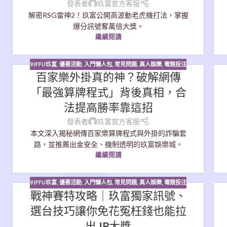
發表者
玖富官方客服
解密RSG雷神2！玖富公開高波動老虎機打法，掌握
爆分訊號奪萬倍大獎。
繼續閱讀
9JFFU玖富
,
優惠活動
,
入門懶人包
,
常見問題
,
真人娛樂
,
電競投注
百家樂外掛真的神？破解網傳
「最強算牌程式」背後真相，合
法提高勝率靠這招
發表者
玖富官方客服
本文深入揭秘網傳百家樂算牌程式與外掛的詐騙套
路，並推薦出金安全、機制透明的玖富娛樂城。
繼續閱讀
9JFFU玖富
,
優惠活動
,
入門懶人包
,
常見問題
,
真人娛樂
,
電競投注
戰神賽特攻略｜玖富獨家訊號、
選台技巧讓你免花冤枉錢也能拉
出JP大獎