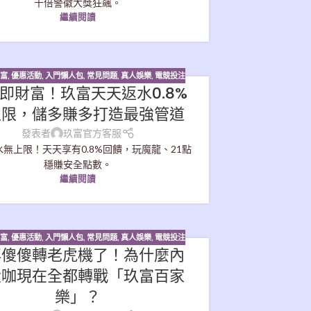
千倍警徽大獎狂飆。
繼續閱讀
玖富
,
優惠活動
,
入門懶人包
,
常見問題
,
真人娛樂
,
電競投注
即財富！玖富天天返水0.8%
上限，儲多賺多打造最強管道
發表者
玖富官方客服
無上限！天天享有0.8%回饋，玩魔龍、21點
穩賺安全點數。
繼續閱讀
玖富
,
優惠活動
,
入門懶人包
,
常見問題
,
真人娛樂
,
電競投注
再傻傻轉老虎機了！為什麼內
大咖現在全都轉戰「玖富百家
樂」？