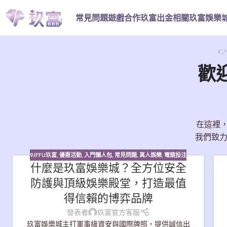
常見問題
遊戲合作
玖富出金相關
玖富娛樂

歡
在這裡
我們致
9JFFU玖富
,
優惠活動
,
入門懶人包
,
常見問題
,
真人娛樂
,
電競投注
什麼是玖富娛樂城？全方位安全
防護與頂級娛樂殿堂，打造最值
得信賴的博弈品牌
發表者
玖富官方客服
玖富娛樂城主打軍事級資安與國際牌照，提供誠信出