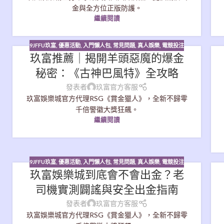
金與全方位正版防護。
繼續閱讀
9JFFU玖富
,
優惠活動
,
入門懶人包
,
常見問題
,
真人娛樂
,
電競投注
玖富推薦｜揭開羊頭惡魔的爆金
秘密：《古神巴風特》全攻略
發表者
玖富官方客服
玖富娛樂城官方代理RSG《賞金獵人》，全新不歸零
千倍警徽大獎狂飆。
繼續閱讀
9JFFU玖富
,
優惠活動
,
入門懶人包
,
常見問題
,
真人娛樂
,
電競投注
玖富娛樂城到底會不會出金？老
司機實測闢謠與安全出金指南
發表者
玖富官方客服
玖富娛樂城官方代理RSG《賞金獵人》，全新不歸零