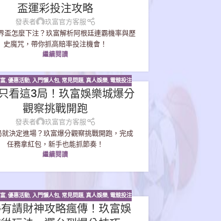
盃運彩投注攻略
發表者
玖富官方客服
6世界盃怎麼下注？玖富解析阿根廷連霸機率與歷
史魔咒，帶你抓高賠率投注機會！
繼續閱讀
玖富
,
優惠活動
,
入門懶人包
,
常見問題
,
真人娛樂
,
電競投注
只看這3局！玖富娛樂城爆分
觀察挑戰開跑
發表者
玖富官方客服
局就決定進場？玖富爆分觀察挑戰開跑，完成
任務拿紅包，新手也能抓節奏！
繼續閱讀
玖富
,
優惠活動
,
入門懶人包
,
常見問題
,
真人娛樂
,
電競投注
G有請財神攻略瘋傳！玖富娛