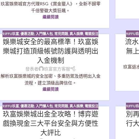
玖富娛樂城官方代理RSG《賞金獵人》，全新不歸零
千倍警徽大獎狂飆。
繼續閱讀
9JFFU玖富
,
優惠活動
,
入門懶人包
,
常見問題
,
真人娛樂
,
電競投注
9JFFU
娛樂城安全的最高標準！玖富娛
流水
樂城打造頂級帳號防護與透明出
無
入金機制
玖富返水
發表者
玖富官方客服
解析玖富娛樂城的安全加密、多重防禦及透明出入金
流程，建立頂級品牌信任。
繼續閱讀
9JFFU玖富
,
優惠活動
,
入門懶人包
,
常見問題
,
真人娛樂
,
電競投注
9JFFU
玖富娛樂城出金全攻略！博弈遊
別
戲換現金三大平台安全與方便性
行
大評比