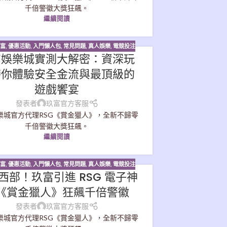
千倍警徽大獎狂飆。
繼續閱讀
玖富
,
優惠活動
,
入門懶人包
,
常見問題
,
真人娛樂
,
電競投注
富娛樂城實測大解密：資深玩
帶你體驗安全金流與最頂級的
遊戲饗宴
發表者
玖富官方客服
樂城官方代理RSG《賞金獵人》，全新不歸零
千倍警徽大獎狂飆。
繼續閱讀
玖富
,
優惠活動
,
入門懶人包
,
常見問題
,
真人娛樂
,
電競投注
西部！玖富引進 RSG 電子神
《賞金獵人》狂飆千倍警徽
發表者
玖富官方客服
樂城官方代理RSG《賞金獵人》，全新不歸零