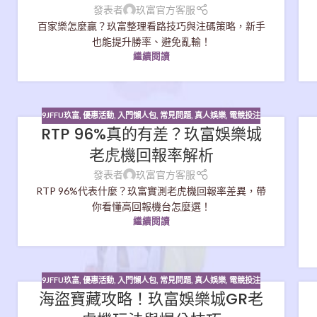
發表者
玖富官方客服
百家樂怎麼贏？玖富整理看路技巧與注碼策略，新手
也能提升勝率、避免亂輸！
繼續閱讀
9JFFU玖富
,
優惠活動
,
入門懶人包
,
常見問題
,
真人娛樂
,
電競投注
RTP 96%真的有差？玖富娛樂城
老虎機回報率解析
發表者
玖富官方客服
RTP 96%代表什麼？玖富實測老虎機回報率差異，帶
你看懂高回報機台怎麼選！
繼續閱讀
9JFFU玖富
,
優惠活動
,
入門懶人包
,
常見問題
,
真人娛樂
,
電競投注
海盜寶藏攻略！玖富娛樂城GR老