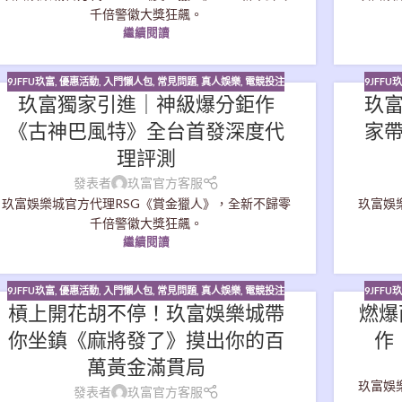
千倍警徽大獎狂飆。
繼續閱讀
9JFFU玖富
,
優惠活動
,
入門懶人包
,
常見問題
,
真人娛樂
,
電競投注
9JFFU
玖富獨家引進｜神級爆分鉅作
玖
《古神巴風特》全台首發深度代
家
理評測
發表者
玖富官方客服
玖富娛樂城官方代理RSG《賞金獵人》，全新不歸零
玖富娛
千倍警徽大獎狂飆。
繼續閱讀
9JFFU玖富
,
優惠活動
,
入門懶人包
,
常見問題
,
真人娛樂
,
電競投注
9JFFU
槓上開花胡不停！玖富娛樂城帶
燃爆
你坐鎮《麻將發了》摸出你的百
作
萬黃金滿貫局
玖富娛
發表者
玖富官方客服