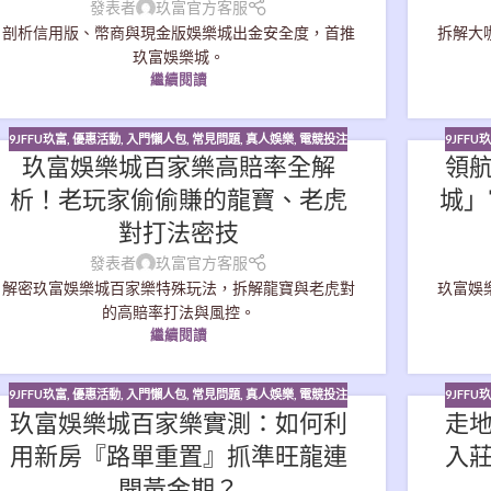
發表者
玖富官方客服
剖析信用版、幣商與現金版娛樂城出金安全度，首推
拆解大
玖富娛樂城。
繼續閱讀
9JFFU玖富
,
優惠活動
,
入門懶人包
,
常見問題
,
真人娛樂
,
電競投注
9JFFU
玖富娛樂城百家樂高賠率全解
領
析！老玩家偷偷賺的龍寶、老虎
城」
對打法密技
發表者
玖富官方客服
解密玖富娛樂城百家樂特殊玩法，拆解龍寶與老虎對
玖富娛
的高賠率打法與風控。
繼續閱讀
9JFFU玖富
,
優惠活動
,
入門懶人包
,
常見問題
,
真人娛樂
,
電競投注
9JFFU
玖富娛樂城百家樂實測：如何利
走
用新房『路單重置』抓準旺龍連
入
開黃金期？