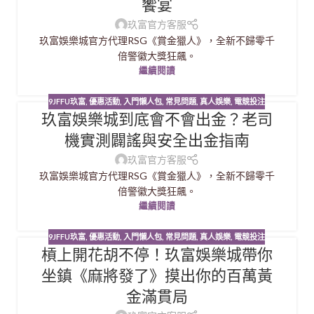
饗宴
玖富官方客服
玖富娛樂城官方代理RSG《賞金獵人》，全新不歸零千
倍警徽大獎狂飆。
繼續閱讀
9JFFU玖富
,
優惠活動
,
入門懶人包
,
常見問題
,
真人娛樂
,
電競投注
玖富娛樂城到底會不會出金？老司
機實測闢謠與安全出金指南
玖富官方客服
玖富娛樂城官方代理RSG《賞金獵人》，全新不歸零千
倍警徽大獎狂飆。
繼續閱讀
9JFFU玖富
,
優惠活動
,
入門懶人包
,
常見問題
,
真人娛樂
,
電競投注
槓上開花胡不停！玖富娛樂城帶你
坐鎮《麻將發了》摸出你的百萬黃
金滿貫局