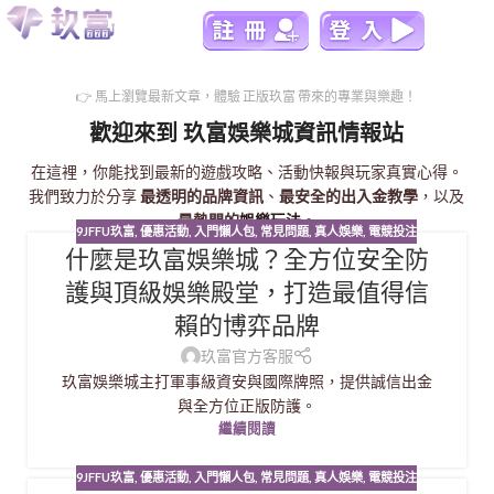
👉 馬上瀏覽最新文章，體驗 正版玖富 帶來的專業與樂趣！
歡迎來到 玖富娛樂城資訊情報站
在這裡，你能找到最新的遊戲攻略、活動快報與玩家真實心得。
我們致力於分享
最透明的品牌資訊
、
最安全的出入金教學
，以及
最熱門的
娛樂玩法
。
9JFFU玖富
,
優惠活動
,
入門懶人包
,
常見問題
,
真人娛樂
,
電競投注
什麼是玖富娛樂城？全方位安全防
護與頂級娛樂殿堂，打造最值得信
賴的博弈品牌
玖富官方客服
玖富娛樂城主打軍事級資安與國際牌照，提供誠信出金
與全方位正版防護。
繼續閱讀
9JFFU玖富
,
優惠活動
,
入門懶人包
,
常見問題
,
真人娛樂
,
電競投注