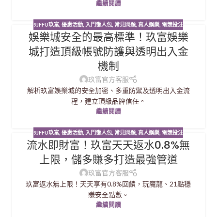
繼續閱讀
9JFFU玖富
,
優惠活動
,
入門懶人包
,
常見問題
,
真人娛樂
,
電競投注
娛樂城安全的最高標準！玖富娛樂
城打造頂級帳號防護與透明出入金
機制
玖富官方客服
解析玖富娛樂城的安全加密、多重防禦及透明出入金流
程，建立頂級品牌信任。
繼續閱讀
9JFFU玖富
,
優惠活動
,
入門懶人包
,
常見問題
,
真人娛樂
,
電競投注
流水即財富！玖富天天返水0.8%無
上限，儲多賺多打造最強管道
玖富官方客服
玖富返水無上限！天天享有0.8%回饋，玩魔龍、21點穩
賺安全點數。
繼續閱讀