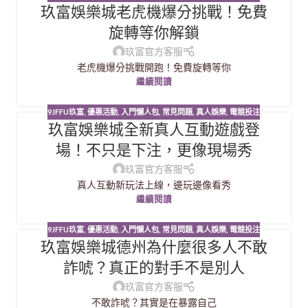
玖富娛樂城老虎機爆分挑戰！免費
旋轉等你解鎖
玖富官方客服
老虎機爆分挑戰開跑！免費旋轉等你
繼續閱讀
9JFFU玖富
,
優惠活動
,
入門懶人包
,
常見問題
,
真人娛樂
,
電競投注
玖富娛樂城全新真人互動遊戲登
場！不只是下注，更像現場秀
玖富官方客服
真人互動新玩法上線，邊玩邊像看秀
繼續閱讀
9JFFU玖富
,
優惠活動
,
入門懶人包
,
常見問題
,
真人娛樂
,
電競投注
玖富娛樂城德州為什麼很多人不敢
詐唬？真正的對手不是別人
玖富官方客服
不敢詐唬？其實是在暴露自己