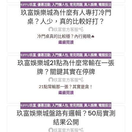
9JFFU玖富
,
優惠活動
,
入門懶人包
,
常見問題
,
真人娛樂
,
電競投注
玖富娛樂城為什麼有人專打冷門
桌？人少，真的比較好打？
玖富官方客服
冷門桌真的比較穩？內行揭曉🔥
繼續閱讀
9JFFU玖富
,
優惠活動
,
入門懶人包
,
常見問題
,
真人娛樂
,
電競投注
玖富娛樂城21點為什麼常輸在一張
牌？關鍵其實在停牌
玖富官方客服
21點常輸那一張？其實是貪！
繼續閱讀
9JFFU玖富
,
優惠活動
,
入門懶人包
,
常見問題
,
真人娛樂
,
電競投注
玖富娛樂城盤路有邏輯？50局實測
結果公開
玖富官方客服