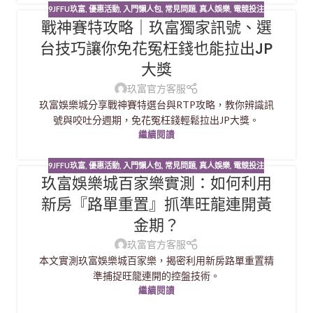
9JFFU玖富
,
優惠活動
,
入門懶人包
,
常見問題
,
真人娛樂
,
電競投注
戰神賽特攻略｜玖富獨家訊號、選
台技巧讓你免花冤枉錢也能拉出JP
大獎
玖富官方客服
玖富娛樂城分享戰神賽特選台與RTP攻略，教你辨識訊
號與咬吐分週期，免花冤枉錢輕鬆拉出JP大獎。
繼續閱讀
9JFFU玖富
,
優惠活動
,
入門懶人包
,
常見問題
,
真人娛樂
,
電競投注
玖富娛樂城百家樂實測：如何利用
新房『路單重置』抓準旺龍連開黃
金期？
玖富官方客服
本文實測玖富娛樂城百家樂，揭密利用新房路單重置精
準捕捉旺龍連開的控盤技術。
繼續閱讀