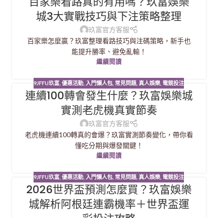
百家樂看路真的有用嗎？玖富娛樂
城3大實戰技巧與下注策略整理
玖富官方客服
百家樂怎麼贏？玖富整理看路技巧與注碼策略，新手也
能提升勝率、避免亂輸！
繼續閱讀
9JFFU玖富
,
優惠活動
,
入門懶人包
,
常見問題
,
真人娛樂
,
電競投注
連續100轉會發生什麼？玖富娛樂城
實測老虎機真實節奏
玖富官方客服
老虎機連續100轉真的會爆？玖富實測節奏變化，帶你看
懂吃分期與爆發關鍵！
繼續閱讀
9JFFU玖富
,
優惠活動
,
入門懶人包
,
常見問題
,
真人娛樂
,
電競投注
2026世界盃預測怎麼買？玖富娛樂
城解析阿根廷連霸機率＋世界盃運