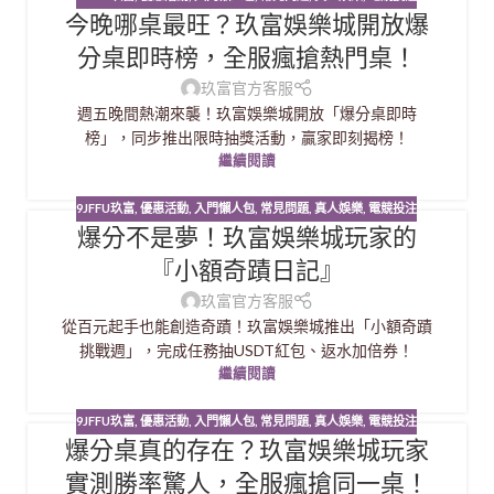
今晚哪桌最旺？玖富娛樂城開放爆
分桌即時榜，全服瘋搶熱門桌！
玖富官方客服
週五晚間熱潮來襲！玖富娛樂城開放「爆分桌即時
榜」，同步推出限時抽獎活動，贏家即刻揭榜！
繼續閱讀
9JFFU玖富
,
優惠活動
,
入門懶人包
,
常見問題
,
真人娛樂
,
電競投注
爆分不是夢！玖富娛樂城玩家的
『小額奇蹟日記』
玖富官方客服
從百元起手也能創造奇蹟！玖富娛樂城推出「小額奇蹟
挑戰週」，完成任務抽USDT紅包、返水加倍券！
繼續閱讀
9JFFU玖富
,
優惠活動
,
入門懶人包
,
常見問題
,
真人娛樂
,
電競投注
爆分桌真的存在？玖富娛樂城玩家
實測勝率驚人，全服瘋搶同一桌！