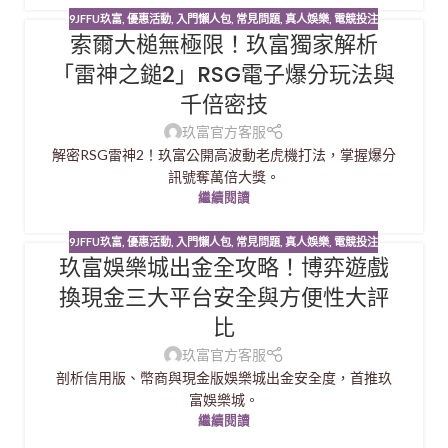
9JFFU玖富
,
優惠活動
,
入門懶人包
,
常見問題
,
真人娛樂
,
電競投注
索爾大槌無極限！玖富獨家解析
「雷神之鎚2」RSG電子爆分玩法與
千倍密技
玖富官方客服
解密RSG雷神2！玖富公開高波動老虎機打法，掌握爆分
訊號奪萬倍大獎。
繼續閱讀
9JFFU玖富
,
優惠活動
,
入門懶人包
,
常見問題
,
真人娛樂
,
電競投注
玖富娛樂城出金全攻略！博弈遊戲
換現金三大平台安全與方便性大評
比
玖富官方客服
剖析信用版、幣商與現金版娛樂城出金安全度，首推玖
富娛樂城。
繼續閱讀