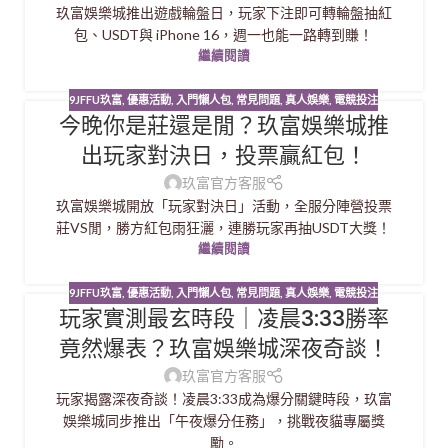
玖富娛樂城推出遊戲輪盤日，玩家下注即可轉輪盤抽紅
包、USDT與 iPhone 16，週一也能一路轉到賺！
繼續閱讀
9JFFU玖富
,
優惠活動
,
入門懶人包
,
常見問題
,
真人娛樂
,
電競投注
今晚你是莊還是閒？玖富娛樂城推
出玩家對決日，投票贏紅包！
玖富官方客服
玖富娛樂城開放「玩家對決日」活動，全服分陣營投票
莊VS閒，勝方紅包雨狂灑，連勝玩家再抽USDT大獎！
繼續閱讀
9JFFU玖富
,
優惠活動
,
入門懶人包
,
常見問題
,
真人娛樂
,
電競投注
玩家實測最玄時段｜凌晨3:33勝率
竟然爆表？玖富娛樂城深夜奇談！
玖富官方客服
玩家揭露深夜奇談！凌晨3:33成為爆分關鍵時段，玖富
娛樂城同步推出「午夜爆分任務」，挑戰夜貓專屬獎
勵。