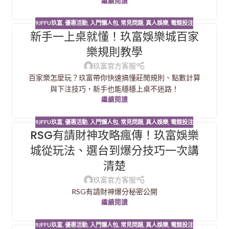
繼續閱讀
9JFFU玖富
,
優惠活動
,
入門懶人包
,
常見問題
,
真人娛樂
,
電競投注
新手一上桌就懂！玖富娛樂城百家
樂規則教學
玖富官方客服
百家樂怎麼玩？玖富帶你快速搞懂莊閒規則、點數計算
與下注技巧，新手也能穩穩上桌不迷路！
繼續閱讀
9JFFU玖富
,
優惠活動
,
入門懶人包
,
常見問題
,
真人娛樂
,
電競投注
RSG有請財神攻略瘋傳！玖富娛樂
城從玩法、選台到爆分技巧一次講
清楚
玖富官方客服
RSG有請財神爆分秘密公開
繼續閱讀
9JFFU玖富
,
優惠活動
,
入門懶人包
,
常見問題
,
真人娛樂
,
電競投注