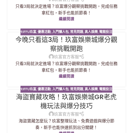
只看3局就決定進場？玖富爆分觀察挑戰開跑，完成任務
拿紅包，新手也能抓節奏！
繼續閱讀
9JFFU玖富
,
優惠活動
,
入門懶人包
,
常見問題
,
真人娛樂
,
電競投注
今晚只看這3局！玖富娛樂城爆分觀
察挑戰開跑
玖富官方客服
只看3局就決定進場？玖富爆分觀察挑戰開跑，完成任務
拿紅包，新手也能抓節奏！
繼續閱讀
9JFFU玖富
,
優惠活動
,
入門懶人包
,
常見問題
,
真人娛樂
,
電競投注
海盜寶藏攻略！玖富娛樂城GR老虎
機玩法與爆分技巧
玖富官方客服
海盜寶藏怎麼玩？玖富整理玩法、免費遊戲與爆分節
奏，新手也能快速抓到出分關鍵！