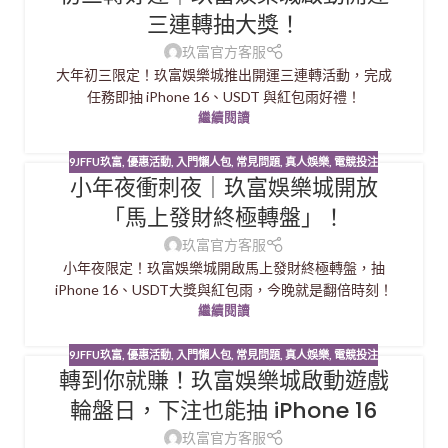
三連轉抽大獎！
玖富官方客服
大年初三限定！玖富娛樂城推出開運三連轉活動，完成
任務即抽 iPhone 16、USDT 與紅包雨好禮！
繼續閱讀
9JFFU玖富
,
優惠活動
,
入門懶人包
,
常見問題
,
真人娛樂
,
電競投注
小年夜衝刺夜｜玖富娛樂城開放
「馬上發財終極轉盤」！
玖富官方客服
小年夜限定！玖富娛樂城開啟馬上發財終極轉盤，抽
iPhone 16、USDT大獎與紅包雨，今晚就是翻倍時刻！
繼續閱讀
9JFFU玖富
,
優惠活動
,
入門懶人包
,
常見問題
,
真人娛樂
,
電競投注
轉到你就賺！玖富娛樂城啟動遊戲
輪盤日，下注也能抽 iPhone 16
玖富官方客服