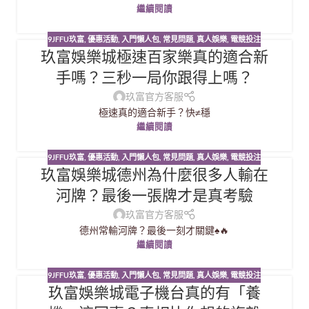
繼續閱讀
9JFFU玖富
,
優惠活動
,
入門懶人包
,
常見問題
,
真人娛樂
,
電競投注
玖富娛樂城極速百家樂真的適合新
手嗎？三秒一局你跟得上嗎？
玖富官方客服
極速真的適合新手？快≠穩
繼續閱讀
9JFFU玖富
,
優惠活動
,
入門懶人包
,
常見問題
,
真人娛樂
,
電競投注
玖富娛樂城德州為什麼很多人輸在
河牌？最後一張牌才是真考驗
玖富官方客服
德州常輸河牌？最後一刻才關鍵♠🔥
繼續閱讀
9JFFU玖富
,
優惠活動
,
入門懶人包
,
常見問題
,
真人娛樂
,
電競投注
玖富娛樂城電子機台真的有「養