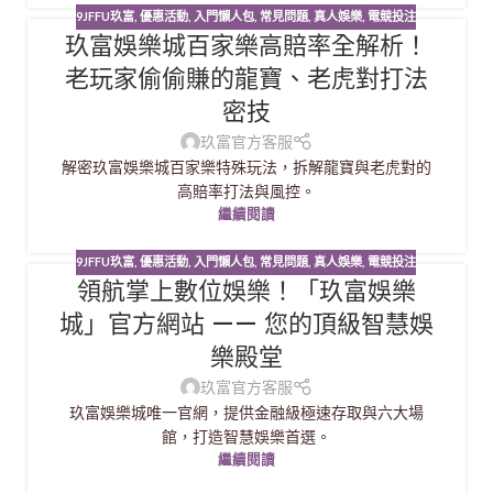
9JFFU玖富
,
優惠活動
,
入門懶人包
,
常見問題
,
真人娛樂
,
電競投注
玖富娛樂城百家樂高賠率全解析！
老玩家偷偷賺的龍寶、老虎對打法
密技
玖富官方客服
解密玖富娛樂城百家樂特殊玩法，拆解龍寶與老虎對的
高賠率打法與風控。
繼續閱讀
9JFFU玖富
,
優惠活動
,
入門懶人包
,
常見問題
,
真人娛樂
,
電競投注
領航掌上數位娛樂！「玖富娛樂
城」官方網站 —— 您的頂級智慧娛
樂殿堂
玖富官方客服
玖富娛樂城唯一官網，提供金融級極速存取與六大場
館，打造智慧娛樂首選。
繼續閱讀