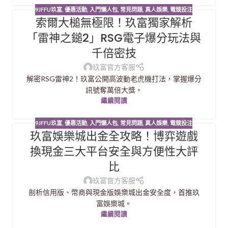
9JFFU玖富
,
優惠活動
,
入門懶人包
,
常見問題
,
真人娛樂
,
電競投注
索爾大槌無極限！玖富獨家解析
「雷神之鎚2」RSG電子爆分玩法與
千倍密技
玖富官方客服
解密RSG雷神2！玖富公開高波動老虎機打法，掌握爆分
訊號奪萬倍大獎。
繼續閱讀
9JFFU玖富
,
優惠活動
,
入門懶人包
,
常見問題
,
真人娛樂
,
電競投注
玖富娛樂城出金全攻略！博弈遊戲
換現金三大平台安全與方便性大評
比
玖富官方客服
剖析信用版、幣商與現金版娛樂城出金安全度，首推玖
富娛樂城。
繼續閱讀