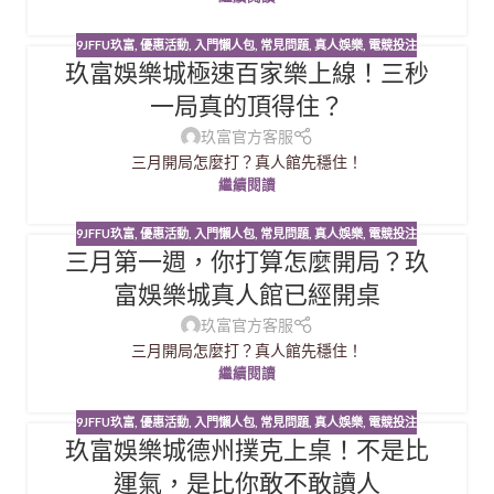
9JFFU玖富
,
優惠活動
,
入門懶人包
,
常見問題
,
真人娛樂
,
電競投注
玖富娛樂城極速百家樂上線！三秒
一局真的頂得住？
玖富官方客服
三月開局怎麼打？真人館先穩住！
繼續閱讀
9JFFU玖富
,
優惠活動
,
入門懶人包
,
常見問題
,
真人娛樂
,
電競投注
三月第一週，你打算怎麼開局？玖
富娛樂城真人館已經開桌
玖富官方客服
三月開局怎麼打？真人館先穩住！
繼續閱讀
9JFFU玖富
,
優惠活動
,
入門懶人包
,
常見問題
,
真人娛樂
,
電競投注
玖富娛樂城德州撲克上桌！不是比
運氣，是比你敢不敢讀人