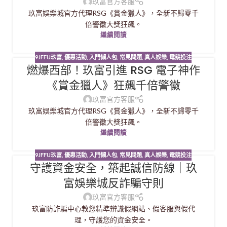
玖富官方客服
玖富娛樂城官方代理RSG《賞金獵人》，全新不歸零千
倍警徽大獎狂飆。
繼續閱讀
9JFFU玖富
,
優惠活動
,
入門懶人包
,
常見問題
,
真人娛樂
,
電競投注
燃爆西部！玖富引進 RSG 電子神作
《賞金獵人》狂飆千倍警徽
玖富官方客服
玖富娛樂城官方代理RSG《賞金獵人》，全新不歸零千
倍警徽大獎狂飆。
繼續閱讀
9JFFU玖富
,
優惠活動
,
入門懶人包
,
常見問題
,
真人娛樂
,
電競投注
守護資金安全，築起誠信防線｜玖
富娛樂城反詐騙守則
玖富官方客服
玖富防詐騙中心教您精準辨識假網站、假客服與假代
理，守護您的資金安全。