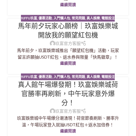
繼續閱讀
9JFFU玖富
,
優惠活動
,
入門懶人包
,
常見問題
,
真人娛樂
,
電競投注
馬年前夕玩家心願榜｜玖富娛樂城
開放我的願望紅包機
玖富官方客服
馬年前夕，玖富娛樂城推出「願望紅包機」活動，玩家
留言許願抽USDT紅包、返水券與限量「快馬徽章」！
繼續閱讀
9JFFU玖富
,
優惠活動
,
入門懶人包
,
常見問題
,
真人娛樂
,
電競投注
真人館午場爆發期！玖富娛樂城荷
官勝率再刷新，中午玩家意外爆
分！
玖富官方客服
玖富娛樂城中午場爆分潮湧現！荷官節奏刷新、勝率升
溫，午場玩家登入就抽USDT紅包＋返水加倍券！
繼續閱讀