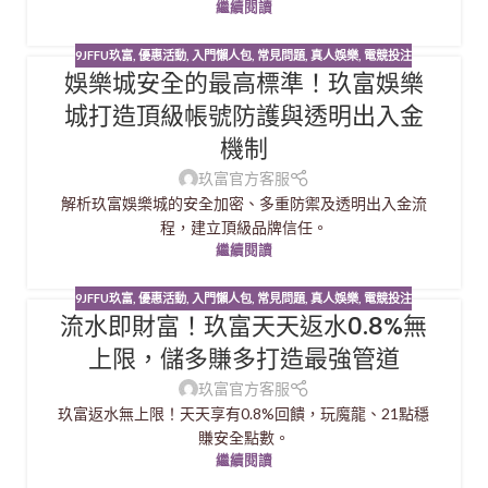
繼續閱讀
9JFFU玖富
,
優惠活動
,
入門懶人包
,
常見問題
,
真人娛樂
,
電競投注
娛樂城安全的最高標準！玖富娛樂
城打造頂級帳號防護與透明出入金
機制
玖富官方客服
解析玖富娛樂城的安全加密、多重防禦及透明出入金流
程，建立頂級品牌信任。
繼續閱讀
9JFFU玖富
,
優惠活動
,
入門懶人包
,
常見問題
,
真人娛樂
,
電競投注
流水即財富！玖富天天返水0.8%無
上限，儲多賺多打造最強管道
玖富官方客服
玖富返水無上限！天天享有0.8%回饋，玩魔龍、21點穩
賺安全點數。
繼續閱讀