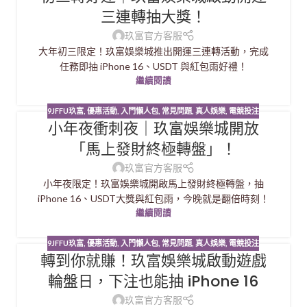
三連轉抽大獎！
玖富官方客服
大年初三限定！玖富娛樂城推出開運三連轉活動，完成
任務即抽 iPhone 16、USDT 與紅包雨好禮！
繼續閱讀
9JFFU玖富
,
優惠活動
,
入門懶人包
,
常見問題
,
真人娛樂
,
電競投注
小年夜衝刺夜｜玖富娛樂城開放
「馬上發財終極轉盤」！
玖富官方客服
小年夜限定！玖富娛樂城開啟馬上發財終極轉盤，抽
iPhone 16、USDT大獎與紅包雨，今晚就是翻倍時刻！
繼續閱讀
9JFFU玖富
,
優惠活動
,
入門懶人包
,
常見問題
,
真人娛樂
,
電競投注
轉到你就賺！玖富娛樂城啟動遊戲
輪盤日，下注也能抽 iPhone 16
玖富官方客服