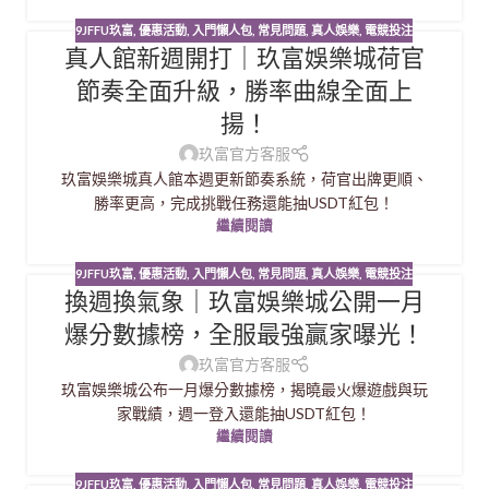
9JFFU玖富
,
優惠活動
,
入門懶人包
,
常見問題
,
真人娛樂
,
電競投注
真人館新週開打｜玖富娛樂城荷官
節奏全面升級，勝率曲線全面上
揚！
玖富官方客服
玖富娛樂城真人館本週更新節奏系統，荷官出牌更順、
勝率更高，完成挑戰任務還能抽USDT紅包！
繼續閱讀
9JFFU玖富
,
優惠活動
,
入門懶人包
,
常見問題
,
真人娛樂
,
電競投注
換週換氣象｜玖富娛樂城公開一月
爆分數據榜，全服最強贏家曝光！
玖富官方客服
玖富娛樂城公布一月爆分數據榜，揭曉最火爆遊戲與玩
家戰績，週一登入還能抽USDT紅包！
繼續閱讀
9JFFU玖富
,
優惠活動
,
入門懶人包
,
常見問題
,
真人娛樂
,
電競投注