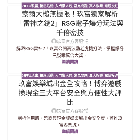
9JFFU玖富
,
優惠活動
,
入門懶人包
,
常見問題
,
真人娛樂
,
電競投注
索爾大槌無極限！玖富獨家解析
「雷神之鎚2」RSG電子爆分玩法與
千倍密技
玖富官方客服
解密RSG雷神2！玖富公開高波動老虎機打法，掌握爆分
訊號奪萬倍大獎。
繼續閱讀
9JFFU玖富
,
優惠活動
,
入門懶人包
,
常見問題
,
真人娛樂
,
電競投注
玖富娛樂城出金全攻略！博弈遊戲
換現金三大平台安全與方便性大評
比
玖富官方客服
剖析信用版、幣商與現金版娛樂城出金安全度，首推玖
富娛樂城。
繼續閱讀