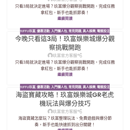
只看3局就決定進場？玖富爆分觀察挑戰開跑，完成任務
拿紅包，新手也能抓節奏！
繼續閱讀
9JFFU玖富
,
優惠活動
,
入門懶人包
,
常見問題
,
真人娛樂
,
電競投注
今晚只看這3局！玖富娛樂城爆分觀
察挑戰開跑
玖富官方客服
只看3局就決定進場？玖富爆分觀察挑戰開跑，完成任務
拿紅包，新手也能抓節奏！
繼續閱讀
9JFFU玖富
,
優惠活動
,
入門懶人包
,
常見問題
,
真人娛樂
,
電競投注
海盜寶藏攻略！玖富娛樂城GR老虎
機玩法與爆分技巧
玖富官方客服
海盜寶藏怎麼玩？玖富整理玩法、免費遊戲與爆分節
奏，新手也能快速抓到出分關鍵！