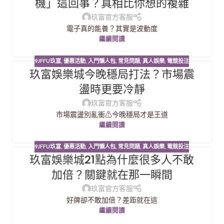
機」這回事？真相比你想的複雜
玖富官方客服
電子真的能養？其實是波動度
繼續閱讀
9JFFU玖富
,
優惠活動
,
入門懶人包
,
常見問題
,
真人娛樂
,
電競投注
玖富娛樂城今晚穩局打法？市場震
盪時更要冷靜
玖富官方客服
市場震盪別亂衝⚠今晚穩局才是王道
繼續閱讀
9JFFU玖富
,
優惠活動
,
入門懶人包
,
常見問題
,
真人娛樂
,
電競投注
玖富娛樂城21點為什麼很多人不敢
加倍？關鍵就在那一瞬間
玖富官方客服
好牌卻不敢加倍？差距就在這
繼續閱讀