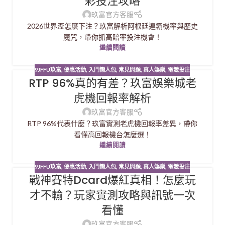
彩投注攻略
玖富官方客服
2026世界盃怎麼下注？玖富解析阿根廷連霸機率與歷史
魔咒，帶你抓高賠率投注機會！
繼續閱讀
9JFFU玖富
,
優惠活動
,
入門懶人包
,
常見問題
,
真人娛樂
,
電競投注
RTP 96%真的有差？玖富娛樂城老
虎機回報率解析
玖富官方客服
RTP 96%代表什麼？玖富實測老虎機回報率差異，帶你
看懂高回報機台怎麼選！
繼續閱讀
9JFFU玖富
,
優惠活動
,
入門懶人包
,
常見問題
,
真人娛樂
,
電競投注
戰神賽特Dcard爆紅真相！怎麼玩
才不輸？玩家實測攻略與訊號一次
看懂
玖富官方客服