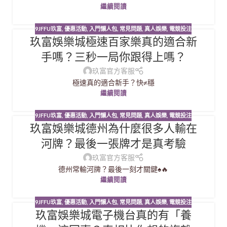
繼續閱讀
9JFFU玖富
,
優惠活動
,
入門懶人包
,
常見問題
,
真人娛樂
,
電競投注
玖富娛樂城極速百家樂真的適合新
手嗎？三秒一局你跟得上嗎？
玖富官方客服
極速真的適合新手？快≠穩
繼續閱讀
9JFFU玖富
,
優惠活動
,
入門懶人包
,
常見問題
,
真人娛樂
,
電競投注
玖富娛樂城德州為什麼很多人輸在
河牌？最後一張牌才是真考驗
玖富官方客服
德州常輸河牌？最後一刻才關鍵♠🔥
繼續閱讀
9JFFU玖富
,
優惠活動
,
入門懶人包
,
常見問題
,
真人娛樂
,
電競投注
玖富娛樂城電子機台真的有「養