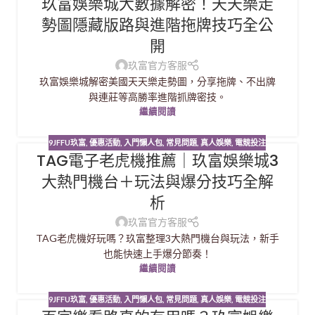
玖富娛樂城大數據解密！天天樂走
勢圖隱藏版路與進階拖牌技巧全公
開
玖富官方客服
玖富娛樂城解密美國天天樂走勢圖，分享拖牌、不出牌
與連莊等高勝率進階抓牌密技。
繼續閱讀
9JFFU玖富
,
優惠活動
,
入門懶人包
,
常見問題
,
真人娛樂
,
電競投注
TAG電子老虎機推薦｜玖富娛樂城3
大熱門機台＋玩法與爆分技巧全解
析
玖富官方客服
TAG老虎機好玩嗎？玖富整理3大熱門機台與玩法，新手
也能快速上手爆分節奏！
繼續閱讀
9JFFU玖富
,
優惠活動
,
入門懶人包
,
常見問題
,
真人娛樂
,
電競投注