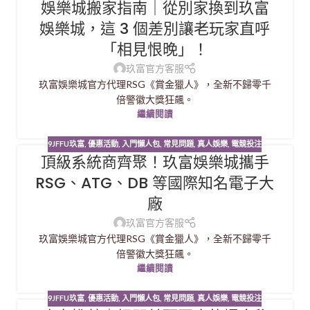
娛樂城搬家指南｜從別家換到玖富
娛樂城，這 3 個差別讓老玩家直呼
「相見恨晚」！
玖富官方客服
玖富娛樂城官方代理RSG《賞金獵人》，全新不歸零千
倍警徽大獎狂飆。
繼續閱讀
9JFFU玖富
,
優惠活動
,
入門懶人包
,
常見問題
,
真人娛樂
,
電競投注
頂級系統商齊聚！玖富娛樂城攜手
RSG、ATG、DB 等國際知名電子大
廠
玖富官方客服
玖富娛樂城官方代理RSG《賞金獵人》，全新不歸零千
倍警徽大獎狂飆。
繼續閱讀
9JFFU玖富
,
優惠活動
,
入門懶人包
,
常見問題
,
真人娛樂
,
電競投注