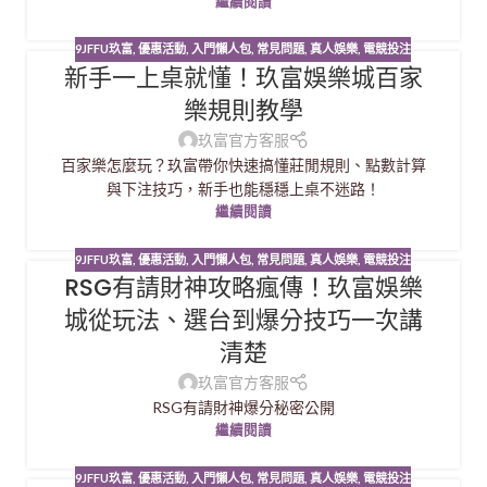
繼續閱讀
9JFFU玖富
,
優惠活動
,
入門懶人包
,
常見問題
,
真人娛樂
,
電競投注
新手一上桌就懂！玖富娛樂城百家
樂規則教學
玖富官方客服
百家樂怎麼玩？玖富帶你快速搞懂莊閒規則、點數計算
與下注技巧，新手也能穩穩上桌不迷路！
繼續閱讀
9JFFU玖富
,
優惠活動
,
入門懶人包
,
常見問題
,
真人娛樂
,
電競投注
RSG有請財神攻略瘋傳！玖富娛樂
城從玩法、選台到爆分技巧一次講
清楚
玖富官方客服
RSG有請財神爆分秘密公開
繼續閱讀
9JFFU玖富
,
優惠活動
,
入門懶人包
,
常見問題
,
真人娛樂
,
電競投注