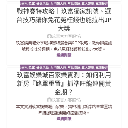
9JFFU玖富
,
優惠活動
,
入門懶人包
,
常見問題
,
真人娛樂
,
電競投注
戰神賽特攻略｜玖富獨家訊號、選
台技巧讓你免花冤枉錢也能拉出JP
大獎
玖富官方客服
玖富娛樂城分享戰神賽特選台與RTP攻略，教你辨識訊
號與咬吐分週期，免花冤枉錢輕鬆拉出JP大獎。
繼續閱讀
9JFFU玖富
,
優惠活動
,
入門懶人包
,
常見問題
,
真人娛樂
,
電競投注
玖富娛樂城百家樂實測：如何利用
新房『路單重置』抓準旺龍連開黃
金期？
玖富官方客服
本文實測玖富娛樂城百家樂，揭密利用新房路單重置精
準捕捉旺龍連開的控盤技術。
繼續閱讀