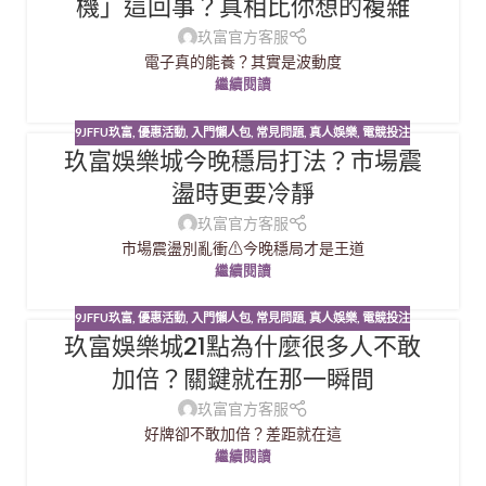
機」這回事？真相比你想的複雜
玖富官方客服
電子真的能養？其實是波動度
繼續閱讀
9JFFU玖富
,
優惠活動
,
入門懶人包
,
常見問題
,
真人娛樂
,
電競投注
玖富娛樂城今晚穩局打法？市場震
盪時更要冷靜
玖富官方客服
市場震盪別亂衝⚠今晚穩局才是王道
繼續閱讀
9JFFU玖富
,
優惠活動
,
入門懶人包
,
常見問題
,
真人娛樂
,
電競投注
玖富娛樂城21點為什麼很多人不敢
加倍？關鍵就在那一瞬間
玖富官方客服
好牌卻不敢加倍？差距就在這
繼續閱讀