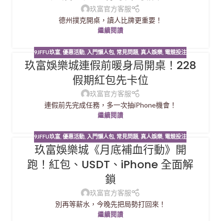
玖富官方客服
德州撲克開桌，讀人比牌更重要！
繼續閱讀
9JFFU玖富
,
優惠活動
,
入門懶人包
,
常見問題
,
真人娛樂
,
電競投注
玖富娛樂城連假前暖身局開桌！228
假期紅包先卡位
玖富官方客服
連假前先完成任務，多一次抽iPhone機會！
繼續閱讀
9JFFU玖富
,
優惠活動
,
入門懶人包
,
常見問題
,
真人娛樂
,
電競投注
玖富娛樂城《月底補血行動》開
跑！紅包、USDT、iPhone 全面解
鎖
玖富官方客服
別再等薪水，今晚先把局勢打回來！
繼續閱讀