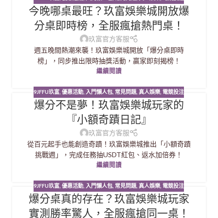
今晚哪桌最旺？玖富娛樂城開放爆
分桌即時榜，全服瘋搶熱門桌！
玖富官方客服
週五晚間熱潮來襲！玖富娛樂城開放「爆分桌即時
榜」，同步推出限時抽獎活動，贏家即刻揭榜！
繼續閱讀
9JFFU玖富
,
優惠活動
,
入門懶人包
,
常見問題
,
真人娛樂
,
電競投注
爆分不是夢！玖富娛樂城玩家的
『小額奇蹟日記』
玖富官方客服
從百元起手也能創造奇蹟！玖富娛樂城推出「小額奇蹟
挑戰週」，完成任務抽USDT紅包、返水加倍券！
繼續閱讀
9JFFU玖富
,
優惠活動
,
入門懶人包
,
常見問題
,
真人娛樂
,
電競投注
爆分桌真的存在？玖富娛樂城玩家
實測勝率驚人，全服瘋搶同一桌！