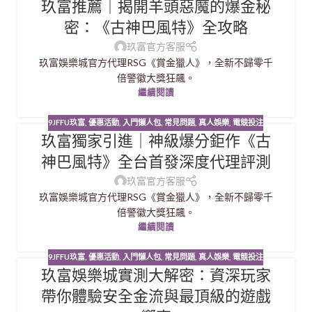
玖富推薦｜揭開羊頭惡魔的爆金秘
密：《古神巴風特》全攻略
玖富官方客服
玖富娛樂城官方代理RSG《賞金獵人》，全新不歸零千
倍警徽大獎狂飆。
繼續閱讀
9JFFU玖富
,
優惠活動
,
入門懶人包
,
常見問題
,
真人娛樂
,
電競投注
玖富獨家引進｜神級爆分鉅作《古
神巴風特》全台首發深度代理評測
玖富官方客服
玖富娛樂城官方代理RSG《賞金獵人》，全新不歸零千
倍警徽大獎狂飆。
繼續閱讀
9JFFU玖富
,
優惠活動
,
入門懶人包
,
常見問題
,
真人娛樂
,
電競投注
玖富娛樂城實測大解密：資深玩家
帶你體驗安全金流與最頂級的遊戲