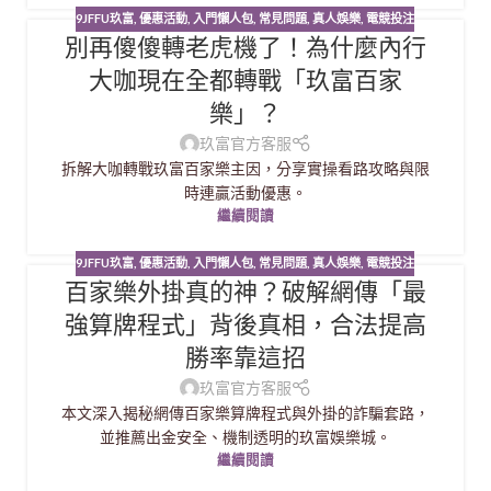
9JFFU玖富
,
優惠活動
,
入門懶人包
,
常見問題
,
真人娛樂
,
電競投注
別再傻傻轉老虎機了！為什麼內行
大咖現在全都轉戰「玖富百家
樂」？
玖富官方客服
拆解大咖轉戰玖富百家樂主因，分享實操看路攻略與限
時連贏活動優惠。
繼續閱讀
9JFFU玖富
,
優惠活動
,
入門懶人包
,
常見問題
,
真人娛樂
,
電競投注
百家樂外掛真的神？破解網傳「最
強算牌程式」背後真相，合法提高
勝率靠這招
玖富官方客服
本文深入揭秘網傳百家樂算牌程式與外掛的詐騙套路，
並推薦出金安全、機制透明的玖富娛樂城。
繼續閱讀