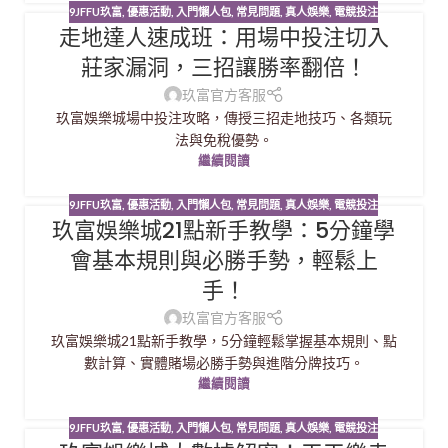
9JFFU玖富
,
優惠活動
,
入門懶人包
,
常見問題
,
真人娛樂
,
電競投注
走地達人速成班：用場中投注切入
莊家漏洞，三招讓勝率翻倍！
玖富官方客服
玖富娛樂城場中投注攻略，傳授三招走地技巧、各類玩
法與免稅優勢。
繼續閱讀
9JFFU玖富
,
優惠活動
,
入門懶人包
,
常見問題
,
真人娛樂
,
電競投注
玖富娛樂城21點新手教學：5分鐘學
會基本規則與必勝手勢，輕鬆上
手！
玖富官方客服
玖富娛樂城21點新手教學，5分鐘輕鬆掌握基本規則、點
數計算、實體賭場必勝手勢與進階分牌技巧。
繼續閱讀
9JFFU玖富
,
優惠活動
,
入門懶人包
,
常見問題
,
真人娛樂
,
電競投注