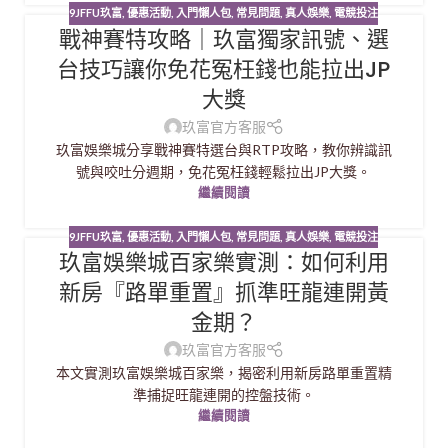
9JFFU玖富
,
優惠活動
,
入門懶人包
,
常見問題
,
真人娛樂
,
電競投注
戰神賽特攻略｜玖富獨家訊號、選
台技巧讓你免花冤枉錢也能拉出JP
大獎
玖富官方客服
玖富娛樂城分享戰神賽特選台與RTP攻略，教你辨識訊
號與咬吐分週期，免花冤枉錢輕鬆拉出JP大獎。
繼續閱讀
9JFFU玖富
,
優惠活動
,
入門懶人包
,
常見問題
,
真人娛樂
,
電競投注
玖富娛樂城百家樂實測：如何利用
新房『路單重置』抓準旺龍連開黃
金期？
玖富官方客服
本文實測玖富娛樂城百家樂，揭密利用新房路單重置精
準捕捉旺龍連開的控盤技術。
繼續閱讀