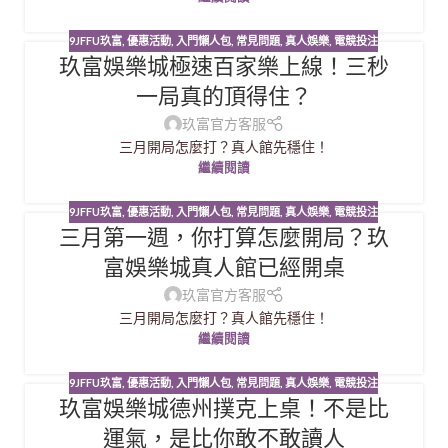
9JFFU玖富
,
優惠活動
,
入門懶人包
,
常見問題
,
真人娛樂
,
電競投注
玖富娛樂城極速百家樂上線！三秒
一局真的頂得住？
玖富官方客服
三月開局怎麼打？真人館先穩住！
繼續閱讀
9JFFU玖富
,
優惠活動
,
入門懶人包
,
常見問題
,
真人娛樂
,
電競投注
三月第一週，你打算怎麼開局？玖
富娛樂城真人館已經開桌
玖富官方客服
三月開局怎麼打？真人館先穩住！
繼續閱讀
9JFFU玖富
,
優惠活動
,
入門懶人包
,
常見問題
,
真人娛樂
,
電競投注
玖富娛樂城德州撲克上桌！不是比
運氣，是比你敢不敢讀人