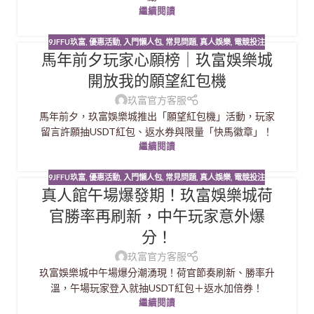
繼續閱讀
9JFFU玖富
,
優惠活動
,
入門懶人包
,
常見問題
,
真人娛樂
,
電競投注
馬年前夕玩家心願榜｜玖富娛樂城
開放我的願望紅包機
玖富官方客服
馬年前夕，玖富娛樂城推出「願望紅包機」活動，玩家
留言許願抽USDT紅包、返水券與限量「快馬徽章」！
繼續閱讀
9JFFU玖富
,
優惠活動
,
入門懶人包
,
常見問題
,
真人娛樂
,
電競投注
真人館午場爆發期！玖富娛樂城荷
官勝率再刷新，中午玩家意外爆
分！
玖富官方客服
玖富娛樂城中午場爆分潮湧現！荷官節奏刷新、勝率升
溫，午場玩家登入就抽USDT紅包＋返水加倍券！
繼續閱讀