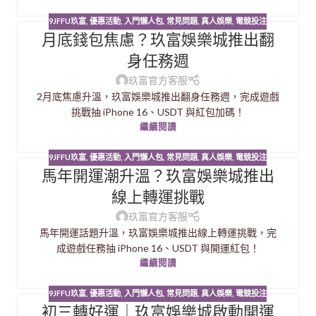
9JFFU玖富
,
優惠活動
,
入門懶人包
,
常見問題
,
真人娛樂
,
電競投注
月底錢包焦慮？玖富娛樂城推出翻
身任務週
玖富官方客服
2月底焦慮升溫，玖富娛樂城推出翻身任務週，完成遊戲
挑戰抽 iPhone 16、USDT 與紅包加碼！
繼續閱讀
9JFFU玖富
,
優惠活動
,
入門懶人包
,
常見問題
,
真人娛樂
,
電競投注
馬年開運潮升溫？玖富娛樂城推出
線上轉運挑戰
玖富官方客服
馬年開運話題升溫，玖富娛樂城推出線上轉運挑戰，完
成遊戲任務抽 iPhone 16、USDT 與開運紅包！
繼續閱讀
9JFFU玖富
,
優惠活動
,
入門懶人包
,
常見問題
,
真人娛樂
,
電競投注
初三轉好運｜玖富娛樂城啟動開運