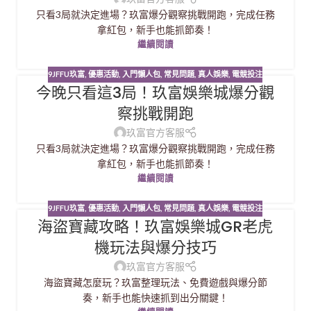
只看3局就決定進場？玖富爆分觀察挑戰開跑，完成任務
拿紅包，新手也能抓節奏！
繼續閱讀
9JFFU玖富
,
優惠活動
,
入門懶人包
,
常見問題
,
真人娛樂
,
電競投注
今晚只看這3局！玖富娛樂城爆分觀
察挑戰開跑
玖富官方客服
只看3局就決定進場？玖富爆分觀察挑戰開跑，完成任務
拿紅包，新手也能抓節奏！
繼續閱讀
9JFFU玖富
,
優惠活動
,
入門懶人包
,
常見問題
,
真人娛樂
,
電競投注
海盜寶藏攻略！玖富娛樂城GR老虎
機玩法與爆分技巧
玖富官方客服
海盜寶藏怎麼玩？玖富整理玩法、免費遊戲與爆分節
奏，新手也能快速抓到出分關鍵！