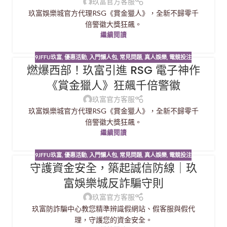
玖富官方客服
玖富娛樂城官方代理RSG《賞金獵人》，全新不歸零千
倍警徽大獎狂飆。
繼續閱讀
9JFFU玖富
,
優惠活動
,
入門懶人包
,
常見問題
,
真人娛樂
,
電競投注
燃爆西部！玖富引進 RSG 電子神作
《賞金獵人》狂飆千倍警徽
玖富官方客服
玖富娛樂城官方代理RSG《賞金獵人》，全新不歸零千
倍警徽大獎狂飆。
繼續閱讀
9JFFU玖富
,
優惠活動
,
入門懶人包
,
常見問題
,
真人娛樂
,
電競投注
守護資金安全，築起誠信防線｜玖
富娛樂城反詐騙守則
玖富官方客服
玖富防詐騙中心教您精準辨識假網站、假客服與假代
理，守護您的資金安全。