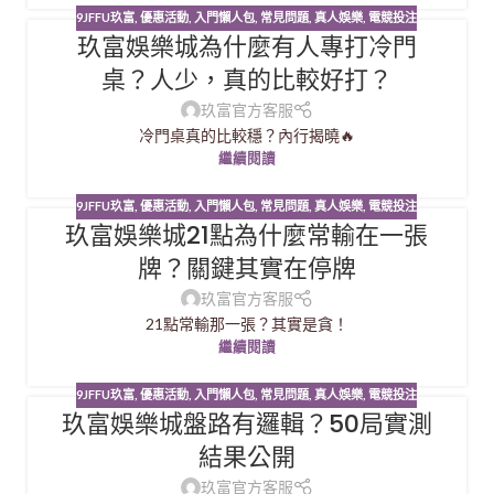
9JFFU玖富
,
優惠活動
,
入門懶人包
,
常見問題
,
真人娛樂
,
電競投注
玖富娛樂城為什麼有人專打冷門
桌？人少，真的比較好打？
玖富官方客服
冷門桌真的比較穩？內行揭曉🔥
繼續閱讀
9JFFU玖富
,
優惠活動
,
入門懶人包
,
常見問題
,
真人娛樂
,
電競投注
玖富娛樂城21點為什麼常輸在一張
牌？關鍵其實在停牌
玖富官方客服
21點常輸那一張？其實是貪！
繼續閱讀
9JFFU玖富
,
優惠活動
,
入門懶人包
,
常見問題
,
真人娛樂
,
電競投注
玖富娛樂城盤路有邏輯？50局實測
結果公開
玖富官方客服