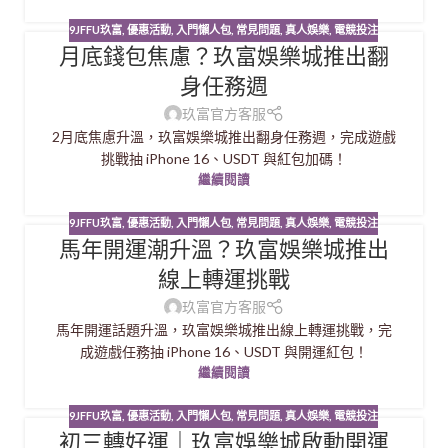
9JFFU玖富
,
優惠活動
,
入門懶人包
,
常見問題
,
真人娛樂
,
電競投注
月底錢包焦慮？玖富娛樂城推出翻
身任務週
玖富官方客服
2月底焦慮升溫，玖富娛樂城推出翻身任務週，完成遊戲
挑戰抽 iPhone 16、USDT 與紅包加碼！
繼續閱讀
9JFFU玖富
,
優惠活動
,
入門懶人包
,
常見問題
,
真人娛樂
,
電競投注
馬年開運潮升溫？玖富娛樂城推出
線上轉運挑戰
玖富官方客服
馬年開運話題升溫，玖富娛樂城推出線上轉運挑戰，完
成遊戲任務抽 iPhone 16、USDT 與開運紅包！
繼續閱讀
9JFFU玖富
,
優惠活動
,
入門懶人包
,
常見問題
,
真人娛樂
,
電競投注
初三轉好運｜玖富娛樂城啟動開運