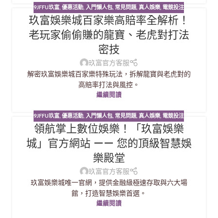
9JFFU玖富
,
優惠活動
,
入門懶人包
,
常見問題
,
真人娛樂
,
電競投注
玖富娛樂城百家樂高賠率全解析！
老玩家偷偷賺的龍寶、老虎對打法
密技
玖富官方客服
解密玖富娛樂城百家樂特殊玩法，拆解龍寶與老虎對的
高賠率打法與風控。
繼續閱讀
9JFFU玖富
,
優惠活動
,
入門懶人包
,
常見問題
,
真人娛樂
,
電競投注
領航掌上數位娛樂！「玖富娛樂
城」官方網站 —— 您的頂級智慧娛
樂殿堂
玖富官方客服
玖富娛樂城唯一官網，提供金融級極速存取與六大場
館，打造智慧娛樂首選。
繼續閱讀