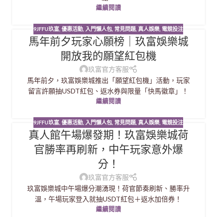
繼續閱讀
9JFFU玖富
,
優惠活動
,
入門懶人包
,
常見問題
,
真人娛樂
,
電競投注
馬年前夕玩家心願榜｜玖富娛樂城
開放我的願望紅包機
玖富官方客服
馬年前夕，玖富娛樂城推出「願望紅包機」活動，玩家
留言許願抽USDT紅包、返水券與限量「快馬徽章」！
繼續閱讀
9JFFU玖富
,
優惠活動
,
入門懶人包
,
常見問題
,
真人娛樂
,
電競投注
真人館午場爆發期！玖富娛樂城荷
官勝率再刷新，中午玩家意外爆
分！
玖富官方客服
玖富娛樂城中午場爆分潮湧現！荷官節奏刷新、勝率升
溫，午場玩家登入就抽USDT紅包＋返水加倍券！
繼續閱讀