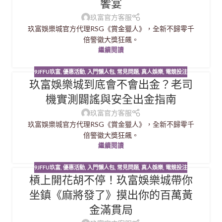
饗宴
玖富官方客服
玖富娛樂城官方代理RSG《賞金獵人》，全新不歸零千
倍警徽大獎狂飆。
繼續閱讀
9JFFU玖富
,
優惠活動
,
入門懶人包
,
常見問題
,
真人娛樂
,
電競投注
玖富娛樂城到底會不會出金？老司
機實測闢謠與安全出金指南
玖富官方客服
玖富娛樂城官方代理RSG《賞金獵人》，全新不歸零千
倍警徽大獎狂飆。
繼續閱讀
9JFFU玖富
,
優惠活動
,
入門懶人包
,
常見問題
,
真人娛樂
,
電競投注
槓上開花胡不停！玖富娛樂城帶你
坐鎮《麻將發了》摸出你的百萬黃
金滿貫局