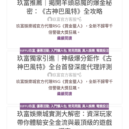
玖富推薦｜揭開羊頭惡魔的爆金秘
密：《古神巴風特》全攻略
玖富官方客服
玖富娛樂城官方代理RSG《賞金獵人》，全新不歸零千
倍警徽大獎狂飆。
繼續閱讀
9JFFU玖富
,
優惠活動
,
入門懶人包
,
常見問題
,
真人娛樂
,
電競投注
玖富獨家引進｜神級爆分鉅作《古
神巴風特》全台首發深度代理評測
玖富官方客服
玖富娛樂城官方代理RSG《賞金獵人》，全新不歸零千
倍警徽大獎狂飆。
繼續閱讀
9JFFU玖富
,
優惠活動
,
入門懶人包
,
常見問題
,
真人娛樂
,
電競投注
玖富娛樂城實測大解密：資深玩家
帶你體驗安全金流與最頂級的遊戲