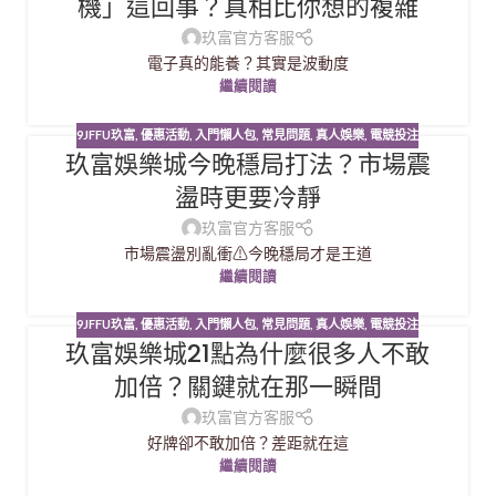
機」這回事？真相比你想的複雜
玖富官方客服
電子真的能養？其實是波動度
繼續閱讀
9JFFU玖富
,
優惠活動
,
入門懶人包
,
常見問題
,
真人娛樂
,
電競投注
玖富娛樂城今晚穩局打法？市場震
盪時更要冷靜
玖富官方客服
市場震盪別亂衝⚠今晚穩局才是王道
繼續閱讀
9JFFU玖富
,
優惠活動
,
入門懶人包
,
常見問題
,
真人娛樂
,
電競投注
玖富娛樂城21點為什麼很多人不敢
加倍？關鍵就在那一瞬間
玖富官方客服
好牌卻不敢加倍？差距就在這
繼續閱讀