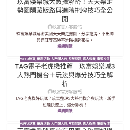
玖富娛樂城大數據解密！天天樂走
勢圖隱藏版路與進階拖牌技巧全公
開
玖富官方客服
玖富娛樂城解密美國天天樂走勢圖，分享拖牌、不出牌
與連莊等高勝率進階抓牌密技。
繼續閱讀
9JFFU玖富
,
優惠活動
,
入門懶人包
,
常見問題
,
真人娛樂
,
電競投注
TAG電子老虎機推薦｜玖富娛樂城3
大熱門機台＋玩法與爆分技巧全解
析
玖富官方客服
TAG老虎機好玩嗎？玖富整理3大熱門機台與玩法，新手
也能快速上手爆分節奏！
繼續閱讀
9JFFU玖富
,
優惠活動
,
入門懶人包
,
常見問題
,
真人娛樂
,
電競投注