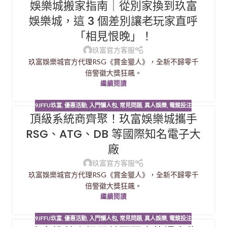
娛樂城搬家指南｜從別家換到玖富
娛樂城，這 3 個差別讓老玩家直呼
「相見恨晚」！
玖富官方客服
玖富娛樂城官方代理RSG《賞金獵人》，全新不歸零千
倍警徽大獎狂飆。
繼續閱讀
9JFFU玖富
,
優惠活動
,
入門懶人包
,
常見問題
,
真人娛樂
,
電競投注
頂級系統商齊聚！玖富娛樂城攜手
RSG、ATG、DB 等國際知名電子大
廠
玖富官方客服
玖富娛樂城官方代理RSG《賞金獵人》，全新不歸零千
倍警徽大獎狂飆。
繼續閱讀
9JFFU玖富
,
優惠活動
,
入門懶人包
,
常見問題
,
真人娛樂
,
電競投注