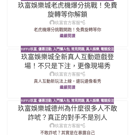
玖富娛樂城老虎機爆分挑戰！免費
旋轉等你解鎖
玖富官方客服
老虎機爆分挑戰開跑！免費旋轉等你
繼續閱讀
9JFFU玖富
,
優惠活動
,
入門懶人包
,
常見問題
,
真人娛樂
,
電競投注
玖富娛樂城全新真人互動遊戲登
場！不只是下注，更像現場秀
玖富官方客服
真人互動新玩法上線，邊玩邊像看秀
繼續閱讀
9JFFU玖富
,
優惠活動
,
入門懶人包
,
常見問題
,
真人娛樂
,
電競投注
玖富娛樂城德州為什麼很多人不敢
詐唬？真正的對手不是別人
玖富官方客服
不敢詐唬？其實是在暴露自己