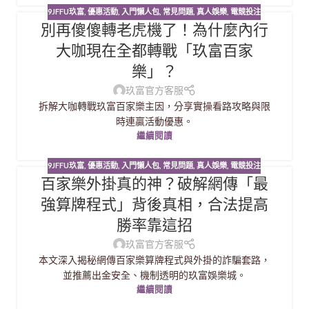
9JFFU玖富
,
優惠活動
,
入門懶人包
,
常見問題
,
真人娛樂
,
電競投注
別再傻傻轉老虎機了！為什麼內行
大咖現在全都轉戰「玖富百家
樂」？
玖富官方客服
拆解大咖轉戰玖富百家樂主因，分享實操看路攻略與限
時連贏活動優惠。
繼續閱讀
9JFFU玖富
,
優惠活動
,
入門懶人包
,
常見問題
,
真人娛樂
,
電競投注
百家樂外掛真的神？破解網傳「最
強算牌程式」背後真相，合法提高
勝率靠這招
玖富官方客服
本文深入揭秘網傳百家樂算牌程式與外掛的詐騙套路，
並推薦出金安全、機制透明的玖富娛樂城。
繼續閱讀