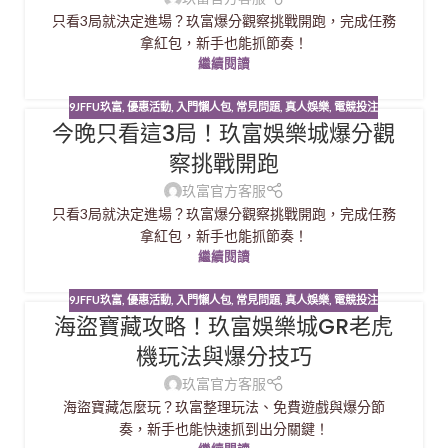
只看3局就決定進場？玖富爆分觀察挑戰開跑，完成任務
拿紅包，新手也能抓節奏！
繼續閱讀
9JFFU玖富
,
優惠活動
,
入門懶人包
,
常見問題
,
真人娛樂
,
電競投注
今晚只看這3局！玖富娛樂城爆分觀
察挑戰開跑
玖富官方客服
只看3局就決定進場？玖富爆分觀察挑戰開跑，完成任務
拿紅包，新手也能抓節奏！
繼續閱讀
9JFFU玖富
,
優惠活動
,
入門懶人包
,
常見問題
,
真人娛樂
,
電競投注
海盜寶藏攻略！玖富娛樂城GR老虎
機玩法與爆分技巧
玖富官方客服
海盜寶藏怎麼玩？玖富整理玩法、免費遊戲與爆分節
奏，新手也能快速抓到出分關鍵！