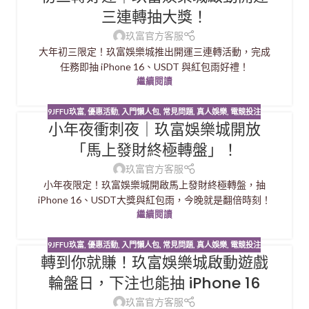
三連轉抽大獎！
玖富官方客服
大年初三限定！玖富娛樂城推出開運三連轉活動，完成
任務即抽 iPhone 16、USDT 與紅包雨好禮！
繼續閱讀
9JFFU玖富
,
優惠活動
,
入門懶人包
,
常見問題
,
真人娛樂
,
電競投注
小年夜衝刺夜｜玖富娛樂城開放
「馬上發財終極轉盤」！
玖富官方客服
小年夜限定！玖富娛樂城開啟馬上發財終極轉盤，抽
iPhone 16、USDT大獎與紅包雨，今晚就是翻倍時刻！
繼續閱讀
9JFFU玖富
,
優惠活動
,
入門懶人包
,
常見問題
,
真人娛樂
,
電競投注
轉到你就賺！玖富娛樂城啟動遊戲
輪盤日，下注也能抽 iPhone 16
玖富官方客服