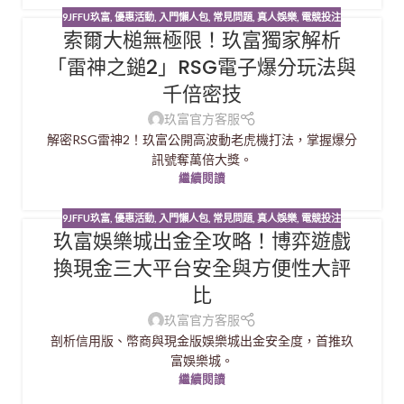
9JFFU玖富
,
優惠活動
,
入門懶人包
,
常見問題
,
真人娛樂
,
電競投注
索爾大槌無極限！玖富獨家解析
「雷神之鎚2」RSG電子爆分玩法與
千倍密技
玖富官方客服
解密RSG雷神2！玖富公開高波動老虎機打法，掌握爆分
訊號奪萬倍大獎。
繼續閱讀
9JFFU玖富
,
優惠活動
,
入門懶人包
,
常見問題
,
真人娛樂
,
電競投注
玖富娛樂城出金全攻略！博弈遊戲
換現金三大平台安全與方便性大評
比
玖富官方客服
剖析信用版、幣商與現金版娛樂城出金安全度，首推玖
富娛樂城。
繼續閱讀