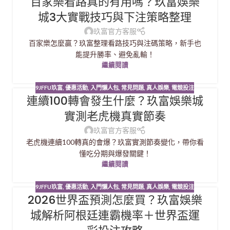
百家樂看路真的有用嗎？玖富娛樂
城3大實戰技巧與下注策略整理
玖富官方客服
百家樂怎麼贏？玖富整理看路技巧與注碼策略，新手也
能提升勝率、避免亂輸！
繼續閱讀
9JFFU玖富
,
優惠活動
,
入門懶人包
,
常見問題
,
真人娛樂
,
電競投注
連續100轉會發生什麼？玖富娛樂城
實測老虎機真實節奏
玖富官方客服
老虎機連續100轉真的會爆？玖富實測節奏變化，帶你看
懂吃分期與爆發關鍵！
繼續閱讀
9JFFU玖富
,
優惠活動
,
入門懶人包
,
常見問題
,
真人娛樂
,
電競投注
2026世界盃預測怎麼買？玖富娛樂
城解析阿根廷連霸機率＋世界盃運