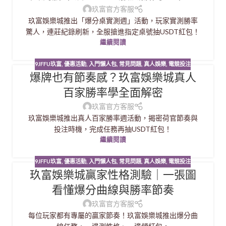
玖富官方客服
玖富娛樂城推出「爆分桌實測週」活動，玩家實測勝率
驚人，連莊紀錄刷新，全服搶進指定桌號抽USDT紅包！
繼續閱讀
9JFFU玖富
,
優惠活動
,
入門懶人包
,
常見問題
,
真人娛樂
,
電競投注
爆牌也有節奏感？玖富娛樂城真人
百家勝率學全面解密
玖富官方客服
玖富娛樂城推出真人百家勝率週活動，揭密荷官節奏與
投注時機，完成任務再抽USDT紅包！
繼續閱讀
9JFFU玖富
,
優惠活動
,
入門懶人包
,
常見問題
,
真人娛樂
,
電競投注
玖富娛樂城贏家性格測驗｜一張圖
看懂爆分曲線與勝率節奏
玖富官方客服
每位玩家都有專屬的贏家節奏！玖富娛樂城推出爆分曲