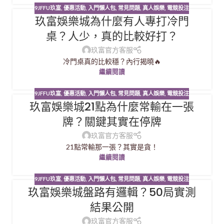
9JFFU玖富
,
優惠活動
,
入門懶人包
,
常見問題
,
真人娛樂
,
電競投注
玖富娛樂城為什麼有人專打冷門
桌？人少，真的比較好打？
玖富官方客服
冷門桌真的比較穩？內行揭曉🔥
繼續閱讀
9JFFU玖富
,
優惠活動
,
入門懶人包
,
常見問題
,
真人娛樂
,
電競投注
玖富娛樂城21點為什麼常輸在一張
牌？關鍵其實在停牌
玖富官方客服
21點常輸那一張？其實是貪！
繼續閱讀
9JFFU玖富
,
優惠活動
,
入門懶人包
,
常見問題
,
真人娛樂
,
電競投注
玖富娛樂城盤路有邏輯？50局實測
結果公開
玖富官方客服