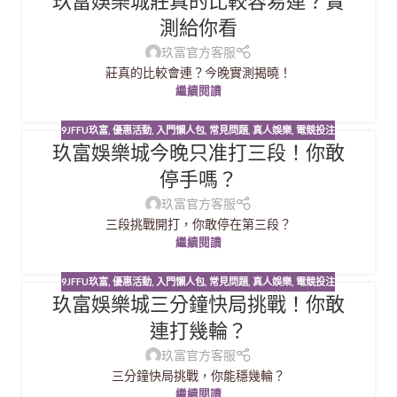
玖富娛樂城莊真的比較容易連？實
測給你看
玖富官方客服
莊真的比較會連？今晚實測揭曉！
繼續閱讀
9JFFU玖富
,
優惠活動
,
入門懶人包
,
常見問題
,
真人娛樂
,
電競投注
玖富娛樂城今晚只准打三段！你敢
停手嗎？
玖富官方客服
三段挑戰開打，你敢停在第三段？
繼續閱讀
9JFFU玖富
,
優惠活動
,
入門懶人包
,
常見問題
,
真人娛樂
,
電競投注
玖富娛樂城三分鐘快局挑戰！你敢
連打幾輪？
玖富官方客服
三分鐘快局挑戰，你能穩幾輪？
繼續閱讀