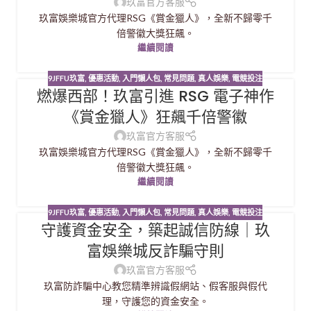
玖富官方客服
玖富娛樂城官方代理RSG《賞金獵人》，全新不歸零千
倍警徽大獎狂飆。
繼續閱讀
9JFFU玖富
,
優惠活動
,
入門懶人包
,
常見問題
,
真人娛樂
,
電競投注
燃爆西部！玖富引進 RSG 電子神作
《賞金獵人》狂飆千倍警徽
玖富官方客服
玖富娛樂城官方代理RSG《賞金獵人》，全新不歸零千
倍警徽大獎狂飆。
繼續閱讀
9JFFU玖富
,
優惠活動
,
入門懶人包
,
常見問題
,
真人娛樂
,
電競投注
守護資金安全，築起誠信防線｜玖
富娛樂城反詐騙守則
玖富官方客服
玖富防詐騙中心教您精準辨識假網站、假客服與假代
理，守護您的資金安全。