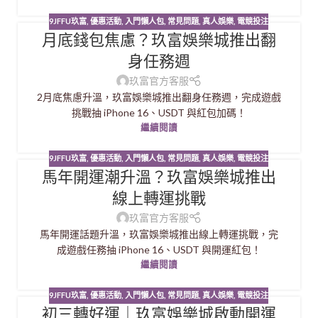
9JFFU玖富
,
優惠活動
,
入門懶人包
,
常見問題
,
真人娛樂
,
電競投注
月底錢包焦慮？玖富娛樂城推出翻
身任務週
玖富官方客服
2月底焦慮升溫，玖富娛樂城推出翻身任務週，完成遊戲
挑戰抽 iPhone 16、USDT 與紅包加碼！
繼續閱讀
9JFFU玖富
,
優惠活動
,
入門懶人包
,
常見問題
,
真人娛樂
,
電競投注
馬年開運潮升溫？玖富娛樂城推出
線上轉運挑戰
玖富官方客服
馬年開運話題升溫，玖富娛樂城推出線上轉運挑戰，完
成遊戲任務抽 iPhone 16、USDT 與開運紅包！
繼續閱讀
9JFFU玖富
,
優惠活動
,
入門懶人包
,
常見問題
,
真人娛樂
,
電競投注
初三轉好運｜玖富娛樂城啟動開運