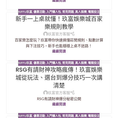
繼續閱讀
9JFFU玖富
,
優惠活動
,
入門懶人包
,
常見問題
,
真人娛樂
,
電競投注
新手一上桌就懂！玖富娛樂城百家
樂規則教學
玖富官方客服
百家樂怎麼玩？玖富帶你快速搞懂莊閒規則、點數計算
與下注技巧，新手也能穩穩上桌不迷路！
繼續閱讀
9JFFU玖富
,
優惠活動
,
入門懶人包
,
常見問題
,
真人娛樂
,
電競投注
RSG有請財神攻略瘋傳！玖富娛樂
城從玩法、選台到爆分技巧一次講
清楚
玖富官方客服
RSG有請財神爆分秘密公開
繼續閱讀
9JFFU玖富
,
優惠活動
,
入門懶人包
,
常見問題
,
真人娛樂
,
電競投注