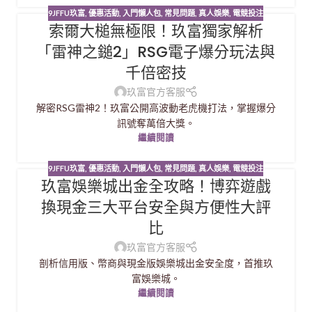
9JFFU玖富
,
優惠活動
,
入門懶人包
,
常見問題
,
真人娛樂
,
電競投注
索爾大槌無極限！玖富獨家解析
「雷神之鎚2」RSG電子爆分玩法與
千倍密技
玖富官方客服
解密RSG雷神2！玖富公開高波動老虎機打法，掌握爆分
訊號奪萬倍大獎。
繼續閱讀
9JFFU玖富
,
優惠活動
,
入門懶人包
,
常見問題
,
真人娛樂
,
電競投注
玖富娛樂城出金全攻略！博弈遊戲
換現金三大平台安全與方便性大評
比
玖富官方客服
剖析信用版、幣商與現金版娛樂城出金安全度，首推玖
富娛樂城。
繼續閱讀