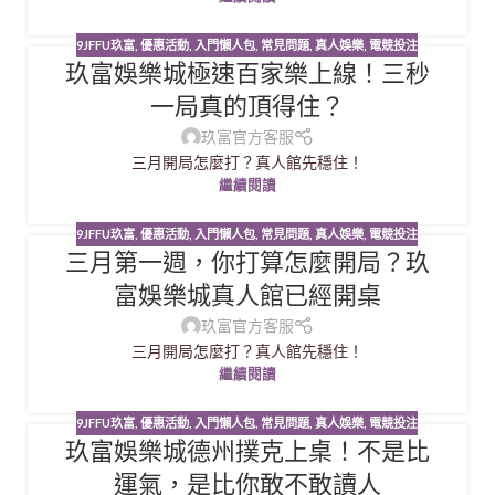
9JFFU玖富
,
優惠活動
,
入門懶人包
,
常見問題
,
真人娛樂
,
電競投注
玖富娛樂城極速百家樂上線！三秒
一局真的頂得住？
玖富官方客服
三月開局怎麼打？真人館先穩住！
繼續閱讀
9JFFU玖富
,
優惠活動
,
入門懶人包
,
常見問題
,
真人娛樂
,
電競投注
三月第一週，你打算怎麼開局？玖
富娛樂城真人館已經開桌
玖富官方客服
三月開局怎麼打？真人館先穩住！
繼續閱讀
9JFFU玖富
,
優惠活動
,
入門懶人包
,
常見問題
,
真人娛樂
,
電競投注
玖富娛樂城德州撲克上桌！不是比
運氣，是比你敢不敢讀人