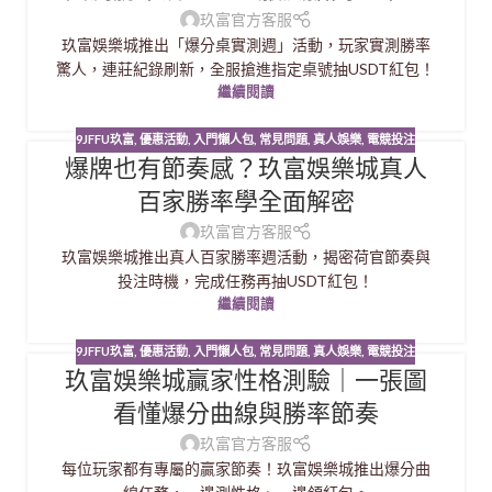
玖富官方客服
玖富娛樂城推出「爆分桌實測週」活動，玩家實測勝率
驚人，連莊紀錄刷新，全服搶進指定桌號抽USDT紅包！
繼續閱讀
9JFFU玖富
,
優惠活動
,
入門懶人包
,
常見問題
,
真人娛樂
,
電競投注
爆牌也有節奏感？玖富娛樂城真人
百家勝率學全面解密
玖富官方客服
玖富娛樂城推出真人百家勝率週活動，揭密荷官節奏與
投注時機，完成任務再抽USDT紅包！
繼續閱讀
9JFFU玖富
,
優惠活動
,
入門懶人包
,
常見問題
,
真人娛樂
,
電競投注
玖富娛樂城贏家性格測驗｜一張圖
看懂爆分曲線與勝率節奏
玖富官方客服
每位玩家都有專屬的贏家節奏！玖富娛樂城推出爆分曲