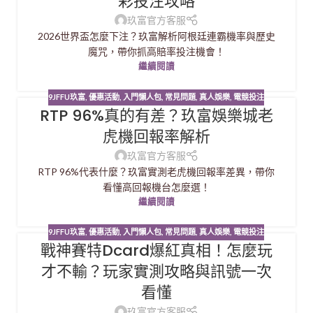
彩投注攻略
玖富官方客服
2026世界盃怎麼下注？玖富解析阿根廷連霸機率與歷史
魔咒，帶你抓高賠率投注機會！
繼續閱讀
9JFFU玖富
,
優惠活動
,
入門懶人包
,
常見問題
,
真人娛樂
,
電競投注
RTP 96%真的有差？玖富娛樂城老
虎機回報率解析
玖富官方客服
RTP 96%代表什麼？玖富實測老虎機回報率差異，帶你
看懂高回報機台怎麼選！
繼續閱讀
9JFFU玖富
,
優惠活動
,
入門懶人包
,
常見問題
,
真人娛樂
,
電競投注
戰神賽特Dcard爆紅真相！怎麼玩
才不輸？玩家實測攻略與訊號一次
看懂
玖富官方客服