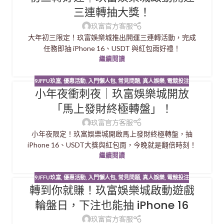
三連轉抽大獎！
玖富官方客服
大年初三限定！玖富娛樂城推出開運三連轉活動，完成
任務即抽 iPhone 16、USDT 與紅包雨好禮！
繼續閱讀
9JFFU玖富
,
優惠活動
,
入門懶人包
,
常見問題
,
真人娛樂
,
電競投注
小年夜衝刺夜｜玖富娛樂城開放
「馬上發財終極轉盤」！
玖富官方客服
小年夜限定！玖富娛樂城開啟馬上發財終極轉盤，抽
iPhone 16、USDT大獎與紅包雨，今晚就是翻倍時刻！
繼續閱讀
9JFFU玖富
,
優惠活動
,
入門懶人包
,
常見問題
,
真人娛樂
,
電競投注
轉到你就賺！玖富娛樂城啟動遊戲
輪盤日，下注也能抽 iPhone 16
玖富官方客服