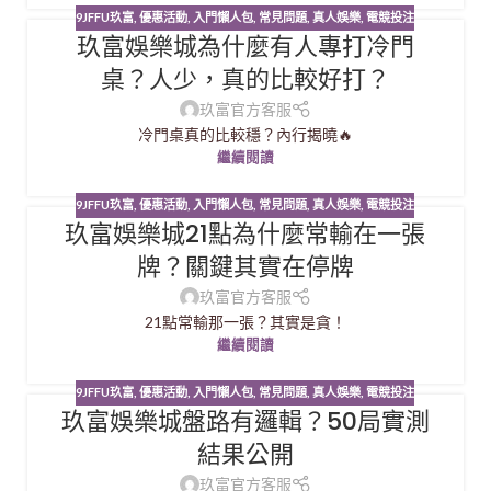
9JFFU玖富
,
優惠活動
,
入門懶人包
,
常見問題
,
真人娛樂
,
電競投注
玖富娛樂城為什麼有人專打冷門
桌？人少，真的比較好打？
玖富官方客服
冷門桌真的比較穩？內行揭曉🔥
繼續閱讀
9JFFU玖富
,
優惠活動
,
入門懶人包
,
常見問題
,
真人娛樂
,
電競投注
玖富娛樂城21點為什麼常輸在一張
牌？關鍵其實在停牌
玖富官方客服
21點常輸那一張？其實是貪！
繼續閱讀
9JFFU玖富
,
優惠活動
,
入門懶人包
,
常見問題
,
真人娛樂
,
電競投注
玖富娛樂城盤路有邏輯？50局實測
結果公開
玖富官方客服