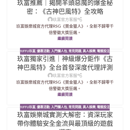
玖富推薦｜揭開羊頭惡魔的爆金秘
密：《古神巴風特》全攻略
玖富官方客服
玖富娛樂城官方代理RSG《賞金獵人》，全新不歸零千
倍警徽大獎狂飆。
繼續閱讀
9JFFU玖富
,
優惠活動
,
入門懶人包
,
常見問題
,
真人娛樂
,
電競投注
玖富獨家引進｜神級爆分鉅作《古
神巴風特》全台首發深度代理評測
玖富官方客服
玖富娛樂城官方代理RSG《賞金獵人》，全新不歸零千
倍警徽大獎狂飆。
繼續閱讀
9JFFU玖富
,
優惠活動
,
入門懶人包
,
常見問題
,
真人娛樂
,
電競投注
玖富娛樂城實測大解密：資深玩家
帶你體驗安全金流與最頂級的遊戲