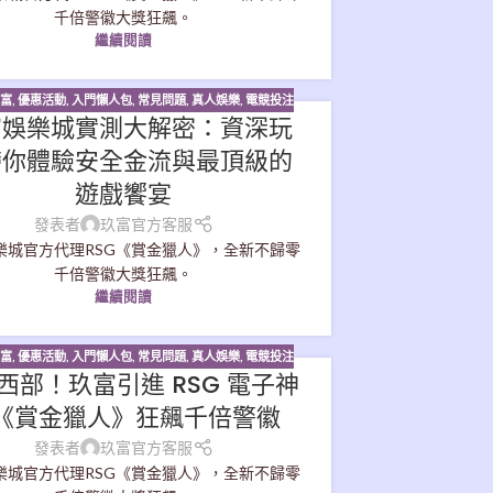
千倍警徽大獎狂飆。
繼續閱讀
玖富
,
優惠活動
,
入門懶人包
,
常見問題
,
真人娛樂
,
電競投注
富娛樂城實測大解密：資深玩
帶你體驗安全金流與最頂級的
遊戲饗宴
發表者
玖富官方客服
樂城官方代理RSG《賞金獵人》，全新不歸零
千倍警徽大獎狂飆。
繼續閱讀
玖富
,
優惠活動
,
入門懶人包
,
常見問題
,
真人娛樂
,
電競投注
西部！玖富引進 RSG 電子神
《賞金獵人》狂飆千倍警徽
發表者
玖富官方客服
樂城官方代理RSG《賞金獵人》，全新不歸零