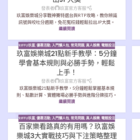
發表者
玖富官方客服
玖富娛樂城分享戰神賽特選台與RTP攻略，教你辨識
訊號與咬吐分週期，免花冤枉錢輕鬆拉出JP大獎。
繼續閱讀
9JFFU玖富
,
優惠活動
,
入門懶人包
,
常見問題
,
真人娛樂
,
電競投注
玖富娛樂城21點新手教學：5分鐘
學會基本規則與必勝手勢，輕鬆
上手！
發表者
玖富官方客服
玖富娛樂城21點新手教學，5分鐘輕鬆掌握基本規
則、點數計算、實體賭場必勝手勢與進階分牌技巧。
繼續閱讀
9JFFU玖富
,
優惠活動
,
入門懶人包
,
常見問題
,
真人娛樂
,
電競投注
百家樂看路真的有用嗎？玖富娛
樂城3大實戰技巧與下注策略整理