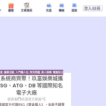
登入/註冊
P
優惠
文章資訊
充值
轉帳
提款
玖富
,
優惠活動
,
入門懶人包
,
常見問題
,
真人娛樂
,
電競投注
級系統商齊聚！玖富娛樂城攜
RSG、ATG、DB 等國際知名
電子大廠
發表者
玖富官方客服
樂城官方代理RSG《賞金獵人》，全新不歸零