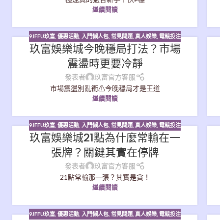
繼續閱讀
9JFFU玖富
,
優惠活動
,
入門懶人包
,
常見問題
,
真人娛樂
,
電競投注
玖富娛樂城今晚穩局打法？市場
震盪時更要冷靜
發表者
玖富官方客服
市場震盪別亂衝⚠今晚穩局才是王道
繼續閱讀
9JFFU玖富
,
優惠活動
,
入門懶人包
,
常見問題
,
真人娛樂
,
電競投注
玖富娛樂城21點為什麼常輸在一
張牌？關鍵其實在停牌
發表者
玖富官方客服
21點常輸那一張？其實是貪！
繼續閱讀
9JFFU玖富
,
優惠活動
,
入門懶人包
,
常見問題
,
真人娛樂
,
電競投注