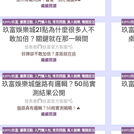
繼續閱讀
9JFFU玖富
,
優惠活動
,
入門懶人包
,
常見問題
,
真人娛樂
,
電競投注
9JFFU
玖富娛樂城21點為什麼很多人不
玖
敢加倍？關鍵就在那一瞬間
發表者
玖富官方客服
好牌卻不敢加倍？差距就在這
繼續閱讀
9JFFU玖富
,
優惠活動
,
入門懶人包
,
常見問題
,
真人娛樂
,
電競投注
9JFFU
玖富娛樂城盤路有邏輯？50局實
玖
測結果公開
發表者
玖富官方客服
盤路真有邏輯？50局實測揭曉！🔥
繼續閱讀
9JFFU玖富
,
優惠活動
,
入門懶人包
,
常見問題
,
真人娛樂
,
電競投注
9JFFU