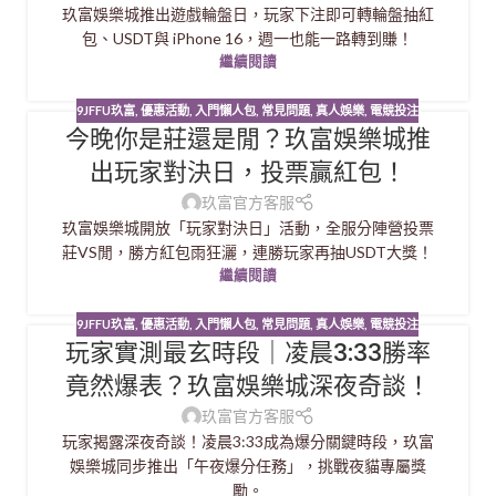
玖富娛樂城推出遊戲輪盤日，玩家下注即可轉輪盤抽紅
包、USDT與 iPhone 16，週一也能一路轉到賺！
繼續閱讀
9JFFU玖富
,
優惠活動
,
入門懶人包
,
常見問題
,
真人娛樂
,
電競投注
今晚你是莊還是閒？玖富娛樂城推
出玩家對決日，投票贏紅包！
玖富官方客服
玖富娛樂城開放「玩家對決日」活動，全服分陣營投票
莊VS閒，勝方紅包雨狂灑，連勝玩家再抽USDT大獎！
繼續閱讀
9JFFU玖富
,
優惠活動
,
入門懶人包
,
常見問題
,
真人娛樂
,
電競投注
玩家實測最玄時段｜凌晨3:33勝率
竟然爆表？玖富娛樂城深夜奇談！
玖富官方客服
玩家揭露深夜奇談！凌晨3:33成為爆分關鍵時段，玖富
娛樂城同步推出「午夜爆分任務」，挑戰夜貓專屬獎
勵。