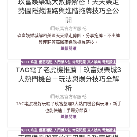
玖富娛樂城大數據解密！天天樂走
勢圖隱藏版路與進階拖牌技巧全公
開
玖富官方客服
玖富娛樂城解密美國天天樂走勢圖，分享拖牌、不出牌
與連莊等高勝率進階抓牌密技。
繼續閱讀
9JFFU玖富
,
優惠活動
,
入門懶人包
,
常見問題
,
真人娛樂
,
電競投注
TAG電子老虎機推薦｜玖富娛樂城3
大熱門機台＋玩法與爆分技巧全解
析
玖富官方客服
TAG老虎機好玩嗎？玖富整理3大熱門機台與玩法，新手
也能快速上手爆分節奏！
繼續閱讀
9JFFU玖富
,
優惠活動
,
入門懶人包
,
常見問題
,
真人娛樂
,
電競投注