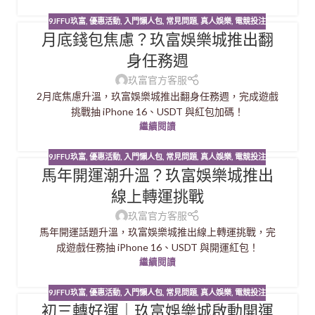
9JFFU玖富
,
優惠活動
,
入門懶人包
,
常見問題
,
真人娛樂
,
電競投注
月底錢包焦慮？玖富娛樂城推出翻
身任務週
玖富官方客服
2月底焦慮升溫，玖富娛樂城推出翻身任務週，完成遊戲
挑戰抽 iPhone 16、USDT 與紅包加碼！
繼續閱讀
9JFFU玖富
,
優惠活動
,
入門懶人包
,
常見問題
,
真人娛樂
,
電競投注
馬年開運潮升溫？玖富娛樂城推出
線上轉運挑戰
玖富官方客服
馬年開運話題升溫，玖富娛樂城推出線上轉運挑戰，完
成遊戲任務抽 iPhone 16、USDT 與開運紅包！
繼續閱讀
9JFFU玖富
,
優惠活動
,
入門懶人包
,
常見問題
,
真人娛樂
,
電競投注
初三轉好運｜玖富娛樂城啟動開運