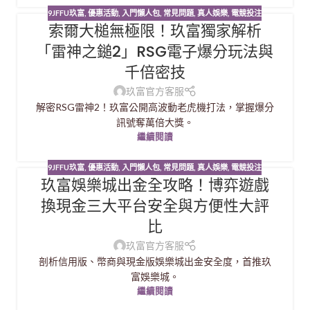
9JFFU玖富
,
優惠活動
,
入門懶人包
,
常見問題
,
真人娛樂
,
電競投注
索爾大槌無極限！玖富獨家解析
「雷神之鎚2」RSG電子爆分玩法與
千倍密技
玖富官方客服
解密RSG雷神2！玖富公開高波動老虎機打法，掌握爆分
訊號奪萬倍大獎。
繼續閱讀
9JFFU玖富
,
優惠活動
,
入門懶人包
,
常見問題
,
真人娛樂
,
電競投注
玖富娛樂城出金全攻略！博弈遊戲
換現金三大平台安全與方便性大評
比
玖富官方客服
剖析信用版、幣商與現金版娛樂城出金安全度，首推玖
富娛樂城。
繼續閱讀