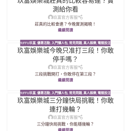
玖富娛樂城莊真的比較容易連？實
測給你看
玖富官方客服
莊真的比較會連？今晚實測揭曉！
繼續閱讀
9JFFU玖富
,
優惠活動
,
入門懶人包
,
常見問題
,
真人娛樂
,
電競投注
玖富娛樂城今晚只准打三段！你敢
停手嗎？
玖富官方客服
三段挑戰開打，你敢停在第三段？
繼續閱讀
9JFFU玖富
,
優惠活動
,
入門懶人包
,
常見問題
,
真人娛樂
,
電競投注
玖富娛樂城三分鐘快局挑戰！你敢
連打幾輪？
玖富官方客服
三分鐘快局挑戰，你能穩幾輪？
繼續閱讀