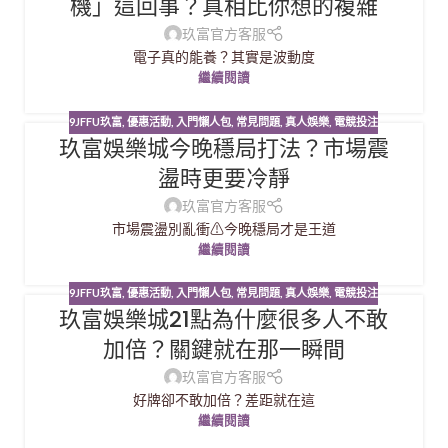
機」這回事？真相比你想的複雜
玖富官方客服
電子真的能養？其實是波動度
繼續閱讀
9JFFU玖富
,
優惠活動
,
入門懶人包
,
常見問題
,
真人娛樂
,
電競投注
玖富娛樂城今晚穩局打法？市場震
盪時更要冷靜
玖富官方客服
市場震盪別亂衝⚠今晚穩局才是王道
繼續閱讀
9JFFU玖富
,
優惠活動
,
入門懶人包
,
常見問題
,
真人娛樂
,
電競投注
玖富娛樂城21點為什麼很多人不敢
加倍？關鍵就在那一瞬間
玖富官方客服
好牌卻不敢加倍？差距就在這
繼續閱讀