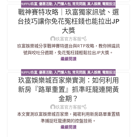
9JFFU玖富
,
優惠活動
,
入門懶人包
,
常見問題
,
真人娛樂
,
電競投注
戰神賽特攻略｜玖富獨家訊號、選
台技巧讓你免花冤枉錢也能拉出JP
大獎
玖富官方客服
玖富娛樂城分享戰神賽特選台與RTP攻略，教你辨識訊
號與咬吐分週期，免花冤枉錢輕鬆拉出JP大獎。
繼續閱讀
9JFFU玖富
,
優惠活動
,
入門懶人包
,
常見問題
,
真人娛樂
,
電競投注
玖富娛樂城百家樂實測：如何利用
新房『路單重置』抓準旺龍連開黃
金期？
玖富官方客服
本文實測玖富娛樂城百家樂，揭密利用新房路單重置精
準捕捉旺龍連開的控盤技術。
繼續閱讀