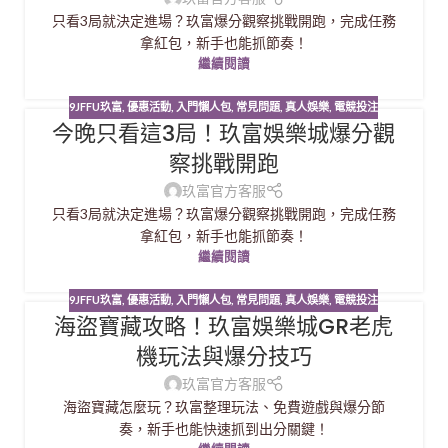
只看3局就決定進場？玖富爆分觀察挑戰開跑，完成任務
拿紅包，新手也能抓節奏！
繼續閱讀
9JFFU玖富
,
優惠活動
,
入門懶人包
,
常見問題
,
真人娛樂
,
電競投注
今晚只看這3局！玖富娛樂城爆分觀
察挑戰開跑
玖富官方客服
只看3局就決定進場？玖富爆分觀察挑戰開跑，完成任務
拿紅包，新手也能抓節奏！
繼續閱讀
9JFFU玖富
,
優惠活動
,
入門懶人包
,
常見問題
,
真人娛樂
,
電競投注
海盜寶藏攻略！玖富娛樂城GR老虎
機玩法與爆分技巧
玖富官方客服
海盜寶藏怎麼玩？玖富整理玩法、免費遊戲與爆分節
奏，新手也能快速抓到出分關鍵！