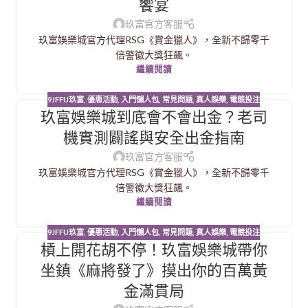
饗宴
玖富官方客服
玖富娛樂城官方代理RSG《賞金獵人》，全新不歸零千
倍警徽大獎狂飆。
繼續閱讀
9JFFU玖富
,
優惠活動
,
入門懶人包
,
常見問題
,
真人娛樂
,
電競投注
玖富娛樂城到底會不會出金？老司
機實測闢謠與安全出金指南
玖富官方客服
玖富娛樂城官方代理RSG《賞金獵人》，全新不歸零千
倍警徽大獎狂飆。
繼續閱讀
9JFFU玖富
,
優惠活動
,
入門懶人包
,
常見問題
,
真人娛樂
,
電競投注
槓上開花胡不停！玖富娛樂城帶你
坐鎮《麻將發了》摸出你的百萬黃
金滿貫局