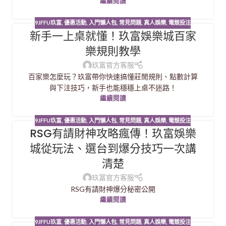
繼續閱讀
9JFFU玖富
,
優惠活動
,
入門懶人包
,
常見問題
,
真人娛樂
,
電競投注
新手一上桌就懂！玖富娛樂城百家
樂規則教學
玖富官方客服
百家樂怎麼玩？玖富帶你快速搞懂莊閒規則、點數計算
與下注技巧，新手也能穩穩上桌不迷路！
繼續閱讀
9JFFU玖富
,
優惠活動
,
入門懶人包
,
常見問題
,
真人娛樂
,
電競投注
RSG有請財神攻略瘋傳！玖富娛樂
城從玩法、選台到爆分技巧一次講
清楚
玖富官方客服
RSG有請財神爆分秘密公開
繼續閱讀
9JFFU玖富
,
優惠活動
,
入門懶人包
,
常見問題
,
真人娛樂
,
電競投注