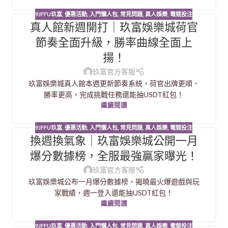
9JFFU玖富
,
優惠活動
,
入門懶人包
,
常見問題
,
真人娛樂
,
電競投注
真人館新週開打｜玖富娛樂城荷官
節奏全面升級，勝率曲線全面上
揚！
玖富官方客服
玖富娛樂城真人館本週更新節奏系統，荷官出牌更順、
勝率更高，完成挑戰任務還能抽USDT紅包！
繼續閱讀
9JFFU玖富
,
優惠活動
,
入門懶人包
,
常見問題
,
真人娛樂
,
電競投注
換週換氣象｜玖富娛樂城公開一月
爆分數據榜，全服最強贏家曝光！
玖富官方客服
玖富娛樂城公布一月爆分數據榜，揭曉最火爆遊戲與玩
家戰績，週一登入還能抽USDT紅包！
繼續閱讀
9JFFU玖富
,
優惠活動
,
入門懶人包
,
常見問題
,
真人娛樂
,
電競投注