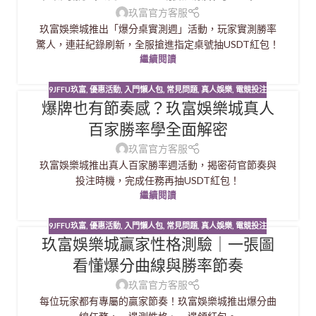
玖富官方客服
玖富娛樂城推出「爆分桌實測週」活動，玩家實測勝率
驚人，連莊紀錄刷新，全服搶進指定桌號抽USDT紅包！
繼續閱讀
9JFFU玖富
,
優惠活動
,
入門懶人包
,
常見問題
,
真人娛樂
,
電競投注
爆牌也有節奏感？玖富娛樂城真人
百家勝率學全面解密
玖富官方客服
玖富娛樂城推出真人百家勝率週活動，揭密荷官節奏與
投注時機，完成任務再抽USDT紅包！
繼續閱讀
9JFFU玖富
,
優惠活動
,
入門懶人包
,
常見問題
,
真人娛樂
,
電競投注
玖富娛樂城贏家性格測驗｜一張圖
看懂爆分曲線與勝率節奏
玖富官方客服
每位玩家都有專屬的贏家節奏！玖富娛樂城推出爆分曲