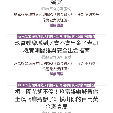
饗宴
玖富官方客服
玖富娛樂城官方代理RSG《賞金獵人》，全新不歸零千
倍警徽大獎狂飆。
繼續閱讀
9JFFU玖富
,
優惠活動
,
入門懶人包
,
常見問題
,
真人娛樂
,
電競投注
玖富娛樂城到底會不會出金？老司
機實測闢謠與安全出金指南
玖富官方客服
玖富娛樂城官方代理RSG《賞金獵人》，全新不歸零千
倍警徽大獎狂飆。
繼續閱讀
9JFFU玖富
,
優惠活動
,
入門懶人包
,
常見問題
,
真人娛樂
,
電競投注
槓上開花胡不停！玖富娛樂城帶你
坐鎮《麻將發了》摸出你的百萬黃
金滿貫局