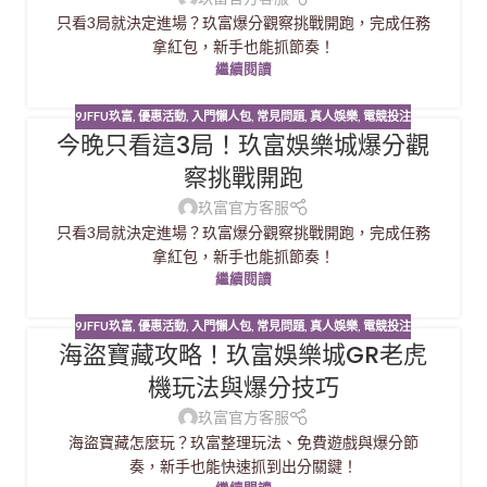
只看3局就決定進場？玖富爆分觀察挑戰開跑，完成任務
拿紅包，新手也能抓節奏！
繼續閱讀
9JFFU玖富
,
優惠活動
,
入門懶人包
,
常見問題
,
真人娛樂
,
電競投注
今晚只看這3局！玖富娛樂城爆分觀
察挑戰開跑
玖富官方客服
只看3局就決定進場？玖富爆分觀察挑戰開跑，完成任務
拿紅包，新手也能抓節奏！
繼續閱讀
9JFFU玖富
,
優惠活動
,
入門懶人包
,
常見問題
,
真人娛樂
,
電競投注
海盜寶藏攻略！玖富娛樂城GR老虎
機玩法與爆分技巧
玖富官方客服
海盜寶藏怎麼玩？玖富整理玩法、免費遊戲與爆分節
奏，新手也能快速抓到出分關鍵！