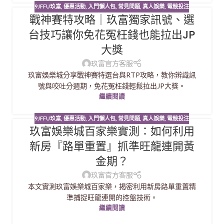
9JFFU玖富
,
優惠活動
,
入門懶人包
,
常見問題
,
真人娛樂
,
電競投注
戰神賽特攻略｜玖富獨家訊號、選
台技巧讓你免花冤枉錢也能拉出JP
大獎
玖富官方客服
玖富娛樂城分享戰神賽特選台與RTP攻略，教你辨識訊
號與咬吐分週期，免花冤枉錢輕鬆拉出JP大獎。
繼續閱讀
9JFFU玖富
,
優惠活動
,
入門懶人包
,
常見問題
,
真人娛樂
,
電競投注
玖富娛樂城百家樂實測：如何利用
新房『路單重置』抓準旺龍連開黃
金期？
玖富官方客服
本文實測玖富娛樂城百家樂，揭密利用新房路單重置精
準捕捉旺龍連開的控盤技術。
繼續閱讀