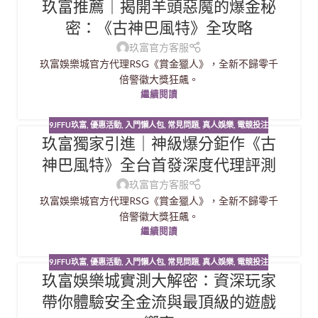
玖富推薦｜揭開羊頭惡魔的爆金秘
密：《古神巴風特》全攻略
玖富官方客服
玖富娛樂城官方代理RSG《賞金獵人》，全新不歸零千
倍警徽大獎狂飆。
繼續閱讀
9JFFU玖富
,
優惠活動
,
入門懶人包
,
常見問題
,
真人娛樂
,
電競投注
玖富獨家引進｜神級爆分鉅作《古
神巴風特》全台首發深度代理評測
玖富官方客服
玖富娛樂城官方代理RSG《賞金獵人》，全新不歸零千
倍警徽大獎狂飆。
繼續閱讀
9JFFU玖富
,
優惠活動
,
入門懶人包
,
常見問題
,
真人娛樂
,
電競投注
玖富娛樂城實測大解密：資深玩家
帶你體驗安全金流與最頂級的遊戲