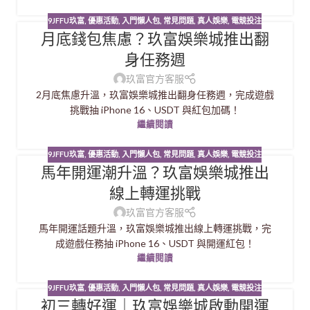
9JFFU玖富
,
優惠活動
,
入門懶人包
,
常見問題
,
真人娛樂
,
電競投注
月底錢包焦慮？玖富娛樂城推出翻
身任務週
玖富官方客服
2月底焦慮升溫，玖富娛樂城推出翻身任務週，完成遊戲
挑戰抽 iPhone 16、USDT 與紅包加碼！
繼續閱讀
9JFFU玖富
,
優惠活動
,
入門懶人包
,
常見問題
,
真人娛樂
,
電競投注
馬年開運潮升溫？玖富娛樂城推出
線上轉運挑戰
玖富官方客服
馬年開運話題升溫，玖富娛樂城推出線上轉運挑戰，完
成遊戲任務抽 iPhone 16、USDT 與開運紅包！
繼續閱讀
9JFFU玖富
,
優惠活動
,
入門懶人包
,
常見問題
,
真人娛樂
,
電競投注
初三轉好運｜玖富娛樂城啟動開運