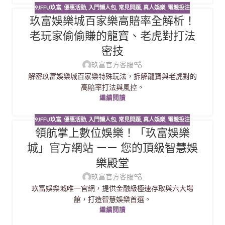
9JFFU玖富
,
優惠活動
,
入門懶人包
,
常見問題
,
真人娛樂
,
電競投注
玖富娛樂城百家樂高賠率全解析！
老玩家偷偷賺的龍寶、老虎對打法
密技
玖富官方客服
解密玖富娛樂城百家樂特殊玩法，拆解龍寶與老虎對的
高賠率打法與風控。
繼續閱讀
9JFFU玖富
,
優惠活動
,
入門懶人包
,
常見問題
,
真人娛樂
,
電競投注
領航掌上數位娛樂！「玖富娛樂
城」官方網站 —— 您的頂級智慧娛
樂殿堂
玖富官方客服
玖富娛樂城唯一官網，提供金融級極速存取與六大場
館，打造智慧娛樂首選。
繼續閱讀