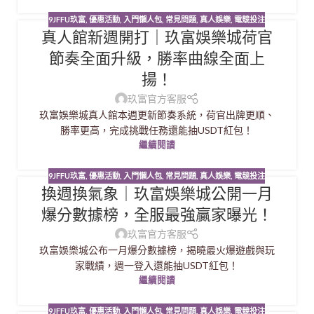
9JFFU玖富
,
優惠活動
,
入門懶人包
,
常見問題
,
真人娛樂
,
電競投注
真人館新週開打｜玖富娛樂城荷官
節奏全面升級，勝率曲線全面上
揚！
玖富官方客服
玖富娛樂城真人館本週更新節奏系統，荷官出牌更順、
勝率更高，完成挑戰任務還能抽USDT紅包！
繼續閱讀
9JFFU玖富
,
優惠活動
,
入門懶人包
,
常見問題
,
真人娛樂
,
電競投注
換週換氣象｜玖富娛樂城公開一月
爆分數據榜，全服最強贏家曝光！
玖富官方客服
玖富娛樂城公布一月爆分數據榜，揭曉最火爆遊戲與玩
家戰績，週一登入還能抽USDT紅包！
繼續閱讀
9JFFU玖富
,
優惠活動
,
入門懶人包
,
常見問題
,
真人娛樂
,
電競投注