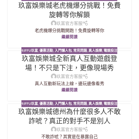
玖富娛樂城老虎機爆分挑戰！免費
旋轉等你解鎖
玖富官方客服
老虎機爆分挑戰開跑！免費旋轉等你
繼續閱讀
9JFFU玖富
,
優惠活動
,
入門懶人包
,
常見問題
,
真人娛樂
,
電競投注
玖富娛樂城全新真人互動遊戲登
場！不只是下注，更像現場秀
玖富官方客服
真人互動新玩法上線，邊玩邊像看秀
繼續閱讀
9JFFU玖富
,
優惠活動
,
入門懶人包
,
常見問題
,
真人娛樂
,
電競投注
玖富娛樂城德州為什麼很多人不敢
詐唬？真正的對手不是別人
玖富官方客服
不敢詐唬？其實是在暴露自己