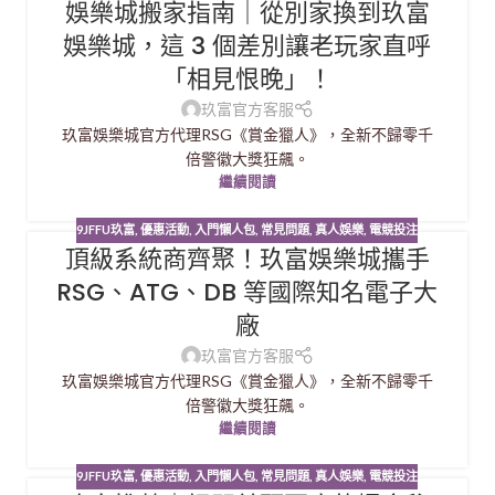
娛樂城搬家指南｜從別家換到玖富
娛樂城，這 3 個差別讓老玩家直呼
「相見恨晚」！
玖富官方客服
玖富娛樂城官方代理RSG《賞金獵人》，全新不歸零千
倍警徽大獎狂飆。
繼續閱讀
9JFFU玖富
,
優惠活動
,
入門懶人包
,
常見問題
,
真人娛樂
,
電競投注
頂級系統商齊聚！玖富娛樂城攜手
RSG、ATG、DB 等國際知名電子大
廠
玖富官方客服
玖富娛樂城官方代理RSG《賞金獵人》，全新不歸零千
倍警徽大獎狂飆。
繼續閱讀
9JFFU玖富
,
優惠活動
,
入門懶人包
,
常見問題
,
真人娛樂
,
電競投注