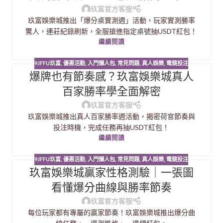
玖富官方客服
玖富娛樂城推出「爆分桌實測週」活動，玩家實測勝率
驚人，連莊紀錄刷新，全服搶進指定桌號抽USDT紅包！
繼續閱讀
9JFFU玖富
,
優惠活動
,
入門懶人包
,
常見問題
,
真人娛樂
,
電競投注
爆牌也有節奏感？玖富娛樂城真人
百家勝率學全面解密
玖富官方客服
玖富娛樂城推出真人百家勝率週活動，揭密荷官節奏與
投注時機，完成任務再抽USDT紅包！
繼續閱讀
9JFFU玖富
,
優惠活動
,
入門懶人包
,
常見問題
,
真人娛樂
,
電競投注
玖富娛樂城贏家性格測驗｜一張圖
看懂爆分曲線與勝率節奏
玖富官方客服
每位玩家都有專屬的贏家節奏！玖富娛樂城推出爆分曲