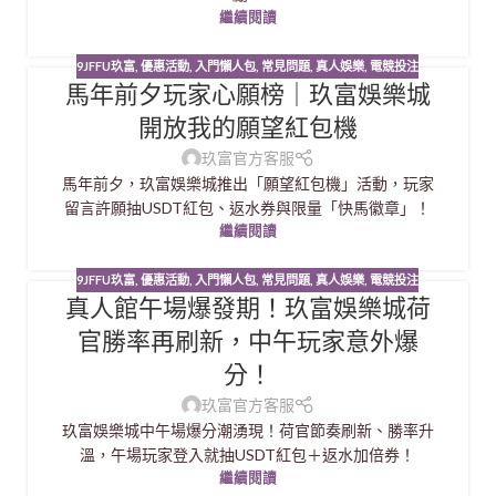
繼續閱讀
9JFFU玖富
,
優惠活動
,
入門懶人包
,
常見問題
,
真人娛樂
,
電競投注
馬年前夕玩家心願榜｜玖富娛樂城
開放我的願望紅包機
玖富官方客服
馬年前夕，玖富娛樂城推出「願望紅包機」活動，玩家
留言許願抽USDT紅包、返水券與限量「快馬徽章」！
繼續閱讀
9JFFU玖富
,
優惠活動
,
入門懶人包
,
常見問題
,
真人娛樂
,
電競投注
真人館午場爆發期！玖富娛樂城荷
官勝率再刷新，中午玩家意外爆
分！
玖富官方客服
玖富娛樂城中午場爆分潮湧現！荷官節奏刷新、勝率升
溫，午場玩家登入就抽USDT紅包＋返水加倍券！
繼續閱讀