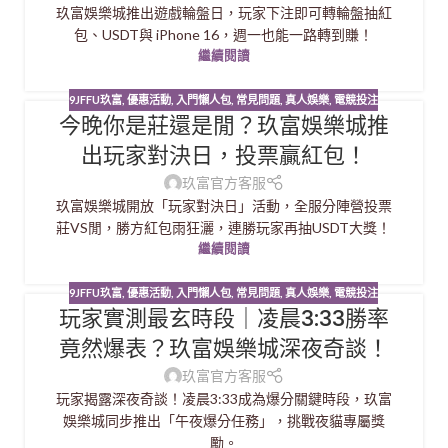
玖富娛樂城推出遊戲輪盤日，玩家下注即可轉輪盤抽紅
包、USDT與 iPhone 16，週一也能一路轉到賺！
繼續閱讀
9JFFU玖富
,
優惠活動
,
入門懶人包
,
常見問題
,
真人娛樂
,
電競投注
今晚你是莊還是閒？玖富娛樂城推
出玩家對決日，投票贏紅包！
玖富官方客服
玖富娛樂城開放「玩家對決日」活動，全服分陣營投票
莊VS閒，勝方紅包雨狂灑，連勝玩家再抽USDT大獎！
繼續閱讀
9JFFU玖富
,
優惠活動
,
入門懶人包
,
常見問題
,
真人娛樂
,
電競投注
玩家實測最玄時段｜凌晨3:33勝率
竟然爆表？玖富娛樂城深夜奇談！
玖富官方客服
玩家揭露深夜奇談！凌晨3:33成為爆分關鍵時段，玖富
娛樂城同步推出「午夜爆分任務」，挑戰夜貓專屬獎
勵。