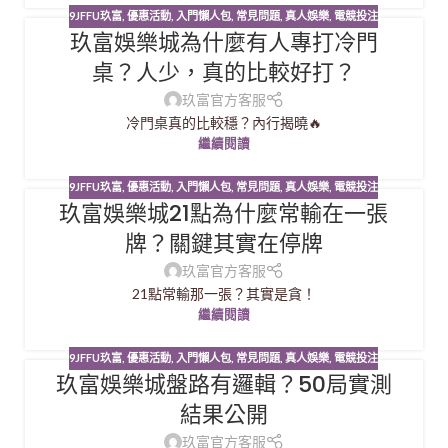
9JFFU玖富
,
優惠活動
,
入門懶人包
,
常見問題
,
真人娛樂
,
電競投注
玖富娛樂城為什麼有人專打冷門
桌？人少，真的比較好打？
玖富官方客服
冷門桌真的比較穩？內行揭曉🔥
繼續閱讀
9JFFU玖富
,
優惠活動
,
入門懶人包
,
常見問題
,
真人娛樂
,
電競投注
玖富娛樂城21點為什麼常輸在一張
牌？關鍵其實在停牌
玖富官方客服
21點常輸那一張？其實是貪！
繼續閱讀
9JFFU玖富
,
優惠活動
,
入門懶人包
,
常見問題
,
真人娛樂
,
電競投注
玖富娛樂城盤路有邏輯？50局實測
結果公開
玖富官方客服