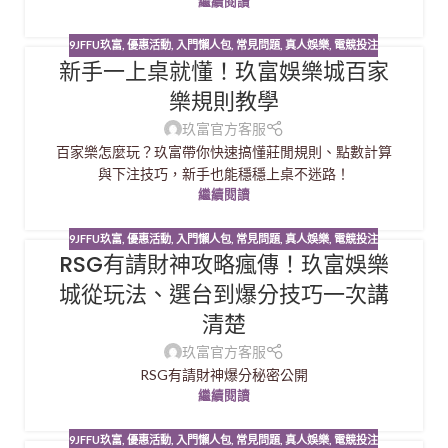
繼續閱讀
9JFFU玖富
,
優惠活動
,
入門懶人包
,
常見問題
,
真人娛樂
,
電競投注
新手一上桌就懂！玖富娛樂城百家
樂規則教學
玖富官方客服
百家樂怎麼玩？玖富帶你快速搞懂莊閒規則、點數計算
與下注技巧，新手也能穩穩上桌不迷路！
繼續閱讀
9JFFU玖富
,
優惠活動
,
入門懶人包
,
常見問題
,
真人娛樂
,
電競投注
RSG有請財神攻略瘋傳！玖富娛樂
城從玩法、選台到爆分技巧一次講
清楚
玖富官方客服
RSG有請財神爆分秘密公開
繼續閱讀
9JFFU玖富
,
優惠活動
,
入門懶人包
,
常見問題
,
真人娛樂
,
電競投注