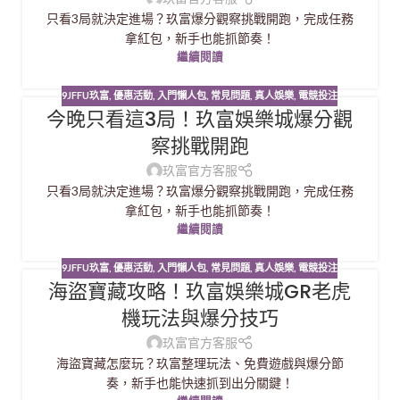
只看3局就決定進場？玖富爆分觀察挑戰開跑，完成任務
拿紅包，新手也能抓節奏！
繼續閱讀
9JFFU玖富
,
優惠活動
,
入門懶人包
,
常見問題
,
真人娛樂
,
電競投注
今晚只看這3局！玖富娛樂城爆分觀
察挑戰開跑
玖富官方客服
只看3局就決定進場？玖富爆分觀察挑戰開跑，完成任務
拿紅包，新手也能抓節奏！
繼續閱讀
9JFFU玖富
,
優惠活動
,
入門懶人包
,
常見問題
,
真人娛樂
,
電競投注
海盜寶藏攻略！玖富娛樂城GR老虎
機玩法與爆分技巧
玖富官方客服
海盜寶藏怎麼玩？玖富整理玩法、免費遊戲與爆分節
奏，新手也能快速抓到出分關鍵！