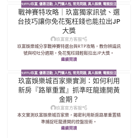
9JFFU玖富
,
優惠活動
,
入門懶人包
,
常見問題
,
真人娛樂
,
電競投注
戰神賽特攻略｜玖富獨家訊號、選
台技巧讓你免花冤枉錢也能拉出JP
大獎
玖富官方客服
玖富娛樂城分享戰神賽特選台與RTP攻略，教你辨識訊
號與咬吐分週期，免花冤枉錢輕鬆拉出JP大獎。
繼續閱讀
9JFFU玖富
,
優惠活動
,
入門懶人包
,
常見問題
,
真人娛樂
,
電競投注
玖富娛樂城百家樂實測：如何利用
新房『路單重置』抓準旺龍連開黃
金期？
玖富官方客服
本文實測玖富娛樂城百家樂，揭密利用新房路單重置精
準捕捉旺龍連開的控盤技術。
繼續閱讀