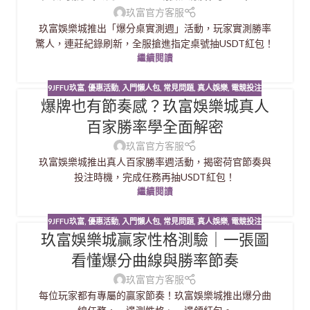
玖富官方客服
玖富娛樂城推出「爆分桌實測週」活動，玩家實測勝率
驚人，連莊紀錄刷新，全服搶進指定桌號抽USDT紅包！
繼續閱讀
9JFFU玖富
,
優惠活動
,
入門懶人包
,
常見問題
,
真人娛樂
,
電競投注
爆牌也有節奏感？玖富娛樂城真人
百家勝率學全面解密
玖富官方客服
玖富娛樂城推出真人百家勝率週活動，揭密荷官節奏與
投注時機，完成任務再抽USDT紅包！
繼續閱讀
9JFFU玖富
,
優惠活動
,
入門懶人包
,
常見問題
,
真人娛樂
,
電競投注
玖富娛樂城贏家性格測驗｜一張圖
看懂爆分曲線與勝率節奏
玖富官方客服
每位玩家都有專屬的贏家節奏！玖富娛樂城推出爆分曲