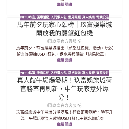
繼續閱讀
9JFFU玖富
,
優惠活動
,
入門懶人包
,
常見問題
,
真人娛樂
,
電競投注
馬年前夕玩家心願榜｜玖富娛樂城
開放我的願望紅包機
玖富官方客服
馬年前夕，玖富娛樂城推出「願望紅包機」活動，玩家
留言許願抽USDT紅包、返水券與限量「快馬徽章」！
繼續閱讀
9JFFU玖富
,
優惠活動
,
入門懶人包
,
常見問題
,
真人娛樂
,
電競投注
真人館午場爆發期！玖富娛樂城荷
官勝率再刷新，中午玩家意外爆
分！
玖富官方客服
玖富娛樂城中午場爆分潮湧現！荷官節奏刷新、勝率升
溫，午場玩家登入就抽USDT紅包＋返水加倍券！
繼續閱讀