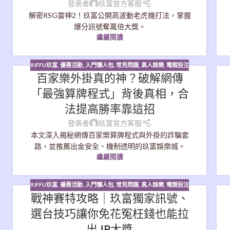
發表者
玖富官方客服
解密RSG雷神2！玖富公開高波動老虎機打法，掌握
爆分訊號奪萬倍大獎。
繼續閱讀
9JFFU玖富
,
優惠活動
,
入門懶人包
,
常見問題
,
真人娛樂
,
電競投注
百家樂外掛真的神？破解網傳
「最強算牌程式」背後真相，合
法提高勝率靠這招
發表者
玖富官方客服
本文深入揭秘網傳百家樂算牌程式與外掛的詐騙套
路，並推薦出金安全、機制透明的玖富娛樂城。
繼續閱讀
9JFFU玖富
,
優惠活動
,
入門懶人包
,
常見問題
,
真人娛樂
,
電競投注
戰神賽特攻略｜玖富獨家訊號、
選台技巧讓你免花冤枉錢也能拉
出JP大獎