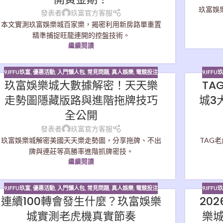
玖富娛
發表者
玖富官方客服
本文實測玖富娛樂城百家樂，揭密利用新房路單重置
精準捕捉旺龍連開的控盤技術。
繼續閱讀
9JFFU玖富
,
優惠活動
,
入門懶人包
,
常見問題
,
真人娛樂
,
電競投注
9JFFU
玖富娛樂城大數據解密！天天樂
TA
走勢圖隱藏版路與進階拖牌技巧
城3
全公開
發表者
玖富官方客服
玖富娛樂城解密美國天天樂走勢圖，分享拖牌、不出
TAG
牌與連莊等高勝率進階抓牌密技。
繼續閱讀
9JFFU玖富
,
優惠活動
,
入門懶人包
,
常見問題
,
真人娛樂
,
電競投注
9JFFU
連續100轉會發生什麼？玖富娛樂
20
城實測老虎機真實節奏
樂