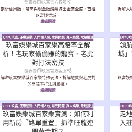
發表者
玖富官方客服
剖析信用版、幣商與現金版娛樂城出金安全度，首推
拆解大
玖富娛樂城。
繼續閱讀
9JFFU玖富
,
優惠活動
,
入門懶人包
,
常見問題
,
真人娛樂
,
電競投注
9JFFU
玖富娛樂城百家樂高賠率全解
領
析！老玩家偷偷賺的龍寶、老虎
城」
對打法密技
發表者
玖富官方客服
解密玖富娛樂城百家樂特殊玩法，拆解龍寶與老虎對
玖富娛
的高賠率打法與風控。
繼續閱讀
9JFFU玖富
,
優惠活動
,
入門懶人包
,
常見問題
,
真人娛樂
,
電競投注
9JFFU
玖富娛樂城百家樂實測：如何利
走
用新房『路單重置』抓準旺龍連
入
開黃金期？