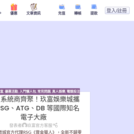
登入/註冊
P
優惠
文章資訊
充值
轉帳
提款
玖富
,
優惠活動
,
入門懶人包
,
常見問題
,
真人娛樂
,
電競投注
級系統商齊聚！玖富娛樂城攜
RSG、ATG、DB 等國際知名
電子大廠
發表者
玖富官方客服
樂城官方代理RSG《賞金獵人》，全新不歸零