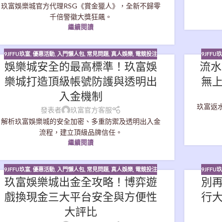
玖富娛樂城官方代理RSG《賞金獵人》，全新不歸零
千倍警徽大獎狂飆。
繼續閱讀
9JFFU玖富
,
優惠活動
,
入門懶人包
,
常見問題
,
真人娛樂
,
電競投注
9JFFU
娛樂城安全的最高標準！玖富娛
流水
樂城打造頂級帳號防護與透明出
無
入金機制
玖富返水
發表者
玖富官方客服
解析玖富娛樂城的安全加密、多重防禦及透明出入金
流程，建立頂級品牌信任。
繼續閱讀
9JFFU玖富
,
優惠活動
,
入門懶人包
,
常見問題
,
真人娛樂
,
電競投注
9JFFU
玖富娛樂城出金全攻略！博弈遊
別
戲換現金三大平台安全與方便性
行
大評比