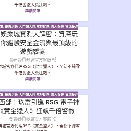
千倍警徽大獎狂飆。
繼續閱讀
玖富
,
優惠活動
,
入門懶人包
,
常見問題
,
真人娛樂
,
電競投注
富娛樂城實測大解密：資深玩
帶你體驗安全金流與最頂級的
遊戲饗宴
發表者
玖富官方客服
樂城官方代理RSG《賞金獵人》，全新不歸零
千倍警徽大獎狂飆。
繼續閱讀
玖富
,
優惠活動
,
入門懶人包
,
常見問題
,
真人娛樂
,
電競投注
西部！玖富引進 RSG 電子神
《賞金獵人》狂飆千倍警徽
發表者
玖富官方客服
樂城官方代理RSG《賞金獵人》，全新不歸零