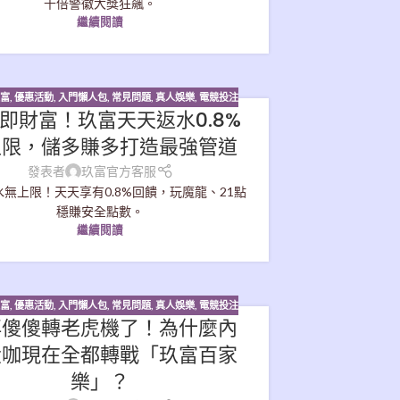
千倍警徽大獎狂飆。
繼續閱讀
玖富
,
優惠活動
,
入門懶人包
,
常見問題
,
真人娛樂
,
電競投注
即財富！玖富天天返水0.8%
上限，儲多賺多打造最強管道
發表者
玖富官方客服
無上限！天天享有0.8%回饋，玩魔龍、21點
穩賺安全點數。
繼續閱讀
玖富
,
優惠活動
,
入門懶人包
,
常見問題
,
真人娛樂
,
電競投注
再傻傻轉老虎機了！為什麼內
大咖現在全都轉戰「玖富百家
樂」？