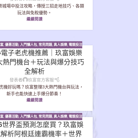
樂城場中投注攻略，傳授三招走地技巧、各類
玩法與免稅優勢。
繼續閱讀
玖富
,
優惠活動
,
入門懶人包
,
常見問題
,
真人娛樂
,
電競投注
G電子老虎機推薦｜玖富娛樂
大熱門機台＋玩法與爆分技巧
全解析
發表者
玖富官方客服
老虎機好玩嗎？玖富整理3大熱門機台與玩法，
新手也能快速上手爆分節奏！
繼續閱讀
玖富
,
優惠活動
,
入門懶人包
,
常見問題
,
真人娛樂
,
電競投注
26世界盃預測怎麼買？玖富娛
城解析阿根廷連霸機率＋世界