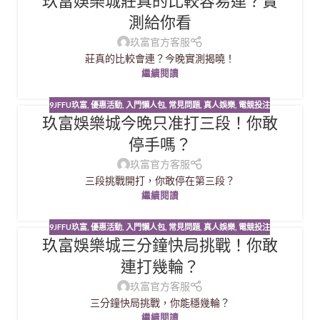
玖富娛樂城莊真的比較容易連？實
測給你看
玖富官方客服
莊真的比較會連？今晚實測揭曉！
繼續閱讀
9JFFU玖富
,
優惠活動
,
入門懶人包
,
常見問題
,
真人娛樂
,
電競投注
玖富娛樂城今晚只准打三段！你敢
停手嗎？
玖富官方客服
三段挑戰開打，你敢停在第三段？
繼續閱讀
9JFFU玖富
,
優惠活動
,
入門懶人包
,
常見問題
,
真人娛樂
,
電競投注
玖富娛樂城三分鐘快局挑戰！你敢
連打幾輪？
玖富官方客服
三分鐘快局挑戰，你能穩幾輪？
繼續閱讀