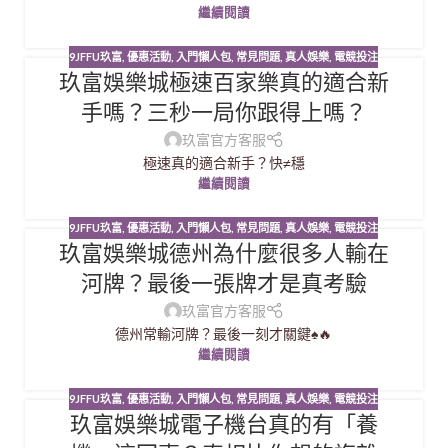
繼續閱讀
9JFFU玖富
,
優惠活動
,
入門懶人包
,
常見問題
,
真人娛樂
,
電競投注
玖富娛樂城極速百家樂真的適合新
手嗎？三秒一局你跟得上嗎？
玖富官方客服
極速真的適合新手？快≠穩
繼續閱讀
9JFFU玖富
,
優惠活動
,
入門懶人包
,
常見問題
,
真人娛樂
,
電競投注
玖富娛樂城德州為什麼很多人輸在
河牌？最後一張牌才是真考驗
玖富官方客服
德州常輸河牌？最後一刻才關鍵♠🔥
繼續閱讀
9JFFU玖富
,
優惠活動
,
入門懶人包
,
常見問題
,
真人娛樂
,
電競投注
玖富娛樂城電子機台真的有「養