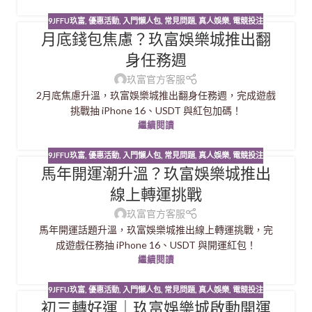
9JFFU玖富
,
優惠活動
,
入門懶人包
,
常見問題
,
真人娛樂
,
電競投注
月底錢包焦慮？玖富娛樂城推出翻
身任務週
玖富官方客服
2月底焦慮升溫，玖富娛樂城推出翻身任務週，完成遊戲
挑戰抽 iPhone 16、USDT 與紅包加碼！
繼續閱讀
9JFFU玖富
,
優惠活動
,
入門懶人包
,
常見問題
,
真人娛樂
,
電競投注
馬年開運潮升溫？玖富娛樂城推出
線上轉運挑戰
玖富官方客服
馬年開運話題升溫，玖富娛樂城推出線上轉運挑戰，完
成遊戲任務抽 iPhone 16、USDT 與開運紅包！
繼續閱讀
9JFFU玖富
,
優惠活動
,
入門懶人包
,
常見問題
,
真人娛樂
,
電競投注
初三轉好運｜玖富娛樂城啟動開運