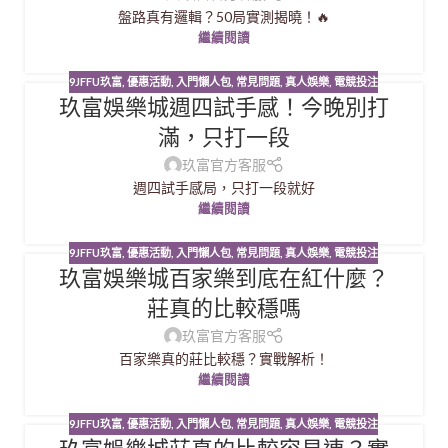
盤路真有邏輯？50局實測揭曉！🔥
繼續閱讀
9JFFU玖富
,
優惠活動
,
入門懶人包
,
常見問題
,
真人娛樂
,
電競投注
玖富娛樂城週四試手感！今晚別打
滿，只打一段
玖富官方客服
週四試手感局，只打一段就好
繼續閱讀
9JFFU玖富
,
優惠活動
,
入門懶人包
,
常見問題
,
真人娛樂
,
電競投注
玖富娛樂城百家樂到底在紅什麼？
莊真的比較穩嗎
玖富官方客服
百家樂真的莊比較穩？實戰解析！
繼續閱讀
9JFFU玖富
,
優惠活動
,
入門懶人包
,
常見問題
,
真人娛樂
,
電競投注