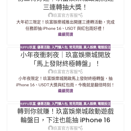
三連轉抽大獎！
玖富官方客服
大年初三限定！玖富娛樂城推出開運三連轉活動，完成
任務即抽 iPhone 16、USDT 與紅包雨好禮！
繼續閱讀
9JFFU玖富
,
優惠活動
,
入門懶人包
,
常見問題
,
真人娛樂
,
電競投注
小年夜衝刺夜｜玖富娛樂城開放
「馬上發財終極轉盤」！
玖富官方客服
小年夜限定！玖富娛樂城開啟馬上發財終極轉盤，抽
iPhone 16、USDT大獎與紅包雨，今晚就是翻倍時刻！
繼續閱讀
9JFFU玖富
,
優惠活動
,
入門懶人包
,
常見問題
,
真人娛樂
,
電競投注
轉到你就賺！玖富娛樂城啟動遊戲
輪盤日，下注也能抽 iPhone 16
玖富官方客服