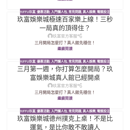
9JFFU玖富
,
優惠活動
,
入門懶人包
,
常見問題
,
真人娛樂
,
電競投注
玖富娛樂城極速百家樂上線！三秒
一局真的頂得住？
玖富官方客服
三月開局怎麼打？真人館先穩住！
繼續閱讀
9JFFU玖富
,
優惠活動
,
入門懶人包
,
常見問題
,
真人娛樂
,
電競投注
三月第一週，你打算怎麼開局？玖
富娛樂城真人館已經開桌
玖富官方客服
三月開局怎麼打？真人館先穩住！
繼續閱讀
9JFFU玖富
,
優惠活動
,
入門懶人包
,
常見問題
,
真人娛樂
,
電競投注
玖富娛樂城德州撲克上桌！不是比
運氣，是比你敢不敢讀人