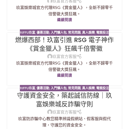
玖富官方客服
玖富娛樂城官方代理RSG《賞金獵人》，全新不歸零千
倍警徽大獎狂飆。
繼續閱讀
9JFFU玖富
,
優惠活動
,
入門懶人包
,
常見問題
,
真人娛樂
,
電競投注
燃爆西部！玖富引進 RSG 電子神作
《賞金獵人》狂飆千倍警徽
玖富官方客服
玖富娛樂城官方代理RSG《賞金獵人》，全新不歸零千
倍警徽大獎狂飆。
繼續閱讀
9JFFU玖富
,
優惠活動
,
入門懶人包
,
常見問題
,
真人娛樂
,
電競投注
守護資金安全，築起誠信防線｜玖
富娛樂城反詐騙守則
玖富官方客服
玖富防詐騙中心教您精準辨識假網站、假客服與假代
理，守護您的資金安全。