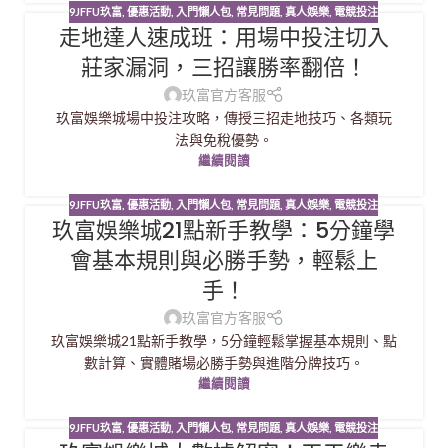
9JFFU玖富
,
優惠活動
,
入門懶人包
,
常見問題
,
真人娛樂
,
電競投注
走地達人速成班：用場中投注切入
莊家漏洞，三招讓勝率翻倍！
玖富官方客服
玖富娛樂城場中投注攻略，傳授三招走地技巧、各類玩
法與免稅優勢。
繼續閱讀
9JFFU玖富
,
優惠活動
,
入門懶人包
,
常見問題
,
真人娛樂
,
電競投注
玖富娛樂城21點新手教學：5分鐘學
會基本規則與必勝手勢，輕鬆上
手！
玖富官方客服
玖富娛樂城21點新手教學，5分鐘輕鬆掌握基本規則、點
數計算、實體賭場必勝手勢與進階分牌技巧。
繼續閱讀
9JFFU玖富
,
優惠活動
,
入門懶人包
,
常見問題
,
真人娛樂
,
電競投注