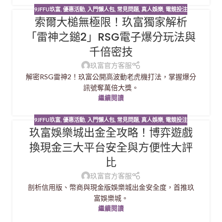
9JFFU玖富
,
優惠活動
,
入門懶人包
,
常見問題
,
真人娛樂
,
電競投注
索爾大槌無極限！玖富獨家解析
「雷神之鎚2」RSG電子爆分玩法與
千倍密技
玖富官方客服
解密RSG雷神2！玖富公開高波動老虎機打法，掌握爆分
訊號奪萬倍大獎。
繼續閱讀
9JFFU玖富
,
優惠活動
,
入門懶人包
,
常見問題
,
真人娛樂
,
電競投注
玖富娛樂城出金全攻略！博弈遊戲
換現金三大平台安全與方便性大評
比
玖富官方客服
剖析信用版、幣商與現金版娛樂城出金安全度，首推玖
富娛樂城。
繼續閱讀