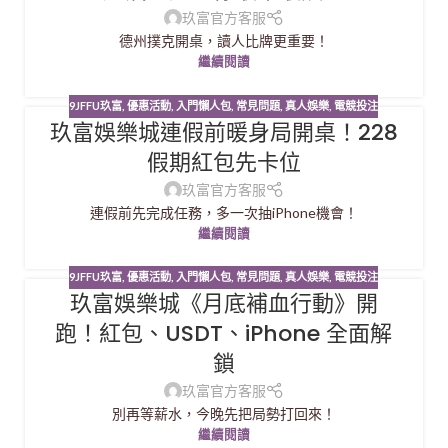
玖富官方客服
德州撲克開桌，讀人比牌更重要！
繼續閱讀
9JFFU玖富
,
優惠活動
,
入門懶人包
,
常見問題
,
真人娛樂
,
電競投注
玖富娛樂城連假前暖身局開桌！228
假期紅包先卡位
玖富官方客服
連假前先完成任務，多一次抽iPhone機會！
繼續閱讀
9JFFU玖富
,
優惠活動
,
入門懶人包
,
常見問題
,
真人娛樂
,
電競投注
玖富娛樂城《月底補血行動》開
跑！紅包、USDT、iPhone 全面解
鎖
玖富官方客服
別再等薪水，今晚先把局勢打回來！
繼續閱讀