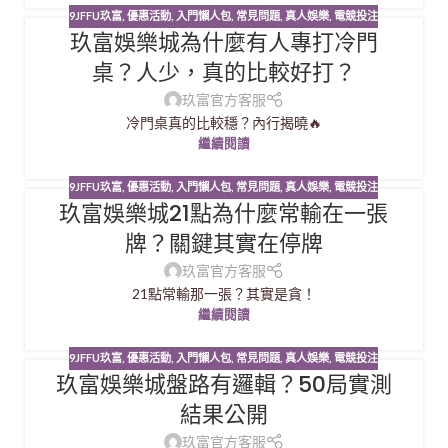
9JFFU玖富
,
優惠活動
,
入門懶人包
,
常見問題
,
真人娛樂
,
電競投注
玖富娛樂城為什麼有人專打冷門
桌？人少，真的比較好打？
玖富官方客服
冷門桌真的比較穩？內行揭曉🔥
繼續閱讀
9JFFU玖富
,
優惠活動
,
入門懶人包
,
常見問題
,
真人娛樂
,
電競投注
玖富娛樂城21點為什麼常輸在一張
牌？關鍵其實在停牌
玖富官方客服
21點常輸那一張？其實是貪！
繼續閱讀
9JFFU玖富
,
優惠活動
,
入門懶人包
,
常見問題
,
真人娛樂
,
電競投注
玖富娛樂城盤路有邏輯？50局實測
結果公開
玖富官方客服