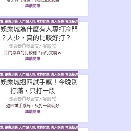
繼續閱讀
玖富
,
優惠活動
,
入門懶人包
,
常見問題
,
真人娛樂
,
電競投注
富娛樂城為什麼有人專打冷門
桌？人少，真的比較好打？
發表者
玖富官方客服
冷門桌真的比較穩？內行揭曉🔥
繼續閱讀
玖富
,
優惠活動
,
入門懶人包
,
常見問題
,
真人娛樂
,
電競投注
富娛樂城週四試手感！今晚別
打滿，只打一段
發表者
玖富官方客服
週四試手感局，只打一段就好
繼續閱讀
玖富
,
優惠活動
,
入門懶人包
,
常見問題
,
真人娛樂
,
電競投注