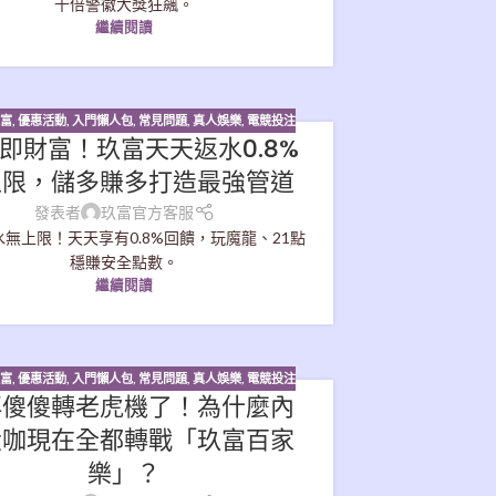
千倍警徽大獎狂飆。
繼續閱讀
玖富
,
優惠活動
,
入門懶人包
,
常見問題
,
真人娛樂
,
電競投注
即財富！玖富天天返水0.8%
上限，儲多賺多打造最強管道
發表者
玖富官方客服
無上限！天天享有0.8%回饋，玩魔龍、21點
穩賺安全點數。
繼續閱讀
玖富
,
優惠活動
,
入門懶人包
,
常見問題
,
真人娛樂
,
電競投注
再傻傻轉老虎機了！為什麼內
大咖現在全都轉戰「玖富百家
樂」？