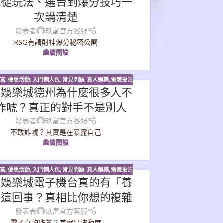
城從玩法、選台到爆分技巧一
次講清楚
發表者
玖富官方客服
RSG有請財神爆分秘密公開
繼續閱讀
玖富
,
優惠活動
,
入門懶人包
,
常見問題
,
真人娛樂
,
電競投注
富娛樂城德州為什麼很多人不
詐唬？真正的對手不是別人
發表者
玖富官方客服
不敢詐唬？其實是在暴露自己
繼續閱讀
玖富
,
優惠活動
,
入門懶人包
,
常見問題
,
真人娛樂
,
電競投注
富娛樂城電子機台真的有「養
」這回事？真相比你想的複雜
發表者
玖富官方客服
電子真的能養？其實是波動度