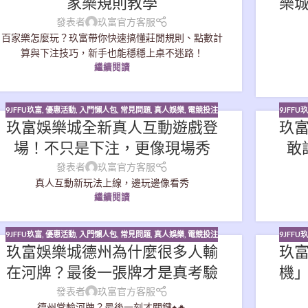
家樂規則教學
樂
發表者
玖富官方客服
百家樂怎麼玩？玖富帶你快速搞懂莊閒規則、點數計
算與下注技巧，新手也能穩穩上桌不迷路！
繼續閱讀
9JFFU玖富
,
優惠活動
,
入門懶人包
,
常見問題
,
真人娛樂
,
電競投注
9JFFU
玖富娛樂城全新真人互動遊戲登
玖
場！不只是下注，更像現場秀
敢
發表者
玖富官方客服
真人互動新玩法上線，邊玩邊像看秀
繼續閱讀
9JFFU玖富
,
優惠活動
,
入門懶人包
,
常見問題
,
真人娛樂
,
電競投注
9JFFU
玖富娛樂城德州為什麼很多人輸
玖
在河牌？最後一張牌才是真考驗
機
發表者
玖富官方客服
德州常輸河牌？最後一刻才關鍵♠🔥