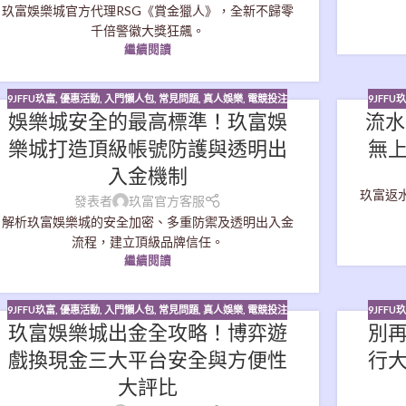
玖富娛樂城官方代理RSG《賞金獵人》，全新不歸零
千倍警徽大獎狂飆。
繼續閱讀
9JFFU玖富
,
優惠活動
,
入門懶人包
,
常見問題
,
真人娛樂
,
電競投注
9JFFU
娛樂城安全的最高標準！玖富娛
流水
樂城打造頂級帳號防護與透明出
無
入金機制
玖富返水
發表者
玖富官方客服
解析玖富娛樂城的安全加密、多重防禦及透明出入金
流程，建立頂級品牌信任。
繼續閱讀
9JFFU玖富
,
優惠活動
,
入門懶人包
,
常見問題
,
真人娛樂
,
電競投注
9JFFU
玖富娛樂城出金全攻略！博弈遊
別
戲換現金三大平台安全與方便性
行
大評比