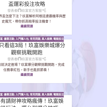
盃運彩投注攻略
發表者
玖富官方客服
6世界盃怎麼下注？玖富解析阿根廷連霸機率與歷
史魔咒，帶你抓高賠率投注機會！
繼續閱讀
玖富
,
優惠活動
,
入門懶人包
,
常見問題
,
真人娛樂
,
電競投注
只看這3局！玖富娛樂城爆分
觀察挑戰開跑
發表者
玖富官方客服
局就決定進場？玖富爆分觀察挑戰開跑，完成
任務拿紅包，新手也能抓節奏！
繼續閱讀
玖富
,
優惠活動
,
入門懶人包
,
常見問題
,
真人娛樂
,
電競投注
G有請財神攻略瘋傳！玖富娛