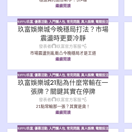
繼續閱讀
9JFFU玖富
,
優惠活動
,
入門懶人包
,
常見問題
,
真人娛樂
,
電競投注
玖富娛樂城今晚穩局打法？市場
震盪時更要冷靜
發表者
玖富官方客服
市場震盪別亂衝⚠今晚穩局才是王道
繼續閱讀
9JFFU玖富
,
優惠活動
,
入門懶人包
,
常見問題
,
真人娛樂
,
電競投注
玖富娛樂城21點為什麼常輸在一
張牌？關鍵其實在停牌
發表者
玖富官方客服
21點常輸那一張？其實是貪！
繼續閱讀
9JFFU玖富
,
優惠活動
,
入門懶人包
,
常見問題
,
真人娛樂
,
電競投注