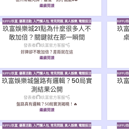
繼續閱讀
9JFFU玖富
,
優惠活動
,
入門懶人包
,
常見問題
,
真人娛樂
,
電競投注
9JFFU
玖富娛樂城21點為什麼很多人不
玖
敢加倍？關鍵就在那一瞬間
發表者
玖富官方客服
好牌卻不敢加倍？差距就在這
繼續閱讀
9JFFU玖富
,
優惠活動
,
入門懶人包
,
常見問題
,
真人娛樂
,
電競投注
9JFFU
玖富娛樂城盤路有邏輯？50局實
玖
測結果公開
發表者
玖富官方客服
盤路真有邏輯？50局實測揭曉！🔥
繼續閱讀
9JFFU玖富
,
優惠活動
,
入門懶人包
,
常見問題
,
真人娛樂
,
電競投注
9JFFU