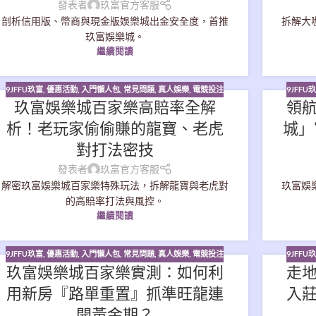
發表者
玖富官方客服
剖析信用版、幣商與現金版娛樂城出金安全度，首推
拆解大
玖富娛樂城。
繼續閱讀
9JFFU玖富
,
優惠活動
,
入門懶人包
,
常見問題
,
真人娛樂
,
電競投注
9JFFU
玖富娛樂城百家樂高賠率全解
領
析！老玩家偷偷賺的龍寶、老虎
城」
對打法密技
發表者
玖富官方客服
解密玖富娛樂城百家樂特殊玩法，拆解龍寶與老虎對
玖富娛
的高賠率打法與風控。
繼續閱讀
9JFFU玖富
,
優惠活動
,
入門懶人包
,
常見問題
,
真人娛樂
,
電競投注
9JFFU
玖富娛樂城百家樂實測：如何利
走
用新房『路單重置』抓準旺龍連
入
開黃金期？