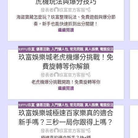
虎機玩法與爆分技巧
發表者
玖富官方客服
海盜寶藏怎麼玩？玖富整理玩法、免費遊戲與爆分節
奏，新手也能快速抓到出分關鍵！
繼續閱讀
9JFFU玖富
,
優惠活動
,
入門懶人包
,
常見問題
,
真人娛樂
,
電競投注
玖富娛樂城老虎機爆分挑戰！免
費旋轉等你解鎖
發表者
玖富官方客服
老虎機爆分挑戰開跑！免費旋轉等你
繼續閱讀
9JFFU玖富
,
優惠活動
,
入門懶人包
,
常見問題
,
真人娛樂
,
電競投注
玖富娛樂城極速百家樂真的適合
新手嗎？三秒一局你跟得上嗎？
發表者
玖富官方客服
極速真的適合新手？快≠穩