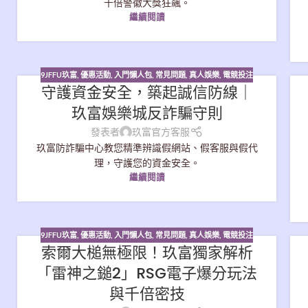
千倍警徽大獎狂飆。
繼續閱讀
9JFFU玖富
,
優惠活動
,
入門懶人包
,
常見問題
,
真人娛樂
,
電競投注
守護資金安全，築起誠信防線｜
玖富娛樂城反詐騙守則
發表者
玖富官方客服
玖富防詐騙中心教您精準辨識假網站、假客服與假代
理，守護您的資金安全。
繼續閱讀
9JFFU玖富
,
優惠活動
,
入門懶人包
,
常見問題
,
真人娛樂
,
電競投注
索爾大槌無極限！玖富獨家解析
「雷神之鎚2」RSG電子爆分玩法
與千倍密技