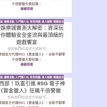
千倍警徽大獎狂飆。
繼續閱讀
玖富
,
優惠活動
,
入門懶人包
,
常見問題
,
真人娛樂
,
電競投注
富娛樂城實測大解密：資深玩
帶你體驗安全金流與最頂級的
遊戲饗宴
發表者
玖富官方客服
樂城官方代理RSG《賞金獵人》，全新不歸零
千倍警徽大獎狂飆。
繼續閱讀
玖富
,
優惠活動
,
入門懶人包
,
常見問題
,
真人娛樂
,
電競投注
西部！玖富引進 RSG 電子神
《賞金獵人》狂飆千倍警徽
發表者
玖富官方客服
樂城官方代理RSG《賞金獵人》，全新不歸零