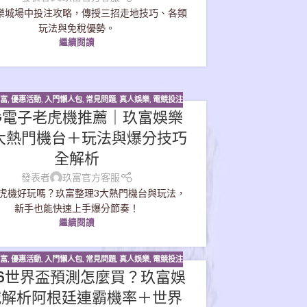
樂城場中投注攻略，傳授三招走地技巧、各類
玩法與免稅優勢。
繼續閱讀
玖富
,
優惠活動
,
入門懶人包
,
常見問題
,
真人娛樂
,
電競投注
G電子老虎機推薦｜玖富娛樂
大熱門機台＋玩法與爆分技巧
全解析
發表者
玖富官方客服
老虎機好玩嗎？玖富整理3大熱門機台與玩法，
新手也能快速上手爆分節奏！
繼續閱讀
玖富
,
優惠活動
,
入門懶人包
,
常見問題
,
真人娛樂
,
電競投注
26世界盃預測怎麼買？玖富娛
城解析阿根廷連霸機率＋世界